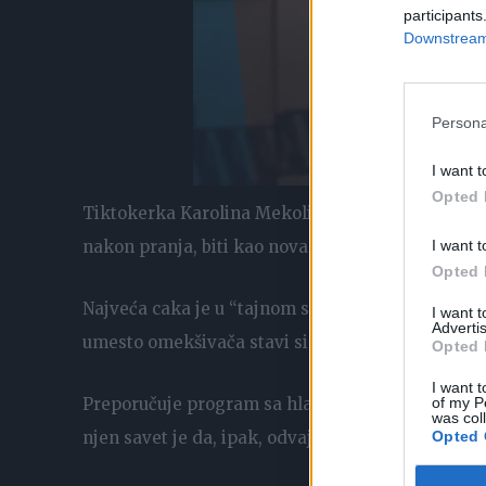
participants
Downstream 
Persona
I want t
Opted 
Tiktokerka Karolina Mekoli, iz Australije podelil
nakon pranja, biti kao nova.
I want t
Opted 
Najveća caka je u “tajnom sastojku” koji ona stav
I want 
Advertis
umesto omekšivača stavi sirće jer će odeća tako d
Opted 
I want t
Preporučuje program sa hladnom vodom tokom pran
of my P
was col
njen savet je da, ipak, odvajate tamnu od svetle o
Opted 