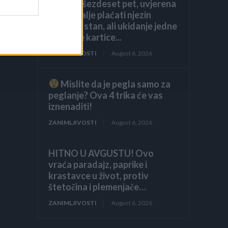
navršila šezdeset pet, uvjerena
da ću i dalje plaćati njezin
luksuzni stan, ali ukidanje jedne
dodatne kartice...
ZANIMLJIVOSTI
August 6, 2026
Mislite da je pegla samo za
peglanje? Ova 4 trika će vas
iznenaditi!
ZANIMLJIVOSTI
August 6, 2026
HITNO U AVGUSTU! Ovo
vraća paradajz, paprike i
krastavce u život, protiv
štetočina i plemenjače…
ZANIMLJIVOSTI
August 6, 2026