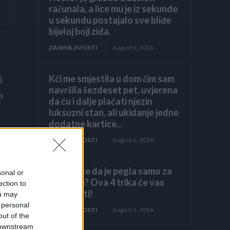
računala, a lice mu je iz sekunde
u sekundu postajalo sve bliđe
bijeloj boji zida.
ZANIMLJIVOSTI
August 6, 2026
Kći me smjestila u dom čim sam
i
navršila šezdeset pet, uvjerena
a
da ću i dalje plaćati njezin
luksuzni stan, ali ukidanje jedne
dodatne kartice...
ZANIMLJIVOSTI
August 6, 2026
Mislite da je pegla samo za
sonal or
peglanje? Ova 4 trika će vas
ection to
iznenaditi!
ou may
 personal
ZANIMLJIVOSTI
August 6, 2026
out of the
 downstream