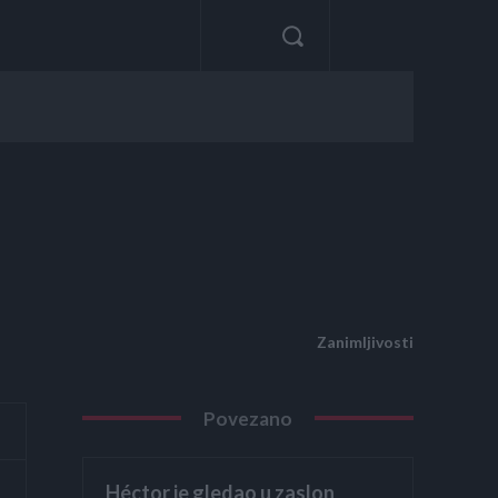
Zanimljivosti
Povezano
Héctor je gledao u zaslon