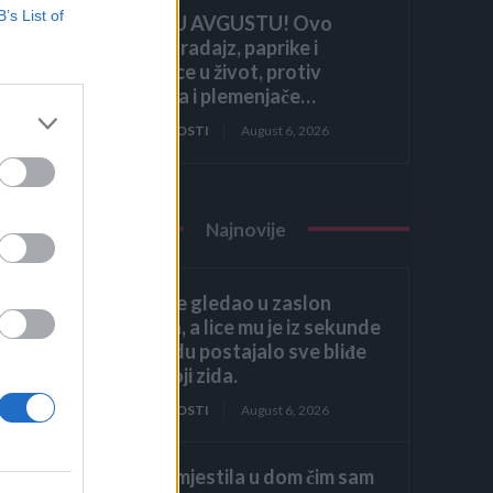
B’s List of
HITNO U AVGUSTU! Ovo
vraća paradajz, paprike i
krastavce u život, protiv
štetočina i plemenjače…
ZANIMLJIVOSTI
August 6, 2026
Najnovije
Héctor je gledao u zaslon
računala, a lice mu je iz sekunde
u sekundu postajalo sve bliđe
bijeloj boji zida.
ZANIMLJIVOSTI
August 6, 2026
Kći me smjestila u dom čim sam