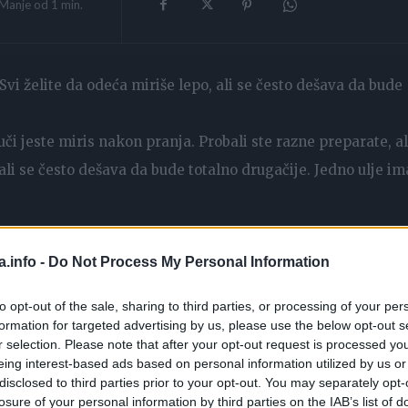
Manje od 1
min.
Svi želite da odeća miriše lepo, ali se često dešava da bude
i jeste miris nakon pranja. Probali ste razne preparate, al
 ali se često dešava da bude totalno drugačije. Jedno ulje im
a.info -
Do Not Process My Personal Information
to opt-out of the sale, sharing to third parties, or processing of your per
formation for targeted advertising by us, please use the below opt-out s
r selection. Please note that after your opt-out request is processed y
eing interest-based ads based on personal information utilized by us or
disclosed to third parties prior to your opt-out. You may separately opt-
losure of your personal information by third parties on the IAB’s list of