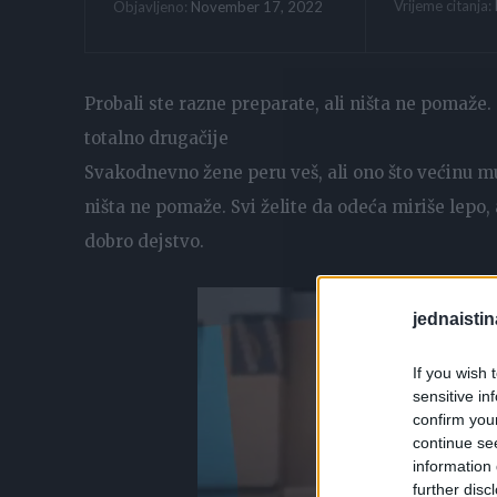
Vrijeme citanja:
November 17, 2022
Objavljeno:
Probali ste razne preparate, ali ništa ne pomaže. 
totalno drugačije
Svakodnevno žene peru veš, ali ono što većinu muč
ništa ne pomaže. Svi želite da odeća miriše lepo,
dobro dejstvo.
jednaistin
If you wish 
sensitive in
confirm you
continue se
information 
further disc