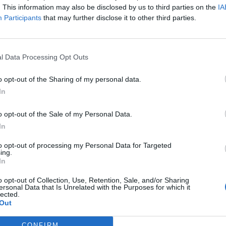
. This information may also be disclosed by us to third parties on the
IA
Participants
that may further disclose it to other third parties.
l Data Processing Opt Outs
o opt-out of the Sharing of my personal data.
In
a je na internetu savete i trikove uz pomoć kojih će odeća,
o opt-out of the Sale of my Personal Data.
In
lja u mašinu – ulje eukaliptusa. Njega dodaje nakon što
to opt-out of processing my Personal Data for Targeted
ing.
uže biti sveža.
In
o opt-out of Collection, Use, Retention, Sale, and/or Sharing
ja odeće u boji kako bi sačuvali svežinu boje. I takođe,
ersonal Data that Is Unrelated with the Purposes for which it
lected.
deće i obrnuto, kao i odeću različitog materijala.
Out
CONFIRM