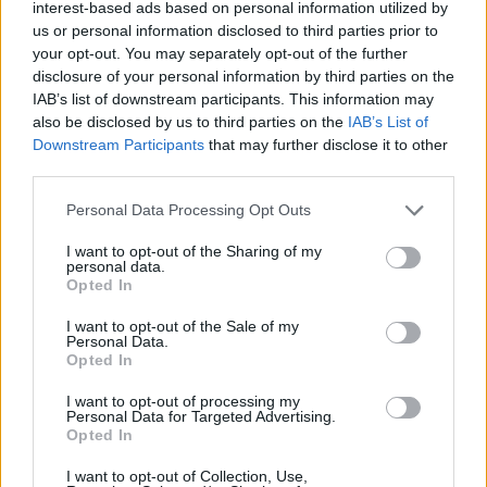
ajeta, naučila se sura bez ikakvih poteškoća.
interest-based ads based on personal information utilized by
us or personal information disclosed to third parties prior to
Proučila sam tečno suru Naziat, i naravno, otišla s njima u
your opt-out. You may separately opt-out of the further
Sarajevo. Bravo!
disclosure of your personal information by third parties on the
Novi belaj je bio što me bilo strah spavati sama u sobi.
IAB’s list of downstream participants. This information may
also be disclosed by us to third parties on the
IAB’s List of
Ratno dijete, najmlađe i najrazmaženije, valjalo je dočekati
Downstream Participants
that may further disclose it to other
zoru, a da niko ne primijeti da nisam oka sklopila, jer,
third parties.
primijete li to, postoji rizik da me, možda, više neće pozvati
Personal Data Processing Opt Outs
sebi, zbog brige za mene. Te odlučim tu večer da naučim i
Abese, čisto da vrijeme prođe, a nadam se da mi nijet nije
I want to opt-out of the Sharing of my
personal data.
bio da produžim sebi boravak tamo gdje mi je bilo veoma
Opted In
lijepo. (Eto što ti je kvarna namjera)
I want to opt-out of the Sale of my
Kasnije mi je ostalo u navici da sebe u hifzu motivišem
Personal Data.
nekim zadovoljstvima.
Opted In
Postavim sebi cilj i odredim nagradu za to.
I want to opt-out of processing my
Personal Data for Targeted Advertising.
I zaista mi je to mnogo pomoglo.
Opted In
Pa čak, ako to što sam zacrtala ne postignem, znala sam se
sankcionisati tako što sebi oduzmem ono što volim i što
I want to opt-out of Collection, Use,