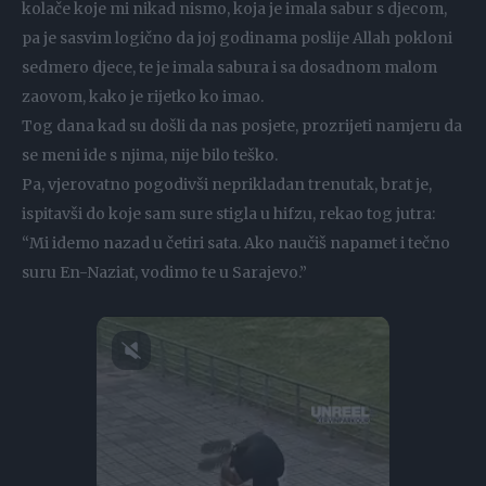
kolače koje mi nikad nismo, koja je imala sabur s djecom,
pa je sasvim logično da joj godinama poslije Allah pokloni
sedmero djece, te je imala sabura i sa dosadnom malom
zaovom, kako je rijetko ko imao.
Tog dana kad su došli da nas posjete, prozrijeti namjeru da
se meni ide s njima, nije bilo teško.
Pa, vjerovatno pogodivši neprikladan trenutak, brat je,
ispitavši do koje sam sure stigla u hifzu, rekao tog jutra:
“Mi idemo nazad u četiri sata. Ako naučiš napamet i tečno
suru En-Naziat, vodimo te u Sarajevo.”