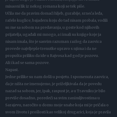
misaoni lik iz nekog romana koji se tek piše.
Učila me da pravim domaći hljeb, gurabije, srneća leđa,
rafelo kuglice, bajaderu koju do tad nisam probala, vodili
su me sa sobom na predavanja, u goste kod njihovih
prijatelja, ugađali mi mnogo, a i imali su knjige koje ja
nisam imala, što je sasvim razuman razlog da zaovica
provede najvljepše trenutke upravo s njima i da ne
propušta priliku da ide u Rajvosa kad god je pozovu.
Ali i kad se sama pozove.
Napast.
Jedne prilike su nam došli u posjetu. I spomenuta zaovica,
da je ništa ne imenujemo, je priželjkivala da je povedu
nazad sa sobom, jer, ipak, raspust je, a u Travniku je bilo
previše dosadno, poredeći sa svim zanimljivostima u
Sarajevu, naročito u domu moje snahe koja mi je pričala o
svom životu i prošlosti kao velikoj drugarici, koja je pravila