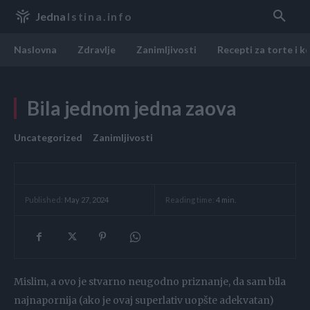
Jedna
Istina.info
Naslovna
Zdravlje
Zanimljivosti
Recepti za torte i k
Bila jednom jedna zaova
Uncategorized
Zanimljivosti
Reading time:
4
min.
Published:
May 27, 2024
Mislim, a ovo je stvarno neugodno priznanje, da sam bila
najnapornija (ako je ovaj superlativ uopšte adekvatan)