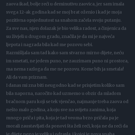
zaova ikad, bolje reći u deminutivu zaovica, jer sam imala
svega 12-ak godina kad se moj brat oženio i kad je moja
pozitivna opsjednutost sa snahom začela svoju putanju.
Za sve nas, njen dolazak je bio velika radost, a činjenica da
su živjeli u drugom gradu, značila je da mi je najveća
ljepota i nagrada bila kad me pozovu sebi.
Razmišljala sam tad kako sam stvarno mirno dijete, neću
im smetati, ne jedem puno, ne zauzimam puno ni prostora,
ma nema razloga da me ne pozovu. Kome bih ja smetala!
Ali da vam priznam.
I danas mi zna biti neugodno kad se prisjetim koliko sam
bila naporna, naročito kad uzmemo u obzir da mladom
bračnom paru koji se tek vjenčao, najmanje treba zaova od
nešto malo godina, a koju sve na svijetu zanima, koja
mnogo priča i pita, koja je tad veoma brzo pričala pa je
morali zaustavljati da ponovi šta želi reći, koja ne da reći da
je dijete nego je velika i odrasla, i kojoj je nova snaha