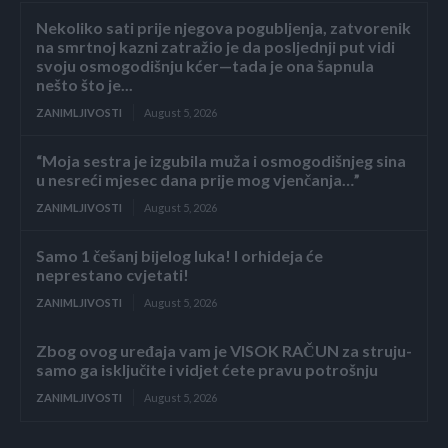
Nekoliko sati prije njegova pogubljenja, zatvorenik
na smrtnoj kazni zatražio je da posljednji put vidi
svoju osmogodišnju kćer—tada je ona šapnula
nešto što je...
ZANIMLJIVOSTI
August 5, 2026
“Moja sestra je izgubila muža i osmogodišnjeg sina
u nesreći mjesec dana prije mog vjenčanja…”
ZANIMLJIVOSTI
August 5, 2026
Samo 1 češanj bijelog luka! I orhideja će
neprestano cvjetati!
ZANIMLJIVOSTI
August 5, 2026
Zbog ovog uređaja vam je VISOK RAČUN za struju-
samo ga isključite i vidjet ćete pravu potrošnju
ZANIMLJIVOSTI
August 5, 2026