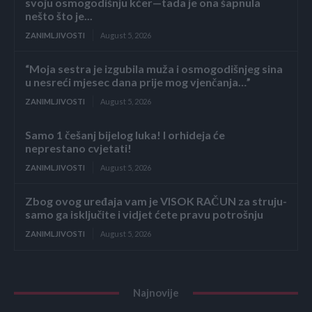
svoju osmogodišnju kćer—tada je ona šapnula
nešto što je...
ZANIMLJIVOSTI
August 5, 2026
“Moja sestra je izgubila muža i osmogodišnjeg sina
u nesreći mjesec dana prije mog vjenčanja…”
ZANIMLJIVOSTI
August 5, 2026
Samo 1 češanj bijelog luka! I orhideja će
neprestano cvjetati!
ZANIMLJIVOSTI
August 5, 2026
Zbog ovog uređaja vam je VISOK RAČUN za struju-
samo ga isključite i vidjet ćete pravu potrošnju
ZANIMLJIVOSTI
August 5, 2026
Najnovije