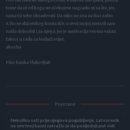
Ovo me naučilo mnogo čemu, a najviše disciplini, potom
tome da ni od koga ne očekujem nagradu ni za što, jer,
sama ću sebe obradovati. Da niko ne zna za šta i zašto.
A što se ahiretskog konta tiče, u ovoj mojoj metodi sam
našla dobrobit i za njega, jer je motivacija veoma važan
faktor u radu za budući svijet.
akos.ba
Piše: hanka Vlahovljak
Povezano
Nekoliko sati prije njegova pogubljenja, zatvorenik
na smrtnoj kazni zatražio je da posljednji put vidi