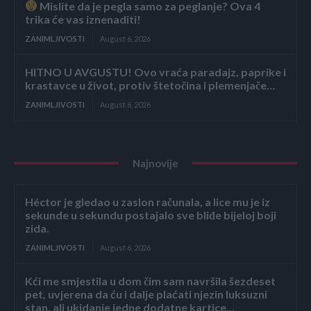
Mislite da je pegla samo za peglanje? Ova 4
trika će vas iznenaditi!
ZANIMLJIVOSTI
August 6, 2026
HITNO U AVGUSTU! Ovo vraća paradajz, paprike i
krastavce u život, protiv štetočina i plemenjače…
ZANIMLJIVOSTI
August 6, 2026
Najnovije
Héctor je gledao u zaslon računala, a lice mu je iz
sekunde u sekundu postajalo sve bliđe bijeloj boji
zida.
ZANIMLJIVOSTI
August 6, 2026
Kći me smjestila u dom čim sam navršila šezdeset
pet, uvjerena da ću i dalje plaćati njezin luksuzni
stan, ali ukidanje jedne dodatne kartice...