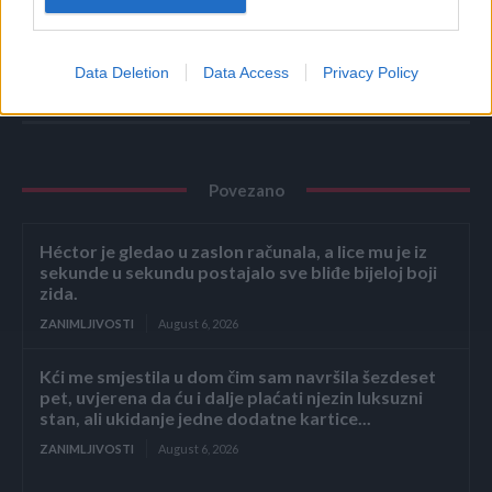
Data Deletion
Data Access
Privacy Policy
Povezano
Héctor je gledao u zaslon računala, a lice mu je iz
sekunde u sekundu postajalo sve bliđe bijeloj boji
zida.
ZANIMLJIVOSTI
August 6, 2026
Kći me smjestila u dom čim sam navršila šezdeset
pet, uvjerena da ću i dalje plaćati njezin luksuzni
stan, ali ukidanje jedne dodatne kartice...
ZANIMLJIVOSTI
August 6, 2026