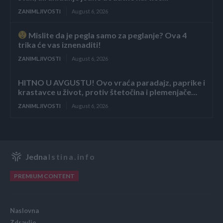
ZANIMLJIVOSTI
August 6, 2026
Mislite da je pegla samo za peglanje? Ova 4
trika će vas iznenaditi!
ZANIMLJIVOSTI
August 6, 2026
HITNO U AVGUSTU! Ovo vraća paradajz, paprike i
krastavce u život, protiv štetočina i plemenjače…
ZANIMLJIVOSTI
August 6, 2026
Jedna
Istina.info
PREMIUM CONTENT
Naslovna
Zdravlje