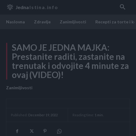
Jedna
Istina.info
Naslovna
Zdravlje
Zanimljivosti
Recepti za torte i k
SAMO JE JEDNA MAJKA:
Prestanite raditi, zastanite na
trenutak i odvojite 4 minute za
ovaj (VIDEO)!
Zanimljivosti
Reading time:
1
min.
Published:
December 19, 2022