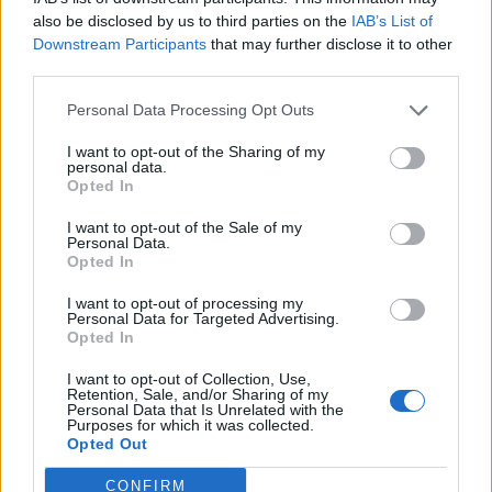
najbliže. Sve dok nije stigla tužna vijest.
also be disclosed by us to third parties on the
IAB’s List of
Downstream Participants
that may further disclose it to other
Marc Nero je sa svijetom podijelio priču o ljubavi i
third parties.
iskupljenju.
Personal Data Processing Opt Outs
“Imate li mamu i tatu odmah im danas recite koliko ih
I want to opt-out of the Sharing of my
personal data.
volite!”, poručio je na kraju svog govora.
Opted In
I want to opt-out of the Sale of my
Izvor: dnevno
Personal Data.
Opted In
I want to opt-out of processing my
Personal Data for Targeted Advertising.
Opted In
I want to opt-out of Collection, Use,
Retention, Sale, and/or Sharing of my
Personal Data that Is Unrelated with the
Purposes for which it was collected.
Opted Out
CONFIRM