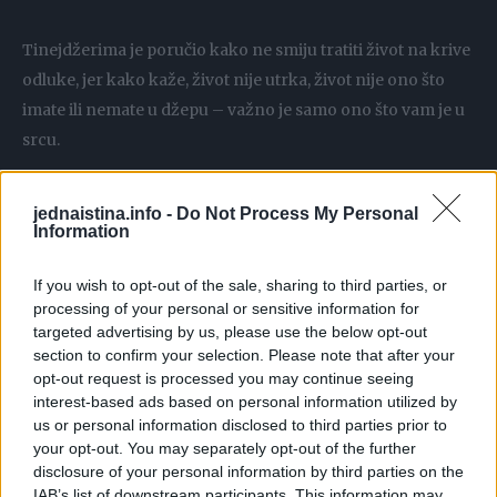
Tinejdžerima je poručio kako ne smiju tratiti život na krive
odluke, jer kako kaže, život nije utrka, život nije ono što
imate ili nemate u džepu – važno je samo ono što vam je u
srcu.
”Ljubav je riječ dok joj netko ne da drugačije značenje, a to
jednaistina.info -
Do Not Process My Personal
značenje to ste vi. Svojim mamama to ste vi isto kao što i
Information
vama toliko trebaju značiti vaši roditelji”, dio je poruke koju
If you wish to opt-out of the sale, sharing to third parties, or
je Marc prenio učenicima.
processing of your personal or sensitive information for
targeted advertising by us, please use the below opt-out
Nero je iskreno rekao kako se u mlađim danima bahato
section to confirm your selection. Please note that after your
odnosio prema svojoj majci, upadao je u probleme, a ona
opt-out request is processed you may continue seeing
interest-based ads based on personal information utilized by
ga je stalno čekala i samo je željela provoditi vrijeme s njim.
us or personal information disclosed to third parties prior to
Samo je htjela sa svojim sinom porazgovarati. No, zbog
your opt-out. You may separately opt-out of the further
želje za slavom i bogatstvom, Nero je ignorirao svoje
disclosure of your personal information by third parties on the
IAB’s list of downstream participants. This information may