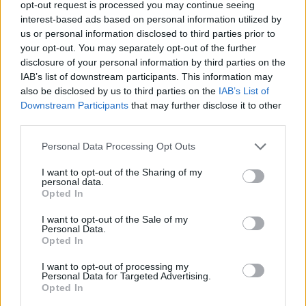
opt-out request is processed you may continue seeing
vremenom mi je bilo sve gore i gore. Prije dvije godine
interest-based ads based on personal information utilized by
sam napustila dom, takva pravila i bukvalno sam ostala na
us or personal information disclosed to third parties prior to
your opt-out. You may separately opt-out of the further
ulici.
disclosure of your personal information by third parties on the
IAB’s list of downstream participants. This information may
Sada se bavim najgorim poslovima koje jedna žena može
also be disclosed by us to third parties on the
IAB’s List of
raditi… preživljavam. Grozno, ali ono što me više boli i plaši
Downstream Participants
that may further disclose it to other
third parties.
ovo nije najgore što ću doživjeti. Godien će proći i niti na
OVAJ način neću moći zaraditi da preživim. Nekada uđem
Personal Data Processing Opt Outs
na društvene mreže, na profile tako da kažem kojih
I want to opt-out of the Sharing of my
roditelja.
personal data.
Opted In
Njihova djeca uživaju imaju sve… imaju ljubav svojih,
I want to opt-out of the Sale of my
Personal Data.
tačnije mojih roditelja. Mogle smo tu ljubav i sreću imati i
Opted In
moja sestra i ja. Za sestru nikada više nisam čula od kako
I want to opt-out of processing my
smo se razdvojile. Sa jedne strane mi je neizmjerno žao što
Personal Data for Targeted Advertising.
više nije pored mene, ali sa druge, ko zna možda ona ima
Opted In
život dostojan čovjeka. Nadam se da je sretna…