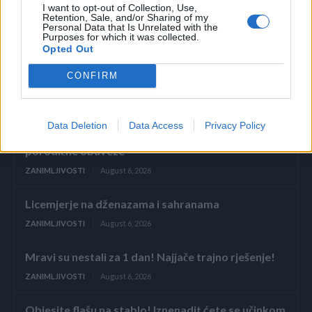
I want to opt-out of Collection, Use,
Retention, Sale, and/or Sharing of my
Personal Data that Is Unrelated with the
Purposes for which it was collected.
Opted Out
CONFIRM
Povezano
Data Deletion
Data Access
Privacy Policy
Glumila sam da imam demenciju kako bih izbjegla
porodične obaveze
ZANIMLJIVOSTI
August 6, 2026
Licemjerje na dženazama i sahranama
ZANIMLJIVOSTI
August 6, 2026
Mravi su nestali za 1 dan! Najjače trajno rješenje!
ZANIMLJIVOSTI
August 6, 2026
Objesite flašu na stablo! Iznenadit ćete se učinkom