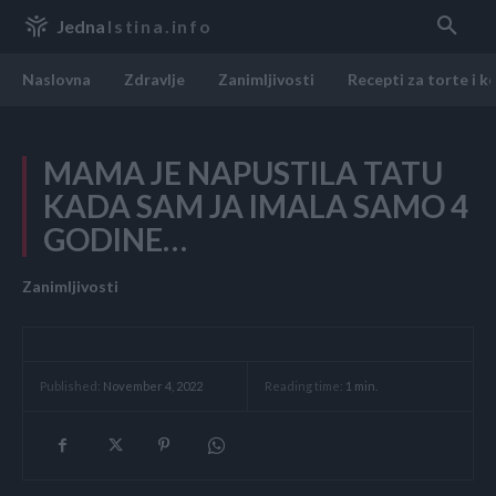
Jedna
Istina.info
Naslovna
Zdravlje
Zanimljivosti
Recepti za torte i k
MAMA JE NAPUSTILA TATU
KADA SAM JA IMALA SAMO 4
GODINE…
Zanimljivosti
Reading time:
1
min.
Published:
November 4, 2022