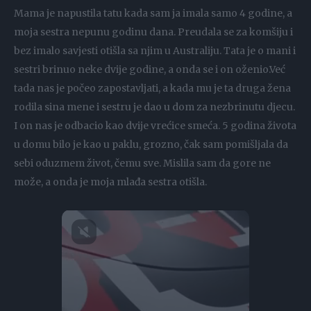
Mama je napustila tatu kada sam ja imala samo 4 godine, a
moja sestra nepunu godinu dana. Preudala se za komšiju i
bez imalo savjesti otišla sa njim u Australiju. Tata je o mani i
sestri brinuo neke dvije godine, a onda se i on oženio.Već
tada nas je počeo zapostavljati, a kada mu je ta druga žena
rodila sina mene i sestru je dao u dom za nezbrinutu djecu.
I on nas je odbacio kao dvije vrećice smeća. 5 godina života
u domu bilo je kao u paklu, grozno, čak sam pomišljala da
sebi oduzmem život, čemu sve. Mislila sam da gore ne
može, a onda je moja mlađa sestra otišla.