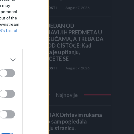
ou may
ZANIMLJIVOSTI
August 7, 2026
 personal
out of the
 downstream
OVO JE JEDAN OD
B’s List of
NAJPRLJAVIJIH PREDMETA U
NAŠIM KUĆAMA, A TREBA DA
BLISTA OD ČISTOĆE: Kad
čujete šta je u pitanju,
o da
ZGROZIĆETE SE
ZANIMLJIVOSTI
August 7, 2026
 me
 bol
Najnovije
ZAVRŠETAK Drhtavim rukama
ro
ponovno sam pogledala
posljednju stranicu.