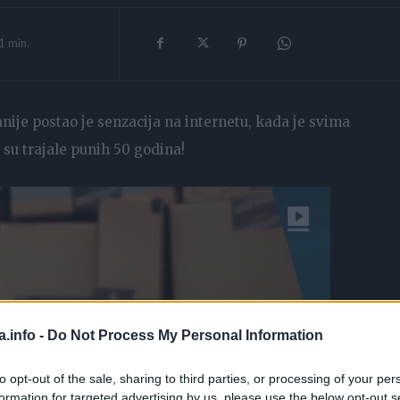
1
min.
anije postao je senzacija na internetu, kada je svima
 su trajale punih 50 godina!
a.info -
Do Not Process My Personal Information
to opt-out of the sale, sharing to third parties, or processing of your per
formation for targeted advertising by us, please use the below opt-out s