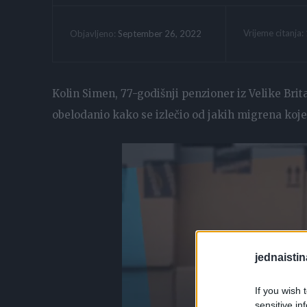
Vrijeme citanja:
September 26, 2022
Objavljeno:
Kolin Simen, 77-godišnji penzioner iz Velike Brit
obelodanio kako se izlečio od jakih migrena koje
jednaistin
If you wish 
sensitive in