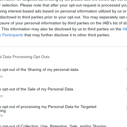
r selection. Please note that after your opt-out request is processed y
eing interest-based ads based on personal information utilized by us or
disclosed to third parties prior to your opt-out. You may separately opt-
losure of your personal information by third parties on the IAB’s list of
. This information may also be disclosed by us to third parties on the
IA
Participants
that may further disclose it to other third parties.
jaju pred Kolinov 30. rođendan. Išao je kod lekara, dobijao
spitivanja, ali ništa nije moglo da ukloni migrenu, već sam
l Data Processing Opt Outs
o opt-out of the Sharing of my personal data.
d očima, bol bi toliki da ponekad nisam ništa video. Supruga
In
ce! Ona me je razumela, znala je da bih učinio sve samo da
o opt-out of the Sale of my Personal Data.
In
to opt-out of processing my Personal Data for Targeted
šio samoubistvo, ali bilo mi je dosta i lekova. Pio sam ih sko
ing.
In
a migrena može da se izleči pirsingom na uvetu”, otkriva
o opt-out of Collection, Use, Retention, Sale, and/or Sharing