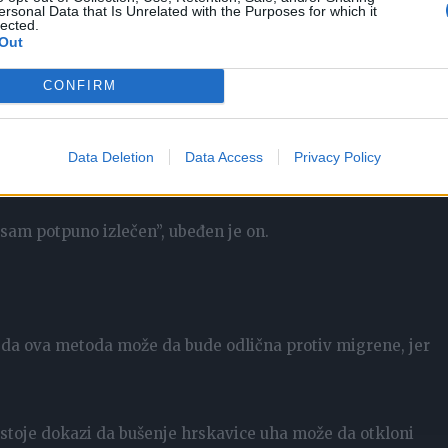
ersonal Data that Is Unrelated with the Purposes for which it
lected.
Out
matrajući da nakon toliko decenija upotrebe lekova nema št
uvetu.
CONFIRM
ćam kao druga osoba! Odličan je osećaj kad dođem kući, a ne
Data Deletion
Data Access
Privacy Policy
i dodaje da ne zna koliko će “mirovanje” migrena trajati.
sam potpuno izlečen”, ubeđen je on.
u da ova metoda može da bude odlična protiv migrene, jer
postoje dokazi da bušenje hrskavice uha može da otkloni