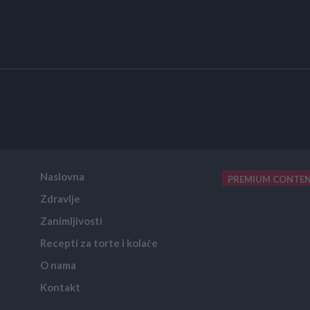
Naslovna
PREMIUM CONTE
Zdravlje
placeholder text
Zanimljivosti
Recepti za torte i kolače
O nama
Kontakt