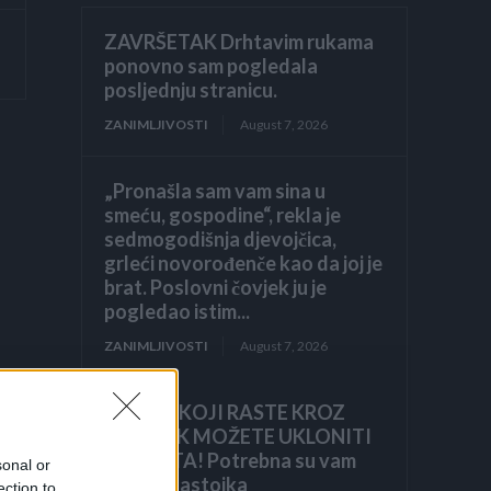
ZAVRŠETAK Drhtavim rukama
ponovno sam pogledala
posljednju stranicu.
ZANIMLJIVOSTI
August 7, 2026
„Pronašla sam vam sina u
smeću, gospodine“, rekla je
sedmogodišnja djevojčica,
grleći novorođenče kao da joj je
brat. Poslovni čovjek ju je
pogledao istim...
ZANIMLJIVOSTI
August 7, 2026
KOROV KOJI RASTE KROZ
ŠLJUNAK MOŽETE UKLONITI
U 24 SATA! Potrebna su vam
sonal or
samo 2 sastojka
ection to