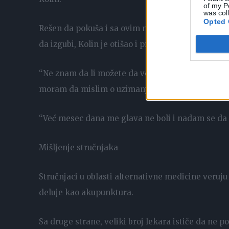
of my P
was col
Opted 
Rešen da pokuša i sa ovim načinom “lečenja” i s
da izgubi, Kolin je otišao i probušio hrskavicu na 
“Ne znam da li možete da verujete, ali ja se ose
moram da mislim o uzimanju lekova!”, kaže Kolin 
“Već mesec dana me glava ne boli i nadam se da 
Mišljenje stručnjaka
Stručnjaci u oblasti alternativne medicine veruj
deluje kao akupunktura.
Sa druge strane, veliki broj lekara ističe da ne 