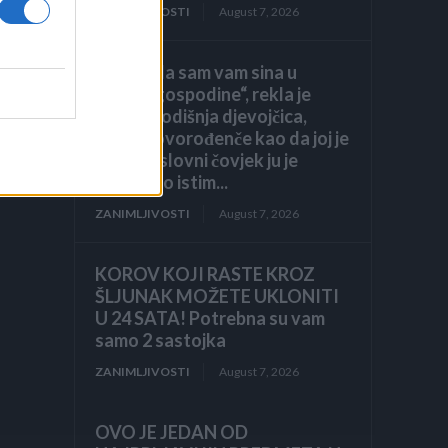
ZANIMLJIVOSTI
August 7, 2026
a
„Pronašla sam vam sina u
smeću, gospodine“, rekla je
sedmogodišnja djevojčica,
grleći novorođenče kao da joj je
brat. Poslovni čovjek ju je
pogledao istim...
ZANIMLJIVOSTI
August 7, 2026
KOROV KOJI RASTE KROZ
ŠLJUNAK MOŽETE UKLONITI
U 24 SATA! Potrebna su vam
samo 2 sastojka
ZANIMLJIVOSTI
August 7, 2026
OVO JE JEDAN OD