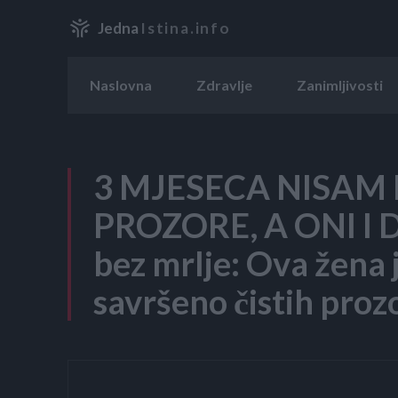
Jedna
Istina.info
Naslovna
Zdravlje
Zanimljivosti
3 MJESECA NISAM
PROZORE, A ONI I 
bez mrlje: Ova žena j
savršeno čistih pro