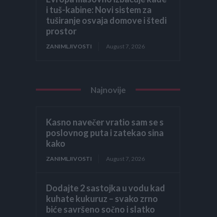
i tuš-kabine: Novi sistem za
tuširanje osvaja domove i štedi
prostor
ZANIMLJIVOSTI
August 7, 2026
Najnovije
Kasno navečer vratio sam se s
poslovnog puta i zatekao sina
kako
ZANIMLJIVOSTI
August 7, 2026
Dodajte 2 sastojka u vodu kad
kuhate kukuruz – svako zrno
biće savršeno sočno i slatko