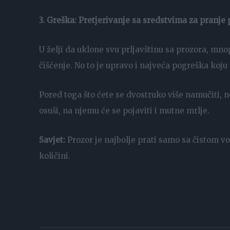
3. Greška: Pretjerivanje sa sredstvima za pranje
U želji da uklone svu prljavštinu sa prozora, mn
čišćenje. No to je upravo i najveća pogreška koju
Pored toga što ćete se dvostruko više namučiti, n
osuši, na njemu će se pojaviti i mutne mrlje.
Savjet:
Prozor je najbolje prati samo sa čistom v
količini.