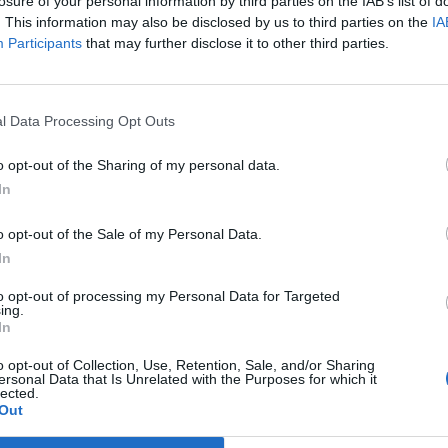
losure of your personal information by third parties on the IAB’s list of
. This information may also be disclosed by us to third parties on the
IA
Participants
that may further disclose it to other third parties.
l Data Processing Opt Outs
o opt-out of the Sharing of my personal data.
In
o opt-out of the Sale of my Personal Data.
In
to opt-out of processing my Personal Data for Targeted
ing.
acimo na posao, najveća greška koju pravimo jeste baš ta d
In
ih obasjava sunce.
o opt-out of Collection, Use, Retention, Sale, and/or Sharing
ersonal Data that Is Unrelated with the Purposes for which it
lected.
ne što znači da će se bilo koji preparat koji nanesete na
Out
 vrijeme ukloniti sa stakla.