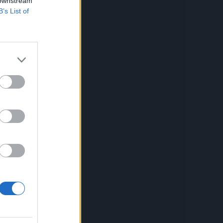
 downstream
B’s List of
a