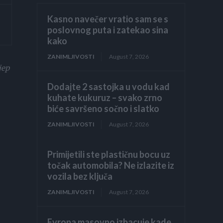
Kasno navečer vratio sam se s
poslovnog puta i zatekao sina
kako
ZANIMLJIVOSTI
August 7, 2026
jep
Dodajte 2 sastojka u vodu kad
kuhate kukuruz – svako zrno
biće savršeno sočno i slatko
ZANIMLJIVOSTI
August 7, 2026
Primijetili ste plastičnu bocu uz
točak automobila? Ne izlazite iz
vozila bez ključa
ZANIMLJIVOSTI
August 7, 2026
Evropa masovno izbacuje kade