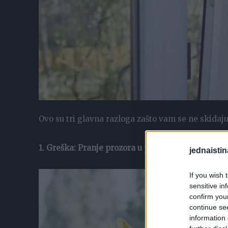
Ovo su tri glavna razloga zašto vam se ne skidaj
1. Greška: Pranje prozora u pogrešno doba dana
jednaistin
If you wish 
sensitive in
confirm you
continue se
information 