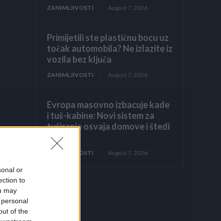
ZANIMLJIVOSTI
August 7, 2026
Primijetili ste plastičnu bocu uz
točak automobila? Ne izlazite iz
vozila bez ključa
ZANIMLJIVOSTI
August 7, 2026
Evropa masovno izbacuje kade
i tuš-kabine: Novi sistem za
tuširanje osvaja domove i štedi
prostor
ZANIMLJIVOSTI
August 7, 2026
sonal or
ection to
ou may
 personal
out of the