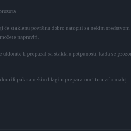
 prozora
ogi će staklenu površinu dobro natopiti sa nekim sredstvom
 možete napraviti.
e uklonite li preparat sa stakla u potpunosti, kada se prozo
odom ili pak sa nekim blagim preparatom i to u vrlo maloj