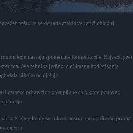
navečer pošto će se do tada staklo već stići ohladiti.
a tokom koje nastaju spomenute komplikacije. Najveća gre
kretima. Ova tehnika jedino je efikasna kod brisanja
ogledala nikako ne djeluje.
nu i ostatke prljavštine pokupljene sa krpom ponovno
anje mrlja.
liku slova S, zbog kojeg se rukom postepeno spuštamo prema
tom mjestu.