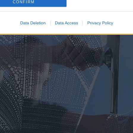
CONFIRM
 obliku bijelih mrlja ili mutnih tragova.
Data Deletion
Data Access
Privacy Policy