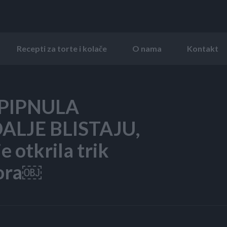
Recepti za torte i kolače
O nama
Kontakt
 PIPNULA
DALJE BLISTAJU,
e otkrila trik
zora￼