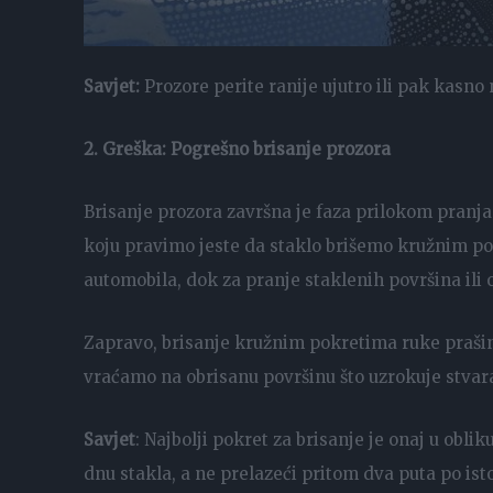
Savjet:
Prozore perite ranije ujutro ili pak kasno 
2. Greška: Pogrešno brisanje prozora
Brisanje prozora završna je faza prilokom pranj
koju pravimo jeste da staklo brišemo kružnim po
automobila, dok za pranje staklenih površina ili 
Zapravo, brisanje kružnim pokretima ruke praši
vraćamo na obrisanu površinu što uzrokuje stvar
Savjet
: Najbolji pokret za brisanje je onaj u ob
dnu stakla, a ne prelazeći pritom dva puta po is