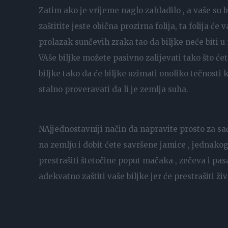
Zatim ako je vrijeme naglo zahladilo , a vaše su b
zaštitite jeste obična prozirna folija, ta folija će 
prolazak sunčevih zraka tao da biljke neće biti u 
VAše biljke možete pasivno zalijevati tako što ćet
biljke tako da će biljke uzimati onoliko tečnosti
stalno proveravati da li je zemlja suha.
NAjjednostavniji način da napravite prosto za sađ
na zemlju i dobit ćete savršene jamice , jednakog
prestrašiti štetočine poput mačaka , zečeva i pasa
adekvatno zaštiti vaše biljke jer će prestrašiti živ