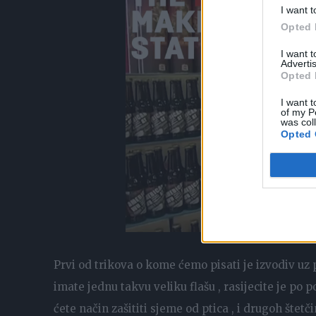
I want t
Opted 
I want 
Advertis
Opted 
I want t
of my P
was col
Opted 
Prvi od trikova o kome ćemo pisati je izvodiv uz 
imate jednu takvu veliku flašu , rasijecite je po 
ćete način zašititi sjeme od ptica , i drugoh šte