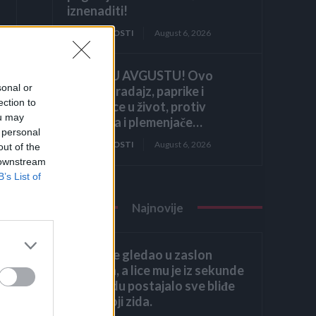
iznenaditi!
ZANIMLJIVOSTI
August 6, 2026
HITNO U AVGUSTU! Ovo
sonal or
vraća paradajz, paprike i
ection to
krastavce u život, protiv
ou may
štetočina i plemenjače…
 personal
ZANIMLJIVOSTI
August 6, 2026
out of the
 downstream
B’s List of
ga
Najnovije
mo
,
Héctor je gledao u zaslon
računala, a lice mu je iz sekunde
u sekundu postajalo sve bliđe
bijeloj boji zida.