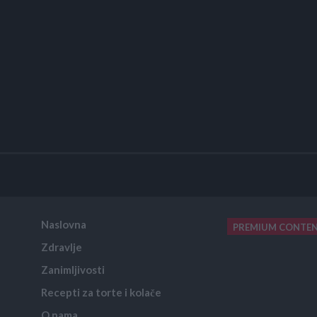
Naslovna
PREMIUM CONTE
Zdravlje
placeholder text
Zanimljivosti
Recepti za torte i kolače
O nama