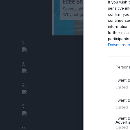
If you wish 
sensitive in
confirm you
continue se
information 
further disc
participants
2.
Downstream 
3.
Persona
I want t
4.
Opted 
I want t
5.
Opted 
I want 
Advertis
Opted 
6.