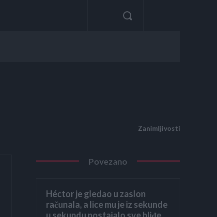
Zanimljivosti
Povezano
Héctor je gledao u zaslon
računala, a lice mu je iz sekunde
u sekundu postajalo sve bliđe