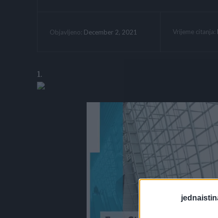
Vrijeme citanja:
December 2, 2021
Objavljeno:
1.
jednaistin