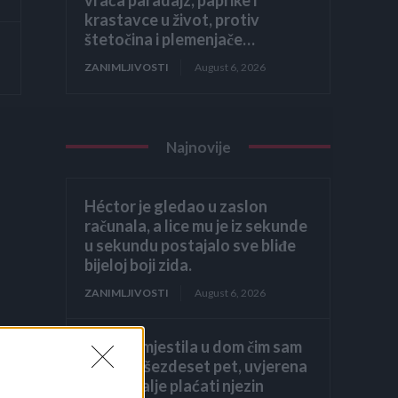
krastavce u život, protiv
štetočina i plemenjače…
ZANIMLJIVOSTI
August 6, 2026
Najnovije
Héctor je gledao u zaslon
računala, a lice mu je iz sekunde
u sekundu postajalo sve bliđe
bijeloj boji zida.
ZANIMLJIVOSTI
August 6, 2026
Kći me smjestila u dom čim sam
navršila šezdeset pet, uvjerena
da ću i dalje plaćati njezin