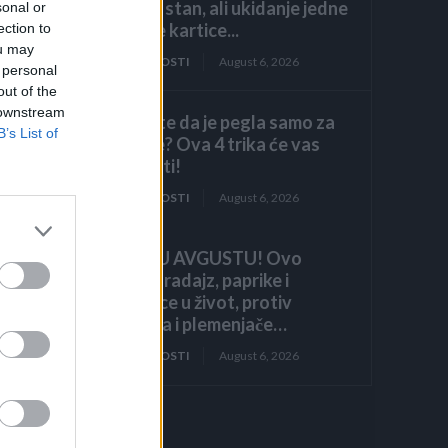
luksuzni stan, ali ukidanje jedne
sonal or
dodatne kartice...
ection to
ou may
ZANIMLJIVOSTI
August 6, 2026
 personal
out of the
 downstream
Mislite da je pegla samo za
B’s List of
peglanje? Ova 4 trika će vas
iznenaditi!
ZANIMLJIVOSTI
August 6, 2026
HITNO U AVGUSTU! Ovo
vraća paradajz, paprike i
krastavce u život, protiv
štetočina i plemenjače…
ZANIMLJIVOSTI
August 6, 2026