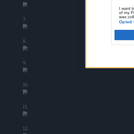
I want t
of my P
was col
7.
Opted 
8.
9.
10.
11.
12.