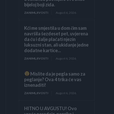
bijeloj boji zida.
ZANIMLJIVOSTI
August 6, 2026
Kći me smjestila u dom čim sam
navršila šezdeset pet, uvjerena
da ću i dalje plaćati njezin
luksuzni stan, ali ukidanje jedne
dodatne kartice...
ZANIMLJIVOSTI
August 6, 2026
Mislite da je pegla samo za
peglanje? Ova 4 trika će vas
iznenaditi!
ZANIMLJIVOSTI
August 6, 2026
HITNO U AVGUSTU! Ovo
vraća paradajz, paprike i