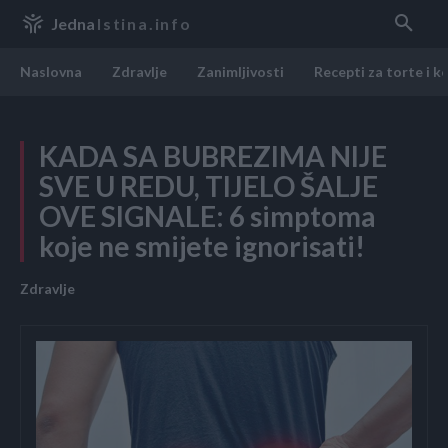
Jedna
Istina.info
Naslovna
Zdravlje
Zanimljivosti
Recepti za torte i k
KADA SA BUBREZIMA NIJE
SVE U REDU, TIJELO ŠALJE
OVE SIGNALE: 6 simptoma
koje ne smijete ignorisati!
Zdravlje