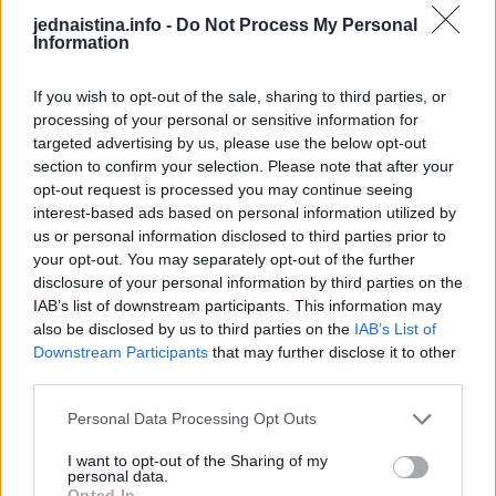
da nešto nije u redu.
jednaistina.info -
Do Not Process My Personal
Information
Neke od promjena koje možete primetiti, a koje ukazuju na
If you wish to opt-out of the sale, sharing to third parties, or
moguće probleme su:
processing of your personal or sensitive information for
targeted advertising by us, please use the below opt-out
section to confirm your selection. Please note that after your
Uriniranje je bolno
opt-out request is processed you may continue seeing
Postoje tragovi krvi u urinu
interest-based ads based on personal information utilized by
Uriniranje je postalo retko
us or personal information disclosed to third parties prior to
Budite se tokom noć i po nekoliko puta kako biste urinirali
your opt-out. You may separately opt-out of the further
disclosure of your personal information by third parties on the
IAB’s list of downstream participants. This information may
Mučnina i povraćanje
also be disclosed by us to third parties on the
IAB’s List of
Downstream Participants
that may further disclose it to other
Kada bibrezi ne izbacuju štetne stvari iz organizma, može
third parties.
se javiti osjećaj mučnine. Tako tijelo pronalazi načine da
Personal Data Processing Opt Outs
izbaci toksine.
I want to opt-out of the Sharing of my
personal data.
Osjećate umor konstantno
Opted In