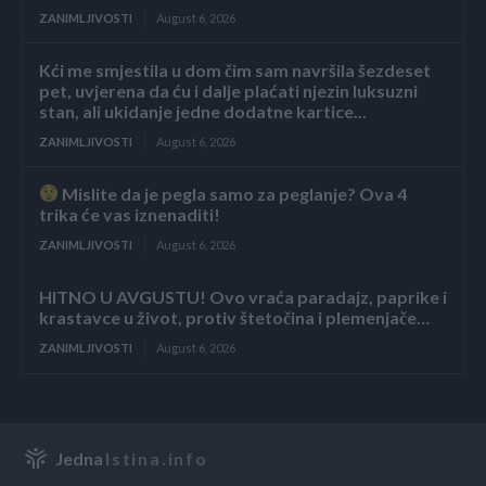
ZANIMLJIVOSTI
August 6, 2026
Kći me smjestila u dom čim sam navršila šezdeset
pet, uvjerena da ću i dalje plaćati njezin luksuzni
stan, ali ukidanje jedne dodatne kartice...
ZANIMLJIVOSTI
August 6, 2026
Mislite da je pegla samo za peglanje? Ova 4
trika će vas iznenaditi!
ZANIMLJIVOSTI
August 6, 2026
HITNO U AVGUSTU! Ovo vraća paradajz, paprike i
krastavce u život, protiv štetočina i plemenjače…
ZANIMLJIVOSTI
August 6, 2026
Jedna
Istina.info