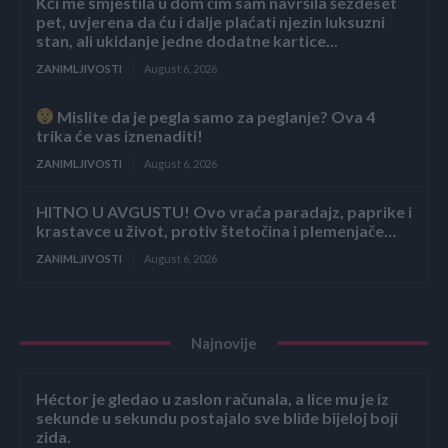
Kći me smjestila u dom čim sam navršila šezdeset
pet, uvjerena da ću i dalje plaćati njezin luksuzni
stan, ali ukidanje jedne dodatne kartice...
ZANIMLJIVOSTI
August 6, 2026
Mislite da je pegla samo za peglanje? Ova 4
trika će vas iznenaditi!
ZANIMLJIVOSTI
August 6, 2026
HITNO U AVGUSTU! Ovo vraća paradajz, paprike i
krastavce u život, protiv štetočina i plemenjače…
ZANIMLJIVOSTI
August 6, 2026
Najnovije
Héctor je gledao u zaslon računala, a lice mu je iz
sekunde u sekundu postajalo sve bliđe bijeloj boji
zida.