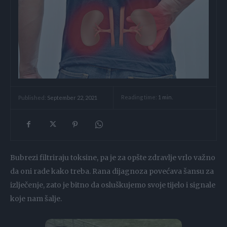
Reading time:
1
min.
Published:
September 22, 2021
Bubrezi filtriraju toksine, pa je za opšte zdravlje vrlo važno
da oni rade kako treba. Rana dijagnoza povećava šansu za
izlječenje, zato je bitno da osluškujemo svoje tijelo i signale
koje nam šalje.