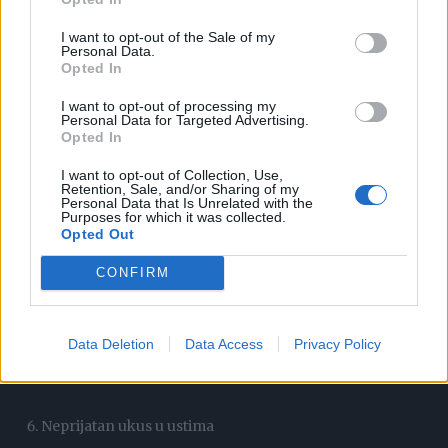
I want to opt-out of the Sale of my
Svakom se dogodi dan da je umoran, neraspoložen i sl.
Personal Data.
Opted In
uprkos dovoljnoj količini sna. Međutim, umor nekad može
biti uzrokovan nedostatkom eritropoetina, hormona koji
I want to opt-out of processing my
Personal Data for Targeted Advertising.
se luči u bubrezima. Stoga, ukoliko imate manjak ovoga
Opted In
hormona, češće i intenzivnije ćete biti umorni, a i to će biti
I want to opt-out of Collection, Use,
pokazatelj da nešto sa vašim bubrezima nije u redu.
Retention, Sale, and/or Sharing of my
Personal Data that Is Unrelated with the
Purposes for which it was collected.
Opted Out
Anemija
CONFIRM
I anemija je povezana sa nedostakom eritropoetina budući
da je taj hormon ključan za proizvodnju crvenih krvnih
Data Deletion
Data Access
Privacy Policy
zrnaca. Ako ste anemični, prekontrolišite i zdravlje
bubrega.
Neprijatan ukus u ustima