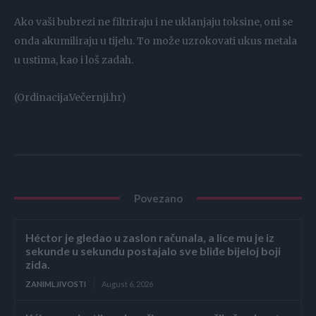
Ako vaši bubrezi ne filtriraju i ne uklanjaju toksine, oni se
onda akumiliraju u tijelu. To može uzrokovati ukus metala
u ustima, kao i loš zadah.
(Ordinacija.Večernji.hr)
Povezano
Héctor je gledao u zaslon računala, a lice mu je iz
sekunde u sekundu postajalo sve bliđe bijeloj boji
zida.
ZANIMLJIVOSTI
August 6, 2026