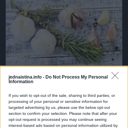
Neophodno je da u tijelu održimo pravi balans vode i soli.
jednaistina.info -
Do Not Process My Personal
Information
Prekomjerni unos soli jedan je od najčešćih razloga
oticanja. Ako želite da vam hrana bude ukusnija, samo
If you wish to opt-out of the sale, sharing to third parties, or
umjesto soli dodajte začine i bijeli luk.
processing of your personal or sensitive information for
targeted advertising by us, please use the below opt-out
6. Jedite hranu bogatu magnezijumom
section to confirm your selection. Please note that after your
opt-out request is processed you may continue seeing
interest-based ads based on personal information utilized by