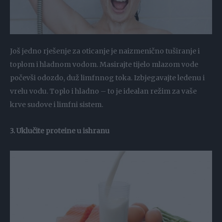
Još jedno rješenje za oticanje je naizmenično tuširanje i
toplom i hladnom vodom. Masirajte tijelo mlazom vode
počevši odozdo, duž limfnnog toka. Izbjegavajte ledenu i
vrelu vodu. Toplo i hladno – to je idealan režim za vaše
krve sudove i limfni sistem.
3. Uklučite proteine u ishranu