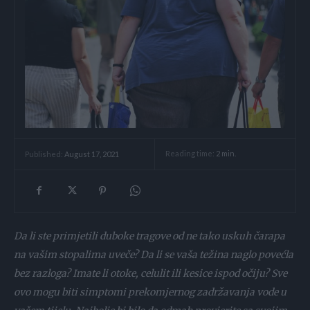
Reading time:
2
min.
Published:
August 17, 2021
Da li ste primjetili duboke tragove od ne tako uskuh čarapa
na vašim stopalima uveče? Da li se vaša težina naglo povećla
bez razloga? Imate li otoke, celulit ili kesice ispod očiju? Sve
ovo mogu biti simptomi prekomjernog zadržavanja vode u