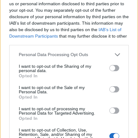
us or personal information disclosed to third parties prior to
your opt-out. You may separately opt-out of the further
disclosure of your personal information by third parties on the
IAB’s list of downstream participants. This information may
also be disclosed by us to third parties on the
IAB’s List of
Downstream Participants
that may further disclose it to other
third parties.
Personal Data Processing Opt Outs
I want to opt-out of the Sharing of my
personal data.
Opted In
I want to opt-out of the Sale of my
Personal Data.
Opted In
Da bi tijelo dobro radilo i da biste spriječili nastanak
kamena u bubregu, jedite hranu bogatu magnezijumom.
I want to opt-out of processing my
Personal Data for Targeted Advertising.
To su kakao, heljda, bademi, indijski orah, pirinač, spanać,
Opted In
ovsene pahuljice i avokado.
I want to opt-out of Collection, Use,
Retention, Sale, and/or Sharing of my