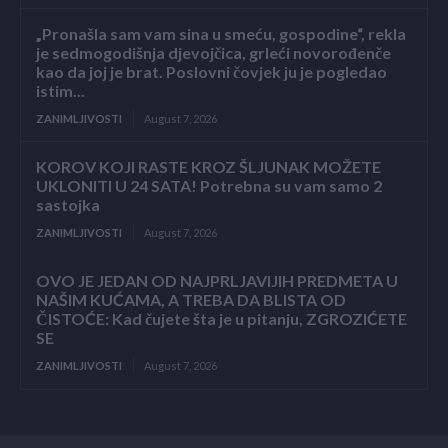
„Pronašla sam vam sina u smeću, gospodine“, rekla
je sedmogodišnja djevojčica, grleći novorođenče
kao da joj je brat. Poslovni čovjek ju je pogledao
istim...
ZANIMLJIVOSTI
August 7, 2026
KOROV KOJI RASTE KROZ ŠLJUNAK MOŽETE
UKLONITI U 24 SATA! Potrebna su vam samo 2
sastojka
ZANIMLJIVOSTI
August 7, 2026
OVO JE JEDAN OD NAJPRLJAVIJIH PREDMETA U
NAŠIM KUĆAMA, A TREBA DA BLISTA OD
ČISTOĆE: Kad čujete šta je u pitanju, ZGROZIĆETE
SE
ZANIMLJIVOSTI
August 7, 2026