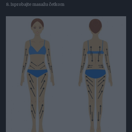
8. Isprobajte masažu četkom