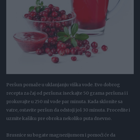
Peršun pomaže u uklanjanju viška vode. Evo dobrog
recepta za čaj od peršuna: iseckajte 50 grama peršuna i i
prokuvajte u 250 ml vode par minuta. Kada sklonite sa
vatre, ostavite peršun da odstoji još 30 minuta. Procedite i
uzmite kašiku pre obroka nekoliko puta dnevno.
Brusnice su bogate magnezijumom i pomoći će da