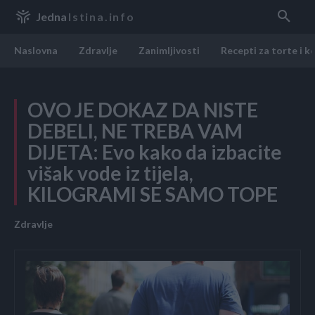
Jedna
Istina.info
Naslovna
Zdravlje
Zanimljivosti
Recepti za torte i k
OVO JE DOKAZ DA NISTE
DEBELI, NE TREBA VAM
DIJETA: Evo kako da izbacite
višak vode iz tijela,
KILOGRAMI SE SAMO TOPE
Zdravlje