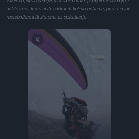
vašem tijelu. Najbolje bi bilo da odmah provjerite sa svojim
doktorima, kako biste isključili bolesti bubrega, poremećaje
metabolizma ili sistema za cirkulaciju.