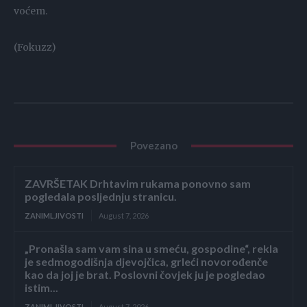
voćem.
(Fokuzz)
Povezano
ZAVRŠETAK Drhtavim rukama ponovno sam
pogledala posljednju stranicu.
ZANIMLJIVOSTI
August 7, 2026
„Pronašla sam vam sina u smeću, gospodine“, rekla
je sedmogodišnja djevojčica, grleći novorođenče
kao da joj je brat. Poslovni čovjek ju je pogledao
istim...
ZANIMLJIVOSTI
August 7, 2026