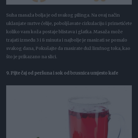
Suha masaža bolja je od svakog pilinga. Na ovaj način
uklanjate mrtve ćelije, poboljšavate cirkulaciju i primetićete
koliko vam koža postaje blistava i glatka. Masaža može
trajati između 3 i 8 minuta i najbolje je masirati se pomalo
svakog dana, Pokušajte da masirate duž limfnog toka, kao
što je prikazano na slici.
9. Pijte čaj od peršuna i sok od brusnica umjesto kafe