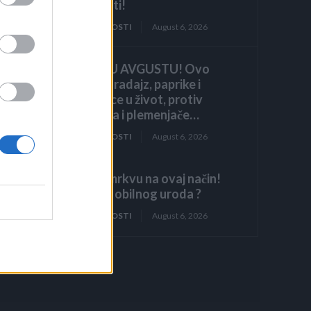
iznenaditi!
ZANIMLJIVOSTI
August 6, 2026
HITNO U AVGUSTU! Ovo
vraća paradajz, paprike i
krastavce u život, protiv
štetočina i plemenjače…
ZANIMLJIVOSTI
August 6, 2026
Posijte mrkvu na ovaj način!
Kako do obilnog uroda ?
ZANIMLJIVOSTI
August 6, 2026