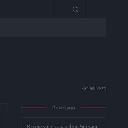
Zanimljivosti
Povezano
Kći me smjestila u dom čim sam