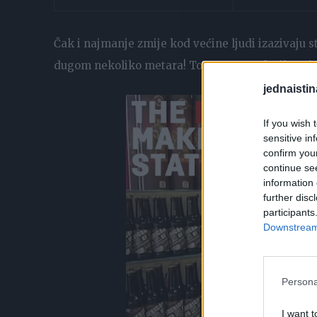
Čak i najmanje zmije kod većine ljudi izazivaju st
dugom nekoliko metara! To se upravo desilo ovim 
jednaistin
If you wish 
sensitive in
confirm you
continue se
information 
further disc
participants
Downstream 
Persona
I want t