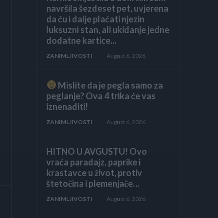
navršila šezdeset pet, uvjerena
da ću i dalje plaćati njezin
luksuzni stan, ali ukidanje jedne
dodatne kartice...
ZANIMLJIVOSTI
August 6, 2026
Mislite da je pegla samo za
peglanje? Ova 4 trika će vas
iznenaditi!
ZANIMLJIVOSTI
August 6, 2026
HITNO U AVGUSTU! Ovo
vraća paradajz, paprike i
krastavce u život, protiv
štetočina i plemenjače…
ZANIMLJIVOSTI
August 6, 2026