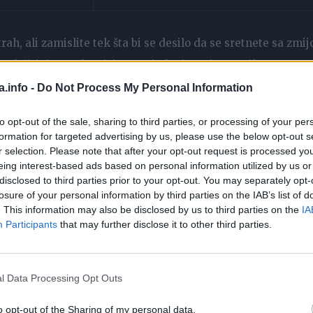
rah, ali zamislite tek šta bi se desilo da se sretnete sa zmi
slučajnim prolaznicima na jednoj cesti u Brazilu.
a.info -
Do Not Process My Personal Information
to opt-out of the sale, sharing to third parties, or processing of your per
formation for targeted advertising by us, please use the below opt-out s
r selection. Please note that after your opt-out request is processed y
eing interest-based ads based on personal information utilized by us or
disclosed to third parties prior to your opt-out. You may separately opt-
losure of your personal information by third parties on the IAB’s list of
. This information may also be disclosed by us to third parties on the
IA
Participants
that may further disclose it to other third parties.
l Data Processing Opt Outs
o opt-out of the Sharing of my personal data.