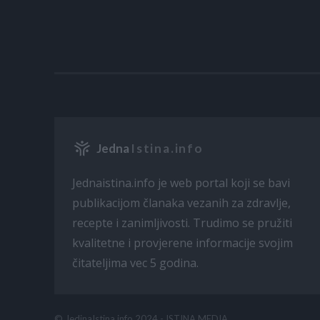
Jedna
Istina.info
Jednaistina.info je web portal koji se bavi
publikacijom članaka vezanih za zdravlje,
recepte i zanimljivosti. Trudimo se pružiti
kvalitetne i provjerene informacije svojim
čitateljima vec 5 godina.
© JedinaIstina.info 2024 - ISTINA MEDIA