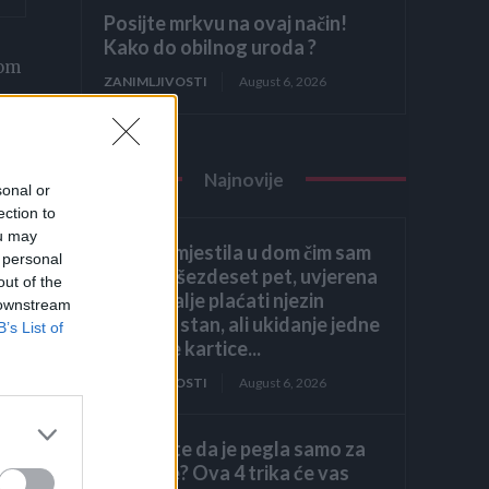
Posijte mrkvu na ovaj način!
Kako do obilnog uroda ?
jom
ZANIMLJIVOSTI
August 6, 2026
Najnovije
sonal or
ection to
ou may
Kći me smjestila u dom čim sam
 personal
navršila šezdeset pet, uvjerena
out of the
da ću i dalje plaćati njezin
 downstream
luksuzni stan, ali ukidanje jedne
B’s List of
dodatne kartice...
ZANIMLJIVOSTI
August 6, 2026
Mislite da je pegla samo za
peglanje? Ova 4 trika će vas