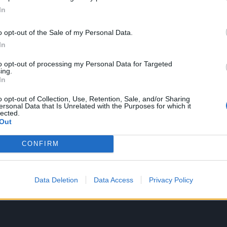
In
o opt-out of the Sale of my Personal Data.
li preći prometni put, a onda su odlučili da zaustave
In
bilježili kamerom i doista je nevjerovatna!
to opt-out of processing my Personal Data for Targeted
ing.
In
azin.ba)
o opt-out of Collection, Use, Retention, Sale, and/or Sharing
ersonal Data that Is Unrelated with the Purposes for which it
lected.
Out
CONFIRM
Data Deletion
Data Access
Privacy Policy