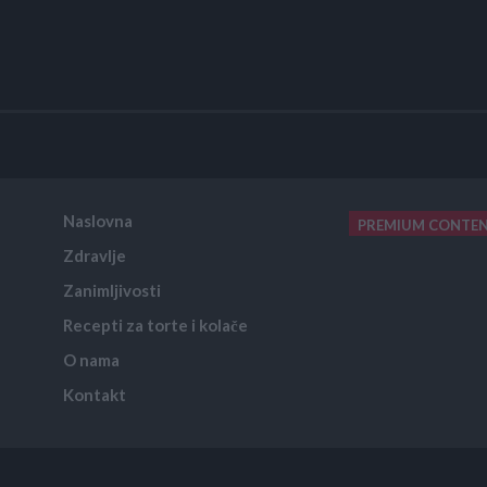
Naslovna
PREMIUM CONTE
Zdravlje
placeholder text
Zanimljivosti
Recepti za torte i kolače
O nama
Kontakt