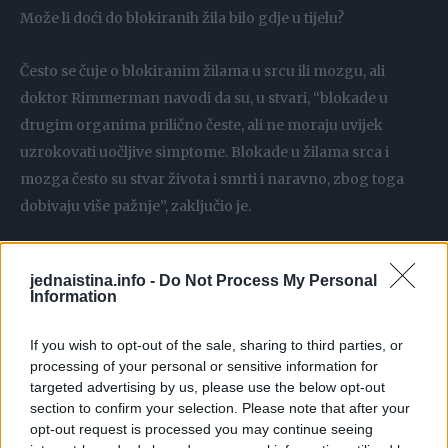
Može li doći do blokiranih žila bilo gdje u tijelu?
Često se čuje o blokiranim žilama u srcu ili mozgu, ali
doktor Rimmerman navodi da su, u stvari, “blokade u
drugim organima prilično česte, ali ne moraju uvijek
uzrokovati uočljive simptome. Blokade u žilama srca i
mozga često su stvar života i smrti i naravno, zbog toga
dobivaju više pažnje”, zaključio je.
MSD medicinski priručnik prenosi kako “ateroskleroza
jednaistina.info -
Do Not Process My Personal
može zahvatiti arterije mozga, srca, bubrega, drugih
Information
vitalnih organa, te ruku i nogu, a kada se razvije u
arterijama koje opskrbljuju mozak – karotidne arterije –
If you wish to opt-out of the sale, sharing to third parties, or
može doći do moždanog udara, a ukoliko zahvati arterije
processing of your personal or sensitive information for
targeted advertising by us, please use the below opt-out
koje opskrbljuju srce – koronarne arterije – može
section to confirm your selection. Please note that after your
nastupiti srčani udar.”
opt-out request is processed you may continue seeing