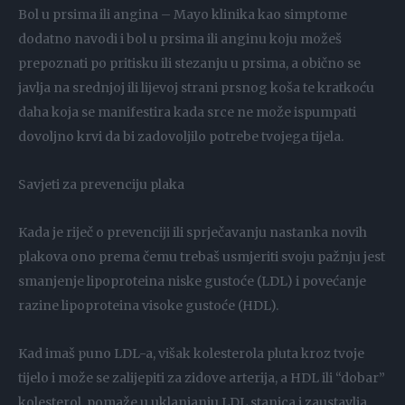
Bol u prsima ili angina – Mayo klinika kao simptome
dodatno navodi i bol u prsima ili anginu koju možeš
prepoznati po pritisku ili stezanju u prsima, a obično se
javlja na srednjoj ili lijevoj strani prsnog koša te kratkoću
daha koja se manifestira kada srce ne može ispumpati
dovoljno krvi da bi zadovoljilo potrebe tvojega tijela.
Savjeti za prevenciju plaka
Kada je riječ o prevenciji ili sprječavanju nastanka novih
plakova ono prema čemu trebaš usmjeriti svoju pažnju jest
smanjenje lipoproteina niske gustoće (LDL) i povećanje
razine lipoproteina visoke gustoće (HDL).
Kad imaš puno LDL-a, višak kolesterola pluta kroz tvoje
tijelo i može se zalijepiti za zidove arterija, a HDL ili “dobar”
kolesterol, pomaže u uklanjanju LDL stanica i zaustavlja