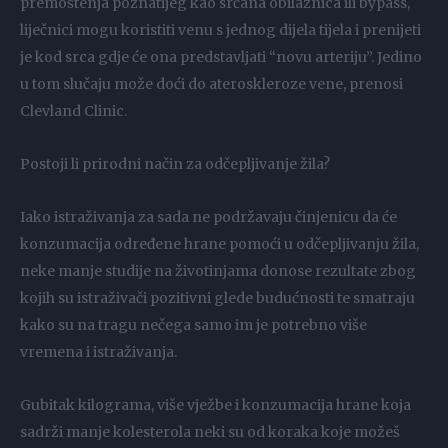
premoštenja poznatijeg kao srčana obilaznica ili bypass,
liječnici mogu koristiti venu s jednog dijela tijela i prenijeti
je kod srca gdje će ona predstavljati “novu arteriju”. Jedino
u tom slučaju može doći do ateroskleroze vene, prenosi
Clevland Clinic.
Postoji li prirodni način za odčepljivanje žila?
Iako istraživanja za sada ne podržavaju činjenicu da će
konzumacija određene hrane pomoći u odčepljivanju žila,
neke manje studije na životinjama donose rezultate zbog
kojih su istraživači pozitivni glede budućnosti te smatraju
kako su na tragu nečega samo im je potrebno više
vremena i istraživanja.
Gubitak kilograma, više vježbe i konzumacija hrane koja
sadrži manje kolesterola neki su od koraka koje možeš