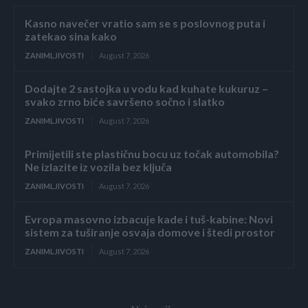
Kasno navečer vratio sam se s poslovnog puta i
zatekao sina kako
ZANIMLJIVOSTI
August 7, 2026
Dodajte 2 sastojka u vodu kad kuhate kukuruz –
svako zrno biće savršeno sočno i slatko
ZANIMLJIVOSTI
August 7, 2026
Primijetili ste plastičnu bocu uz točak automobila?
Ne izlazite iz vozila bez ključa
ZANIMLJIVOSTI
August 7, 2026
Evropa masovno izbacuje kade i tuš-kabine: Novi
sistem za tuširanje osvaja domove i štedi prostor
ZANIMLJIVOSTI
August 7, 2026