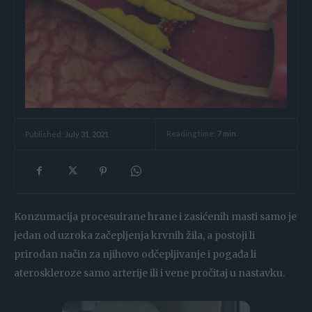
Reading time:
7
min.
Published:
July 31, 2021
Konzumacija procesuirane hrane i zasićenih masti samo je
jedan od uzroka začepljenja krvnih žila, a postoji li
prirodan način za njihovo odčepljivanje i pogađa li
ateroskleroze samo arterije ili i vene pročitaj u nastavku.