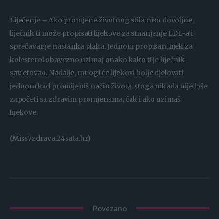
Liječenje – Ako promjene životnog stila nisu dovoljne,
liječnik ti može propisati lijekove za smanjenje LDL-a i
sprečavanje nastanka plaka. Jednom propisan, lijek za
kolesterol obavezno uzimaj onako kako ti je liječnik
savjetovao. Nadalje, mnogi će lijekovi bolje djelovati
jednom kad promijeniš način života, stoga nikada nije loše
započeti sa zdravim promjenama, čak i ako uzimaš
lijekove.
(Miss7zdrava.24sata.hr)
Povezano