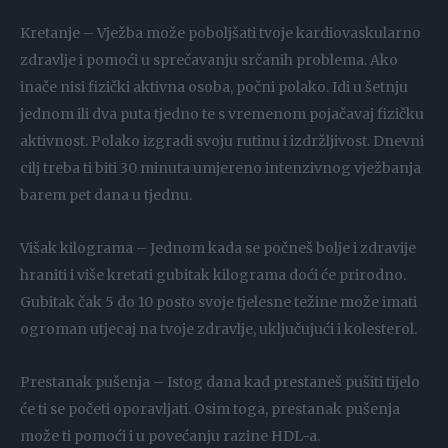
Kretanje – Vježba može poboljšati tvoje kardiovaskularno
zdravlje i pomoći u sprečavanju srčanih problema. Ako
inače nisi fizički aktivna osoba, počni polako. Idi u šetnju
jednom ili dva puta tjedno te s vremenom pojačavaj fizičku
aktivnost. Polako izgradi svoju rutinu i izdržljivost. Dnevni
cilj treba ti biti 30 minuta umjereno intenzivnog vježbanja
barem pet dana u tjednu.
Višak kilograma – Jednom kada se počneš bolje i zdravije
hraniti i više kretati gubitak kilograma doći će prirodno.
Gubitak čak 5 do 10 posto svoje tjelesne težine može imati
ogroman utjecaj na tvoje zdravlje, uključujući i kolesterol.
Prestanak pušenja – Istog dana kad prestaneš pušiti tijelo
će ti se početi oporavljati. Osim toga, prestanak pušenja
može ti pomoći i u povećanju razine HDL-a.