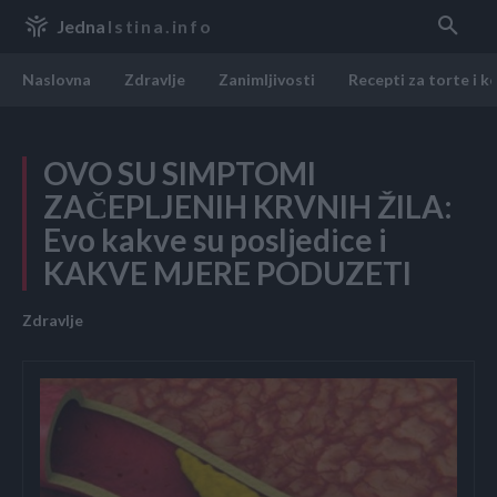
Jedna
Istina.info
Naslovna
Zdravlje
Zanimljivosti
Recepti za torte i k
OVO SU SIMPTOMI
ZAČEPLJENIH KRVNIH ŽILA:
Evo kakve su posljedice i
KAKVE MJERE PODUZETI
Zdravlje