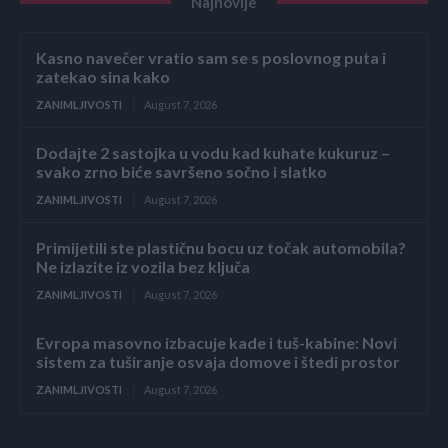
Najnovije
Kasno navečer vratio sam se s poslovnog puta i
zatekao sina kako
ZANIMLJIVOSTI
August 7, 2026
Dodajte 2 sastojka u vodu kad kuhate kukuruz –
svako zrno biće savršeno sočno i slatko
ZANIMLJIVOSTI
August 7, 2026
Primijetili ste plastičnu bocu uz točak automobila?
Ne izlazite iz vozila bez ključa
ZANIMLJIVOSTI
August 7, 2026
Evropa masovno izbacuje kade i tuš-kabine: Novi
sistem za tuširanje osvaja domove i štedi prostor
ZANIMLJIVOSTI
August 7, 2026