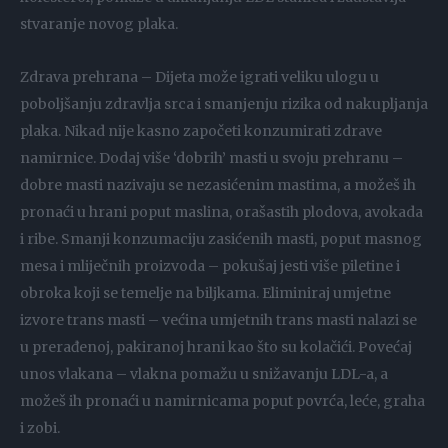
stvaranje novog plaka.
Zdrava prehrana – Dijeta može igrati veliku ulogu u
poboljšanju zdravlja srca i smanjenju rizika od nakupljanja
plaka. Nikad nije kasno započeti konzumirati zdrave
namirnice. Dodaj više ‘dobrih’ masti u svoju prehranu –
dobre masti nazivaju se nezasićenim mastima, a možeš ih
pronaći u hrani poput maslina, orašastih plodova, avokada
i ribe. Smanji konzumaciju zasićenih masti, poput masnog
mesa i mliječnih proizvoda – pokušaj jesti više piletine i
obroka koji se temelje na biljkama. Eliminiraj umjetne
izvore trans masti – većina umjetnih trans masti nalazi se
u prerađenoj, pakiranoj hrani kao što su kolačići. Povećaj
unos vlakana – vlakna pomažu u snižavanju LDL-a, a
možeš ih pronaći u namirnicama poput povrća, leće, graha
i zobi.