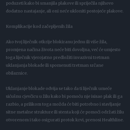
poduzeti kako bi smanjila plakove ili spriječila njihovo
dodatno nastajanje, ali oni neće ukloniti postojeće plakove.
Komplikacije kod začepljenih žila
Ako tvoj liječnik otkrije blokiranu jednu ili više žila,
promjena načina života neće biti dovoljna, već će umjesto
toga liječnik vjerojatno predložiti invazivni tretman
uklanjanja blokade ili spomenuti tretman srčane
obilaznice.
Uklanjanje blokade odvija se tako da ti liječnik umeće
sićušnu cjevčicu u žilu kako bi pomoću nje isisao plak ili ga
razbio, a prilikom toga možda će biti potrebno i stavljanje
sitne metalne strukture ili stenta koji će pomoći održati žilu
otvorenom i tako osigurati protok krvi, prenosi Healthline.