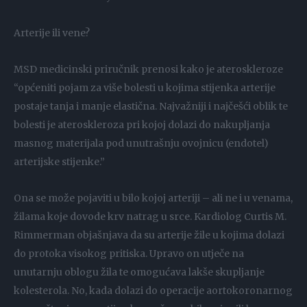
Arterije ili vene?
MSD medicinski priručnik prenosi kako je ateroskleroze
“općeniti pojam za više bolesti u kojima stijenka arterije
postaje tanja i manje elastična. Najvažniji i najčešći oblik te
bolesti je ateroskleroza pri kojoj dolazi do nakupljanja
masnog materijala pod unutrašnju ovojnicu (endotel)
arterijske stijenke.”
Ona se može pojaviti u bilo kojoj arteriji – ali ne i u venama,
žilama koje dovode krv natrag u srce. Kardiolog Curtis M.
Rimmerman objašnjava da su arterije žile u kojima dolazi
do protoka visokog pritiska. Upravo on utječe na
unutarnju oblogu žila te omogućava lakše skupljanje
kolesterola. No, kada dolazi do operacije aortokoronarnog