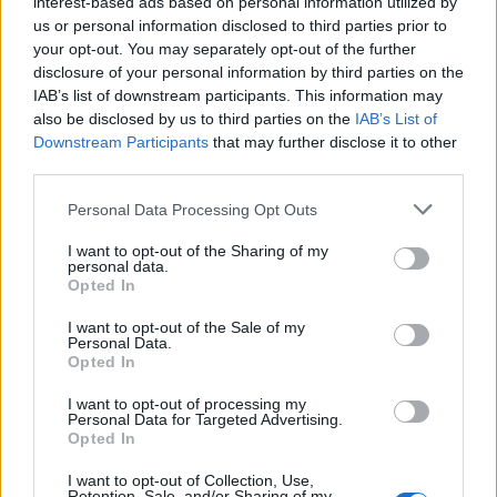
interest-based ads based on personal information utilized by
us or personal information disclosed to third parties prior to
Simptomi začepljenih arterija
your opt-out. You may separately opt-out of the further
disclosure of your personal information by third parties on the
MSD navodi da “ateroskleroza obično ne izaziva simptome
IAB’s list of downstream participants. This information may
sve dok značajno ne suzi arteriju, ili dok ne izazove naglo
also be disclosed by us to third parties on the
IAB’s List of
Downstream Participants
that may further disclose it to other
začepljenje.” No, ako ih izazove, oni su vidljivi ovisno o
third parties.
tome gdje se događa aterosklerotski proces, a Physicians
Committee for Responsible Medicine (PCRM) navodi tri
Personal Data Processing Opt Outs
najčešća:
I want to opt-out of the Sharing of my
personal data.
Opted In
Bol u donjem dijelu leđa – Arterije koje vode u donji dio
leđa među prvima u tijelu nakupljaju plak i pokazuju
I want to opt-out of the Sale of my
Personal Data.
znakove začepljenja. PCRM navodi da 10 posto
Opted In
Amerikanaca u tim arterijama doživi blokade, odnosno
I want to opt-out of processing my
nakupljanje plaka već do dvadesete godine, a prema
Personal Data for Targeted Advertising.
Opted In
raznim studijama, ljudi koji pate od kronične boli u leđima
– najčešći oblik boli u Sjedinjenim Državama – vjerojatno
I want to opt-out of Collection, Use,
Retention, Sale, and/or Sharing of my