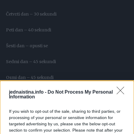
Četvrti dan – 30 sekundi
Peti dan – 40 sekundi
Šesti dan – opusti se
Sedmi dan – 45 sekundi
Osmi dan – 45 sekundi
jednaistina.info -
Do Not Process My Personal
Deveti dan – 60 sekundi
Information
Deseti dan – 60 sekundi
If you wish to opt-out of the sale, sharing to third parties, or
processing of your personal or sensitive information for
targeted advertising by us, please use the below opt-out
Jedanaesti dan – 60 sekundi
section to confirm your selection. Please note that after your