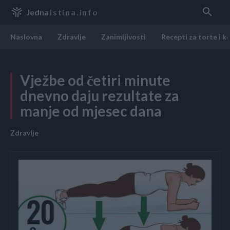
Jedna
Istina.info
Naslovna
Zdravlje
Zanimljivosti
Recepti za torte i k
Vježbe od četiri minute
dnevno daju rezultate za
manje od mjesec dana
Zdravlje