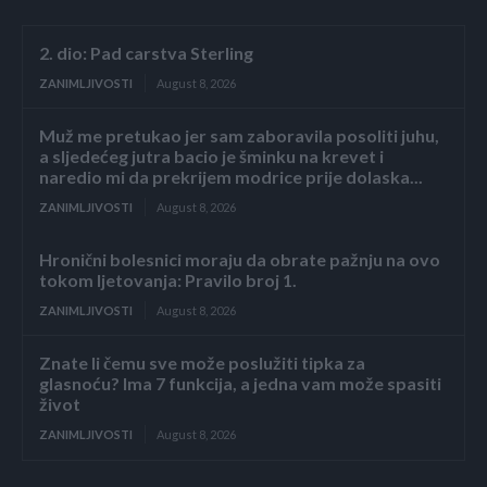
2. dio: Pad carstva Sterling
ZANIMLJIVOSTI
August 8, 2026
Muž me pretukao jer sam zaboravila posoliti juhu,
a sljedećeg jutra bacio je šminku na krevet i
naredio mi da prekrijem modrice prije dolaska...
ZANIMLJIVOSTI
August 8, 2026
Hronični bolesnici moraju da obrate pažnju na ovo
tokom ljetovanja: Pravilo broj 1.
ZANIMLJIVOSTI
August 8, 2026
Znate li čemu sve može poslužiti tipka za
glasnoću? Ima 7 funkcija, a jedna vam može spasiti
život
ZANIMLJIVOSTI
August 8, 2026