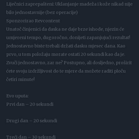
Liječnici zaprepašteni: Uklanjanje madeža i kože nikad nije
bilo jednostavnije (bez operacije)
Sponzorirao Revcontent
Unatoč činjenici da daska ne daje brze ishode, njezin će
umjereni tempo, dugoročno, donijeti zapanjujući rezultat!
Jednostavno biste trebali držati dasku mjesec dana. Kao
prvo, u tom položaju morate ostati 20 sekundi kao da je.
Zvuči jednostavno, zar ne? Postupno, ali dosljedno, proširit
ćete svoju izdržljivost do te mjere da možete raditi ploču
četiri minute!
Evo uputa:
Prvi dan – 20 sekundi
Drugi dan – 20 sekundi
Treći dan – 30 sekundi