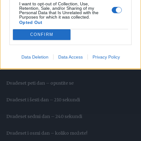
I want to opt-out of Collection, Use,
Retention, Sale, and/or Sharing of my
Personal Data that Is Unrelated with the
Dvadeset i prvi dan – 150 sekundi
Purposes for which it was collected.
Opted Out
Dvadeset drugi dan – 180 sekundi
CONFIRM
Dvadeset treći dan – 180 sekundi
Data Deletion
Data Access
Privacy Policy
Dvadeset četvrti dan – 210 sekundi
Dvadeset peti dan – opustite se
Dvadeset i šesti dan – 210 sekundi
Dvadeset sedmi dan – 240 sekundi
Dvadeset i osmi dan – koliko možete!