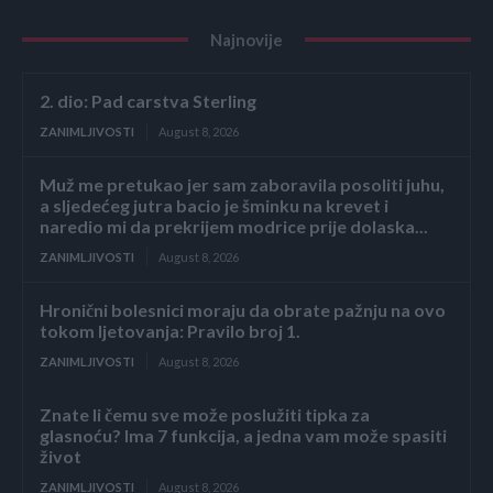
Najnovije
2. dio: Pad carstva Sterling
ZANIMLJIVOSTI
August 8, 2026
Muž me pretukao jer sam zaboravila posoliti juhu,
a sljedećeg jutra bacio je šminku na krevet i
naredio mi da prekrijem modrice prije dolaska...
ZANIMLJIVOSTI
August 8, 2026
Hronični bolesnici moraju da obrate pažnju na ovo
tokom ljetovanja: Pravilo broj 1.
ZANIMLJIVOSTI
August 8, 2026
Znate li čemu sve može poslužiti tipka za
glasnoću? Ima 7 funkcija, a jedna vam može spasiti
život
ZANIMLJIVOSTI
August 8, 2026