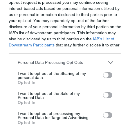
opt-out request is processed you may continue seeing
Dvanaesti dan – 90 sekundi
interest-based ads based on personal information utilized by
us or personal information disclosed to third parties prior to
your opt-out. You may separately opt-out of the further
Trinaesti dan – opusti se
disclosure of your personal information by third parties on the
IAB’s list of downstream participants. This information may
Četrnaesti dan – 90 sekundi
also be disclosed by us to third parties on the
IAB’s List of
Downstream Participants
that may further disclose it to other
third parties.
Petnaesti dan – 90 sekundi
Personal Data Processing Opt Outs
Šesnaesti dan – 120 sekundi
I want to opt-out of the Sharing of my
personal data.
Opted In
Sedamnaesti dan – 120 sekundi
I want to opt-out of the Sale of my
Personal Data.
Osamnaesti dan – 150 sekundi
Opted In
I want to opt-out of processing my
Devetnaesti dan – opustite se
Personal Data for Targeted Advertising.
Opted In
Dvadeseti dan – 150 sekundi