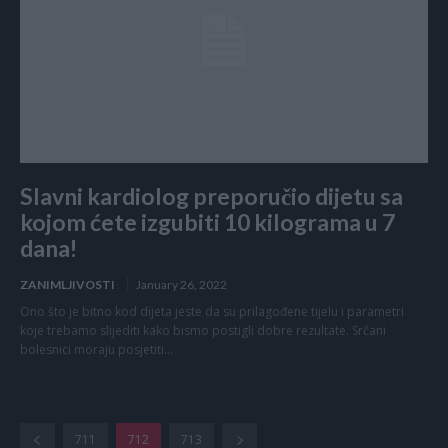
Slavni kardiolog preporučio dijetu sa
kojom ćete izgubiti 10 kilograma u 7
dana!
ZANIMLJIVOSTI
January 26, 2022
Ono što je bitno kod dijeta jeste da su prilagođene tijelu i parametri
koje trebamo slijediti kako bismo postigli dobre rezultate. Srčani
bolesnici moraju posjetiti...
711
712
713