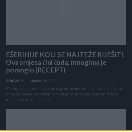
EŠERIHIJE KOLI SE NAJTEŽE RIJEŠITI:
Ova smjesa čini čuda, mnogima je
pomoglo (RECEPT)
ZDRAVLJE
January 26, 2022
Ešerihija koli je vrsta bakterije koja normalno živi u crijevima, međutim
određeni sojevi ove bakterije mogu prouzrokovati upalu urinarnog
trakta kako kod žena tako...