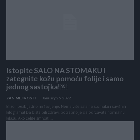
Istopite SALO NA STOMAKU i
zategnite kožu pomoću folije i samo
jednog sastojka!￼
ZANIMLJIVOSTI
January 26, 2022
Brzo i bezbijedno mršavljenje. Nema više sala na stomaku i suvišnih
kilograma! Da biste bili zdravi, potrebno je da održavate normalnu
kilažu. Ako želite smršati,...