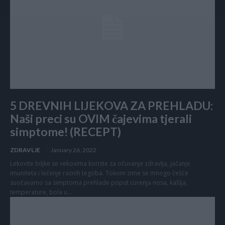
5 DREVNIH LIJEKOVA ZA PREHLADU:
Naši preci su OVIM čajevima tjerali
simptome! (RECEPT)
ZDRAVLJE
January 26, 2022
Lekovite biljke se vekovima koriste za očuvanje zdravlja, jačanje
imuniteta i lečenje raznih tegoba. Tokom zime se mnogo češće
suočavamo sa simptoma prehlade poput curenja nosa, kašlja,
temperature, bola u...