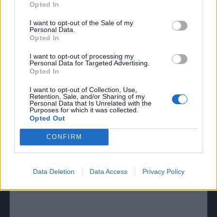
Opted In
I want to opt-out of the Sale of my
Personal Data.
Opted In
I want to opt-out of processing my
Personal Data for Targeted Advertising.
Opted In
I want to opt-out of Collection, Use,
KARDIOLOG HADŽI-TANOVIĆ:
Retention, Sale, and/or Sharing of my
Posledice kovida su najopasnije! OVO
Personal Data that Is Unrelated with the
Purposes for which it was collected.
će vam sačuvati srce i pluća od
Opted Out
KOLAPSA!
CONFIRM
ZDRAVLJE
January 26, 2022
Nova korona se u poslednja dva naleta ne ponaša isključivo kao
respiratorni virus i sve je više slučajeva sa veoma teškim kardiološkim
Data Deletion
Data Access
Privacy Policy
problemima. Sve...