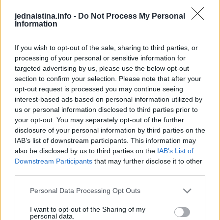
jednaistina.info -
Do Not Process My Personal
Information
If you wish to opt-out of the sale, sharing to third parties, or
processing of your personal or sensitive information for
targeted advertising by us, please use the below opt-out
section to confirm your selection. Please note that after your
opt-out request is processed you may continue seeing
KORONA UDARA NA VITALNI MIŠIĆ:
interest-based ads based on personal information utilized by
Ako osjećate ovih 11 simptoma,
us or personal information disclosed to third parties prior to
your opt-out. You may separately opt-out of the further
obratite se ljekaru
disclosure of your personal information by third parties on the
IAB’s list of downstream participants. This information may
ZDRAVLJE
January 26, 2022
also be disclosed by us to third parties on the
IAB’s List of
Kada počinje da se stvara krvni ugrušak Naučnici su utvrdili da kovid-19
Downstream Participants
that may further disclose it to other
može da dovede do zapaljenja srčanog mišića, do infarkta, poremećaja
third parties.
u radu srca,...
Personal Data Processing Opt Outs
I want to opt-out of the Sharing of my
personal data.