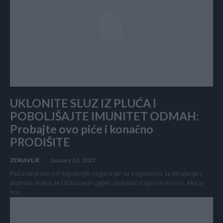
UKLONITE SLUZ IZ PLUĆA I
POBOLJŠAJTE IMUNITET ODMAH:
Probajte ovo piće i konačno
PRODIŠITE
ZDRAVLJE
January 26, 2022
Pluća su jedan od najvažnijih organa jer su odgovorna za inhalaciju i
pohranu kisika, te izbacivanje ugljen dioksida iz tijela kroz nos. Ako je
nos...