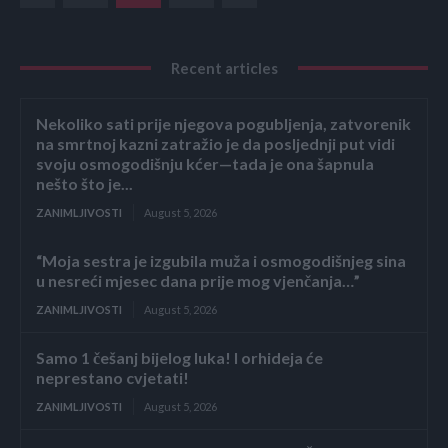
Recent articles
Nekoliko sati prije njegova pogubljenja, zatvorenik
na smrtnoj kazni zatražio je da posljednji put vidi
svoju osmogodišnju kćer—tada je ona šapnula
nešto što je...
ZANIMLJIVOSTI
August 5, 2026
“Moja sestra je izgubila muža i osmogodišnjeg sina
u nesreći mjesec dana prije mog vjenčanja…”
ZANIMLJIVOSTI
August 5, 2026
Samo 1 češanj bijelog luka! I orhideja će
neprestano cvjetati!
ZANIMLJIVOSTI
August 5, 2026