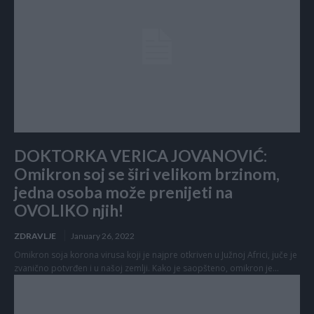
DOKTORKA VERICA JOVANOVIĆ:
Omikron soj se širi velikom brzinom,
jedna osoba može prenijeti na
OVOLIKO njih!
ZDRAVLJE
January 26, 2022
Omikron soja korona virusa koji je najpre otkriven u Južnoj Africi, juče je
zvanično potvrđen i u našoj zemlji. Kako je saopšteno, omikron je...