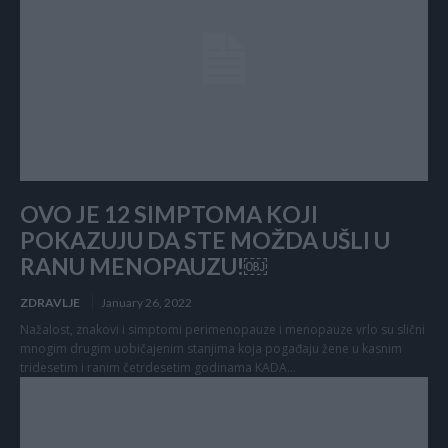
OVO JE 12 SIMPTOMA KOJI
POKAZUJU DA STE MOŽDA UŠLI U
RANU MENOPAUZU!￼
ZDRAVLJE
January 26, 2022
Nažalost, znakovi i simptomi perimenopauze i menopauze vrlo su slični
mnogim drugim uobičajenim stanjima koja pogađaju žene u kasnim
tridesetim i ranim četrdesetim godinama KADA...