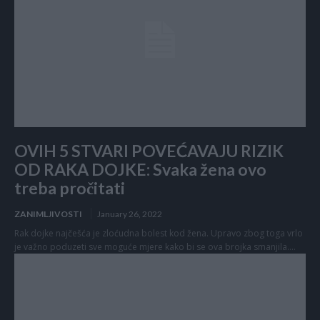
OVIH 5 STVARI POVEĆAVAJU RIZIK
OD RAKA DOJKE: Svaka žena ovo
treba pročitati
ZANIMLJIVOSTI
January 26, 2022
Rak dojke najčešća je zloćudna bolest kod žena. Upravo zbog toga vrlo
je važno poduzeti sve moguće mjere kako bi se ova brojka smanjila....