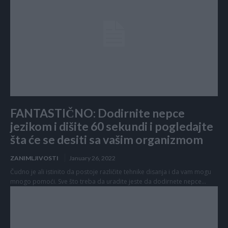
FANTASTIČNO: Dodirnite nepce
jezikom i dišite 60 sekundi i pogledajte
šta će se desiti sa vašim organizmom
ZANIMLJIVOSTI
January 26, 2022
Čudno je ali istinito da postoje različite tehnike disanja i da vam mogu
mnogo pomoći. Sve što treba da uradite jeste da dodirnete nepce...