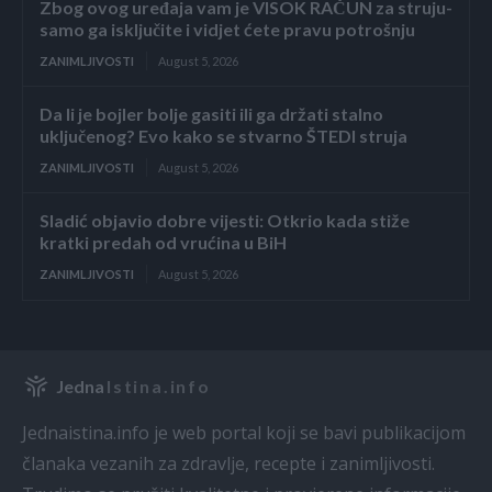
Zbog ovog uređaja vam je VISOK RAČUN za struju-
samo ga isključite i vidjet ćete pravu potrošnju
ZANIMLJIVOSTI
August 5, 2026
Da li je bojler bolje gasiti ili ga držati stalno
uključenog? Evo kako se stvarno ŠTEDI struja
ZANIMLJIVOSTI
August 5, 2026
Sladić objavio dobre vijesti: Otkrio kada stiže
kratki predah od vrućina u BiH
ZANIMLJIVOSTI
August 5, 2026
Jedna
Istina.info
Jednaistina.info je web portal koji se bavi publikacijom
pl
članaka vezanih za zdravlje, recepte i zanimljivosti.