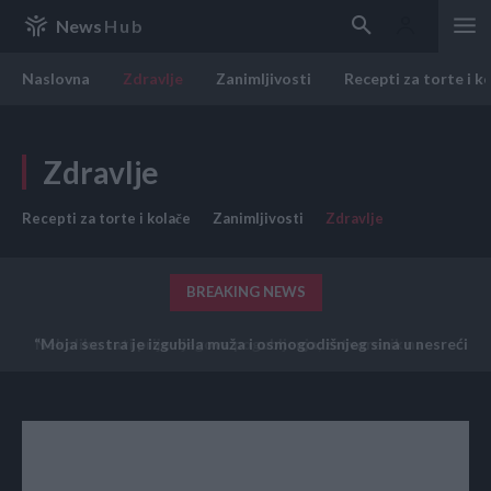
News
Hub
Naslovna
Zdravlje
Zanimljivosti
Recepti za torte i k
Zdravlje
Recepti za torte i kolače
Zanimljivosti
Zdravlje
BREAKING NEWS
“Moja sestra je izgubila muža i osmogodišnjeg sina u nesreći
mjesec dana prije mog vjenčanja…”