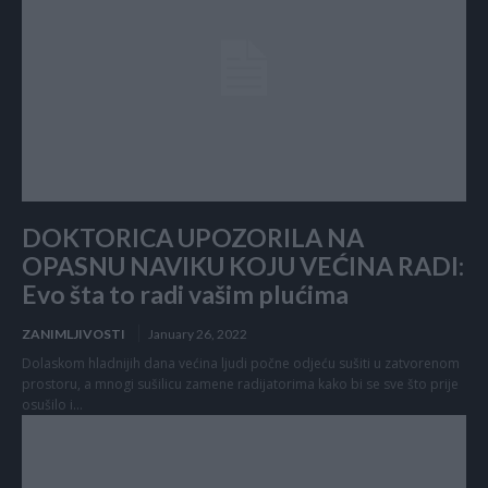
DOKTORICA UPOZORILA NA
OPASNU NAVIKU KOJU VEĆINA RADI:
Evo šta to radi vašim plućima
ZANIMLJIVOSTI
January 26, 2022
Dolaskom hladnijih dana većina ljudi počne odjeću sušiti u zatvorenom
prostoru, a mnogi sušilicu zamene radijatorima kako bi se sve što prije
osušilo i...