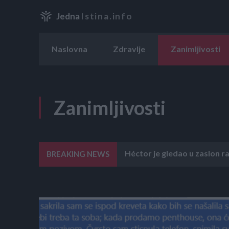
Jedna
Istina.info
Naslovna
Zdravlje
Zanimljivosti
Zanimljivosti
Héctor je gledao u zaslon rač
BREAKING NEWS