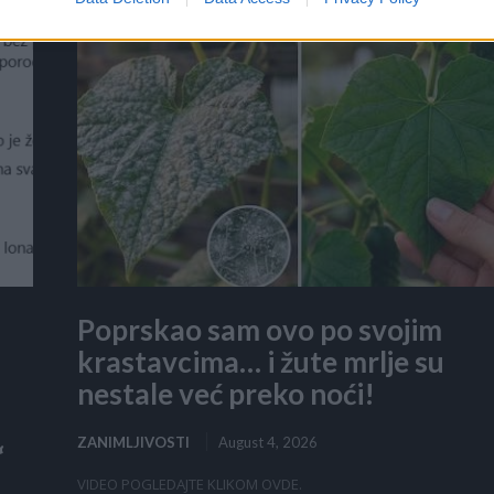
više električne energije pokušavajući rashladiti...
Poprskao sam ovo po svojim
krastavcima… i žute mrlje su
nestale već preko noći!
ZANIMLJIVOSTI
August 4, 2026
“
VIDEO POGLEDAJTE KLIKOM OVDE.