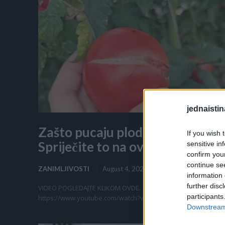
jednaistin
Zašto pucaju plodovi paradajza
If you wish 
Spriječite to na ovaj način!
sensitive in
confirm you
continue se
ZANIMLJIVOSTI
August 4, 2026
information 
further disc
VIDEO POGLEDAJTE KLIKOM OVDE.
participants
https://www.youtube.com/watch?v=VS2F1pYjnF4
Downstream 