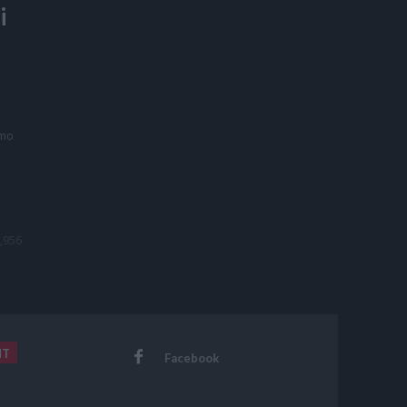
i
amo
2,956
NT
Facebook