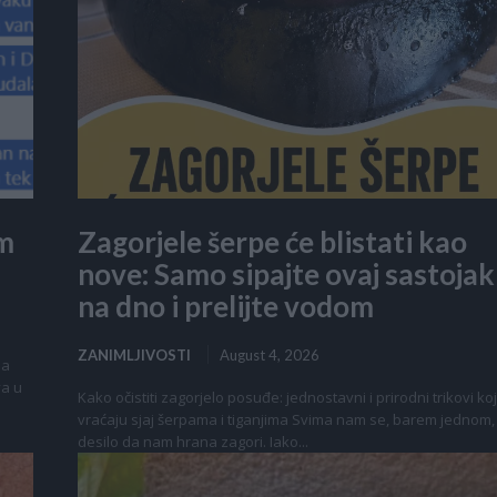
am
Zagorjele šerpe će blistati kao
nove: Samo sipajte ovaj sastojak
na dno i prelijte vodom
ZANIMLJIVOSTI
August 4, 2026
 a
va u
Kako očistiti zagorjelo posuđe: jednostavni i prirodni trikovi koj
vraćaju sjaj šerpama i tiganjima Svima nam se, barem jednom,
desilo da nam hrana zagori. Iako...