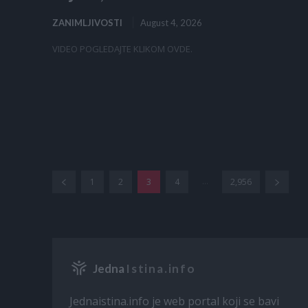
ZANIMLJIVOSTI
August 4, 2026
VIDEO POGLEDAJTE KLIKOM OVDE.
...
1
2
3
4
2,956
Jedna
Istina.info
Jednaistina.info je web portal koji se bavi