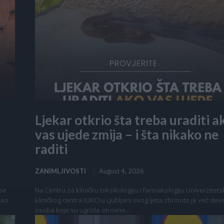
Ljekar otkrio šta treba uraditi a
vas ujede zmija – i šta nikako ne
raditi
ZANIMLJIVOSTI
August 4, 2026
 se
Na Centru za kliničku toksikologiju i farmakologiju Univerzitet
aci
kliničkog centra (UKC) u Ljubljani ovog ljeta zbrinuto je već dev
osoba koje su ugrizle otrovne...