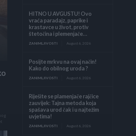
HITNO U AVGUSTU! Ovo
vraća paradajz, paprike i
krastavce u život, protiv
štetočina i plemenjače…
ZANIMLJIVOSTI
August 6, 2026
Posijte mrkvu na ovaj način!
Kako do obilnog uroda ?
ko
ZANIMLJIVOSTI
August 6, 2026
Riješite se plamenjače rajčice
zauvijek: Tajna metoda koja
spašava urod čak i u najtežim
skog
uvjetima!
et
ZANIMLJIVOSTI
August 6, 2026