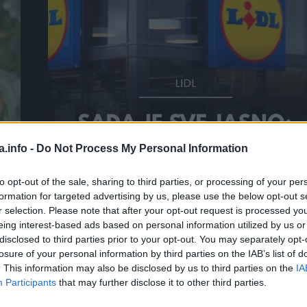
a.info -
Do Not Process My Personal Information
?
Sada je sve jasno: Evo kada se
to opt-out of the sale, sharing to third parties, or processing of your per
otvara Lidl u Bosni i Hercegovin
formation for targeted advertising by us, please use the below opt-out s
r selection. Please note that after your opt-out request is processed y
eing interest-based ads based on personal information utilized by us or
ZANIMLJIVOSTI
August 4, 2026
disclosed to third parties prior to your opt-out. You may separately opt-
losure of your personal information by third parties on the IAB’s list of
Njemački trgovački lanac Lidl pokrenuo je najveći konkurs za
. This information may also be disclosed by us to third parties on the
IA
zapošljavanje od dolaska u Bosnu i Hercegovinu, a traži više 
Participants
that may further disclose it to other third parties.
1.000 novih radnika za...