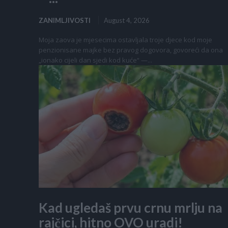
ZANIMLJIVOSTI
August 4, 2026
Moja zaova je mjesecima ostavljala troje djece kod moje
penzionisane majke bez pravog dogovora, govoreći da ona
„ionako cijeli dan sjedi kod kuće“ —...
Kad ugledaš prvu crnu mrlju na
rajčici, hitno OVO uradi!