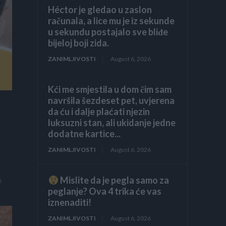
Héctor je gledao u zaslon
računala, a lice mu je iz sekunde
u sekundu postajalo sve bliđe
bijeloj boji zida.
ZANIMLJIVOSTI
August 6, 2026
Kći me smjestila u dom čim sam
navršila šezdeset pet, uvjerena
da ću i dalje plaćati njezin
luksuzni stan, ali ukidanje jedne
dodatne kartice...
ZANIMLJIVOSTI
August 6, 2026
Mislite da je pegla samo za
i
peglanje? Ova 4 trika će vas
iznenaditi!
ZANIMLJIVOSTI
August 6, 2026