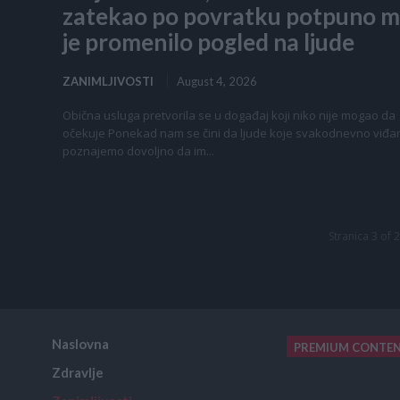
zatekao po povratku potpuno m
je promenilo pogled na ljude
ZANIMLJIVOSTI
August 4, 2026
Obična usluga pretvorila se u događaj koji niko nije mogao da
očekuje Ponekad nam se čini da ljude koje svakodnevno viđ
poznajemo dovoljno da im...
Stranica 3 of 
Naslovna
PREMIUM CONTE
Zdravlje
placeholder text