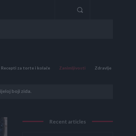
Recepti za torte i kolače
Zanimljivosti
Zdravlje
eloj boji zida.
Recent articles