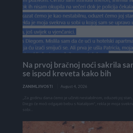
Na prvoj bračnoj noći sakrila s
se ispod kreveta kako bih
ZANIMLJIVOSTI
August 4, 2026
„Za godinu dana ćemo je učiniti nestabilnom, oduzeti joj stan,
Diego će moći odgajati bebu s Natalijom“, rekla je moja svekr
sobi...