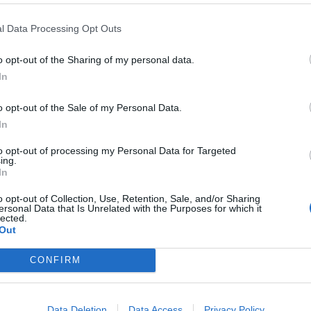
l Data Processing Opt Outs
o opt-out of the Sharing of my personal data.
In
o opt-out of the Sale of my Personal Data.
In
to opt-out of processing my Personal Data for Targeted
ing.
In
Je li bolje držati klimu stalno
o opt-out of Collection, Use, Retention, Sale, and/or Sharing
a
upaljenu ili je gasiti? Evo kada je
ersonal Data that Is Unrelated with the Purposes for which it
lected.
obavezno trebate ugasiti
Out
CONFIRM
ZANIMLJIVOSTI
August 4, 2026
0
Tokom vrelih ljetnih dana mnogi izbjegavaju da ugase klima-
uređaj jer vjeruju da će, kada ga ponovo uključe, potrošiti mn
Data Deletion
Data Access
Privacy Policy