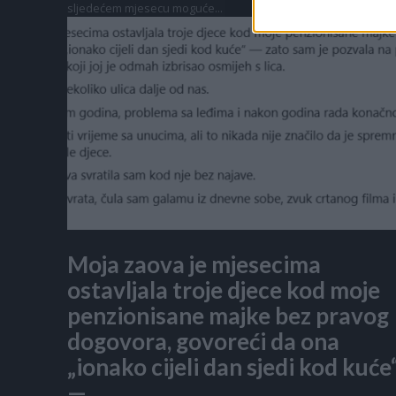
sljedećem mjesecu moguće...
Moja zaova je mjesecima
ostavljala troje djece kod moje
penzionisane majke bez pravog
dogovora, govoreći da ona
„ionako cijeli dan sjedi kod kuće
—...