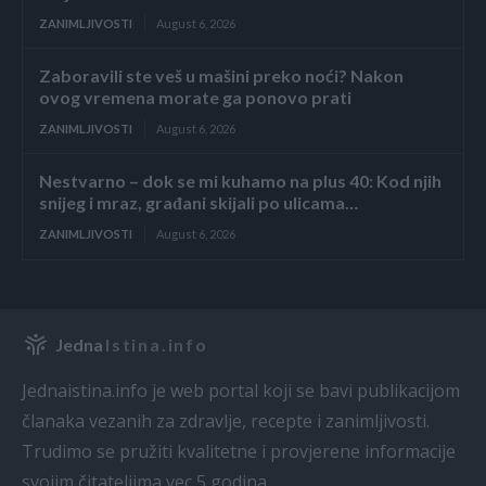
ZANIMLJIVOSTI
August 6, 2026
Zaboravili ste veš u mašini preko noći? Nakon
ovog vremena morate ga ponovo prati
ZANIMLJIVOSTI
August 6, 2026
Nestvarno – dok se mi kuhamo na plus 40: Kod njih
snijeg i mraz, građani skijali po ulicama…
ZANIMLJIVOSTI
August 6, 2026
Jedna
Istina.info
Jednaistina.info je web portal koji se bavi publikacijom
pl
članaka vezanih za zdravlje, recepte i zanimljivosti.
Trudimo se pružiti kvalitetne i provjerene informacije
svojim čitateljima vec 5 godina.