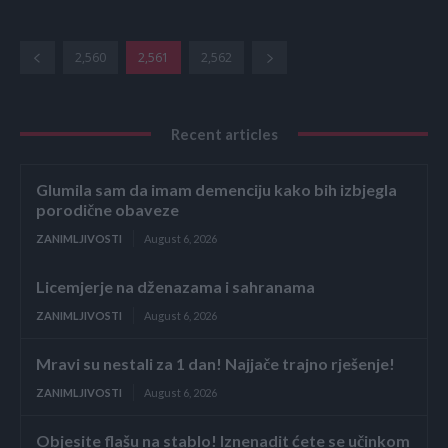
2,560
2,561
2,562
Recent articles
Glumila sam da imam demenciju kako bih izbjegla
porodične obaveze
ZANIMLJIVOSTI
August 6, 2026
Licemjerje na dženazama i sahranama
ZANIMLJIVOSTI
August 6, 2026
Mravi su nestali za 1 dan! Najjače trajno rješenje!
ZANIMLJIVOSTI
August 6, 2026
Objesite flašu na stablo! Iznenadit ćete se učinkom