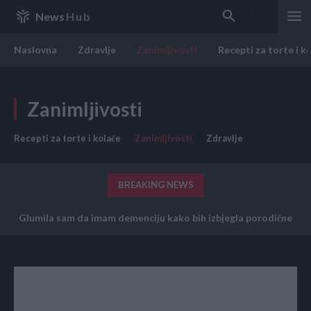
News
Hub
Naslovna
Zdravlje
Zanimljivosti
Recepti za torte i k
Zanimljivosti
Recepti za torte i kolače
Zanimljivosti
Zdravlje
BREAKING NEWS
Glumila sam da imam demenciju kako bih izbjegla porodične
obaveze