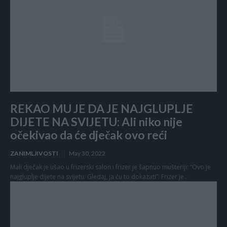
REKAO MU JE DA JE NAJGLUPLJE
DIJETE NA SVIJETU: Ali niko nije
očekivao da će dječak ovo reći
ZANIMLJIVOSTI
May 30, 2022
Mali dječak je ušao u frizerski salon i frizer je šapnuo mušteriji: “Ovo je
najgluplje dijete na svijetu. Gledaj, ja ću to dokazati”. Frizer je...