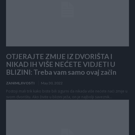
OTJERAJTE ZMIJE IZ DVORIŠTA I
NIKAD IH VIŠE NEĆETE VIDJETI U
BLIZINI: Treba vam samo ovaj začin
ZANIMLJIVOSTI
May 30, 2022
Postoji mali trik kako biste bili sigurni da nikada više nećete naći zmije u
svom dvorištu. Ako živite u blizini ježa, on je najbolji saveznik...