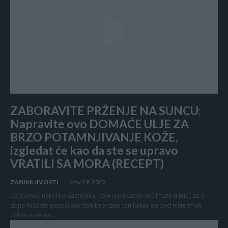
ZABORAVITE PRŽENJE NA SUNCU:
Napravite ovo DOMAĆE ULJE ZA
BRZO POTAMNJIVANJE KOŽE,
izgledat će kao da ste se upravo
VRATILI SA MORA (RECEPT)
ZANIMLJIVOSTI
May 29, 2022
Uz pomoć nekoliko sastojaka, koje vjerovatno već imate u kući, za 5
dana možete postići savršen bronzani ten kakav do sad niste imali
Zaboravite na...