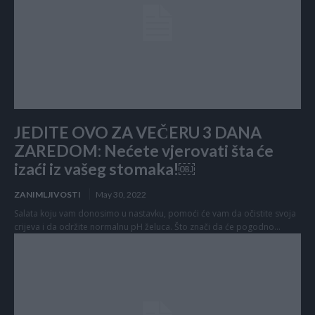
JEDITE OVO ZA VEČERU 3 DANA
ZAREDOM: Nećete vjerovati šta će
izaći iz vašeg stomaka!￼
ZANIMLJIVOSTI
May 30, 2022
Salata koju vam donosimo u nastavku, pomoći će vam da očistite svoja
crijeva i da održite normalnu pH želuca. Što znači da će pogodno...