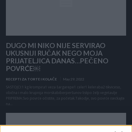
DUGO MI NIKO NIJE SERVIRAO
UKUSNIJI RUČAK NEGO MOJA
PRIJATELJICA DANAS…PEČENO
POVRĆE￼
RECEPTI ZA TORTE I KOLAČE
May 29, 2022
SASTOJCI:1 kg krompira1 veza šargarepe1 celer1 keleraba2 tikviceso,
obična i malo krupnija morskabiberperšunov listpo želji vegetaulje
PRIPREMA:Svo povrće očistite, za početak.Takodje, svo povrće iseckajte
na...