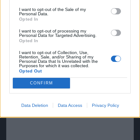
I want to opt-out of the Sale of my
Personal Data.
Opted In
I want to opt-out of processing my
Personal Data for Targeted Advertising.
Opted In
I want to opt-out of Collection, Use,
Retention, Sale, and/or Sharing of my
Personal Data that Is Unrelated with the
Riješite se gadnih, crnih mitesera
Purposes for which it was collected.
Opted Out
koristeći ova 2 sastojka koja sigurno
imate u kući! (RECEPT)￼
CONFIRM
ZANIMLJIVOSTI
May 29, 2022
Sigurno je da ne postoji osoba koja se makar jednom u životu nije
Data Deletion
Data Access
Privacy Policy
susrela sa dosadnim, crnim mitiserima. Iako ih možda redovno čistite,
oni imaju...