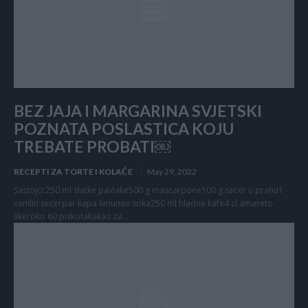
BEZ JAJA I MARGARINA SVJETSKI
POZNATA POSLASTICA KOJU
TREBATE PROBATI￼
RECEPTI ZA TORTE I KOLAČE
May 29, 2022
Sastojci:250 ml slatke pavlake500 g mascarpone100 g secer u prahu1
vanilin secerpar kapa limunov soka250 ml hladne kafe4 cl amareto
likeroko 60 piskotakakao za...