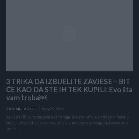
3 TRIKA DA IZBIJELITE ZAVJESE – BIT
ĆE KAO DA STE IH TEK KUPILI: Evo šta
vam treba￼
ZANIMLJIVOSTI
May 29, 2022
Kako da izbijelite zavjese bez hemije, sve što vam je potrebno imate u
kuhinji! Snežnobijele zavjese od tila vremenom postaju žućkaste i sive,
što je...