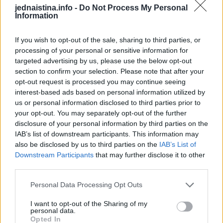
jednaistina.info -
Do Not Process My Personal
Information
If you wish to opt-out of the sale, sharing to third parties, or
processing of your personal or sensitive information for
targeted advertising by us, please use the below opt-out
section to confirm your selection. Please note that after your
opt-out request is processed you may continue seeing
interest-based ads based on personal information utilized by
us or personal information disclosed to third parties prior to
4 KUĆNA UREĐAJA BUKVALNO
your opt-out. You may separately opt-out of the further
GUTAJU PARE,ZBOG NJIH SU RAČUNI
disclosure of your personal information by third parties on the
OGROMNI: Stručnjak otkriva najčešće
IAB’s list of downstream participants. This information may
greške i kako da uštedite￼
also be disclosed by us to third parties on the
IAB’s List of
Downstream Participants
that may further disclose it to other
ZANIMLJIVOSTI
May 29, 2022
third parties.
Svi smo svjesni da često budu poskupljenja i tako nama ostaje samo da
Personal Data Processing Opt Outs
probamo uštediti na nekoliko načina koliko to možemo, a u svemu...
I want to opt-out of the Sharing of my
personal data.
Opted In