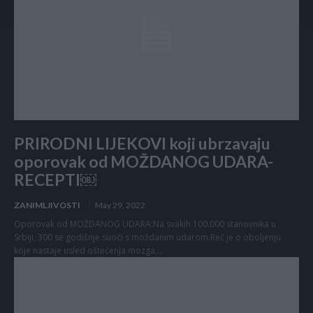
PRIRODNI LIJEKOVI koji ubrzavaju
oporovak od MOŽDANOG UDARA-
RECEPTI￼
ZANIMLJIVOSTI
May 29, 2022
Oporovak od MOŽDANOG UDARA:Na svakih 100.000 stanovnika u
Srbiji, 300 se godišnje suoči s moždanim udarom.Reč je o oboljenju
koje nastaje usled oštećenja mozga,...