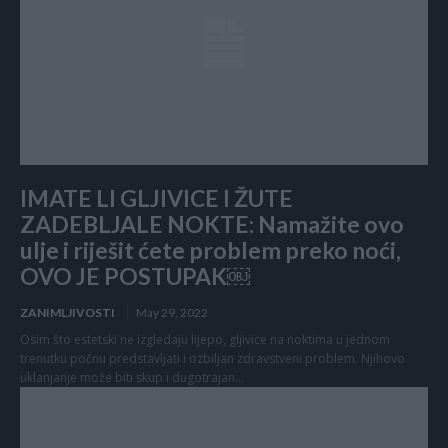
IMATE LI GLJIVICE I ŽUTE
ZADEBLJALE NOKTE: Namažite ovo
ulje i riješit ćete problem preko noći,
OVO JE POSTUPAK￼
ZANIMLJIVOSTI
May 29, 2022
Osim što estetski ne izgledaju lijepo, gljivice na noktima u jednom
trenutku počnu predstavljati i ozbiljan zdravstveni problem. Njihovo
uklanjanje može biti skup i dugotrajan...