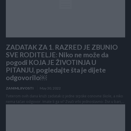
ZADATAK ZA 1. RAZRED JE ZBUNIO
SVE RODITELJE: Niko ne može da
pogodi KOJA JE ŽIVOTINJA U
PITANJU, pogledajte šta je dijete
odgovorilo￼
ZANIMLJIVOSTI
May 30, 2022
Tviterom ovih dana kruži zadatak iz jedne srpske osnovne škole, a niko
nema tačan odgovor. Imate li ga vi? Zvuči vrlo jednostavno: Živi u bari,...