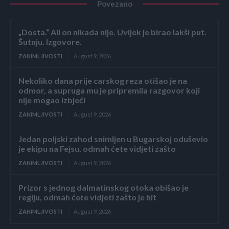
Povezano
„Dosta.“ Ali on nikada nije. Uvijek je birao lakši put.
Šutnju. Izgovore.
ZANIMLJIVOSTI
August 9, 2026
Nekoliko dana prije carskog reza otišao je na
odmor, a supruga mu je pripremila razgovor koji
nije mogao izbjeći
ZANIMLJIVOSTI
August 9, 2026
Jedan poljski zahod snimljen u Bugarskoj oduševio
je ekipu na Fejsu, odmah ćete vidjeti zašto
ZANIMLJIVOSTI
August 9, 2026
Prizor s jednog dalmatinskog otoka obišao je
regiju, odmah ćete vidjeti zašto je hit
ZANIMLJIVOSTI
August 9, 2026