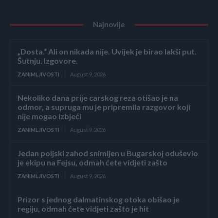
Najnovije
„Dosta.“ Ali on nikada nije. Uvijek je birao lakši put.
Šutnju. Izgovore.
ZANIMLJIVOSTI
August 9, 2026
Nekoliko dana prije carskog reza otišao je na
odmor, a supruga mu je pripremila razgovor koji
nije mogao izbjeći
ZANIMLJIVOSTI
August 9, 2026
Jedan poljski zahod snimljen u Bugarskoj oduševio
je ekipu na Fejsu, odmah ćete vidjeti zašto
ZANIMLJIVOSTI
August 9, 2026
Prizor s jednog dalmatinskog otoka obišao je
regiju, odmah ćete vidjeti zašto je hit