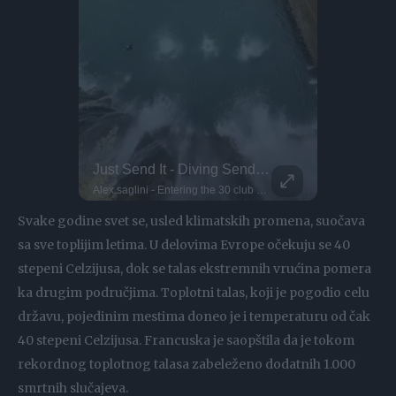
Kayaker Disappears Into Rushing Waterfall
Just Send It - Diving Sends Of The Week!
This Dog 
Parkour P
i' for a reason!
Alex.saglini - Entering the 30 club with this one
flyingfloou -
DO NOT TRY Huge 10m Sandpit drop... Enea achieved a Swiss record with this 1
Svake godine svet se, usled klimatskih promena, suočava
sa sve toplijim letima. U delovima Evrope očekuju se 40
stepeni Celzijusa, dok se talas ekstremnih vrućina pomera
ka drugim područjima. Toplotni talas, koji je pogodio celu
državu, pojedinim mestima doneo je i temperaturu od čak
40 stepeni Celzijusa. Francuska je saopštila da je tokom
rekordnog toplotnog talasa zabeleženo dodatnih 1.000
smrtnih slučajeva.