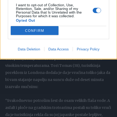
kupovina knjiga i slagalica, kupovina modernih,
I want to opt-out of Collection, Use,
Retention, Sale, and/or Sharing of my
prenosivih i budžetski pristupačnih klima uređaja”.
Personal Data that Is Unrelated with the
Purposes for which it was collected.
Ženeviv (85) iz doline Loare: “Ne volim baš vodu, ali sam se
Opted Out
terala da pijem puno. Stavila sam flašu u frižider da bi bilo
podnošljivo. Odspavam kada se osećam jaku vrtoglavicu.
CONFIRM
Izbegavam masnu, tešku hranu i umesto toga jedem salate,
voće i jogurt”.
Data Deletion
Data Access
Privacy Policy
Turisti koji su odlučili da letnji odmor provedu u ovoj
evropskoj zemlji takođe su prinuđeni da se snalaze na
visokim temperaturama. Tori Tomas (38), turistkinja
poreklom iz Londona dodala je da je vrućina toliko jaka da
bi vam stajanje napolju na suncu duže od deset minuta
izazvalo mučninu:
“Svakodnevno potrošim šest do osam velikih flaša vode. A
asfalt i ploče na gradskim trotoarima postali su toliko vrući
da je turistkinja rekla da su joj japanke postale lepljive,