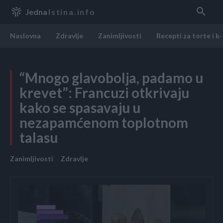
Jedna
Istina.info
Naslovna
Zdravlje
Zanimljivosti
Recepti za torte i k
“Mnogo glavobolja, padamo u
krevet”: Francuzi otkrivaju
kako se spasavaju u
nezapamćenom toplotnom
talasu
Zanimljivosti
Zdravlje