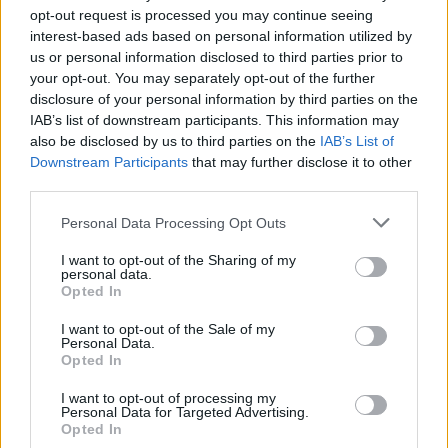
opt-out request is processed you may continue seeing
7:15 umesto u 8 ujutru”.
interest-based ads based on personal information utilized by
us or personal information disclosed to third parties prior to
your opt-out. You may separately opt-out of the further
Njegovi sunarodnici se, svako na svoj način, slaže sa njim:
disclosure of your personal information by third parties on the
IAB’s list of downstream participants. This information may
Luj (47) iz grada Liona: “Morali smo da se prilagodimo jer
also be disclosed by us to third parties on the
IAB’s List of
su temperature tako visoke. Restorani prilagođavaju svoje
Downstream Participants
that may further disclose it to other
third parties.
menije i promovišu svoje klima uređaje. Što se tiče radova,
gradilišta se zaustavljaju u podne i rade prilagođeno radno
Personal Data Processing Opt Outs
vreme, počevši od 6 ili 7 ujutru”.
I want to opt-out of the Sharing of my
Fransoa iz Lila: “Ne izlazim mnogo. Otvaram prozore
personal data.
Opted In
ujutru i zatvaram ih oko 10 ujutru. Takođe, prefektura je
zabranila sportske događaje dok je Lil u crvenoj zoni
I want to opt-out of the Sale of my
Personal Data.
opasnosti od vrućine. Grupna okupljanja i svečanosti su
Opted In
otkazani. Nismo navikli na ove nove promene. Razmišljala
I want to opt-out of processing my
sam o tome da uvedem stvari kako bih se bolje nosila sa
Personal Data for Targeted Advertising.
sledećim toplotnim talasom – puno kupovine unapred,
Opted In