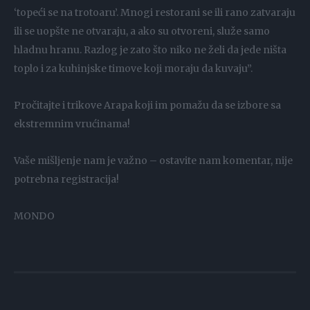
‘topeći se na trotoaru’. Mnogi restorani se ili rano zatvaraju
ili se uopšte ne otvaraju, a ako su otvoreni, služe samo
hladnu hranu. Razlog je zato što niko ne želi da jede ništa
toplo i za kuhinjske timove koji moraju da kuvaju”.
Pročitajte i trikove Arapa koji im pomažu da se izbore sa
ekstremnim vrućinama!
Vaše mišljenje nam je važno – ostavite nam komentar, nije
potrebna registracija!
MONDO