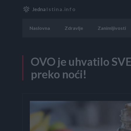
Jedna
Istina.info
Naslovna
Zdravlje
Zanimljivosti
OVO je uhvatilo SV
preko noći!