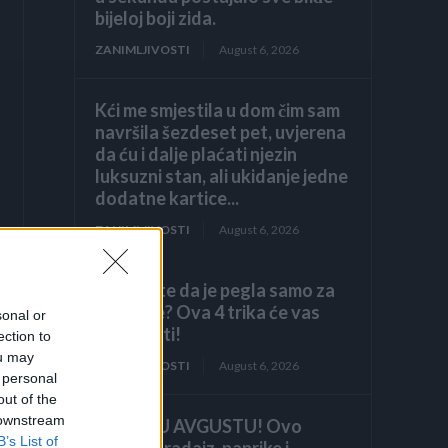
bijeloj boji zida.
ZANIMLJIVOSTI
August 6, 2026
Kći me smjestila u dom čim sam
navršila šezdeset pet, uvjerena
da ću i dalje plaćati njezin
luksuzni stan, ali ukidanje jedne
dodatne kartice...
ZANIMLJIVOSTI
August 6, 2026
Mislite da je pegla samo za
peglanje? Ova 4 trika će vas
sonal or
iznenaditi!
ection to
ou may
ZANIMLJIVOSTI
August 6, 2026
 personal
out of the
 downstream
HITNO U AVGUSTU! Ovo
B’s List of
vraća paradajz, paprike i