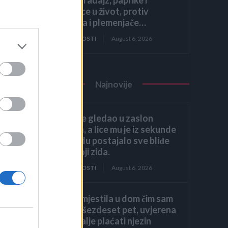
krastavce u život, protiv
štetočina i plemenjače…
ZANIMLJIVOSTI
August 6, 2026
Najnovije
Héctor je gledao u zaslon
računala, a lice mu je iz sekunde
u sekundu postajalo sve bliđe
bijeloj boji zida.
ZANIMLJIVOSTI
August 6, 2026
Kći me smjestila u dom čim sam
navršila šezdeset pet, uvjerena
da ću i dalje plaćati njezin