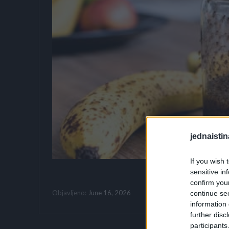
jednaistin
If you wish 
sensitive in
confirm you
Vrijeme citanja:
June 16, 2026
Objavljeno:
continue se
information 
further disc
participants