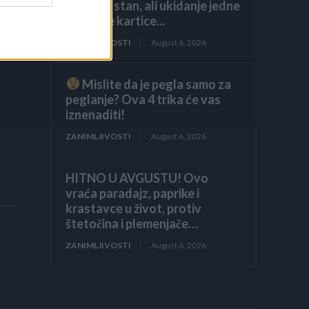
luksuzni stan, ali ukidanje jedne
dodatne kartice...
ZANIMLJIVOSTI
August 6, 2026
Mislite da je pegla samo za
peglanje? Ova 4 trika će vas
iznenaditi!
ZANIMLJIVOSTI
August 6, 2026
HITNO U AVGUSTU! Ovo
vraća paradajz, paprike i
krastavce u život, protiv
štetočina i plemenjače…
ZANIMLJIVOSTI
August 6, 2026