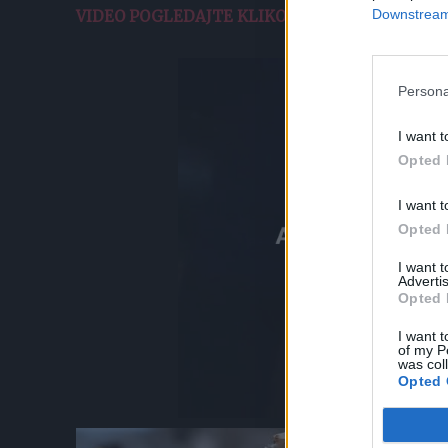
Downstream 
VIDEO POGLEDAJTE KLIKOM OVDE.
Persona
I want t
Opted 
I want t
Opted 
I want 
Advertis
Opted 
I want t
of my P
was col
Opted 