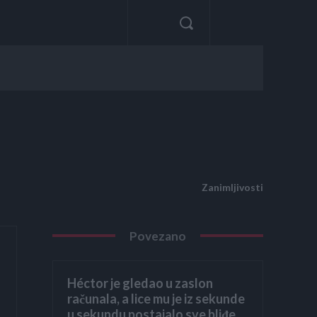
Zanimljivosti
Povezano
Héctor je gledao u zaslon
računala, a lice mu je iz sekunde
u sekundu postajalo sve bliđe