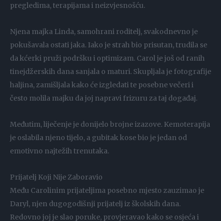
pregledima, terapijama i neizvjesnošću.
Njena majka Linda, samohrani roditelj, svakodnevno je
pokušavala ostati jaka. Iako je strah bio prisutan, trudila se
da kćerki pruži podršku i optimizam. Carol je još od ranih
tinejdžerskih dana sanjala o maturi. Skupljala je fotografije
haljina, zamišljala kako će izgledati te posebne večeri i
često molila majku da joj napravi frizuru za taj događaj.
Međutim, liječenje je donijelo brojne izazove. Kemoterapija
je oslabila njeno tijelo, a gubitak kose bio je jedan od
emotivno najtežih trenutaka.
Prijatelj Koji Nije Zaboravio
Među Carolinim prijateljima posebno mjesto zauzimao je
Daryl, njen dugogodišnji prijatelj iz školskih dana.
Redovno joj je slao poruke, provjeravao kako se osjeća i