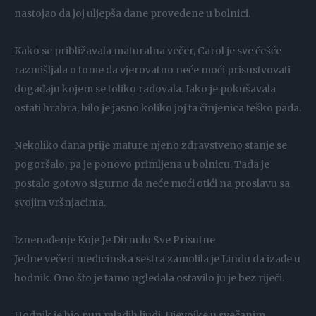
nastojao da joj uljepša dane provedene u bolnici.
Kako se približavala maturalna večer, Carol je sve češće
razmišljala o tome da vjerovatno neće moći prisustvovati
događaju kojem se toliko radovala. Iako je pokušavala
ostati hrabra, bilo je jasno koliko joj ta činjenica teško pada.
Nekoliko dana prije mature njeno zdravstveno stanje se
pogoršalo, pa je ponovo primljena u bolnicu. Tada je
postalo gotovo sigurno da neće moći otići na proslavu sa
svojim vršnjacima.
Iznenađenje Koje Je Dirnulo Sve Prisutne
Jedne večeri medicinska sestra zamolila je Lindu da izađe u
hodnik. Ono što je tamo ugledala ostavilo ju je bez riječi.
Hodnik je bio pun mladih ljudi. Djevojke u svečanim