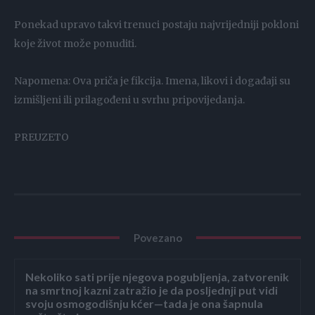
Ponekad upravo takvi trenuci postaju najvrijedniji pokloni
koje život može ponuditi.
Napomena: Ova priča je fikcija. Imena, likovi i događaji su
izmišljeni ili prilagođeni u svrhu pripovijedanja.
PREUZETO
Povezano
Nekoliko sati prije njegova pogubljenja, zatvorenik
na smrtnoj kazni zatražio je da posljednji put vidi
svoju osmogodišnju kćer—tada je ona šapnula