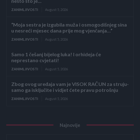
nešto što je...
ZANIMLJIVOSTI
August 5, 2026
“Moja sestra je izgubila muža i osmogodišnjeg sina
u nesreći mjesec dana prije mog vjenčanja…”
ZANIMLJIVOSTI
August 5, 2026
Samo 1 češanj bijelog luka! I orhideja će
neprestano cvjetati!
ZANIMLJIVOSTI
August 5, 2026
Zbog ovog uređaja vam je VISOK RAČUN za struju-
samo ga isključite i vidjet ćete pravu potrošnju
ZANIMLJIVOSTI
August 5, 2026
Najnovije