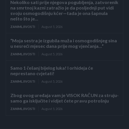
Nekoliko sati prije njegova pogubljenja, zatvorenik
na smrtnoj kazni zatražio je da posljednji put vidi
svoju osmogodišnju kćer—tada je ona šapnula
nešto što je...
ZANIMLJIVOSTI
August 5, 2026
“Moja sestra je izgubila muža i osmogodišnjeg sina
u nesreći mjesec dana prije mog vjenčanja…”
ZANIMLJIVOSTI
August 5, 2026
Samo 1 češanj bijelog luka! I orhideja će
neprestano cvjetati!
ZANIMLJIVOSTI
August 5, 2026
Zbog ovog uređaja vam je VISOK RAČUN za struju-
samo ga isključite i vidjet ćete pravu potrošnju
ZANIMLJIVOSTI
August 5, 2026