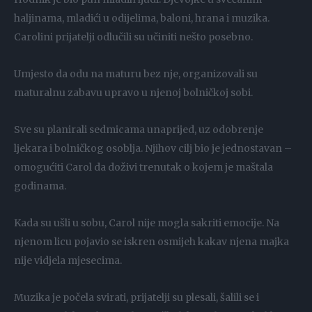
haljinama, mladići u odijelima, baloni, hrana i muzika.
Carolini prijatelji odlučili su učiniti nešto posebno.
Umjesto da odu na maturu bez nje, organizovali su
maturalnu zabavu upravo u njenoj bolničkoj sobi.
Sve su planirali sedmicama unaprijed, uz odobrenje
ljekara i bolničkog osoblja. Njihov cilj bio je jednostavan –
omogućiti Carol da doživi trenutak o kojem je maštala
godinama.
Kada su ušli u sobu, Carol nije mogla sakriti emocije. Na
njenom licu pojavio se iskren osmijeh kakav njena majka
nije vidjela mjesecima.
Muzika je počela svirati, prijatelji su plesali, šalili se i