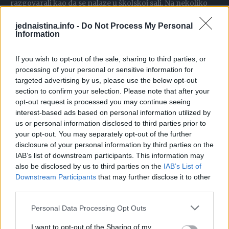
razgovarali kao da se nalaze u školskoj sali. Na nekoliko
sati bolnička soba prestala je biti mjesto liječenja i postala
jednaistina.info -
Do Not Process My Personal
prostor ispunjen radošću.
Information
Pismo Koje Je Promijenilo Sve
If you wish to opt-out of the sale, sharing to third parties, or
processing of your personal or sensitive information for
Dok je slavlje trajalo, Daryl je zamolio Lindu za kratak
targeted advertising by us, please use the below opt-out
razgovor. U ruci je držao debelu bijelu kovertu.
section to confirm your selection. Please note that after your
opt-out request is processed you may continue seeing
Objasnio joj je da mu je Carol nekoliko dana ranije predala
interest-based ads based on personal information utilized by
us or personal information disclosed to third parties prior to
pisma sa zamolbom da ih uruči baš te večeri.
your opt-out. You may separately opt-out of the further
disclosure of your personal information by third parties on the
Među njima se nalazilo i pismo namijenjeno njenoj majci.
IAB’s list of downstream participants. This information may
also be disclosed by us to third parties on the
IAB’s List of
Downstream Participants
that may further disclose it to other
Dok je čitala redove koje je napisala njena kćerka, Linda je
third parties.
saznala da je Carol već neko vrijeme znala više o svom
zdravstvenom stanju nego što je željela priznati porodici.
Personal Data Processing Opt Outs
Željela je zaštititi majku od dodatne boli i omogućiti joj da
I want to opt-out of the Sharing of my