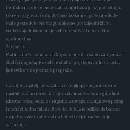
Podrška porodice može dati snagu kada je najpotrebnija.
Iskren razgovor često donosi olakšanje i povezuje ljude.
Male geste dobrote mogu nekome promijeniti život.
Nada i zajedništvo imaju veliku moć čak i u najtežim
okolnostima.
Zaključak
Maturalna večer u bolničkoj sobi nije bila samo zamjena za
školski događaj. Postala je simbol prijateljstva, hrabrosti i
ljubavi koja ne poznaje prepreke.
Carolini prijatelji pokazali su da najljepše uspomene ne
nastaju nužno na velikim proslavama, već tamo gdje ljudi
iskreno brinu jedni o drugima. Zahvaljujući njihovoj pažnji
i podršci, jedna mlada djevojka dobila je priliku da barem
na jednu večer zaboravi na bolest i osjeti radost koju
zaslužuje.