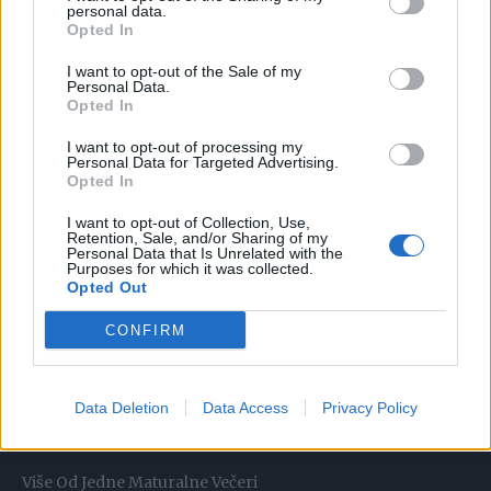
personal data.
još neko vrijeme zadrži nadu.
Opted In
Ta spoznaja bila je izuzetno emotivna za obje.
I want to opt-out of the Sale of my
Personal Data.
Opted In
Snaga Iskrenosti
I want to opt-out of processing my
Kada su razgovarale, Carol je priznala da nije željela da
Personal Data for Targeted Advertising.
Opted In
njihovi posljednji lijepi trenuci budu ispunjeni tugom i
strahom. Željela je da se smiju, razgovaraju i uživaju u
I want to opt-out of Collection, Use,
Retention, Sale, and/or Sharing of my
svakom zajedničkom trenutku.
Personal Data that Is Unrelated with the
Purposes for which it was collected.
Opted Out
Linda joj je tada obećala da više neće skrivati osjećaje jedna
CONFIRM
od druge i da će se sa svim izazovima suočavati zajedno.
Bio je to trenutak iskrenosti koji je dodatno učvrstio
Data Deletion
Data Access
Privacy Policy
njihovu vezu.
Više Od Jedne Maturalne Večeri