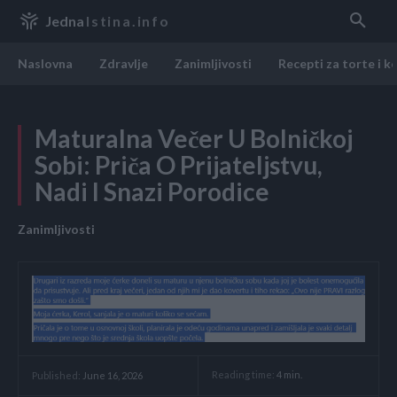
Jedna
Istina.info
Naslovna
Zdravlje
Zanimljivosti
Recepti za torte i k
Maturalna Večer U Bolničkoj
Sobi: Priča O Prijateljstvu,
Nadi I Snazi Porodice
Zanimljivosti
Reading time:
4
min.
Published:
June 16, 2026