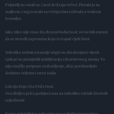
Prijatelji su ostali uz Carol do kraja večeri. Plesala je sa
majkom, razgovarala sa vršnjacima i uživala u svakom
trenutku.
Iako niko nije znao šta donosi budućnost, svi su bili svjesni
da su stvorili uspomenu koja će trajati cijeli život.
Nekoliko sedmica kasnije stigle su ohrabrujuće vijesti.
Ljekari su primijetili stabilizaciju zdravstvenog stanja. To
nije značilo potpuno ozdravljenje, ali je predstavljalo
dodatno vrijeme i novu nadu.
Lekcija Koju Ova Priča Nosi
Ova dirljiva priča podsjeća nas na nekoliko važnih životnih
vrijednosti:
Pravo prijateljstvo pokazuje se u najtežim trenucima.