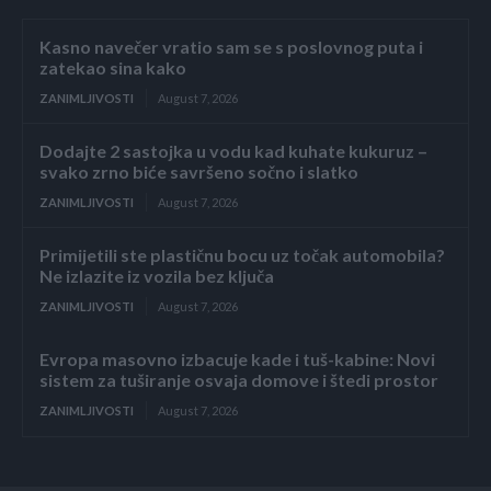
Kasno navečer vratio sam se s poslovnog puta i
zatekao sina kako
ZANIMLJIVOSTI
August 7, 2026
Dodajte 2 sastojka u vodu kad kuhate kukuruz –
svako zrno biće savršeno sočno i slatko
ZANIMLJIVOSTI
August 7, 2026
Primijetili ste plastičnu bocu uz točak automobila?
Ne izlazite iz vozila bez ključa
ZANIMLJIVOSTI
August 7, 2026
Evropa masovno izbacuje kade i tuš-kabine: Novi
sistem za tuširanje osvaja domove i štedi prostor
ZANIMLJIVOSTI
August 7, 2026