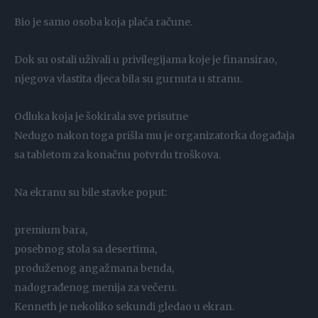
Bio je samo osoba koja plaća račune.
Dok su ostali uživali u privilegijama koje je finansirao,
njegova vlastita djeca bila su gurnuta u stranu.
Odluka koja je šokirala sve prisutne
Nedugo nakon toga prišla mu je organizatorka događaja
sa tabletom za konačnu potvrdu troškova.
Na ekranu su bile stavke poput:
premium bara,
posebnog stola sa desertima,
produženog angažmana benda,
nadograđenog menija za večeru.
Kenneth je nekoliko sekundi gledao u ekran.