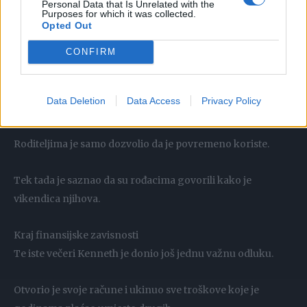
Personal Data that Is Unrelated with the
Purposes for which it was collected.
Opted Out
Razlog je bio jednostavan.
CONFIRM
Kuća nije pripadala njegovim roditeljima.
Data Deletion
Data Access
Privacy Policy
On ju je kupio vlastitim novcem nekoliko godina ranije.
Roditeljima je samo dozvolio da je povremeno koriste.
Tek tada je saznao da su rođacima govorili kako je
vikendica njihova.
Kraj finansijske zavisnosti
Te iste večeri Kenneth je donio još jednu važnu odluku.
Otvorio je svoje račune i ukinuo sve troškove koje je