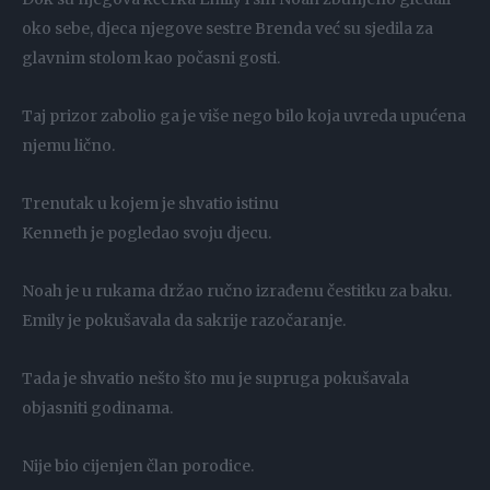
oko sebe, djeca njegove sestre Brenda već su sjedila za
glavnim stolom kao počasni gosti.
Taj prizor zabolio ga je više nego bilo koja uvreda upućena
njemu lično.
Trenutak u kojem je shvatio istinu
Kenneth je pogledao svoju djecu.
Noah je u rukama držao ručno izrađenu čestitku za baku.
Emily je pokušavala da sakrije razočaranje.
Tada je shvatio nešto što mu je supruga pokušavala
objasniti godinama.
Nije bio cijenjen član porodice.