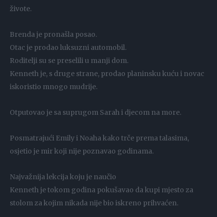
živote.
Brenda je pronašla posao.
Otac je prodao luksuzni automobil.
Roditelji su se preselili u manji dom.
Kenneth je, s druge strane, prodao planinsku kuću i novac
iskoristio mnogo mudrije.
Otputovao je sa suprugom Sarah i djecom na more.
Posmatrajući Emily i Noaha kako trče prema talasima,
osjetio je mir koji nije poznavao godinama.
Najvažnija lekcija koju je naučio
Kenneth je tokom godina pokušavao da kupi mjesto za
stolom za kojim nikada nije bio iskreno prihvaćen.