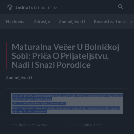
Jedna
Istina.info
Naslovna
Zdravlje
Zanimljivosti
Recepti za torte i k
Maturalna Večer U Bolničkoj
Sobi: Priča O Prijateljstvu,
Nadi I Snazi Porodice
Zanimljivosti
Reading time:
6
min.
Published:
June 16, 2026