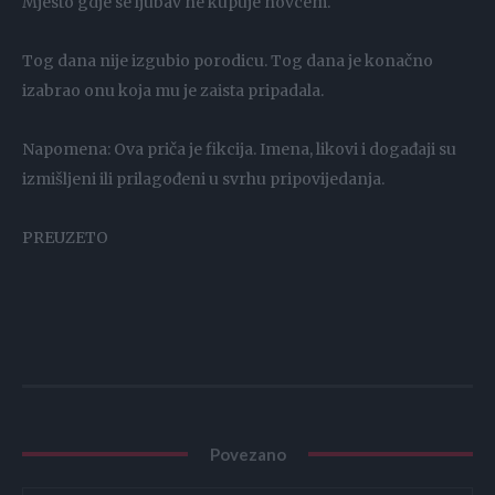
Mjesto gdje se ljubav ne kupuje novcem.
Tog dana nije izgubio porodicu. Tog dana je konačno
izabrao onu koja mu je zaista pripadala.
Napomena: Ova priča je fikcija. Imena, likovi i događaji su
izmišljeni ili prilagođeni u svrhu pripovijedanja.
PREUZETO
Povezano