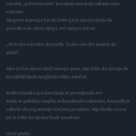
raznim „privremenim“ pozajmicama koje nikada nisu
vraćene.
Njegova supruga Sarah često ga je upozoravala da
porodica ne cijeni njega, već njegov novac.
„Ne traže oni tebe, Kenneth. Traže ono što možeš da
platiš.“
Iako je čuo njene riječi mnogo puta, nije želio da vjeruje da
bi najbliži ljudi mogli biti toliko sebični.
Rođendanska proslava koja je promijenila sve
Kada se približio majčin sedamdeseti rođendan, Kenneth je
odlučio da organizuje svečanu proslavu. Nije štedio novac
jer je želio da taj dan bude poseban.
On je platio: