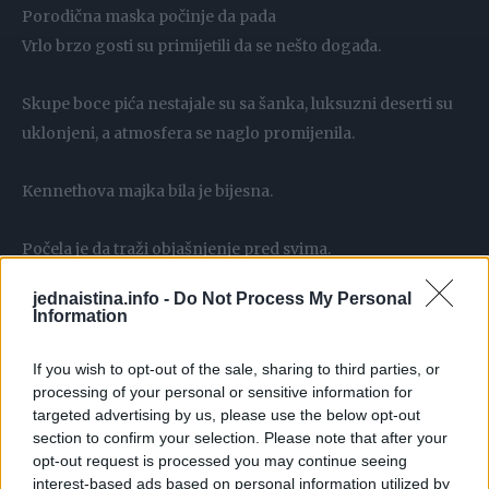
Porodična maska počinje da pada
Vrlo brzo gosti su primijetili da se nešto događa.
Skupe boce pića nestajale su sa šanka, luksuzni deserti su
uklonjeni, a atmosfera se naglo promijenila.
Kennethova majka bila je bijesna.
Počela je da traži objašnjenje pred svima.
jednaistina.info -
Do Not Process My Personal
Kada joj je rekao da više neće finansirati luksuz za ljude
Information
koji ponižavaju njegovu djecu, nastao je muk.
If you wish to opt-out of the sale, sharing to third parties, or
processing of your personal or sensitive information for
Njegov otac ga je optužio da ih sramoti.
targeted advertising by us, please use the below opt-out
section to confirm your selection. Please note that after your
Ali Kenneth je prvi put odlučio da se ne povuče.
opt-out request is processed you may continue seeing
interest-based ads based on personal information utilized by