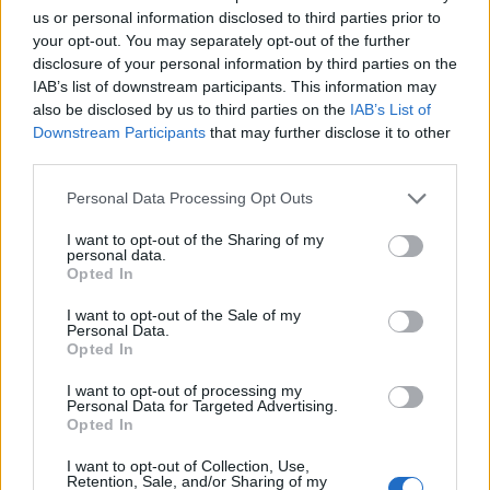
us or personal information disclosed to third parties prior to
Objasnio je da je godinama pomagao svima bez ikakvih
your opt-out. You may separately opt-out of the further
uslova, a zauzvrat je dobio poruku da njegova porodica
disclosure of your personal information by third parties on the
nema isto mjesto za stolom kao ostali.
IAB’s list of downstream participants. This information may
also be disclosed by us to third parties on the
IAB’s List of
Downstream Participants
that may further disclose it to other
Majka je zaplakala, a sestra Brenda ga je optužila da
third parties.
uništava rođendan.
Personal Data Processing Opt Outs
No Kenneth više nije bio spreman da ćuti.
I want to opt-out of the Sharing of my
personal data.
Opted In
Poruka koja je otkrila mnogo veću prevaru
Nakon što je sa suprugom i djecom napustio slavlje,
I want to opt-out of the Sale of my
Personal Data.
Kenneth je dobio poruku od sestre.
Opted In
I want to opt-out of processing my
U poruci je pomenula planinsku kuću za koju je tvrdila da
Personal Data for Targeted Advertising.
Opted In
pripada njihovoj majci.
I want to opt-out of Collection, Use,
Retention, Sale, and/or Sharing of my
To ga je šokiralo.