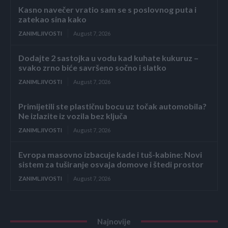
Kasno navečer vratio sam se s poslovnog puta i
zatekao sina kako
ZANIMLJIVOSTI
August 7, 2026
Dodajte 2 sastojka u vodu kad kuhate kukuruz –
svako zrno biće savršeno sočno i slatko
ZANIMLJIVOSTI
August 7, 2026
Primijetili ste plastičnu bocu uz točak automobila?
Ne izlazite iz vozila bez ključa
ZANIMLJIVOSTI
August 7, 2026
Evropa masovno izbacuje kade i tuš-kabine: Novi
sistem za tuširanje osvaja domove i štedi prostor
ZANIMLJIVOSTI
August 7, 2026
Najnovije