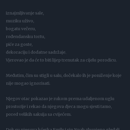
iznajmljivanje sale,
muziku uživo,
bogatu večeru,
rođendansku tortu,
piće za goste,
dekoraciju i dodatne sadržaje.
Vjerovao je da će to biti lijep trenutak za cijelu porodicu.
Međutim, čim su stigli u salu, dočekalo ih je poniženje koje
nije mogao ignorisati.
Njegov otac pokazao je rukom prema udaljenom uglu
prostorije i rekao da njegova djeca mogu sjesti tamo,
pored velikih saksija sa cvijećem.
Dok su njegova kćerka Emily i sin Noah zbunjeno gledali