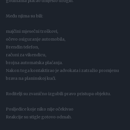
godinama plaćao umjesto drugih.
Među njima su bili:
majčini mjesečni troškovi,
očevo osiguranje automobila,
Brendin telefon,
računi za vikendicu,
brojna automatska plaćanja.
Nakon toga kontaktirao je advokata i zatražio promjenu
brava na planinskoj kući.
Roditelji su zvanično izgubili pravo pristupa objektu.
Posljedice koje niko nije očekivao
Reakcije su stigle gotovo odmah.