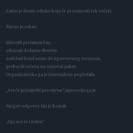
Zatim je donio odluku koja će promijeniti tok večeri.
Mirno je rekao:
ukloniti premium bar,
otkazati dodatne deserte,
zadržati bend samo do ugovorenog vremena,
prebaciti večeru na osnovni paket.
Organizatorka ga je iznenađeno pogledala.
„Svi će primijetiti promjene“, upozorila ga je.
Njegov odgovor bio je kratak:
„Upravo to i želim.“