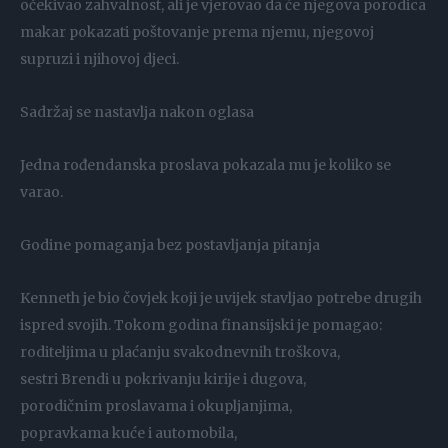
očekivao zahvalnost, ali je vjerovao da će njegova porodica
makar pokazati poštovanje prema njemu, njegovoj
supruzi i njihovoj djeci.
Sadržaj se nastavlja nakon oglasa
Jedna rođendanska proslava pokazala mu je koliko se
varao.
Godine pomaganja bez postavljanja pitanja
Kenneth je bio čovjek koji je uvijek stavljao potrebe drugih
ispred svojih. Tokom godina finansijski je pomagao:
roditeljima u plaćanju svakodnevnih troškova,
sestri Brendi u pokrivanju kirije i dugova,
porodičnim proslavama i okupljanjima,
popravkama kuće i automobila,