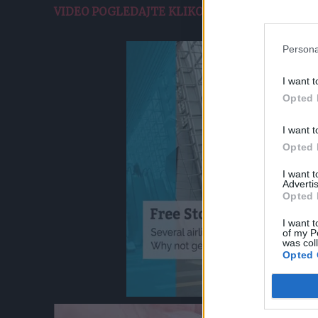
VIDEO POGLEDAJTE KLIKOM OVDE.
Persona
I want t
Opted 
I want t
Opted 
I want 
Advertis
Opted 
I want t
of my P
was col
Opted 