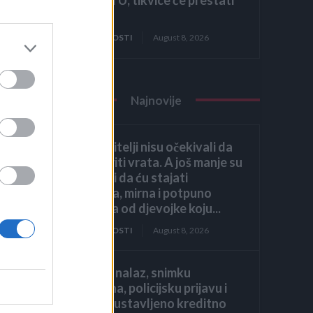
rasti!
ZANIMLJIVOSTI
August 8, 2026
Najnovije
Moji roditelji nisu očekivali da
ću otvoriti vrata. A još manje su
očekivali da ću stajati
uspravna, mirna i potpuno
drugačija od djevojke koju...
ZANIMLJIVOSTI
August 8, 2026
liječnički nalaz, snimku
restorana, policijsku prijavu i
jedno zaustavljeno kreditno