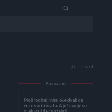
Zanimljivosti
Povezano
Moji roditelji nisu očekivali da
ću otvoriti vrata. A još manje su
očekivali da ću stajati