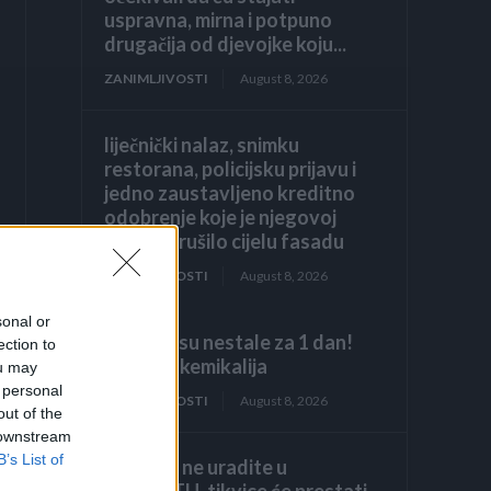
uspravna, mirna i potpuno
drugačija od djevojke koju...
ZANIMLJIVOSTI
August 8, 2026
liječnički nalaz, snimku
restorana, policijsku prijavu i
jedno zaustavljeno kreditno
odobrenje koje je njegovoj
obitelji srušilo cijelu fasadu
ZANIMLJIVOSTI
August 8, 2026
sonal or
Stjenice su nestale za 1 dan!
ection to
Bolje od kemikalija
ou may
 personal
ZANIMLJIVOSTI
August 8, 2026
out of the
 downstream
B’s List of
Ako ovo ne uradite u
AUGUSTU, tikvice će prestati