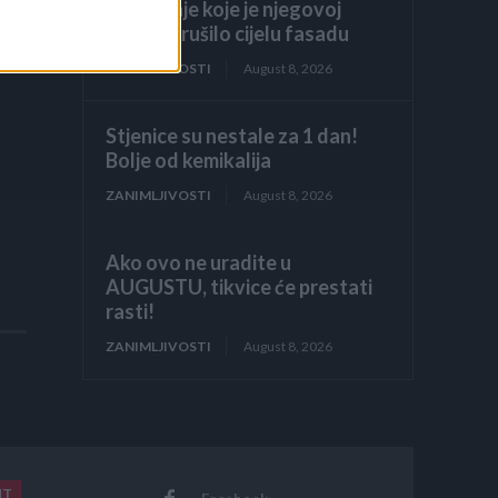
odobrenje koje je njegovoj
obitelji srušilo cijelu fasadu
ZANIMLJIVOSTI
August 8, 2026
Stjenice su nestale za 1 dan!
Bolje od kemikalija
ZANIMLJIVOSTI
August 8, 2026
Ako ovo ne uradite u
AUGUSTU, tikvice će prestati
rasti!
ZANIMLJIVOSTI
August 8, 2026
NT