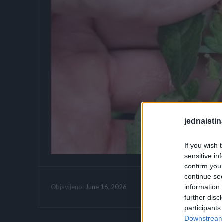
jednaistin
If you wish 
sensitive in
confirm you
continue se
Vrijeme citanja:
information 
June 16, 2026
Objavljeno:
further disc
participants
Downstream 