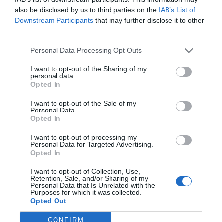
predrasudama da mi uskrate ovaj trenutak lepote, svesna
also be disclosed by us to third parties on the
IAB’s List of
da ako sada ne skupim hrabrost da zablistam, verovatno
Downstream Participants
that may further disclose it to other
nikada više neću dobiti novu priliku za to. Svečani prijem
third parties.
se održavao na jednom prelepom, bajkovitom imanju u
Personal Data Processing Opt Outs
blizini Sevilje, gde su hiljade lampiona, zvici romantične
muzike i opšti smeh stvarali atmosferu čiste radosti u kojoj
I want to opt-out of the Sharing of my
personal data.
je mlada Kristina izgledala apsolutno savršeno.
Opted In
I want to opt-out of the Sale of my
Uprkos predivnom ambijentu, unutrašnji mir me je ubrzo
Personal Data.
Opted In
napustio kada je počela večera, jer sam počela intenzivno
da osećam poglede ostalih gostiju usmerene ka mom stolu,
I want to opt-out of processing my
Personal Data for Targeted Advertising.
što me je ponovo ispunilo sumnjom i nesigurnošću. Nisam
Opted In
mogla da razlučim da li su ti pogledi odraz divljenja ili me
I want to opt-out of Collection, Use,
prisutni potajno osuđuju zbog mog ekscentričnog izbora,
Retention, Sale, and/or Sharing of my
Personal Data that Is Unrelated with the
dok su mi u glavi neprestano odzvanjale ćerkine reči o
Purposes for which it was collected.
Opted Out
mojim godinama i neprikladnosti mog izgleda. Oborila
sam pogled ka svom tanjiru, pokušavajući da postanem
CONFIRM