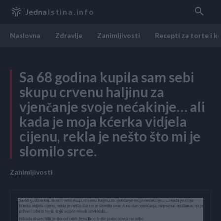
Jedna
Istina.info
Naslovna
Zdravlje
Zanimljivosti
Recepti za torte i k
Sa 68 godina kupila sam sebi
skupu crvenu haljinu za
vjenčanje svoje nećakinje… ali
kada je moja kćerka vidjela
cijenu, rekla je nešto što mi je
slomilo srce.
Zanimljivosti