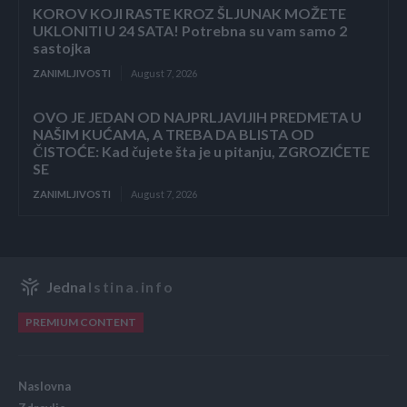
KOROV KOJI RASTE KROZ ŠLJUNAK MOŽETE
UKLONITI U 24 SATA! Potrebna su vam samo 2
sastojka
ZANIMLJIVOSTI
August 7, 2026
OVO JE JEDAN OD NAJPRLJAVIJIH PREDMETA U
NAŠIM KUĆAMA, A TREBA DA BLISTA OD
ČISTOĆE: Kad čujete šta je u pitanju, ZGROZIĆETE
SE
ZANIMLJIVOSTI
August 7, 2026
Jedna
Istina.info
PREMIUM CONTENT
Naslovna