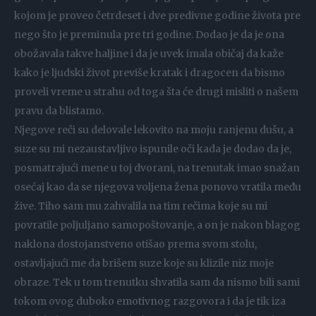
kojom je proveo četrdeset i dve predivne godine života pre
nego što je preminula pre tri godine. Dodao je da je ona
obožavala takve haljine i da je uvek imala običaj da kaže
kako je ljudski život previše kratak i dragocen da bismo
proveli vreme u strahu od toga šta će drugi misliti o našem
pravu da blistamo.
Njegove reči su delovale lekovito na moju ranjenu dušu, a
suze su mi nezaustavljivo ispunile oči kada je dodao da je,
posmatrajući mene u toj dvorani, na trenutak imao snažan
osećaj kao da se njegova voljena žena ponovo vratila među
žive. Tiho sam mu zahvalila na tim rečima koje su mi
povratile poljuljano samopoštovanje, a on je nakon blagog
naklona dostojanstveno otišao prema svom stolu,
ostavljajući me da brišem suze koje su klizile niz moje
obraze. Tek u tom trenutku shvatila sam da nismo bili sami
tokom ovog duboko emotivnog razgovora i da je tik iza