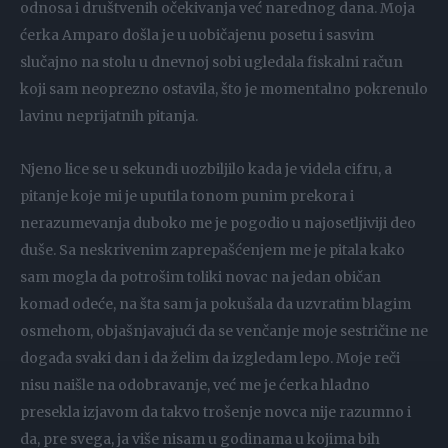
odnosa i društvenih očekivanja već narednog dana. Moja
ćerka Amparo došla je u uobičajenu posetu i sasvim
slučajno na stolu u dnevnoj sobi ugledala fiskalni račun
koji sam neoprezno ostavila, što je momentalno pokrenulo
lavinu neprijatnih pitanja.
Njeno lice se u sekundi uozbiljilo kada je videla cifru, a
pitanje koje mi je uputila tonom punim prekora i
nerazumevanja duboko me je pogodio u najosetljiviji deo
duše. Sa neskrivenim zaprepašćenjem me je pitala kako
sam mogla da potrošim toliki novac na jedan običan
komad odeće, na šta sam ja pokušala da uzvratim blagim
osmehom, objašnjavajući da se venčanje moje sestričine ne
događa svaki dan i da želim da izgledam lepo. Moje reči
nisu naišle na odobravanje, već me je ćerka hladno
presekla izjavom da takvo trošenje novca nije razumno i
da, pre svega, ja više nisam u godinama u kojima bih