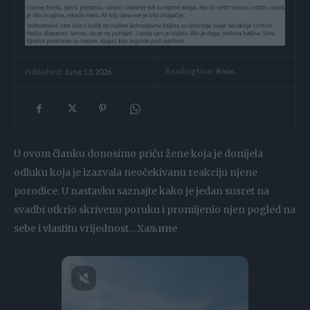
Reading time:
8
min.
Published:
June 13, 2026
U ovom članku donosimo priču žene koja je donijela
odluku koja je izazvala neočekivanu reakciju njene
porodice. U nastavku saznajte kako je jedan susret na
svadbi otkrio skrivenu poruku i promijenio njen pogled na
sebe i vlastitu vrijednost…Хаљине