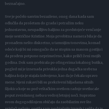
beznačajno.
Sve je počelo sasvim bezazleno, onog dana kada sam
odlučila da prošetam do grada i potražim neku
jednostavnu, neupadljivu haljinu za predstojeće venčanje
moje sestričine Kristine. Moja prvobitna namera bila je da
pronađem nešto diskretno, u tamnijim tonovima, komad
odeće koji bi mi omogućio da se stopim sa masom gostiju i
da prođem potpuno neprimećeno, kako priliči ženi mojih
godina. Dok sam prebirala po ofingerima lokalnog butika,
pogled mi je iznenada privukla jedna dugačka srebrna
haljina koja je stajala izdvojeno, kao da je čekala upravo
mene. Njeni rukavi bili su prekriveni hiljadama sitnih
šljokica koje su pod veštačkim svetlom radnje svetlucale
poput zvezdanog neba u vedroj letnjoj noći. Suprotno
svom dugogodišnjem običaju da zaobilazim sve što
privlači pažnju, osetila sam neobjašnjiv impuls i rešila da je