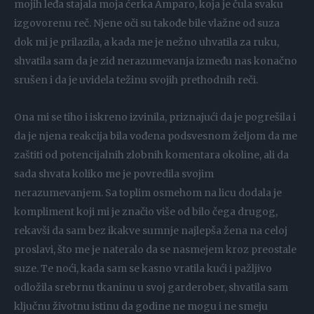
mojih leđa stajala moja ćerka Amparo, koja je čula svaku
izgovorenu reč. Njene oči su takođe bile vlažne od suza
dok mi je prilazila, a kada me je nežno uhvatila za ruku,
shvatila sam da je zid nerazumevanja između nas konačno
srušen i da je uvidela težinu svojih prethodnih reči.
Ona mi se tiho i iskreno izvinila, priznajući da je pogrešila i
da je njena reakcija bila vođena podsvesnom željom da me
zaštiti od potencijalnih zlobnih komentara okoline, ali da
sada shvata koliko me je povredila svojim
nerazumevanjem. Sa toplim osmehom na licu dodala je
kompliment koji mi je značio više od bilo čega drugog,
rekavši da sam bez ikakve sumnje najlepša žena na celoj
proslavi, što me je nateralo da se nasmejem kroz preostale
suze. Te noći, kada sam se kasno vratila kući i pažljivo
odložila srebrnu tkaninu u svoj garderober, shvatila sam
ključnu životnu istinu da godine ne mogu i ne smeju