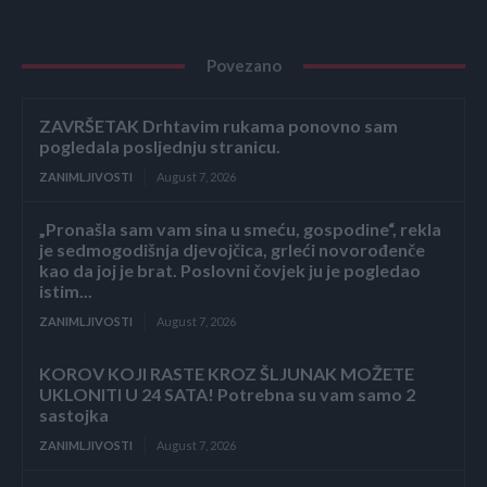
Povezano
ZAVRŠETAK Drhtavim rukama ponovno sam
pogledala posljednju stranicu.
ZANIMLJIVOSTI
August 7, 2026
„Pronašla sam vam sina u smeću, gospodine“, rekla
je sedmogodišnja djevojčica, grleći novorođenče
kao da joj je brat. Poslovni čovjek ju je pogledao
istim...
ZANIMLJIVOSTI
August 7, 2026
KOROV KOJI RASTE KROZ ŠLJUNAK MOŽETE
UKLONITI U 24 SATA! Potrebna su vam samo 2
sastojka
ZANIMLJIVOSTI
August 7, 2026