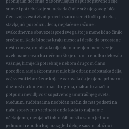
prohujalih decenija, zaboravljajući usput sopstvene želje,
snove i potrebe koje su nekada činile srž njegovog bića.
Ceo svoj svesni život provela sam u senci tuđih potreba,
stavljajući porodicu, decu, neplaćene račune i
svakodnevne obaveze ispred svega što je mene lično činilo
srećnom. Kada bi se na kraju meseca i desilo da preostane
nešto novca, on nikada nije bio namenjen meni, već je
uvek usmeravan ka nečemu što je u tom trenutku delovalo
važnije, hitnije ili potrebnije nekom drugom članu
porodice. Moja skromnost nije bila odraz nedostatka želja,
već svesni izbor žene koja je verovala da je njena primarna
dužnost da bude oslonac drugima, makar to značilo
potpunu nevidljivost sopstvenog unutrašnjeg sveta.
Međutim, sudbina ima neobičan način da nas podseti na
našu sopstvenu vrednost onda kada to najmanje
očekujemo, menjajući tok naših misli u samo jednom
jedinom trenutku koji naizgled deluje sasvim obično i