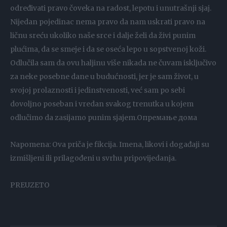
određivati pravo čoveka na radost, lepotu i unutrašnji sjaj.
Nijedan pojedinac nema pravo da nam uskrati pravo na
ličnu sreću ukoliko naše srce i dalje želi da živi punim
plućima, da se smeje i da se oseća lepo u sopstvenoj koži.
Odlučila sam da ovu haljinu više nikada ne čuvam isključivo
za neke posebne dane u budućnosti, jer je sam život, u
svojoj prolaznosti i jedinstvenosti, već sam po sebi
dovoljno poseban i vredan svakog trenutka u kojem
odlučimo da zasijamo punim sjajem.Опремање дома
Napomena: Ova priča je fikcija. Imena, likovi i događaji su
izmišljeni ili prilagođeni u svrhu pripovijedanja.
PREUZETO