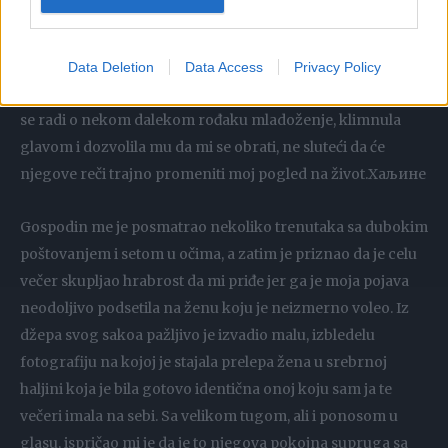
nevidljiva za okolinu, kada se pored mene iznenada
zaustavio jedan otmeni gospodin od svojih sedamdesetak
godina, sedokos, visok i izuzetno smirenog izraza lica.
Data Deletion
Data Access
Privacy Policy
Tiho me je zamolio za trenutak pažnje, a ja sam, misleći da
se radi o nekom dalekom rođaku mladoženje, klimnula
glavom i dozvolila mu da mi se obrati, ne sluteći da će
njegove reči trajno promeniti moj pogled na život.Хаљине
Gospodin me je posmatrao nekoliko trenutaka sa dubokim
poštovanjem i setom u očima, a zatim je priznao da je celu
večer skupljao hrabrost da mi priđe jer ga je moja pojava
neodoljivo podsetila na ženu koju je neizmerno voleo. Iz
džepa svog sakoa pažljivo je izvadio malu, izbledelu
fotografiju na kojoj je stajala prelepa žena u srebrnoj
haljini koja je bila gotovo identična onoj koju sam ja te
večeri imala na sebi. Sa velikom tugom, ali i ponosom u
glasu, ispričao mi je da je to njegova pokojna supruga sa