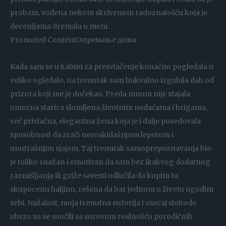
probam, vođena nekom skrivenom radoznalošću koja je
decenijama dremala u meni.
Promoted ContentОпремање дома
Kada sam se u kabini za presvlačenje konačno pogledala u
veliko ogledalo, na trenutak sam bukvalno izgubila dah od
prizora koji me je dočekao. Preda mnom nije stajala
umorna starica slomljena životnim nedaćama i brigama,
već privlačna, elegantna žena koja je i dalje posedovala
sposobnost da zrači nesvakidašnjom lepotom i
unutrašnjim sjajem. Taj trenutak samoprepoznavanja bio
je toliko snažan i emotivan da sam bez ikakvog dodatnog
razmišljanja ili griže savesti odlučila da kupim tu
skupocenu haljinu, rešena da bar jednom u životu ugodim
sebi. Nažalost, moja trenutna euforija i osećaj slobode
ubrzo su se suočili sa surovom realnošću porodičnih