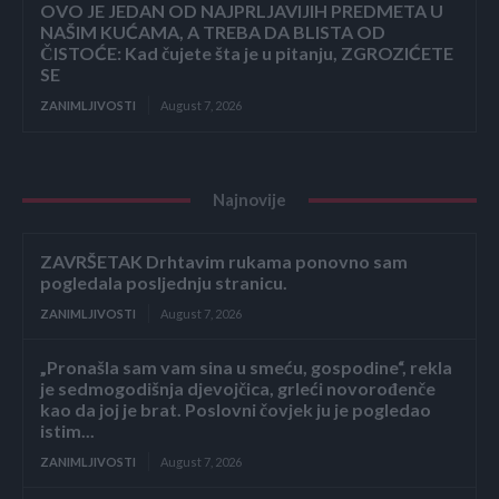
OVO JE JEDAN OD NAJPRLJAVIJIH PREDMETA U
NAŠIM KUĆAMA, A TREBA DA BLISTA OD
ČISTOĆE: Kad čujete šta je u pitanju, ZGROZIĆETE
SE
ZANIMLJIVOSTI
August 7, 2026
Najnovije
ZAVRŠETAK Drhtavim rukama ponovno sam
pogledala posljednju stranicu.
ZANIMLJIVOSTI
August 7, 2026
„Pronašla sam vam sina u smeću, gospodine“, rekla
je sedmogodišnja djevojčica, grleći novorođenče
kao da joj je brat. Poslovni čovjek ju je pogledao
istim...
ZANIMLJIVOSTI
August 7, 2026