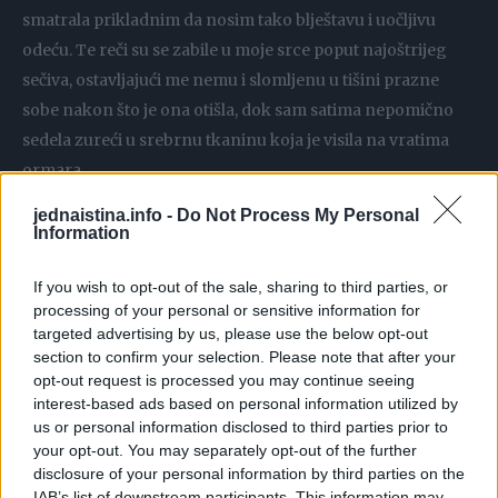
smatrala prikladnim da nosim tako blještavu i uočljivu
odeću. Te reči su se zabile u moje srce poput najoštrijeg
sečiva, ostavljajući me nemu i slomljenu u tišini prazne
sobe nakon što je ona otišla, dok sam satima nepomično
sedela zureći u srebrnu tkaninu koja je visila na vratima
ormara.
Danima nakon tog razgovora mučila me je teška
jednaistina.info -
Do Not Process My Personal
unutrašnja dilema, te sam svake večeri bila na ivici odluke
Information
da odnesem haljinu nazad u butik i zatražim povraćaj
If you wish to opt-out of the sale, sharing to third parties, or
novca, stideći se sopstvene želje da budem primećena.
processing of your personal or sensitive information for
Ipak, kada je svanulo jutro venčanja, neki prkosni
targeted advertising by us, please use the below opt-out
unutrašnji glas, koji je predugo bio ućutkivan, probudio se
section to confirm your selection. Please note that after your
i naterao me da obučem srebrnu haljinu, podignem kosu u
opt-out request is processed you may continue seeing
interest-based ads based on personal information utilized by
elegantnu punđu i stavim stare minđuše koje su nekada
us or personal information disclosed to third parties prior to
pripadale mojoj pokojnoj majci. Posmatrajući svoj odraz,
your opt-out. You may separately opt-out of the further
donela sam čvrstu odluku da neću dozvoliti tuđim
disclosure of your personal information by third parties on the
IAB’s list of downstream participants. This information may