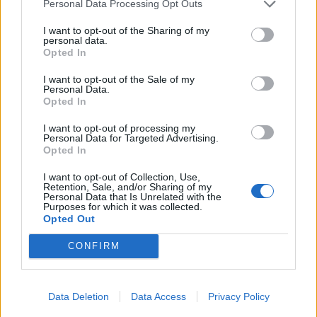
da je kuća kupljena preko fonda moje porodice godinama
Personal Data Processing Opt Outs
pre braka i da nemaju nikakvo pravo na nju. Kada je Itan
I want to opt-out of the Sharing of my
pokušao da se izvuče na kartu moje navodne emotivne
personal data.
Opted In
nestabilnosti nakon porođaja, Marijana se pojavila iza
mene i uručila mu sudska dokumenta kroz otvor na
I want to opt-out of the Sale of my
Personal Data.
vratima. Predao sam mu rešenje o hitnom razdvajanju,
Opted In
zamrzavanju imovine, tužbi za falsifikovanje i zahtev za
I want to opt-out of processing my
potpuno starateljstvo nad detetom, što je njega ostavilo
Personal Data for Targeted Advertising.
Opted In
bez reči, dok je Dajana počela glasno da histeriše.
Prekinula sam njenu viku čitanjem njenih sopstvenih
I want to opt-out of Collection, Use,
Retention, Sale, and/or Sharing of my
surovih poruka u kojima je priželjkivala moje stradanje na
Personal Data that Is Unrelated with the
Purposes for which it was collected.
porođaju, u momentu kada su se na prilazu pojavili
Opted Out
policijski inspektori i sudski izvršitelji.
CONFIRM
Skandal pred celim komšilukom označio je definitivan
slom ugledne porodice Merser, jer su inspektori odmah na
Data Deletion
Data Access
Privacy Policy
licu mesta započeli ispitivanje o finansijskim