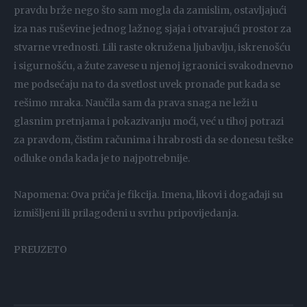
pravdu brže nego što sam mogla da zamislim, ostavljajući
iza nas ruševine jednog lažnog sjaja i otvarajući prostor za
stvarne vrednosti. Lili raste okružena ljubavlju, iskrenošću
i sigurnošću, a žute zavese u njenoj igraonici svakodnevno
me podsećaju na to da svetlost uvek pronađe put kada se
rešimo mraka. Naučila sam da prava snaga ne leži u
glasnim pretnjama i pokazivanju moći, već u tihoj potrazi
za pravdom, čistim računima i hrabrosti da se donesu teške
odluke onda kada je to najpotrebnije.
Napomena: Ova priča je fikcija. Imena, likovi i događaji su
izmišljeni ili prilagođeni u svrhu pripovijedanja.
PREUZETO