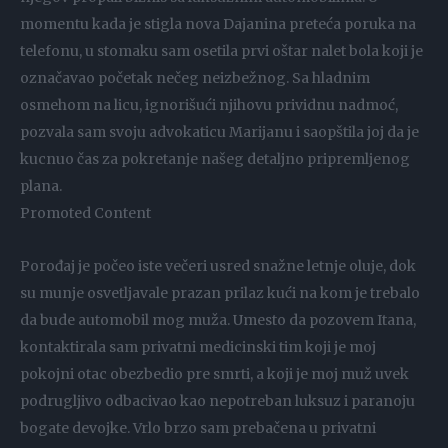
momentu kada je stigla nova Dajanina preteća poruka na
telefonu, u stomaku sam osetila prvi oštar nalet bola koji je
označavao početak nečeg neizbežnog. Sa hladnim
osmehom na licu, ignorišući njihovu prividnu nadmoć,
pozvala sam svoju advokaticu Marijanu i saopštila joj da je
kucnuo čas za pokretanje našeg detaljno pripremljenog
plana.
Promoted Content
Porođaj je počeo iste večeri usred snažne letnje oluje, dok
su munje osvetljavale prazan prilaz kući na kom je trebalo
da bude automobil mog muža. Umesto da pozovem Itana,
kontaktirala sam privatni medicinski tim koji je moj
pokojni otac obezbedio pre smrti, a koji je moj muž uvek
podrugljivo odbacivao kao nepotreban luksuz i paranoju
bogate devojke. Vrlo brzo sam prebačena u privatni