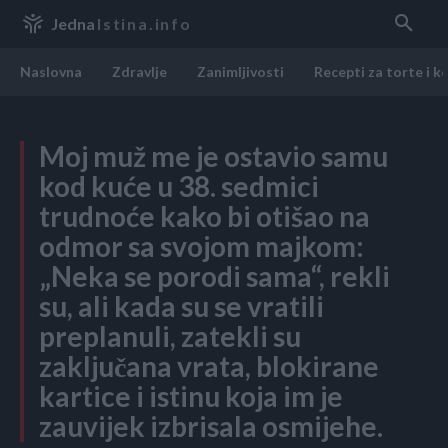
Jedna
Istina.info
Naslovna
Zdravlje
Zanimljivosti
Recepti za torte i k
Moj muž me je ostavio samu
kod kuće u 38. sedmici
trudnoće kako bi otišao na
odmor sa svojom majkom:
„Neka se porodi sama“, rekli
su, ali kada su se vratili
preplanuli, zatekli su
zaključana vrata, blokirane
kartice i istinu koja im je
zauvijek izbrisala osmijehe.