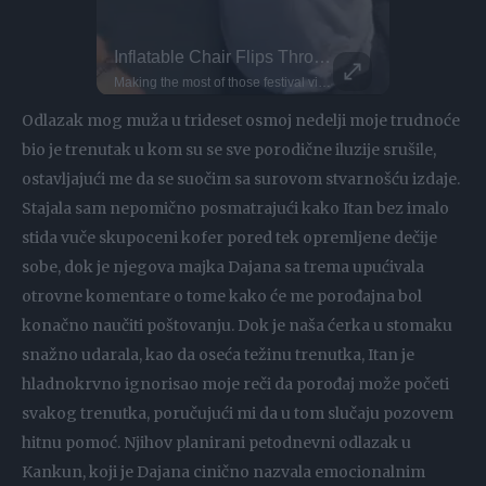
Audi Concept C - Exterior Design
Inflatable Chair Flips Through Festival
Parkour P
This Dog 
The Audi Concept C, which the public can experience at the IAA in Munich, is a first manifestation of this new design philosophy. The concept vehicle offers a glimpse into the design language of future products as well as a new interior experience and embodies universal design principles: a reduction to the essentials – without superfluous lines or elements – and a commitment to geometric clarity. A defining element is the so-called vertical frame, inspired by the iconic Auto Union Type C racing car. The vertical orientation of the vehicle's design focuses the viewer's gaze. This reduction to the essentials is also reflected in the interior. It frees the viewer from distractions and, with intelligent technologies, delivers the right information at the right time. The quattro all-wheel drive system revolutionized the automotive world. In motorsport, Audi triumphed with powerful engines, innovative materials, and aerodynamic design – a recipe for success that influenced automotive development far beyond the racetrack.
Making the most of those festival vibes! Parkour athlete Bradley never stops flipping... Literally! He bounces this inflatable chair all the way through the fields at BoomTown. Why run when you can do this?
DO NOT TRY Kayaker disappears into rushing wate
DO NOT TRY Huge 10m Sandpit drop... Enea achieved a Swiss record with this 1
Odlazak mog muža u trideset osmoj nedelji moje trudnoće
bio je trenutak u kom su se sve porodične iluzije srušile,
ostavljajući me da se suočim sa surovom stvarnošću izdaje.
Stajala sam nepomično posmatrajući kako Itan bez imalo
stida vuče skupoceni kofer pored tek opremljene dečije
sobe, dok je njegova majka Dajana sa trema upućivala
otrovne komentare o tome kako će me porođajna bol
konačno naučiti poštovanju. Dok je naša ćerka u stomaku
snažno udarala, kao da oseća težinu trenutka, Itan je
hladnokrvno ignorisao moje reči da porođaj može početi
svakog trenutka, poručujući mi da u tom slučaju pozovem
hitnu pomoć. Njihov planirani petodnevni odlazak u
Kankun, koji je Dajana cinično nazvala emocionalnim