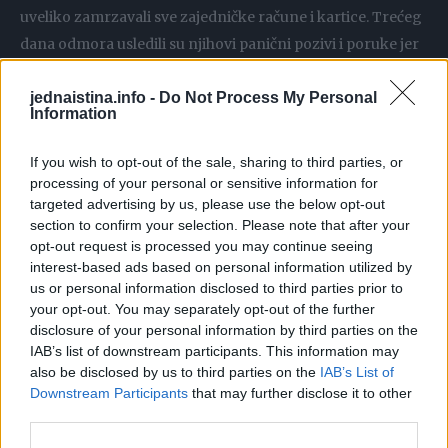
uveliko zamrzavali sve zajedničke račune i kartice. Trećeg
dana odmora usledili su njihovi panični pozivi i poruke jer
su im kartice u luksuznom hotelu bile odbijene, na šta sam
jednaistina.info -
Do Not Process My Personal
odgovorila samo jednom fotografijom usnule bebe i
Information
kratkom porukom. Itanovo besno i iznenađeno
reagovanje na činjenicu da je dobio ćerku prekinula sam
If you wish to opt-out of the sale, sharing to third parties, or
jednostavnim isključivanjem telefona, prepuštajući se
processing of your personal or sensitive information for
targeted advertising by us, please use the below opt-out
mirnom snu koji mi je bio uskraćen mesecima. Kada su se
section to confirm your selection. Please note that after your
dva dana kasnije besni i izgoreli od sunca vratili na naše
opt-out request is processed you may continue seeing
stepenice, zatekli su promenjene brave i kovertu sa
interest-based ads based on personal information utilized by
njegovim imenom zalepljenu na ulaznim vratima.
us or personal information disclosed to third parties prior to
your opt-out. You may separately opt-out of the further
Posmatrala sam ih sa prozora gornjeg sprata dok su
disclosure of your personal information by third parties on the
uzaludno pokušavali da ukucaju šifru na elektronskoj
IAB’s list of downstream participants. This information may
bravi, besno tresući kvaku i zahtevajući da ih pustim
also be disclosed by us to third parties on the
IAB’s List of
Downstream Participants
that may further disclose it to other
unutra. Otvorila sam vrata samo onoliko koliko je
third parties.
sigurnosni lanac dozvoljavao, jasno im stavivši do znanja