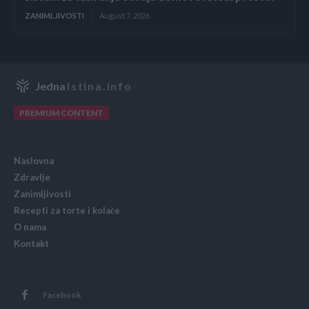
ZANIMLJIVOSTI
August 7, 2026
Jedna
Istina.info
PREMIUM CONTENT
Naslovna
Zdravlje
Zanimljivosti
Recepti za torte i kolače
O nama
Kontakt
Facebook