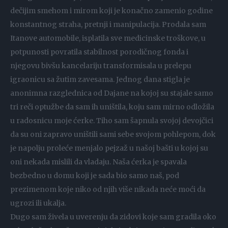
dečijim smehom i mirom koji je konačno zamenio godine
konstantnog straha, pretnji i manipulacija. Prodala sam
Itanove automobile, isplatila sve medicinske troškove, u
potpunosti povratila stabilnost porodičnog fonda i
njegovu bivšu kancelariju transformisala u prelepu
igraonicu sa žutim zavesama. Jednog dana stigla je
anonimna razglednica od Dajane na kojoj su stajale samo
tri reči optužbe da sam ih uništila, koju sam mirno odložila
u radosnicu moje ćerke. Tiho sam šapnula svojoj devojčici
da su oni zapravo uništili sami sebe svojom pohlepom, dok
je napolju proleće menjalo pejzaž u našoj bašti u kojoj su
oni nekada mislili da vladaju. Naša ćerka je spavala
bezbedno u domu koji je sada bio samo naš, pod
prezimenom koje niko od njih više nikada neće moći da
ugrozi ili ukalja.
Dugo sam živela u uverenju da zidovi koje sam gradila oko