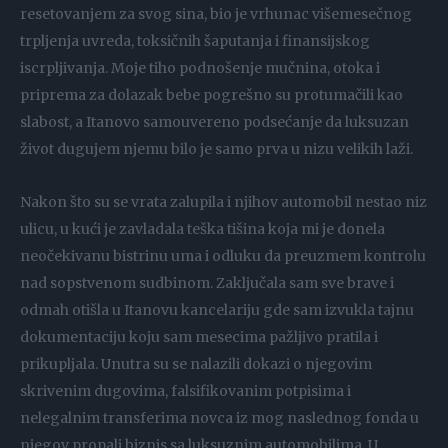
resetovanjem za svog sina, bio je vrhunac višemesečnog
trpljenja uvreda, toksičnih šaputanja i finansijskog
iscrpljivanja. Moje tiho podnošenje mučnina, otoka i
priprema za dolazak bebe pogrešno su protumačili kao
slabost, a Itanovo samouvereno podsećanje da luksuzan
život dugujem njemu bilo je samo prva u nizu velikih laži.
Nakon što su se vrata zalupila i njihov automobil nestao niz
ulicu, u kući je zavladala teška tišina koja mi je donela
neočekivanu bistrinu uma i odluku da preuzmem kontrolu
nad sopstvenom sudbinom. Zaključala sam sve brave i
odmah otišla u Itanovu kancelariju gde sam izvukla tajnu
dokumentaciju koju sam mesecima pažljivo pratila i
prikupljala. Unutra su se nalazili dokazi o njegovim
skrivenim dugovima, falsifikovanim potpisima i
nelegalnim transferima novca iz mog naslednog fonda u
njegov propali biznis sa luksuznim automobilima. U