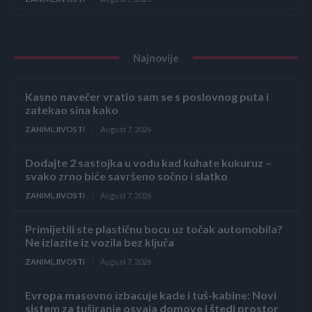
Najnovije
Kasno navečer vratio sam se s poslovnog puta i
zatekao sina kako
ZANIMLJIVOSTI
August 7, 2026
Dodajte 2 sastojka u vodu kad kuhate kukuruz –
svako zrno biće savršeno sočno i slatko
ZANIMLJIVOSTI
August 7, 2026
Primijetili ste plastičnu bocu uz točak automobila?
Ne izlazite iz vozila bez ključa
ZANIMLJIVOSTI
August 7, 2026
Evropa masovno izbacuje kade i tuš-kabine: Novi
sistem za tuširanje osvaja domove i štedi prostor