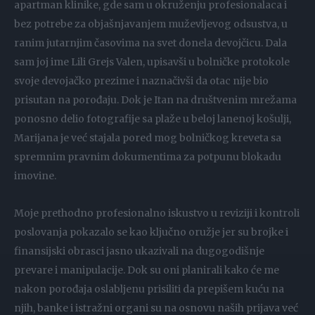
apartman klinike, gde sam u okruženju profesionalaca i
bez potrebe za objašnjavanjem muževljevog odsustva, u
ranim jutarnjim časovima na svet donela devojčicu. Dala
sam joj ime Lili Grejs Valen, upisavši u bolničke protokole
svoje devojačko prezime i naznačivši da otac nije bio
prisutan na porođaju. Dok je Itan na društvenim mrežama
ponosno delio fotografije sa plaže u beloj lanenoj košulji,
Marijana je već stajala pored mog bolničkog kreveta sa
spremnim pravnim dokumentima za potpunu blokadu
imovine.
Moje prethodno profesionalno iskustvo u reviziji i kontroli
poslovanja pokazalo se kao ključno oružje jer su brojke i
finansijski obrasci jasno ukazivali na dugogodišnje
prevare i manipulacije. Dok su oni planirali kako će me
nakon porođaja oslabljenu prisiliti da prepišem kuću na
njih, banke i istražni organi su na osnovu naših prijava već