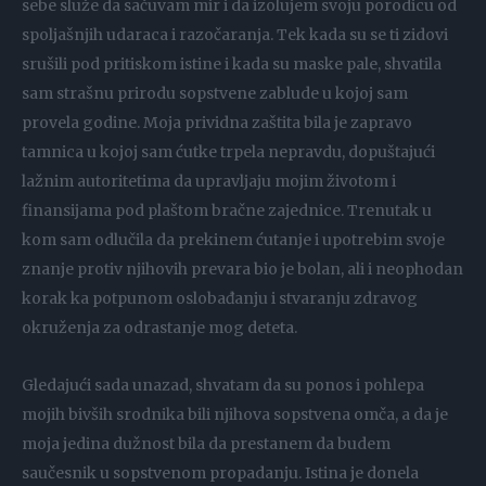
sebe služe da sačuvam mir i da izolujem svoju porodicu od
spoljašnjih udaraca i razočaranja. Tek kada su se ti zidovi
srušili pod pritiskom istine i kada su maske pale, shvatila
sam strašnu prirodu sopstvene zablude u kojoj sam
provela godine. Moja prividna zaštita bila je zapravo
tamnica u kojoj sam ćutke trpela nepravdu, dopuštajući
lažnim autoritetima da upravljaju mojim životom i
finansijama pod plaštom bračne zajednice. Trenutak u
kom sam odlučila da prekinem ćutanje i upotrebim svoje
znanje protiv njihovih prevara bio je bolan, ali i neophodan
korak ka potpunom oslobađanju i stvaranju zdravog
okruženja za odrastanje mog deteta.
Gledajući sada unazad, shvatam da su ponos i pohlepa
mojih bivših srodnika bili njihova sopstvena omča, a da je
moja jedina dužnost bila da prestanem da budem
saučesnik u sopstvenom propadanju. Istina je donela