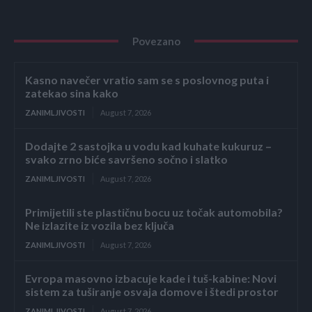
Povezano
Kasno navečer vratio sam se s poslovnog puta i
zatekao sina kako
ZANIMLJIVOSTI
August 7, 2026
Dodajte 2 sastojka u vodu kad kuhate kukuruz –
svako zrno biće savršeno sočno i slatko
ZANIMLJIVOSTI
August 7, 2026
Primijetili ste plastičnu bocu uz točak automobila?
Ne izlazite iz vozila bez ključa
ZANIMLJIVOSTI
August 7, 2026
Evropa masovno izbacuje kade i tuš-kabine: Novi
sistem za tuširanje osvaja domove i štedi prostor
ZANIMLJIVOSTI
August 7, 2026