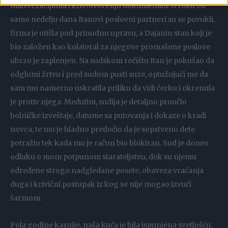
malverzacijama i krivotvorenju dokumenata. U roku od
samo nedelju dana Itanovi poslovni partneri su se povukli,
firma je otišla pod prinudnu upravu, a Dajanin stan koji je
bio založen kao kolateral za njegove promašene poslove
ubrzo je zaplenjen. Na sudskom ročištu Itan je pokušao da
odglumi žrtvu i pred sudom pusti suze, optužujući me da
sam mu namerno uskratila priliku da vidi ćerku i okrenula
je protiv njega. Međutim, sudija je detaljno proučio
bolničke izveštaje, datume sa putovanja i dokaze o krađi
novca, te mu je hladno predočio da je sopstveno dete
potražio tek kada mu je račun bio blokiran. Sud je doneo
odluku o mom potpunom starateljstvu, dok su njemu
određene strogo nadgledane posete, obaveza vraćanja
duga i krivični postupak iz kog se nije mogao izvući
šarmom.
Pola godine kasnije, naša kuća je bila ispunjena svetlošću,