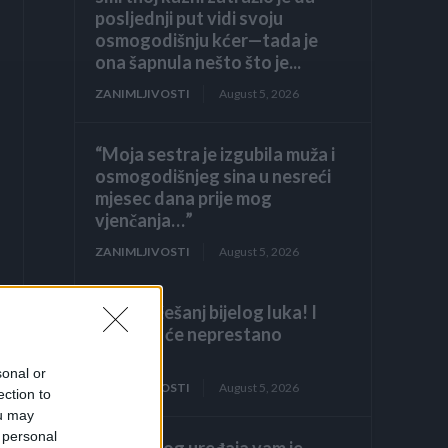
posljednji put vidi svoju
osmogodišnju kćer—tada je
ona šapnula nešto što je...
ZANIMLJIVOSTI
August 5, 2026
“Moja sestra je izgubila muža i
osmogodišnjeg sina u nesreći
mjesec dana prije mog
vjenčanja…”
ZANIMLJIVOSTI
August 5, 2026
Samo 1 češanj bijelog luka! I
orhideja će neprestano
cvjetati!
sonal or
ZANIMLJIVOSTI
August 5, 2026
ection to
ou may
 personal
Zbog ovog uređaja vam je