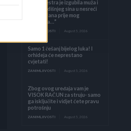
“Moja sestra je izgubila muža i
osmogodišnjeg sina u nesreći
mjesec dana prije mog
vjenčanja…”
ZANIMLJIVOSTI
August 5, 2026
Samo 1 češanj bijelog luka! I
orhideja će neprestano
cvjetati!
ZANIMLJIVOSTI
August 5, 2026
Zbog ovog uređaja vam je
VISOK RAČUN za struju- samo
ga isključite i vidjet ćete pravu
potrošnju
ZANIMLJIVOSTI
August 5, 2026