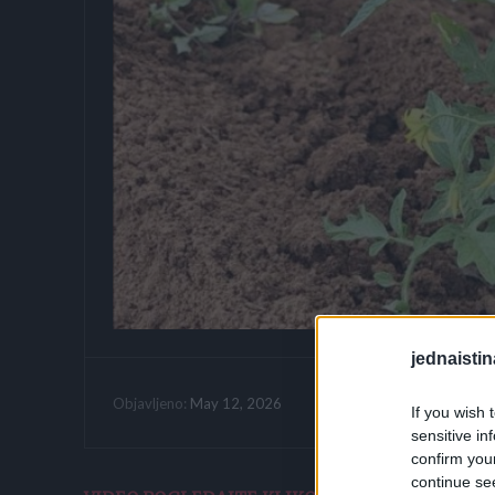
jednaistin
Vrijeme citanja:
May 12, 2026
Objavljeno:
If you wish 
sensitive in
confirm you
continue se