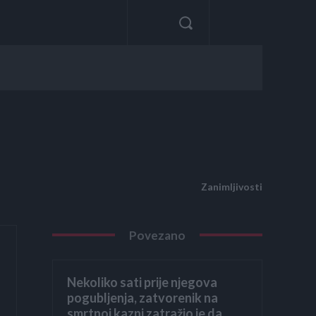
Zanimljivosti
Povezano
Nekoliko sati prije njegova
pogubljenja, zatvorenik na
smrtnoj kazni zatražio je da