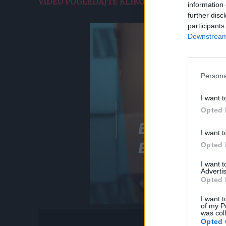
VIDEO POGLEDAJTE KLIKOM OVDE.
information 
further disc
participants
Downstream 
Persona
I want t
Opted 
I want t
Opted 
I want 
Advertis
Opted 
I want t
of my P
was col
Opted 