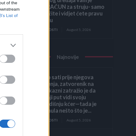
out of the
VISOK RAČUN za struju- samo
 downstream
ga isključite i vidjet ćete pravu
B’s List of
potrošnju
ZANIMLJIVOSTI
August 5, 2026
Najnovije
Nekoliko sati prije njegova
pogubljenja, zatvorenik na
smrtnoj kazni zatražio je da
posljednji put vidi svoju
osmogodišnju kćer—tada je
ona šapnula nešto što je...
ZANIMLJIVOSTI
August 5, 2026