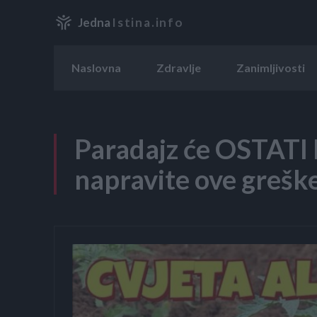
Jedna
Istina.info
Naslovna
Zdravlje
Zanimljivosti
Paradajz će OSTATI 
napravite ove grešk