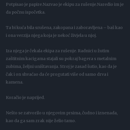
Potpisao je papire.Nazvao je ekipu za rušenje.Naredio im je
da počnu ispočetka.
Ta bi kuća bila srušena, zakopana i zaboravljena – baš kao
i ona verzija njega koja je nekoć živjela u njoj.
Iza njega je čekala ekipa za rušenje. Radnici u žutim
zaštitnim kacigama stajali su pokraj bagera s metalnim
zubima, željni uništavanja. Stroj je zasad šutio, kao da je
čak i on shvaćao da će progutati više od samo drva i
kamena.
Koračio je naprijed.
Nešto se zatvorilo u njegovim prsima, čudno i iznenada,
kao da ga sam zrak nije želio tamo.