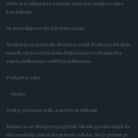
Nešto je u milijarderu šapnulo, jasno kao molitva i oštro
kao žaljenje:
Ne ponavljaj ono što ti je svijet učinio.
Strojevi su se probudili. Motori su urlali. Prašina je lebdjela
između njega i vrata, tanka linija koja je razdvajala dva
svijeta oblikovana različitim sudbinama.
Podigao je ruku.
– Visoko.
Zvuk je prorezao urlik, a motori su utihnuli.
Radnici su se zbunjeno pogledali. Nikada ga nisu vidjeli da
išta zaustavlja nakon što je donio odluku. Bio je poznat po