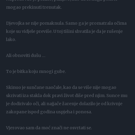
mogao prekinuti trenutak.
Djevojka se nije pomaknula. Samo ga je promatrala očima
koje su vidjele previše. U toj tišini shvatila je da je rušenje
lako.
Ali obnoviti dušu …
To je bitka koju mnogi gube.
Skinuo je sunčane naočale, kao da se više nije mogao
skrivati ​​iza stakla dok pravi život diše pred njim. Sunce mu
je dodirivalo oči, ali najjače žarenje dolazilo je od krivnje
zakopane ispod godina uspjeha i ponosa.
Vjerovao sam da moć znači ne osvrtati se.