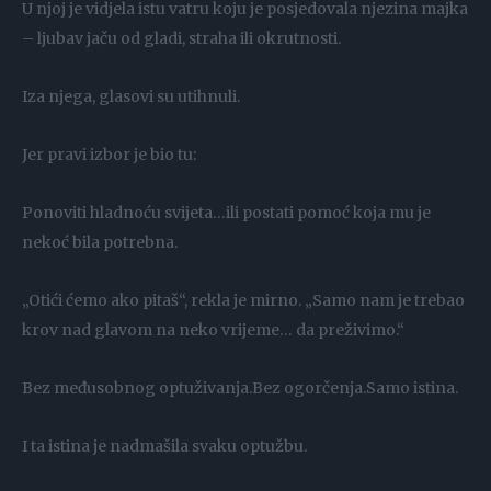
U njoj je vidjela istu vatru koju je posjedovala njezina majka
– ljubav jaču od gladi, straha ili okrutnosti.
Iza njega, glasovi su utihnuli.
Jer pravi izbor je bio tu:
Ponoviti hladnoću svijeta…ili postati pomoć koja mu je
nekoć bila potrebna.
„Otići ćemo ako pitaš“, rekla je mirno. „Samo nam je trebao
krov nad glavom na neko vrijeme… da preživimo.“
Bez međusobnog optuživanja.Bez ogorčenja.Samo istina.
I ta istina je nadmašila svaku optužbu.