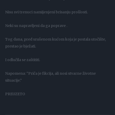
Nisu svi trenuci namijenjeni brisanju prošlosti.
Neki su napravljeni da ga poprave .
Tog dana, pred srušenom kućom koja je postala utočište,
prestao je bježati.
I odlučila se zaštititi.
Napomena: “Priča je fikcija, ali nosi stvarne životne
situacije.”
PREUZETO