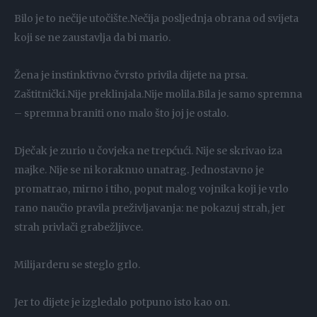
Bilo je to nečije utočište.Nečija posljednja obrana od svijeta
koji se ne zaustavlja da bi mario.
Žena je instinktivno čvrsto privila dijete na prsa.
Zaštitnički.Nije preklinjala.Nije molila.Bila je samo spremna
– spremna braniti ono malo što joj je ostalo.
Dječak je zurio u čovjeka ne trepćući. Nije se skrivao iza
majke. Nije se ni koraknuo unatrag. Jednostavno je
promatrao, mirno i tiho, poput malog vojnika koji je vrlo
rano naučio pravila preživljavanja: ne pokazuj strah, jer
strah privlači grabežljivce.
Milijarderu se steglo grlo.
Jer to dijete je izgledalo potpuno isto kao on.