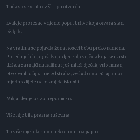
Tada su se vrata uz škripu otvorila.
Zvuk je prorezao vrijeme poput britve koja otvara stari
ožiljak.
Na vratima se pojavila žena noseći bebu preko ramena.
Pored nje bilo je još dvoje djece: djevojčica koja se čvrsto
držala za majčinu haljinu i još mlađi dječak, vrlo miran,
otvorenih očiju… ne od straha, već od umora.Taj umor
nijedno dijete ne bi smjelo iskusiti.
Milijarder je ostao nepomičan.
Više nije bila prazna ruševina.
To više nije bila samo nekretnina na papiru.