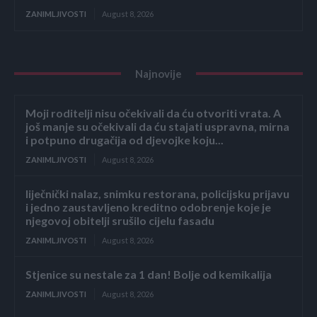
ZANIMLJIVOSTI
August 8, 2026
Najnovije
Moji roditelji nisu očekivali da ću otvoriti vrata. A
još manje su očekivali da ću stajati uspravna, mirna
i potpuno drugačija od djevojke koju...
ZANIMLJIVOSTI
August 8, 2026
liječnički nalaz, snimku restorana, policijsku prijavu
i jedno zaustavljeno kreditno odobrenje koje je
njegovoj obitelji srušilo cijelu fasadu
ZANIMLJIVOSTI
August 8, 2026
Stjenice su nestale za 1 dan! Bolje od kemikalija
ZANIMLJIVOSTI
August 8, 2026