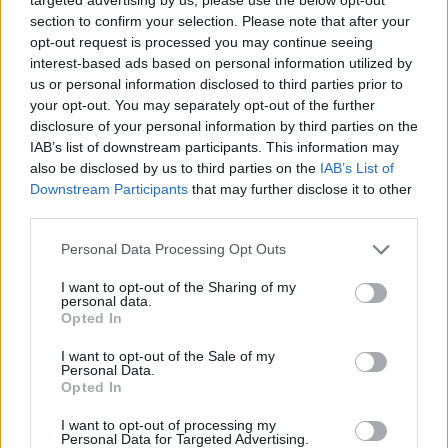
Djevojka je pogledala auto – sjajan, savršen – a zatim
section to confirm your selection. Please note that after your
srušene zidove oko njega. Taj ga je pogled probo više od
opt-out request is processed you may continue seeing
bilo kakve uvrede, jer je dobro poznavao tu udaljenost
interest-based ads based on personal information utilized by
između svjetova. Penjao se po njoj krvavim rukama. Gradio
us or personal information disclosed to third parties prior to
your opt-out. You may separately opt-out of the further
je tornjeve kako bi dokazao da više nije dječak iz te kuće.
disclosure of your personal information by third parties on the
IAB’s list of downstream participants. This information may
Ipak, toranj u njemu ostao je prazan.
also be disclosed by us to third parties on the
IAB’s List of
Downstream Participants
that may further disclose it to other
third parties.
Glas se začuo iza leđa.
Personal Data Processing Opt Outs
— Gospodine… hoćemo li početi?
I want to opt-out of the Sharing of my
personal data.
Opted In
Motor je tiho urlao, poput odbrojavanja.
I want to opt-out of the Sale of my
Personal Data.
Taj zvuk ga je prisilio da bira između čovjeka kakav je
Opted In
postao i dječaka kakav je bio.
I want to opt-out of processing my
Personal Data for Targeted Advertising.