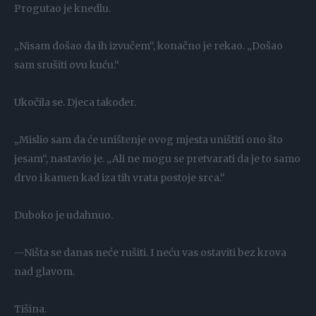
Progutao je knedlu.
„Nisam došao da ih izvučem“, konačno je rekao. „Došao
sam srušiti ovu kuću.“
Ukočila se. Djeca također.
„Mislio sam da će uništenje ovog mjesta uništiti ono što
jesam“, nastavio je. „Ali ne mogu se pretvarati da je to samo
drvo i kamen kad iza tih vrata postoje srca.“
Duboko je udahnuo.
—Ništa se danas neće rušiti. I neću vas ostaviti bez krova
nad glavom.
Tišina.