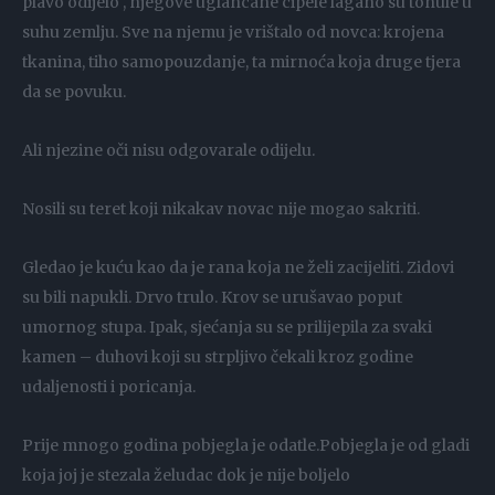
plavo odijelo , njegove uglancane cipele lagano su tonule u
suhu zemlju. Sve na njemu je vrištalo od novca: krojena
tkanina, tiho samopouzdanje, ta mirnoća koja druge tjera
da se povuku.
Ali njezine oči nisu odgovarale odijelu.
Nosili su teret koji nikakav novac nije mogao sakriti.
Gledao je kuću kao da je rana koja ne želi zacijeliti. Zidovi
su bili napukli. Drvo trulo. Krov se urušavao poput
umornog stupa. Ipak, sjećanja su se prilijepila za svaki
kamen – duhovi koji su strpljivo čekali kroz godine
udaljenosti i poricanja.
Prije mnogo godina pobjegla je odatle.Pobjegla je od gladi
koja joj je stezala želudac dok je nije boljelo