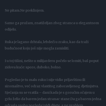
Ne pitam.Ne preklinjem.
Samo ga pružam, znatiželjan zbog stranca u elegantnom
odijelu.
Ruka je lagano drhtala, lebdeći u zraku, kao da traži
budućnost koju još nije mogla zamisliti.
I u toj tišini, nešto u milijarderu počelo se lomiti, baš poput
zidova kuće: sporo, duboko, bolno.
Pogledao je tu malu ruku i nije vidio prljavštinu ili
siromaštvo, već odraz vlastitog zaboravljenog djetinjstva.
Sjećanja su se vratila – dani kada je s gorućim očajem u
grlu želio da barem jedan stranac stane.Da ga barem jedna
odrasla osoba pogleda i vidi dijete, a ne problem.