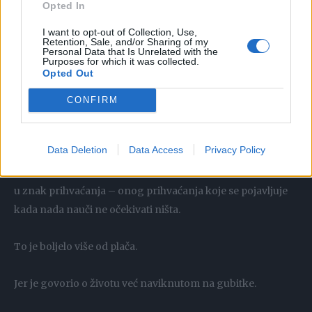
Cipele su mu bile teške na zemljanom putu – istom tlu gdje
Opted In
je trčao bos po žarkom suncu, jureći snove jer su snovi bili
I want to opt-out of Collection, Use,
Retention, Sale, and/or Sharing of my
sve što je imao.
Personal Data that Is Unrelated with the
Purposes for which it was collected.
Opted Out
Uspjeh ga je odveo daleko.
CONFIRM
Ali nekako ga je to vratilo do vrata koja nikada nisu
zacijelila.
Data Deletion
Data Access
Privacy Policy
Djetetova se ruka polako spustila, ne u znak odbijanja, već
u znak prihvaćanja – onog prihvaćanja koje se pojavljuje
kada nada nauči ne očekivati ​​ništa.
To je boljelo više od plača.
Jer je govorio o životu već naviknutom na gubitke.