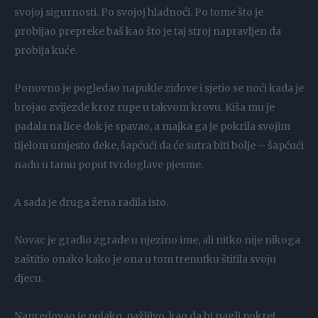
svojoj sigurnosti. Po svojoj hladnoći. Po tome što je
probijao prepreke baš kao što je taj stroj napravljen da
probija kuće.
Ponovno je pogledao napukle zidove i sjetio se noći kada je
brojao zvijezde kroz rupe u takvom krovu. Kiša mu je
padala na lice dok je spavao, a majka ga je pokrila svojim
tijelom umjesto deke, šapćući da će sutra biti bolje – šapćući
nadu u tamu poput tvrdoglave pjesme.
A sada je druga žena radila isto.
Novac je gradio zgrade u njezino ime, ali nitko nije nikoga
zaštitio onako kako je ona u tom trenutku štitila svoju
djecu.
Napredovao je polako, pažljivo, kao da bi nagli pokret