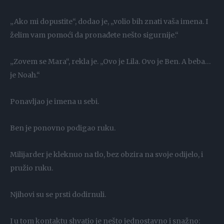
„Ako mi dopustite“, dodao je, „volio bih znati vaša imena. I
želim vam pomoći da pronađete nešto sigurnije.“
„Zovem se Mara“, rekla je. „Ovo je Lila. Ovo je Ben. A beba…
je Noah.“
Ponavljao je imena u sebi.
Ben je ponovno podigao ruku.
Milijarder je kleknuo na tlo, bez obzira na svoje odijelo, i
pružio ruku.
Njihovi su se prsti dodirnuli.
I u tom kontaktu shvatio je nešto jednostavno i snažno: