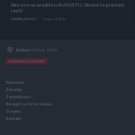
Ako ovo ne uradite u AUGUSTU, tikvice će prestati
rasti!
ZANIMLJIVOSTI
August 8, 2026
Jedna
Istina.info
PREMIUM CONTENT
Naslovna
Zdravlje
Zanimljivosti
Recepti za torte i kolače
O nama
Kontakt