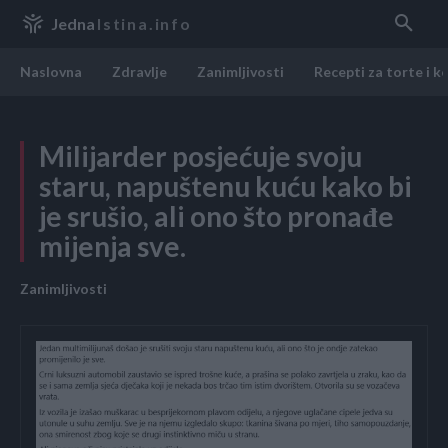
Jedna
Istina.info
Naslovna
Zdravlje
Zanimljivosti
Recepti za torte i k
Milijarder posjećuje svoju
staru, napuštenu kuću kako bi
je srušio, ali ono što pronađe
mijenja sve.
Zanimljivosti