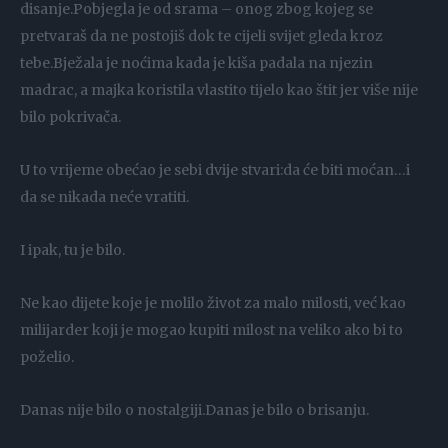
disanje.Pobjegla je od srama – onog zbog kojeg se
pretvaraš da ne postojiš dok te cijeli svijet gleda kroz
tebe.Bježala je noćima kada je kiša padala na njezin
madrac, a majka koristila vlastito tijelo kao štit jer više nije
bilo pokrivača.
U to vrijeme obećao je sebi dvije stvari:da će biti moćan…i
da se nikada neće vratiti.
I ipak, tu je bilo.
Ne kao dijete koje je molilo život za malo milosti, već kao
milijarder koji je mogao kupiti milost na veliko ako bi to
poželio.
Danas nije bilo o nostalgiji.Danas je bilo o brisanju.