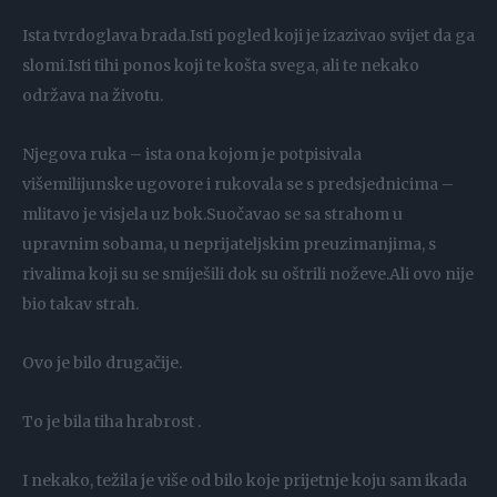
Ista tvrdoglava brada.Isti pogled koji je izazivao svijet da ga
slomi.Isti tihi ponos koji te košta svega, ali te nekako
održava na životu.
Njegova ruka – ista ona kojom je potpisivala
višemilijunske ugovore i rukovala se s predsjednicima –
mlitavo je visjela uz bok.Suočavao se sa strahom u
upravnim sobama, u neprijateljskim preuzimanjima, s
rivalima koji su se smiješili dok su oštrili noževe.Ali ovo nije
bio takav strah.
Ovo je bilo drugačije.
To je bila tiha hrabrost .
I nekako, težila je više od bilo koje prijetnje koju sam ikada