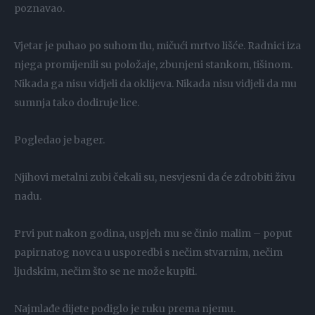
poznavao.
Vjetar je puhao po suhom tlu, mičući mrtvo lišće. Radnici iza
njega promijenili su položaje, zbunjeni stankom, tišinom.
Nikada ga nisu vidjeli da oklijeva. Nikada nisu vidjeli da mu
sumnja tako dodiruje lice.
Pogledao je bager.
Njihovi metalni zubi čekali su, nesvjesni da će zdrobiti živu
nadu.
Prvi put nakon godina, uspjeh mu se činio malim – poput
papirnatog novca u usporedbi s nečim stvarnim, nečim
ljudskim, nečim što se ne može kupiti.
Najmlađe dijete podiglo je ruku prema njemu.