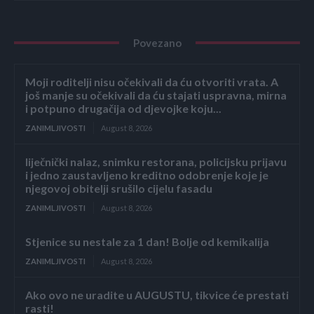
Povezano
Moji roditelji nisu očekivali da ću otvoriti vrata. A
još manje su očekivali da ću stajati uspravna, mirna
i potpuno drugačija od djevojke koju...
ZANIMLJIVOSTI
August 8, 2026
liječnički nalaz, snimku restorana, policijsku prijavu
i jedno zaustavljeno kreditno odobrenje koje je
njegovoj obitelji srušilo cijelu fasadu
ZANIMLJIVOSTI
August 8, 2026
Stjenice su nestale za 1 dan! Bolje od kemikalija
ZANIMLJIVOSTI
August 8, 2026
Ako ovo ne uradite u AUGUSTU, tikvice će prestati
rasti!