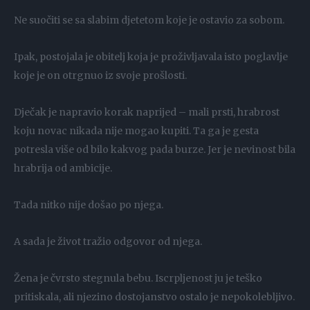
Ne suočiti se sa slabim djetetom koje je ostavio za sobom.
Ipak, postojala je obitelj koja je proživljavala isto poglavlje
koje je on otrgnuo iz svoje prošlosti.
Dječak je napravio korak naprijed – mali prsti, hrabrost
koju novac nikada nije mogao kupiti. Ta ga je gesta
potresla više od bilo kakvog pada burze. Jer je nevinost bila
hrabrija od ambicije.
Tada nitko nije došao po njega.
A sada je život tražio odgovor od njega.
Žena je čvrsto stegnula bebu. Iscrpljenost ju je teško
pritiskala, ali njezino dostojanstvo ostalo je nepokolebljivo.