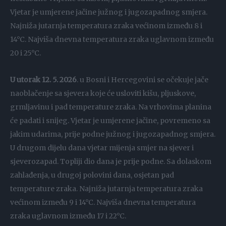
Vjetar je umjerene jačine južnog i jugozapadnog smjera.
Najniža jutarnja temperatura zraka većinom između 8 i
14°C. Najviša dnevna temperatura zraka uglavnom između
20 i 25°C.
U utorak 12. 5. 2026
. u Bosni i Hercegovini se očekuje jače
naoblačenje sa sjevera koje će usloviti kišu, pljuskove,
grmljavinu i pad temperature zraka. Na vrhovima planina
će padati i snijeg. Vjetar je umjerene jačine, povremeno sa
jakim udarima, prije podne južnog i jugozapadnog smjera.
U drugom dijelu dana vjetar mijenja smjer na sjever i
sjeverozapad. Topliji dio dana je prije podne. Sa dolaskom
zahlađenja, u drugoj polovini dana, osjetan pad
temperature zraka. Najniža jutarnja temperatura zraka
većinom između 9 i 14°C. Najviša dnevna temperatura
zraka uglavnom između 17 i 22°C.