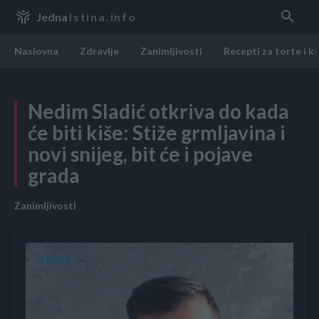
Jedna
Istina.info
Naslovna
Zdravlje
Zanimljivosti
Recepti za torte i k
Nedim Sladić otkriva do kada
će biti kiše: Stiže grmljavina i
novi snijeg, bit će i pojave
grada
Zanimljivosti