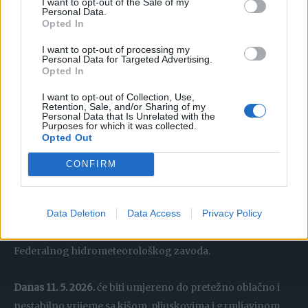
lokalno kišu i pljuskove.
I want to opt-out of the Sale of my
Personal Data.
Opted In
“Lokalno jači pljuskovi sa grmljavinom uz mogučnost za
I want to opt-out of processing my
nevrijeme sa ledom se očekuju u toku ponedjeljka.
Personal Data for Targeted Advertising.
Opted In
Vjetar u naredna dva dana slab do umjeren, ponegdje na
I want to opt-out of Collection, Use,
Retention, Sale, and/or Sharing of my
udare i jak južni i jugozapadni”, naglasili su sa stranice BH
Personal Data that Is Unrelated with the
Purposes for which it was collected.
Meteo.
Opted Out
CONFIRM
VREMENSKA PROGNOZA IZ
FHMZ
Data Deletion
Data Access
Privacy Policy
Sličnu prognozu do četvrtka dali su i meteorolozi
Federalnog hidrometeorološkog zavoda.
Danas 11. 5. 2026.
će biti umjereno do pretežno oblačno i
nestabilno vrijeme sa kišom, pljuskovima i grmljavinom.