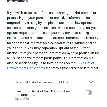
Information
VREMENSKA PROGNOZA IZ BH
If you wish to opt-out of the sale, sharing to third parties, or
METEO
processing of your personal or sensitive information for
targeted advertising by us, please use the below opt-out
section to confirm your selection. Please note that after your
Nestabilno vrijeme se nastavlja i u narednom periodu.
opt-out request is processed you may continue seeing
Značajnija destabilizacija atmosfere se očekuje u periodu
interest-based ads based on personal information utilized by
us or personal information disclosed to third parties prior to
od 12. do 19.05. kada nas očekuje nešto svježije vrijeme uz
your opt-out. You may separately opt-out of the further
više padavina. Kiša, pljuskovi sa grmljavinom i moguća
disclosure of your personal information by third parties on the
nevremena.
IAB’s list of downstream participants. This information may
also be disclosed by us to third parties on the
IAB’s List of
Downstream Participants
that may further disclose it to other
To su najavili momci sa Facebook profila BH Meteo.
third parties.
Oni su dodali da u nedjelju, 10. maja, i u ponedjeljak, 11.
Personal Data Processing Opt Outs
maja, toplo uz dnevnu temperaturu od 18 do 24, lokalno do
I want to opt-out of the Sharing of my
27 °C. Vrijeme nestabilno, sutra tokom dana
personal data.
Opted In
premještanjem fronte sa zapada doći do naoblačenja uz