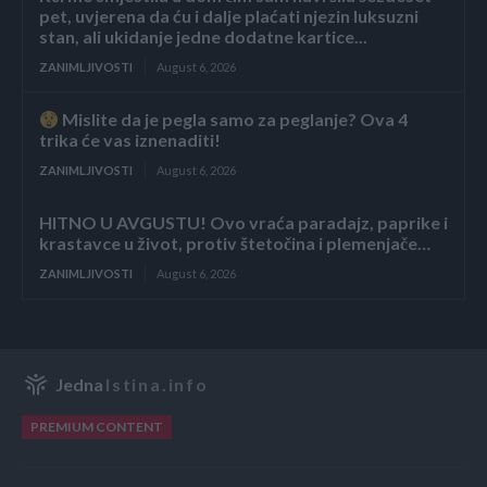
pet, uvjerena da ću i dalje plaćati njezin luksuzni
stan, ali ukidanje jedne dodatne kartice...
ZANIMLJIVOSTI
August 6, 2026
Mislite da je pegla samo za peglanje? Ova 4
trika će vas iznenaditi!
ZANIMLJIVOSTI
August 6, 2026
HITNO U AVGUSTU! Ovo vraća paradajz, paprike i
krastavce u život, protiv štetočina i plemenjače…
ZANIMLJIVOSTI
August 6, 2026
Jedna
Istina.info
PREMIUM CONTENT