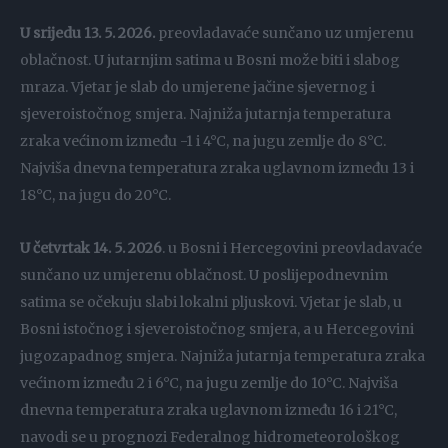
U srijedu 13. 5. 2026.
preovladavaće sunčano uz umjerenu
oblačnost. U jutarnjim satima u Bosni može biti i slabog
mraza. Vjetar je slab do umjerene jačine sjevernog i
sjeveroistočnog smjera. Najniža jutarnja temperatura
zraka većinom između -1 i 4°C, na jugu zemlje do 8°C.
Najviša dnevna temperatura zraka uglavnom između 13 i
18°C, na jugu do 20°C.
U četvrtak 14. 5. 2026
. u Bosni i Hercegovini preovladavaće
sunčano uz umjerenu oblačnost. U poslijepodnevnim
satima se očekuju slabi lokalni pljuskovi. Vjetar je slab, u
Bosni istočnog i sjeveroistočnog smjera, a u Hercegovini
jugozapadnog smjera. Najniža jutarnja temperatura zraka
većinom između 2 i 6°C, na jugu zemlje do 10°C. Najviša
dnevna temperatura zraka uglavnom između 16 i 21°C,
navodi se u prognozi Federalnog hidrometeorološkog