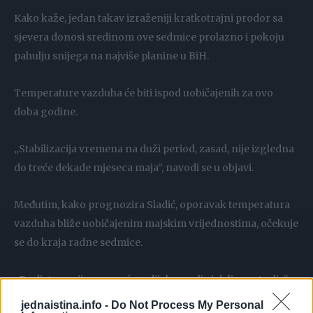
Kako kaže, jedan takav izraženiji kratkotrajni prodor sa
sjevera donosi sredinom ove sedmice prolazno i pokoju
pahulju snijega na najviše planine u BiH.
Temperature vazduha će biti ispod uobičajenih za ovo
doba godine.
„Stabilizacija vremena na duži period, zasad, nije izgledna
do treće dekade mjeseca maja“, navodi se u objavi.
Međutim, kako prognozira Sladić, oporavak temperatura
vazduha bliže uobičajenim majskim vrijednostima, očekuje
se do kraja radne sedmice.
„Proljetno vrijeme u većem dijelu zemlje i dalje nastavlja“,
poručuje Sladić.
jednaistina.info -
Do Not Process My Personal