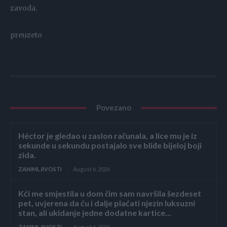
zavoda.
preuzeto
Povezano
Héctor je gledao u zaslon računala, a lice mu je iz
sekunde u sekundu postajalo sve bliđe bijeloj boji
zida.
ZANIMLJIVOSTI
August 6, 2026
Kći me smjestila u dom čim sam navršila šezdeset
pet, uvjerena da ću i dalje plaćati njezin luksuzni
stan, ali ukidanje jedne dodatne kartice...
ZANIMLJIVOSTI
August 6, 2026