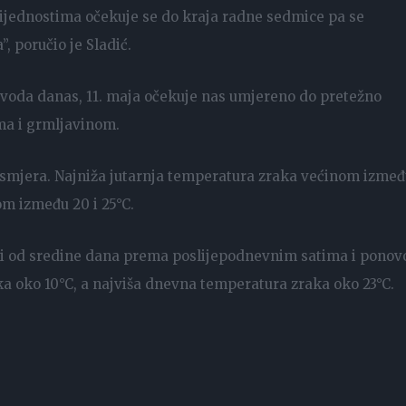
ijednostima očekuje se do kraja radne sedmice pa se
”, poručio je Sladić.
voda danas, 11. maja očekuje nas umjereno do pretežno
ima i grmljavinom.
 smjera. Najniža jutarnja temperatura zraka većinom izmeđ
om između 20 i 25°C.
ći od sredine dana prema poslijepodnevnim satima i ponov
ka oko 10°C, a najviša dnevna temperatura zraka oko 23°C.