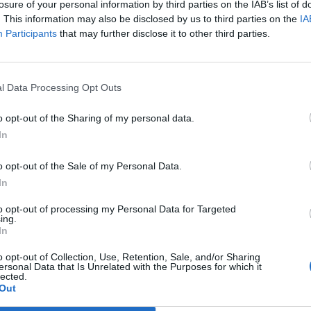
losure of your personal information by third parties on the IAB’s list of
. This information may also be disclosed by us to third parties on the
IA
Participants
that may further disclose it to other third parties.
1
min.
l Data Processing Opt Outs
o opt-out of the Sharing of my personal data.
zu vremena za Bosnu i Hercegovinu, navodeći kako se i to
In
i period, uz česte padavine i povremena zahlađenja.
o opt-out of the Sale of my Personal Data.
In
to opt-out of processing my Personal Data for Targeted
ing.
In
o opt-out of Collection, Use, Retention, Sale, and/or Sharing
ersonal Data that Is Unrelated with the Purposes for which it
lected.
Out