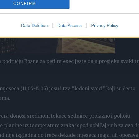
CONFIRM
Data Deletion
Data Access
Privacy Policy
području Bosne za peti mjesec jeste da u prosjeku svaki tr
eseca (11.05-15.05) jesu i tzv. “ledeni sveci” koji su često
nama.
jevera donosi sredinom tekuće sedmice prolazno i pokoju
e planine uz temperature zraka ispod uobičajenih za ovo d
ad nije izgledna do treće dekade mjeseca maja, ali oporav