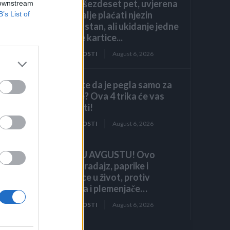
navršila šezdeset pet, uvjerena
 downstream
da ću i dalje plaćati njezin
B’s List of
luksuzni stan, ali ukidanje jedne
dodatne kartice...
ZANIMLJIVOSTI
August 6, 2026
Mislite da je pegla samo za
peglanje? Ova 4 trika će vas
kom
iznenaditi!
ZANIMLJIVOSTI
August 6, 2026
HITNO U AVGUSTU! Ovo
vraća paradajz, paprike i
krastavce u život, protiv
štetočina i plemenjače…
ZANIMLJIVOSTI
August 6, 2026