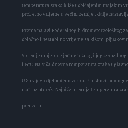
temperatura zraka bliže uobičajenim majskim vr
proljetno vrijeme u većini zemlje i dalje nastavlja
Prema najavi Federalnog hidrometereološkog za
oblačno i nestabilno vrijeme sa kišom, pljuskov
Vjetar je umjerene jačine južnog i jugozapadnog
i 14°C. Najviša dnevna temperatura zraka uglavn
U Sarajevu djelomično vedro. Pljuskovi su mogu
noći na utorak. Najniža jutarnja temperatura zra
preuzeto