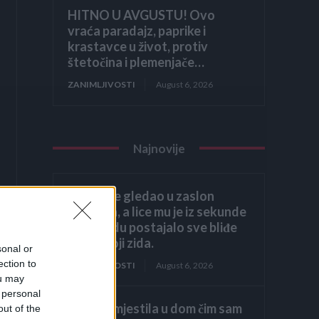
HITNO U AVGUSTU! Ovo
vraća paradajz, paprike i
krastavce u život, protiv
štetočina i plemenjače…
ZANIMLJIVOSTI
August 6, 2026
Najnovije
Héctor je gledao u zaslon
računala, a lice mu je iz sekunde
u sekundu postajalo sve bliđe
bijeloj boji zida.
sonal or
ection to
ZANIMLJIVOSTI
August 6, 2026
ou may
 personal
Kći me smjestila u dom čim sam
out of the