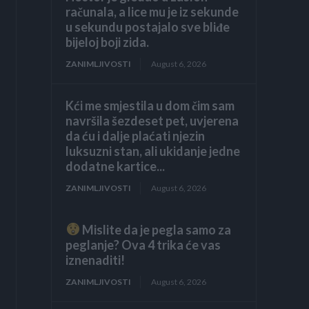
računala, a lice mu je iz sekunde
u sekundu postajalo sve bliđe
bijeloj boji zida.
ZANIMLJIVOSTI
August 6, 2026
Kći me smjestila u dom čim sam
navršila šezdeset pet, uvjerena
da ću i dalje plaćati njezin
luksuzni stan, ali ukidanje jedne
dodatne kartice...
ZANIMLJIVOSTI
August 6, 2026
Mislite da je pegla samo za
peglanje? Ova 4 trika će vas
iznenaditi!
ZANIMLJIVOSTI
August 6, 2026