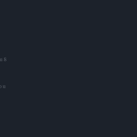
u 8
o u