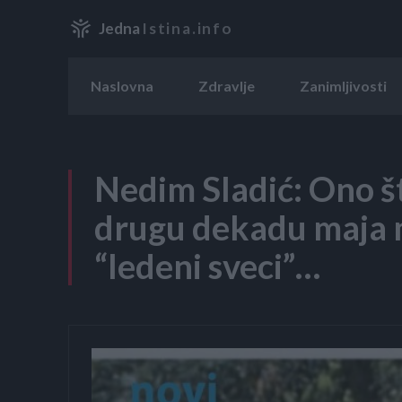
Jedna
Istina.info
Naslovna
Zdravlje
Zanimljivosti
Nedim Sladić: Ono št
drugu dekadu maja mj
“ledeni sveci”…