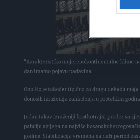
“Karakteristika umjerenokontinentalne klime na 
dan imamo pojavu padavina.
Ono što je također tipično za drugu dekadu maja mj
donosili izraženija zahlađenja u proteklim godi
Jedan takav izraženiji kratkotrajni prodor sa s
pahulju snijega na najviše bosanskohercegovačk
godine. Stabilizacija vremena na duži period zas