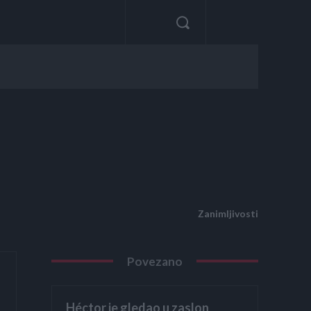
Zanimljivosti
Povezano
Héctor je gledao u zaslon