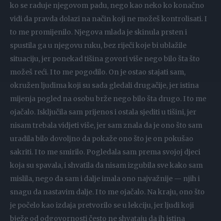
ko se raduje njegovom padu, nego kao neko ko konačno
vidi da pravda dolazi na način koji ne možeš kontrolisati. I
to me promijenilo. Njegova mlada je skinula prsten i
spustila ga u njegovu ruku, bez riječi koje bi ublažile
situaciju, jer ponekad tišina govori više nego bilo šta što
možeš reći. I to me pogodilo. On je ostao stajati sam,
okružen ljudima koji su sada gledali drugačije, jer istina
mijenja pogled na osobu brže nego bilo šta drugo. I to me
ojačalo. Isključila sam prijenos i ostala sjediti u tišini, jer
nisam trebala vidjeti više, jer sam znala da je ono što sam
uradila bilo dovoljno da pokaže ono što je on pokušao
sakriti. I to me smirilo. Pogledala sam prema svojoj djeci
koja su spavala, i shvatila da nisam izgubila sve kako sam
mislila, nego da sam i dalje imala ono najvažnije — njih i
snagu da nastavim dalje. I to me ojačalo. Na kraju, ono što
je počelo kao izdaja pretvorilo se u lekciju, jer ljudi koji
bježe od odgovornosti često ne shvataju da ih istina