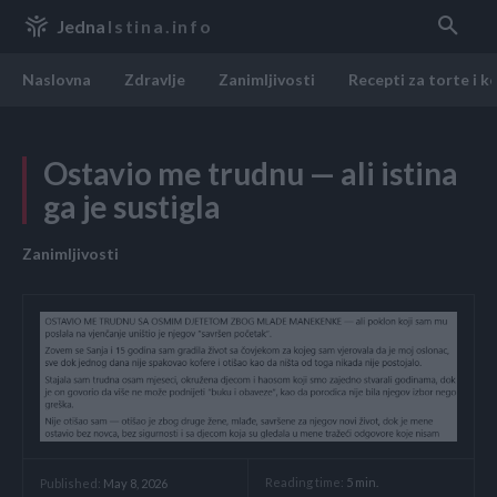
Jedna
Istina.info
Naslovna
Zdravlje
Zanimljivosti
Recepti za torte i k
Ostavio me trudnu — ali istina
ga je sustigla
Zanimljivosti
Reading time:
5
min.
Published:
May 8, 2026