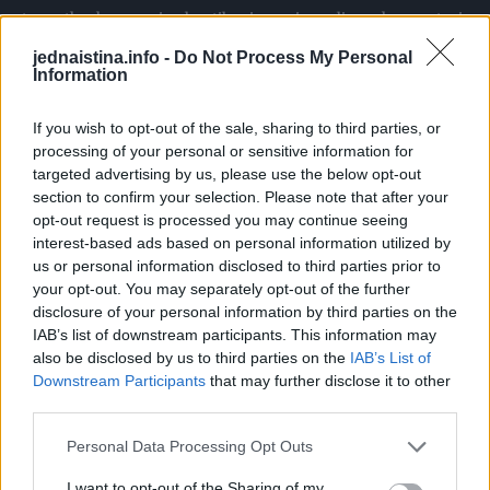
trenutku, kamera je uhvatila njegov izraz lica, a komentari
na prijenosu su se zaustavili na nekoliko sekundi prije
jednaistina.info -
Do Not Process My Personal
Information
nego što su počeli eksplodirati, jer ljudi su shvatili da
gledaju nešto što nije dio scenarija. I to me pogodilo.
If you wish to opt-out of the sale, sharing to third parties, or
Unutra je bilo sve. Finansijski izvodi. Dokazi o prebacivanju
processing of your personal or sensitive information for
novca. Dokumenti koji pokazuju da je ostavio porodicu bez
targeted advertising by us, please use the below opt-out
sredstava. I pismo koje sam napisala. U pismu sam jasno
section to confirm your selection. Please note that after your
opt-out request is processed you may continue seeing
objasnila šta je uradio, ne iz osvete nego iz potrebe da
interest-based ads based on personal information utilized by
istina izađe pred ljude koji su slavili njegov “novi početak”
us or personal information disclosed to third parties prior to
ne znajući kakav je kraj ostavio iza sebe. I to me ojačalo. Jer
your opt-out. You may separately opt-out of the further
disclosure of your personal information by third parties on the
sam govorila istinu. Njegova mlada ga je pogledala,
IAB’s list of downstream participants. This information may
zbunjena, jer ono što je čitala nije bila priča koju joj je on
also be disclosed by us to third parties on the
IAB’s List of
ispričao, nego nešto potpuno drugačije, nešto što nije
Downstream Participants
that may further disclose it to other
mogla ignorisati. I to me zaledilo. Jer sam vidjela pukotine.
third parties.
Pokušao je nešto reći, ali riječi nisu izlazile kako treba, jer
Personal Data Processing Opt Outs
kada te istina pogodi pred svima, nemaš vremena da
I want to opt-out of the Sharing of my