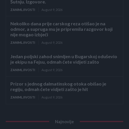
Šutnju. Izgovore.
ZANIMLJIVOSTI
August 9, 2026
Nekoliko dana prije carskog reza otišao je na
odmor, a supruga mu je pripremila razgovor koji
nije mogao izbjeći
ZANIMLJIVOSTI
August 9, 2026
Jedan poljski zahod snimljen u Bugarskoj oduševio
je ekipu na Fejsu, odmah ćete vidjeti zašto
ZANIMLJIVOSTI
August 9, 2026
Prizor s jednog dalmatinskog otoka obišao je
regiju, odmah ćete vidjeti zašto je hit
ZANIMLJIVOSTI
August 9, 2026
Najnovije