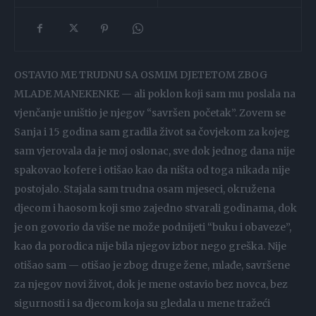
OSTAVIO ME TRUDNU SA OSMIM DJETETOM ZBOG
MLADE MANEKENKE — ali poklon koji sam mu poslala na
vjenčanje uništio je njegov “savršen početak”. Zovem se
Sanja i 15 godina sam gradila život sa čovjekom za kojeg
sam vjerovala da je moj oslonac, sve dok jednog dana nije
spakovao kofere i otišao kao da ništa od toga nikada nije
postojalo. Stajala sam trudna osam mjeseci, okružena
djecom i haosom koji smo zajedno stvarali godinama, dok
je on govorio da više ne može podnijeti “buku i obaveze”,
kao da porodica nije bila njegov izbor nego greška. Nije
otišao sam — otišao je zbog druge žene, mlađe, savršene
za njegov novi život, dok je mene ostavio bez novca, bez
sigurnosti i sa djecom koja su gledala u mene tražeći