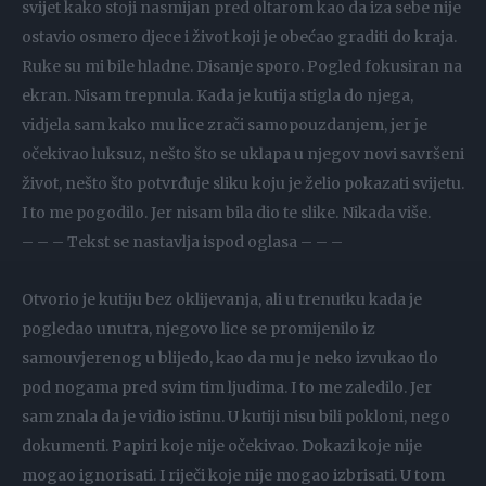
svijet kako stoji nasmijan pred oltarom kao da iza sebe nije
ostavio osmero djece i život koji je obećao graditi do kraja.
Ruke su mi bile hladne. Disanje sporo. Pogled fokusiran na
ekran. Nisam trepnula. Kada je kutija stigla do njega,
vidjela sam kako mu lice zrači samopouzdanjem, jer je
očekivao luksuz, nešto što se uklapa u njegov novi savršeni
život, nešto što potvrđuje sliku koju je želio pokazati svijetu.
I to me pogodilo. Jer nisam bila dio te slike. Nikada više.
– – – Tekst se nastavlja ispod oglasa – – –
Otvorio je kutiju bez oklijevanja, ali u trenutku kada je
pogledao unutra, njegovo lice se promijenilo iz
samouvjerenog u blijedo, kao da mu je neko izvukao tlo
pod nogama pred svim tim ljudima. I to me zaledilo. Jer
sam znala da je vidio istinu. U kutiji nisu bili pokloni, nego
dokumenti. Papiri koje nije očekivao. Dokazi koje nije
mogao ignorisati. I riječi koje nije mogao izbrisati. U tom