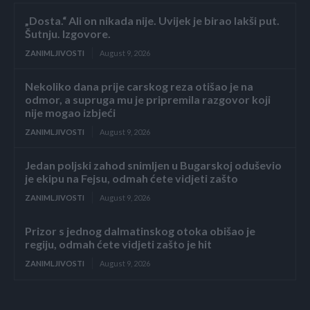
„Dosta.“ Ali on nikada nije. Uvijek je birao lakši put.
Šutnju. Izgovore.
ZANIMLJIVOSTI
August 9, 2026
Nekoliko dana prije carskog reza otišao je na
odmor, a supruga mu je pripremila razgovor koji
nije mogao izbjeći
ZANIMLJIVOSTI
August 9, 2026
Jedan poljski zahod snimljen u Bugarskoj oduševio
je ekipu na Fejsu, odmah ćete vidjeti zašto
ZANIMLJIVOSTI
August 9, 2026
Prizor s jednog dalmatinskog otoka obišao je
regiju, odmah ćete vidjeti zašto je hit
ZANIMLJIVOSTI
August 9, 2026