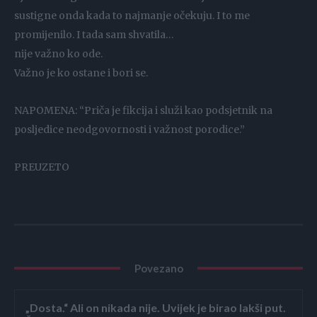
sustigne onda kada to najmanje očekuju. I to me
promijenilo. I tada sam shvatila…
nije važno ko ode.
Važno je ko ostane i bori se.
NAPOMENA: “Priča je fikcija i služi kao podsjetnik na
posljedice neodgovornosti i važnost porodice.”
PREUZETO
Povezano
„Dosta.“ Ali on nikada nije. Uvijek je birao lakši put.