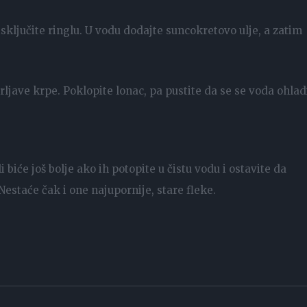
isključite ringlu. U vodu dodajte suncokretovo ulje, a zatim
prljave krpe. Poklopite lonac, pa pustite da se se voda ohlad
 biće još bolje ako ih potopite u čistu vodu i ostavite da
 Nestaće čak i one najupornije, stare fleke.