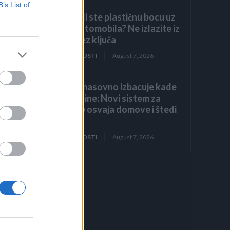
B’s List of
Primijetili ste plastičnu bocu uz
točak automobila? Ne izlazite iz
vozila bez ključa
ZANIMLJIVOSTI
August 7, 2026
Evropa masovno izbacuje kade
i tuš-kabine: Novi sistem za
tuširanje osvaja domove i štedi
prostor
ZANIMLJIVOSTI
August 7, 2026