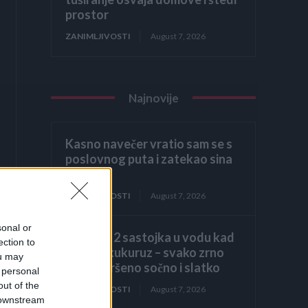
prostor
ZANIMLJIVOSTI
August 7, 2026
Najnovije
Kasno navečer vratio sam se s
poslovnog puta i zatekao sina
kako
ZANIMLJIVOSTI
August 7, 2026
sonal or
Dodajte 2 sastojka u vodu kad
ection to
kuhate kukuruz – svako zrno
ou may
biće savršeno sočno i slatko
 personal
out of the
ZANIMLJIVOSTI
August 7, 2026
 downstream