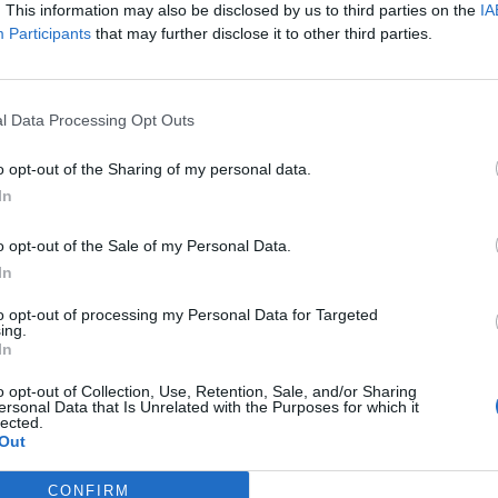
. This information may also be disclosed by us to third parties on the
IA
Participants
that may further disclose it to other third parties.
Manje od 1
min.
l Data Processing Opt Outs
o opt-out of the Sharing of my personal data.
In
e na svojoj bjelini i ma koliko se trudili, neke mrlje je
recept naših baka koji uklanja sve nečistoće.
o opt-out of the Sale of my Personal Data.
In
to opt-out of processing my Personal Data for Targeted
ing.
In
o opt-out of Collection, Use, Retention, Sale, and/or Sharing
ersonal Data that Is Unrelated with the Purposes for which it
lected.
Out
CONFIRM