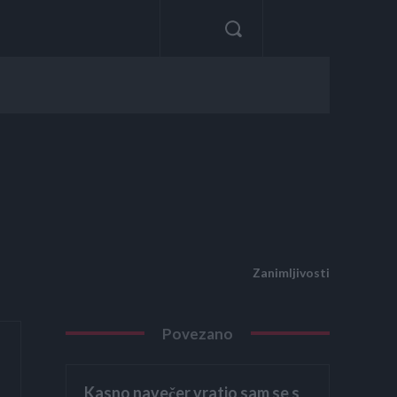
Zanimljivosti
Povezano
Kasno navečer vratio sam se s