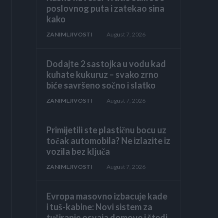
poslovnog puta i zatekao sina
kako
ZANIMLJIVOSTI
August 7, 2026
Dodajte 2 sastojka u vodu kad
kuhate kukuruz – svako zrno
biće savršeno sočno i slatko
ZANIMLJIVOSTI
August 7, 2026
Primijetili ste plastičnu bocu uz
točak automobila? Ne izlazite iz
vozila bez ključa
ZANIMLJIVOSTI
August 7, 2026
Evropa masovno izbacuje kade
i tuš-kabine: Novi sistem za
tuširanje osvaja domove i štedi