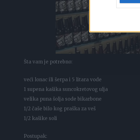
Šta vam je potrebno:
veći lonac ili šerpa i 5 litara vode
1 supena kašika suncokretovog ulja
velika puna šolja sode bikarbone
1/2 čaše bilo kog praška za veš
1/2 kašike soli
Postupak: