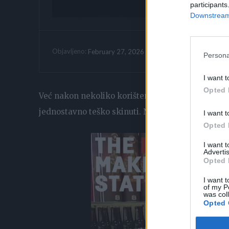
participants
Downstream 
Vrijeme citanja:
February 27, 2026
Objavljeno:
Persona
I want t
Opted 
Već nakon nekoliko korištenja, kuhinjske krpe gub
jednostavno teško skinuti. Na svu sreću, postoji 
I want t
Opted 
I want 
Advertis
Opted 
I want t
of my P
was col
Opted 