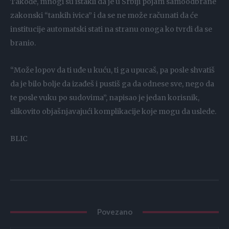
Takođe, mnogi su istakli da je u Srbiji pojam samoodbrane
zakonski “tankih ivica” i da se ne može računati da će
institucije automatski stati na stranu onoga ko tvrdi da se
branio.
“Može lopov da ti uđe u kuću, ti ga upucaš, pa posle shvatiš
da je bilo bolje da izađeš i pustiš ga da odnese sve, nego da
te posle vuku po sudovima”, napisao je jedan korisnik,
slikovito objašnjavajući komplikacije koje mogu da uslede.
BLIC
Povezano