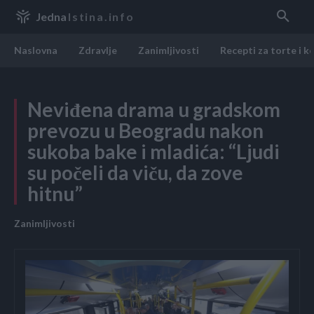
Jedna
Istina.info
Naslovna
Zdravlje
Zanimljivosti
Recepti za torte i k
Neviđena drama u gradskom
prevozu u Beogradu nakon
sukoba bake i mladića: “Ljudi
su počeli da viču, da zove
hitnu”
Zanimljivosti