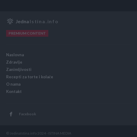
Jedna
Istina.info
PREMIUM CONTENT
Naslovna
Zdravlje
Zanimljivosti
Recepti za torte i kolače
O nama
Kontakt
Facebook
© JedinaIstina.info 2024 - ISTINA MEDIA