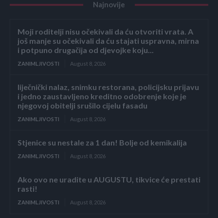
Najnovije
Moji roditelji nisu očekivali da ću otvoriti vrata. A
još manje su očekivali da ću stajati uspravna, mirna
i potpuno drugačija od djevojke koju...
ZANIMLJIVOSTI
August 8, 2026
liječnički nalaz, snimku restorana, policijsku prijavu
i jedno zaustavljeno kreditno odobrenje koje je
njegovoj obitelji srušilo cijelu fasadu
ZANIMLJIVOSTI
August 8, 2026
Stjenice su nestale za 1 dan! Bolje od kemikalija
ZANIMLJIVOSTI
August 8, 2026
Ako ovo ne uradite u AUGUSTU, tikvice će prestati
rasti!
ZANIMLJIVOSTI
August 8, 2026