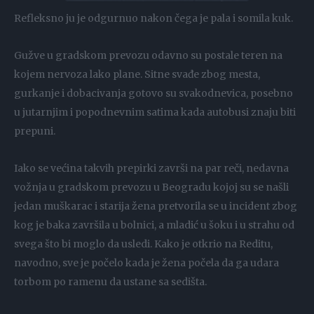
Refleksno ju je odgurnuo nakon čega je pala i somila kuk.
Gužve u gradskom prevozu odavno su postale teren na
kojem nervoza lako plane. Sitne svađe zbog mesta,
gurkanje i dobacivanja gotovo su svakodnevica, posebno
u jutarnjim i popodnevnim satima kada autobusi znaju biti
prepuni.
Iako se većina takvih prepirki završi na par reči, nedavna
vožnja u gradskom prevozu u Beogradu kojoj su se našli
jedan muškarac i starija žena pretvorila se u incident zbog
kog je baka završila u bolnici, a mladić u šoku i u strahu od
svega što bi moglo da usledi. Kako je otkrio na Reditu,
navodno, sve je počelo kada je žena počela da ga udara
torbom po ramenu da ustane sa sedišta.