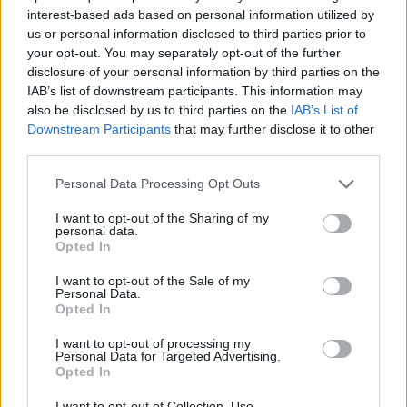
interest-based ads based on personal information utilized by
us or personal information disclosed to third parties prior to
your opt-out. You may separately opt-out of the further
disclosure of your personal information by third parties on the
Kako dalje piše, sad samo razmišlja da li je kriv?
IAB’s list of downstream participants. This information may
also be disclosed by us to third parties on the
IAB’s List of
Downstream Participants
that may further disclose it to other
“Trebalo je da ustanem, ali isto tako ne očekuješ da te neko
third parties.
bombarduje torbom iz sve snage. Nisam je gurnuo da joj
naškodim, nego refleksno da se zaštitim… ali situacija
Personal Data Processing Opt Outs
izgleda užasno. Ne znam da li da odem na policiju, da li da
I want to opt-out of the Sharing of my
personal data.
čekam da se javi prijava, da li se ovo računa kao
Opted In
samoodbrana kad te napadne baba s torbom. Osećam se
I want to opt-out of the Sale of my
užasno i ne znam šta da radim”, priznao je on.
Personal Data.
Opted In
“Te babe večito glume žrtve”
I want to opt-out of processing my
Njegova objava privukla je ogromnu pažnju korisnika
Personal Data for Targeted Advertising.
Opted In
Redita. Dok su jedni pokušavali da razumeju mladićevu
reakciju i naglašavali da je reč o refleksu, drugi su
I want to opt-out of Collection, Use,