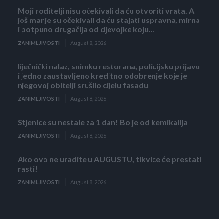
Moji roditelji nisu očekivali da ću otvoriti vrata. A
još manje su očekivali da ću stajati uspravna, mirna
i potpuno drugačija od djevojke koju...
ZANIMLJIVOSTI
August 8, 2026
liječnički nalaz, snimku restorana, policijsku prijavu
i jedno zaustavljeno kreditno odobrenje koje je
njegovoj obitelji srušilo cijelu fasadu
ZANIMLJIVOSTI
August 8, 2026
Stjenice su nestale za 1 dan! Bolje od kemikalija
ZANIMLJIVOSTI
August 8, 2026
Ako ovo ne uradite u AUGUSTU, tikvice će prestati
rasti!
ZANIMLJIVOSTI
August 8, 2026