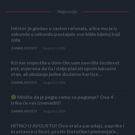
Najnovije
Héctor je gledao u zaslon računala, a lice mu je iz
sekunde u sekundu postajalo sve bliđe bijeloj boji
zida.
ZANIMLJIVOSTI
August 6, 2026
Kći me smjestila u dom čim sam navršila šezdeset
pet, uvjerena da ću i dalje plaćati njezin luksuzni
stan, ali ukidanje jedne dodatne kartice...
ZANIMLJIVOSTI
August 6, 2026
Mislite da je pegla samo za peglanje? Ova 4
trika će vas iznenaditi!
ZANIMLJIVOSTI
August 6, 2026
HITNO U AVGUSTU! Ovo vraća paradajz, paprike i
krastavce u život, protiv štetočina i plemenjače…