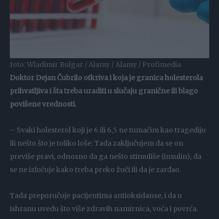
foto: Wladimir Bulgar / Alamy / Alamy / Profimedia
Doktor Dejan Čubrilo otkriva i koja je granica holesterola
prihvatljiva i šta treba uraditi u slučaju granične ili blago
povišene vrednosti.
– Svaki holesterol koji je 6 ili 6,5 ne tumačim kao tragediju
ili nešto što je toliko loše. Tada zaključujem da se on
previše pravi, odnosno da ga nešto stimuliše (insulin), da
se ne izlučuje kako treba preko žuči ili da je zarđao.
Tada preporučuje pacijentima antioksidanse, i da u
ishranu uvedu što više zdravih namirnica, voća i povrća.