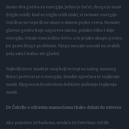
Imate dva goriva za energiju, jedno je šećer, drugo je mast
(trigliceridi). Kad su trigliceridi niski, vi nemate energije.
Oni ili se ne tope ili ne ulaze u sistem preko creva. Nemate
glavno gorivo koje sagoreva mirno, polako i tiho i daje
energiju. Ostaje vam jedino šećer, a to je jako skupo gorivo,
jer pravi druge probleme. Njega morate unositi na svakih
pola sata i stalno ste gladni.
Najbolji izvor masti je onaj koji se topi sa našeg masnog
tkiva i pretvori se u energiju. Insulin sprečava to topljenje
masti. Njegovom kontrolom dobićete puštanje topljenja
masti.
Dr Čubrilo o zdravim masnoćama i kako dolazi do zatvora
Ako pojedete 20 badema, struliće tri četvrtine. Od tih