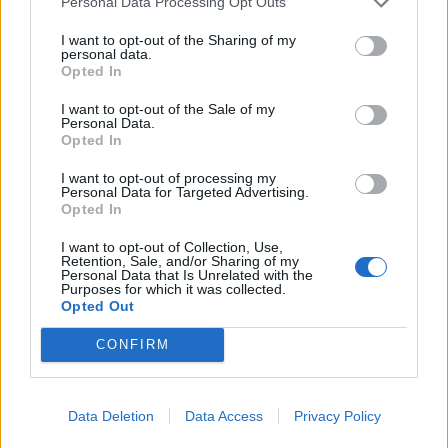
Personal Data Processing Opt Outs
foto: Rina
I want to opt-out of the Sharing of my
personal data.
Bolje je sve to voće pojesti, ali šta ćete ako nemate dobar
Opted In
želudac? Ako nemate enzime za varenje u želucu? A to je
I want to opt-out of the Sale of my
danas epidemija”, smatra dr Čubrilo.
Personal Data.
Opted In
On kaže da smo enzime za varenje izgubili zbog stresa.
I want to opt-out of processing my
Personal Data for Targeted Advertising.
Usled hroničnog stresa ti enzimi nestaju, hrana ne može
Opted In
da se vari, truli, i eto intoksikacije.
I want to opt-out of Collection, Use,
Retention, Sale, and/or Sharing of my
– Prvo što je zabranjeno u procesu detoksikacije jeste
Personal Data that Is Unrelated with the
Purposes for which it was collected.
mast. Nema ni maslinovog ulja. Ako imate organizam koji
Opted Out
je intoksiciran, to znači da jetra više ne može da se bori,
CONFIRM
puna je toksina. Zašto toj jetri davati zadatak da ona
obrađuje te masti? Pustite je da se oporavi, dajte joj
minimalne količine. Jedite meso bez ulja, spremljeno u
Data Deletion
Data Access
Privacy Policy
vodi, stavite puno povrća u taj lonac i napravite obrok bez