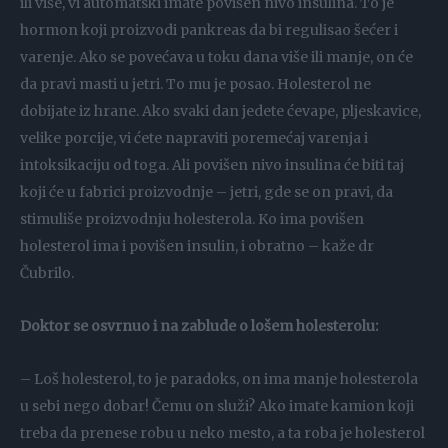
ili više, vi automatski imate povišen nivo insulina. To je
hormon koji proizvodi pankreas da bi regulisao šećer i
varenje. Ako se povećava u toku dana više ili manje, on će
da pravi masti u jetri. To mu je posao. Holesterol ne
dobijate iz hrane. Ako svaki dan jedete ćevape, pljeskavice,
velike porcije, vi ćete napraviti poremećaj varenja i
intoksikaciju od toga. Ali povišen nivo insulina će biti taj
koji će u fabrici proizvodnje – jetri, gde se on pravi, da
stimuliše proizvodnju holesterola. Ko ima povišen
holesterol ima i povišen insulin, i obratno – kaže dr
Čubrilo.
Doktor se osvrnuo i na zablude o lošem holesterolu:
– Loš holesterol, to je paradoks, on ima manje holesterola
u sebi nego dobar! Čemu on služi? Ako imate kamion koji
treba da prenese robu u neko mesto, a ta roba je holesterol