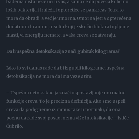
badema ništa neće ući u vas, a samo će da poveća količinu
loših bakterija i truleži, i opteretiće se pankreas. Jetra to
mora da obradi, a već je umorna. Umorna jetra opterećena
dodatnom hranom, insulin koji je skočio blokira topljenje
masti, vi energiju nemate, a vaša creva se zatvaraju.
Da li uspešna detoksikacija znači gubitak kilograma?
Iako to svi danas rade da bi izgubili kilograme, uspešna
detoksikacija ne mora da ima veze s tim.
– Uspešna detoksikacija znači uspostavljanje normalne
funkcije creva. To je precizna definicija. Ako smo uspeli
creva da podignemo iz minus faze u normalu, da ona
počnu da rade svoj posao, nema više intoksikacije – ističe
Čubrilo.