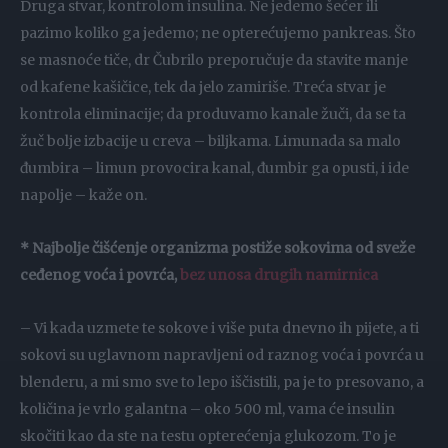
Druga stvar, kontrolom insulina. Ne jedemo šećer ili
pazimo koliko ga jedemo; ne opterećujemo pankreas. Što
se masnoće tiče, dr Čubrilo preporučuje da stavite manje
od kafene kašičice, tek da jelo zamiriše. Treća stvar je
kontrola eliminacije; da produvamo kanale žuči, da se ta
žuč bolje izbacije u creva – biljkama. Limunada sa malo
đumbira – limun provocira kanal, đumbir ga opusti, i ide
napolje – kaže on.
* Najbolje čišćenje organizma postiže sokovima od sveže
ceđenog voća i povrća,
bez unosa drugih namirnica
– Vi kada uzmete te sokove i više puta dnevno ih pijete, a ti
sokovi su uglavnom napravljeni od raznog voća i povrća u
blenderu, a mi smo sve to lepo iščistili, pa je to presovano, a
količina je vrlo galantna – oko 500 ml, vama će insulin
skočiti kao da ste na testu opterećenja glukozom. To je