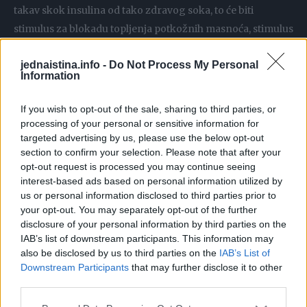
takav skok insulina od tako zdravog soka, to će biti
stimulus za blokadu topljenja potkožnih masnoća, stimulus
za pravljenje više holesterola i stimulus da vam se jetra
jednaistina.info -
Do Not Process My Personal
zamasti. Sok mora biti sa vlaknima, sa malo masnoće, sa
Information
semenkama, da se smiri taj odgovor pankreasa.
If you wish to opt-out of the sale, sharing to third parties, or
processing of your personal or sensitive information for
targeted advertising by us, please use the below opt-out
section to confirm your selection. Please note that after your
opt-out request is processed you may continue seeing
interest-based ads based on personal information utilized by
us or personal information disclosed to third parties prior to
your opt-out. You may separately opt-out of the further
disclosure of your personal information by third parties on the
IAB’s list of downstream participants. This information may
also be disclosed by us to third parties on the
IAB’s List of
Downstream Participants
that may further disclose it to other
third parties.