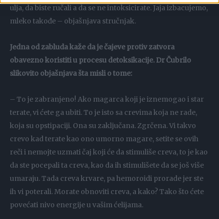
ulja, da biste ručali a da se ne intoksicirate. Jaja izbacujemo,
mleko takođe – objašnjava stručnjak.
Jedna od zabluda kaže da je čajeve protiv zatvora
obavezno koristiti u procesu detoksikacije. Dr Čubrilo
slikovito objašnjava šta misli o tome:
– To je zabranjeno! Ako magarca koji je iznemogao i star
terate, vi ćete ga ubiti. To je isto sa crevima koja ne rade,
koja su opstipaciji. Ona su zaključana. Zgrčena. Vi takvo
crevo kad terate kao ono umorno magare, setite se ovih
reči i nemojte uzmati čaj koji će da stimuliše creva, to je kao
da ste pocepali ta creva, kao da ih stimulišete da se još više
umaraju. Tada creva krvare, pa hemoroidi prorade jer ste
ih vi poterali. Morate obnoviti creva, a kako? Tako što ćete
povećati nivo energije u vašim ćelijama.