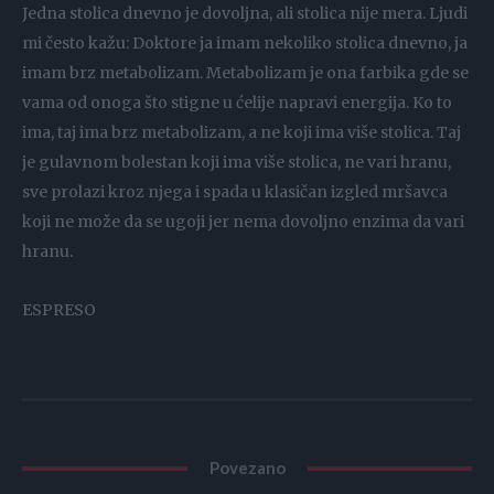
Jedna stolica dnevno je dovoljna, ali stolica nije mera. Ljudi
mi često kažu: Doktore ja imam nekoliko stolica dnevno, ja
imam brz metabolizam. Metabolizam je ona farbika gde se
vama od onoga što stigne u ćelije napravi energija. Ko to
ima, taj ima brz metabolizam, a ne koji ima više stolica. Taj
je gulavnom bolestan koji ima više stolica, ne vari hranu,
sve prolazi kroz njega i spada u klasičan izgled mršavca
koji ne može da se ugoji jer nema dovoljno enzima da vari
hranu.
ESPRESO
Povezano