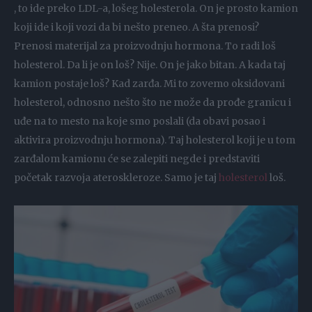
, to ide preko LDL-a, lošeg holesterola. On je prosto kamion
koji ide i koji vozi da bi nešto preneo. A šta prenosi?
Prenosi materijal za proizvodnju hormona. To radi loš
holesterol. Da li je on loš? Nije. On je jako bitan. A kada taj
kamion postaje loš? Kad zarđa. Mi to zovemo oksidovani
holesterol, odnosno nešto što ne može da prođe granicu i
uđe na to mesto na koje smo poslali (da obavi posao i
aktivira proizvodnju hormona). Taj holesterol koji je u tom
zarđalom kamionu će se zalepiti negde i predstaviti
početak razvoja ateroskleroze. Samo je taj
holesterol
loš.