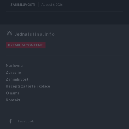
ZANIMLJIVOSTI
August 6, 2026
Jedna
Istina.info
PREMIUM CONTENT
Naslovna
Zdravlje
Zanimljivosti
Recepti za torte i kolače
O nama
Kontakt
Facebook