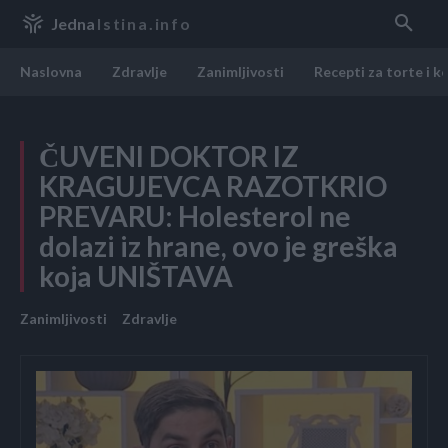
Jedna
Istina.info
Naslovna
Zdravlje
Zanimljivosti
Recepti za torte i k
ČUVENI DOKTOR IZ
KRAGUJEVCA RAZOTKRIO
PREVARU: Holesterol ne
dolazi iz hrane, ovo je greška
koja UNIŠTAVA
Zanimljivosti
Zdravlje