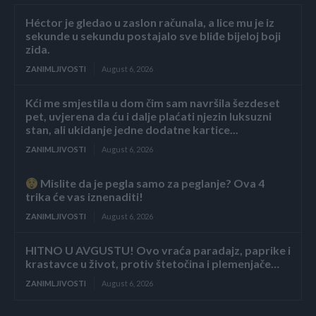
Héctor je gledao u zaslon računala, a lice mu je iz
sekunde u sekundu postajalo sve bliđe bijeloj boji
zida.
ZANIMLJIVOSTI
August 6, 2026
Kći me smjestila u dom čim sam navršila šezdeset
pet, uvjerena da ću i dalje plaćati njezin luksuzni
stan, ali ukidanje jedne dodatne kartice...
ZANIMLJIVOSTI
August 6, 2026
Mislite da je pegla samo za peglanje? Ova 4
trika će vas iznenaditi!
ZANIMLJIVOSTI
August 6, 2026
HITNO U AVGUSTU! Ovo vraća paradajz, paprike i
krastavce u život, protiv štetočina i plemenjače…
ZANIMLJIVOSTI
August 6, 2026