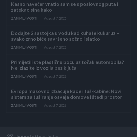
Kasno navečer vratio sam se s poslovnog puta i
zatekao sina kako
ZANIMLJIVOSTI
August 7, 2026
Dodajte 2 sastojka u vodu kad kuhate kukuruz –
svako zrno biće savršeno sočno i slatko
ZANIMLJIVOSTI
August 7, 2026
Primijetili ste plastičnu bocu uz točak automobila?
Ne izlazite iz vozila bez ključa
ZANIMLJIVOSTI
August 7, 2026
Evropa masovno izbacuje kade i tuš-kabine: Novi
sistem za tuširanje osvaja domove i štedi prostor
ZANIMLJIVOSTI
August 7, 2026
Jedna
Istina.info