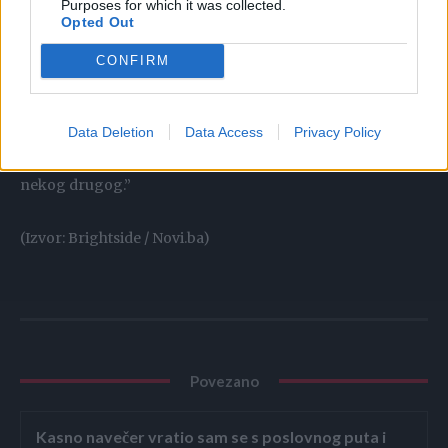
Purposes for which it was collected.
Opted Out
plišanog medu. Grlo mi se stegnulo. Moja sestra je ponovo
potrošila svoju ušteđevinu, svoje vrijeme, svoju ljubav —
CONFIRM
sve to — da još jednom nekom djetetu podari porodicu.
Zagrlila sam je i zaplakala, shvativši da nije nestala zato što
Data Deletion
Data Access
Privacy Policy
je bila povrijeđena, već zato što je tiho gradila nadu za
nekog drugog.”
(Izvor: Brightside / Novi.ba)
Povezano
Kasno navečer vratio sam se s poslovnog puta i