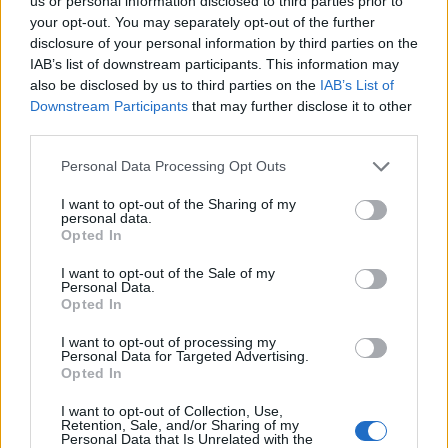
us or personal information disclosed to third parties prior to
your opt-out. You may separately opt-out of the further
Ušla sam i ukočila se — sestra je sjedila nasred dnevne
disclosure of your personal information by third parties on the
IAB’s list of downstream participants. This information may
sobe, okružena kutijama, mašnama i desetinama sitnih
also be disclosed by us to third parties on the
IAB’s List of
dječijih odjevnih komada!
Downstream Participants
that may further disclose it to other
third parties.
Na trenutak mi se srce steglo. Pomislila sam da je možda
Personal Data Processing Opt Outs
konačno izgubila razum. A onda je podigla pogled, oči su
joj bile pune suza, ali se smiješila. „Iznenađenje“, šapnula je.
I want to opt-out of the Sharing of my
personal data.
Ispostavilo se da je posljednjih nekoliko mjeseci
Opted In
udomljavala djevojčicu. Stidljivu, tihu petogodišnjakinju
I want to opt-out of the Sale of my
koja je upravo izgubila roditelje u nesreći — na isti način
Personal Data.
Opted In
kao i mi nekad. Sestra mi nije htjela ništa reći dok ne bude
sigurna da će usvajanje proći. „Trebala joj je kuća“, rekla je
I want to opt-out of processing my
Personal Data for Targeted Advertising.
drhtavim glasom. „I pomislila sam… možda mogu da joj
Opted In
dam ono što sam nekad dala tebi.“
I want to opt-out of Collection, Use,
Retention, Sale, and/or Sharing of my
Personal Data that Is Unrelated with the
U tom trenutku, djevojčica je provirila iza kauča, držeći