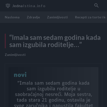
Jedna
Istina.info
Naslovna
Zdravlje
Zanimljivosti
Recepti za torte i k
“Imala sam sedam godina kada
sam izgubila roditelje…”
Zanimljivosti