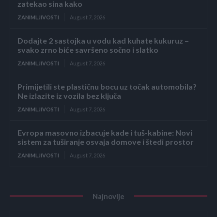
zatekao sina kako
ZANIMLJIVOSTI
August 7, 2026
Dodajte 2 sastojka u vodu kad kuhate kukuruz –
svako zrno biće savršeno sočno i slatko
ZANIMLJIVOSTI
August 7, 2026
Primijetili ste plastičnu bocu uz točak automobila?
Ne izlazite iz vozila bez ključa
ZANIMLJIVOSTI
August 7, 2026
Evropa masovno izbacuje kade i tuš-kabine: Novi
sistem za tuširanje osvaja domove i štedi prostor
ZANIMLJIVOSTI
August 7, 2026
Najnovije