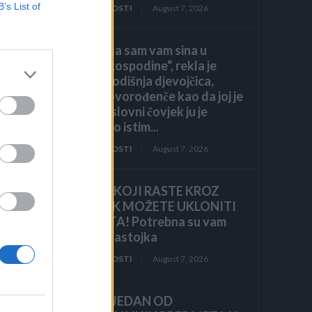
B’s List of
ZANIMLJIVOSTI
August 7, 2026
„Pronašla sam vam sina u
smeću, gospodine“, rekla je
sedmogodišnja djevojčica,
grleći novorođenče kao da joj je
brat. Poslovni čovjek ju je
pogledao istim...
ZANIMLJIVOSTI
August 7, 2026
KOROV KOJI RASTE KROZ
ŠLJUNAK MOŽETE UKLONITI
U 24 SATA! Potrebna su vam
samo 2 sastojka
ZANIMLJIVOSTI
August 7, 2026
 i
je,
OVO JE JEDAN OD