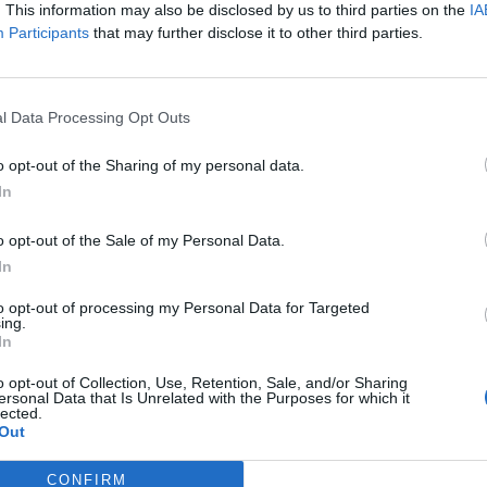
. This information may also be disclosed by us to third parties on the
IA
Participants
that may further disclose it to other third parties.
l Data Processing Opt Outs
o opt-out of the Sharing of my personal data.
In
o opt-out of the Sale of my Personal Data.
In
to opt-out of processing my Personal Data for Targeted
ing.
In
o opt-out of Collection, Use, Retention, Sale, and/or Sharing
ersonal Data that Is Unrelated with the Purposes for which it
lected.
remora razlikuje prvenstveno po svojoj dugotrajnosti, ali
Out
 poput poremećaja sna, gubitka pamćenja, pada koncentraci
CONFIRM