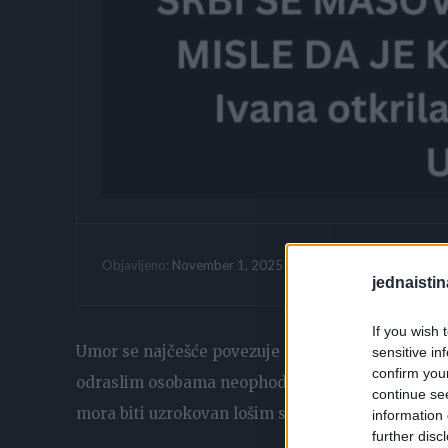
Vrijeme citanja:
November 1, 2025
Objavljeno:
jednaistin
If you wish 
Umor se najčešće povezuje sa nedostatkom ili loš
sensitive in
confirm you
odraslim osobama neophodno između 7 i 8 sati sn
continue se
mora biti uzrokovan lošim spavanjem, posebno a
information 
further disc