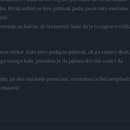
 Krvni sudovi se šire, pritisak pada, pa se zato osećamo
vić.
reteruju sa kafom, dr Stefanović kaže da je to zapravo veli
tan efekat. Kafa prvo podigne pritisak, ali ga zatim i obori
o mnogo kafe, potrebno je da pijemo što više vode i da
nziju, pa ako ona bude povećana, verovatno će biti neophod
Stefanović.