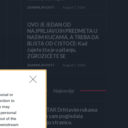
ZANIMLJIVOSTI
August 7, 2026
OVO JE JEDAN OD
NAJPRLJAVIJIH PREDMETA U
NAŠIM KUĆAMA, A TREBA DA
BLISTA OD ČISTOĆE: Kad
čujete šta je u pitanju,
ZGROZIĆETE SE
ZANIMLJIVOSTI
August 7, 2026
Najnovije
sonal or
je
ection to
ou may
ZAVRŠETAK Drhtavim rukama
 personal
ponovno sam pogledala
out of the
posljednju stranicu.
 downstream