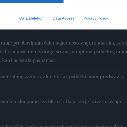
tatka energije, i drugim.
i i mentalni, mada medicinska praksa pokazuje da se ova d
Data Deletion
Data Access
Privacy Policy
ranje pri obavljanju čak i najjednostavnijih zadataka, kao 
t ili bol u mišićima. S druge strane, simptomi psihičkog umo
 kao i učestala pospanost.
 mentalnog zamora, ali neretko, psihički umor predstavlja
medicinsku pomoć za Blic otkrila je šta je krivac osećaja
som kovid 19, onda su ove tegobe povezane sa vremenskim