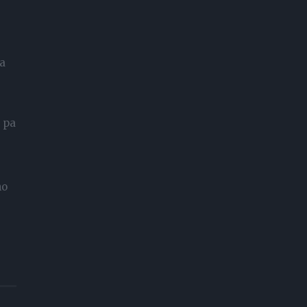
ka
, pa
no