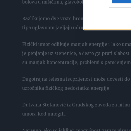
bolova u mišićima, glavobolje, vrtoglavice, nedos
Razlikujemo dve vrste hroničnog umora – fizičk
tipa uglavnom javljaju udruženo.
Fizički umor odlikuje manjak energije i lako uma
je penjanje uz stepenice, a često ga prati slabos
su manjak koncentracije, problemi s pamćenjem,
Dugotrajna telesna iscprljenost može dovesti do
uzročnika fizičkog nedostatka energije.
Dr Ivana Stefanović iz Gradskog zavoda za hitnu 
umora kod mnogih.
Naravno, ako se isključi mogućnost zaraze viru