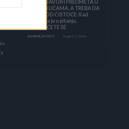
NAJPRLJAVIJIH PREDMETA U
NAŠIM KUĆAMA, A TREBA DA
BLISTA OD ČISTOĆE: Kad
va
čujete šta je u pitanju,
ZGROZIĆETE SE
ZANIMLJIVOSTI
August 7, 2026
što
ra