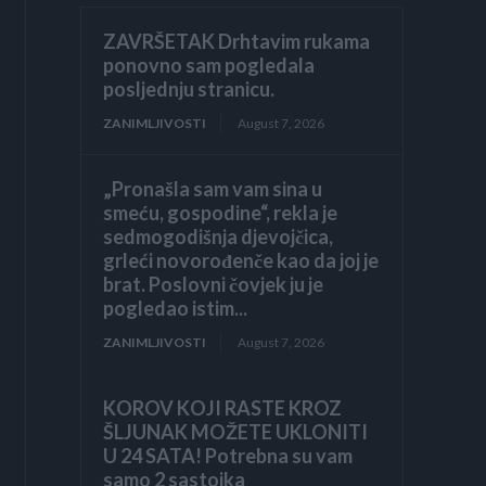
ZAVRŠETAK Drhtavim rukama
ponovno sam pogledala
posljednju stranicu.
ZANIMLJIVOSTI
August 7, 2026
„Pronašla sam vam sina u
smeću, gospodine“, rekla je
sedmogodišnja djevojčica,
grleći novorođenče kao da joj je
brat. Poslovni čovjek ju je
pogledao istim...
ZANIMLJIVOSTI
August 7, 2026
KOROV KOJI RASTE KROZ
ŠLJUNAK MOŽETE UKLONITI
U 24 SATA! Potrebna su vam
samo 2 sastojka