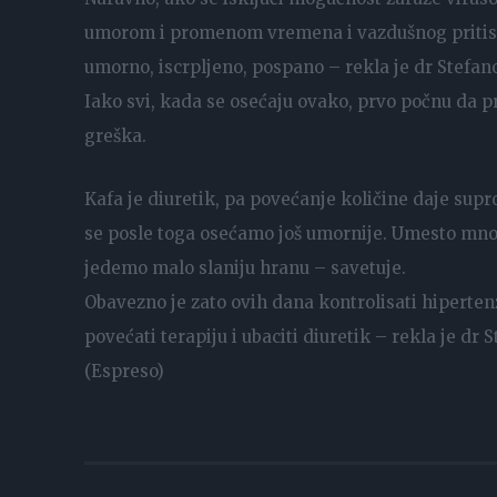
umorom i promenom vremena i vazdušnog pritiska.
umorno, iscrpljeno, pospano – rekla je dr Stefano
Iako svi, kada se osećaju ovako, prvo počnu da p
greška.
Kafa je diuretik, pa povećanje količine daje supro
se posle toga osećamo još umornije. Umesto mnog
jedemo malo slaniju hranu – savetuje.
Obavezno je zato ovih dana kontrolisati hiperte
povećati terapiju i ubaciti diuretik – rekla je dr 
(Espreso)