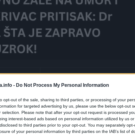
1
min.
a.info -
Do Not Process My Personal Information
to opt-out of the sale, sharing to third parties, or processing of your per
im kvalitetom sna. Medicinska istraživanja utvrdila su da 
formation for targeted advertising by us, please use the below opt-out s
r selection. Please note that after your opt-out request is processed y
a za očuvanje dobrog imuniteta i zdravlja. Ipak, umor ne
eing interest-based ads based on personal information utilized by us or
ko se radi o hroničnom osećaju premorenosti.
disclosed to third parties prior to your opt-out. You may separately opt-
losure of your personal information by third parties on the IAB’s list of