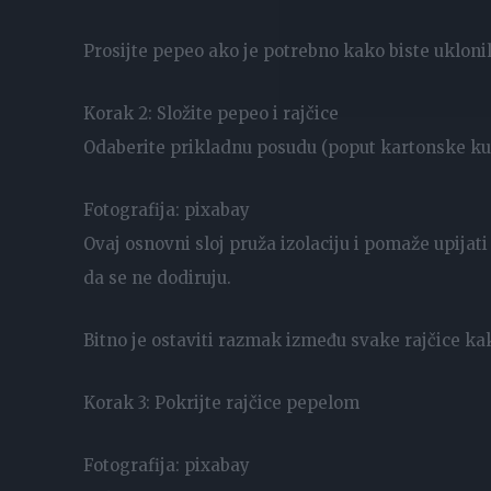
Prosijte pepeo ako je potrebno kako biste uklonili
Korak 2: Složite pepeo i rajčice
Odaberite prikladnu posudu (poput kartonske kutij
Fotografija: pixabay
Ovaj osnovni sloj pruža izolaciju i pomaže upijati
da se ne dodiruju.
Bitno je ostaviti razmak između svake rajčice kak
Korak 3: Pokrijte rajčice pepelom
Fotografija: pixabay