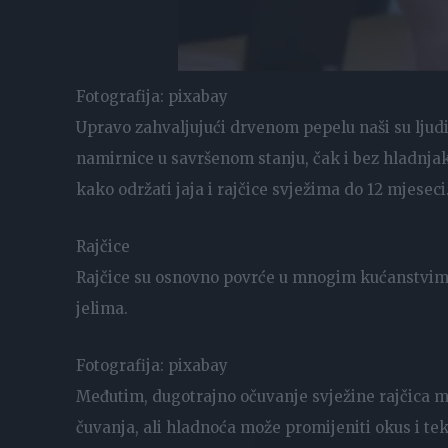
Fotografija: pixabay
Upravo zahvaljujući drvenom pepelu naši su ljudi
namirnice u savršenom stanju, čak i bez hladnjaka
kako održati jaja i rajčice svježima do 12 mjeseci
Rajčice
Rajčice su osnovno povrće u mnogim kućanstvima
jelima.
Fotografija: pixabay
Međutim, dugotrajno očuvanje svježine rajčica m
čuvanja, ali hladnoća može promijeniti okus i te