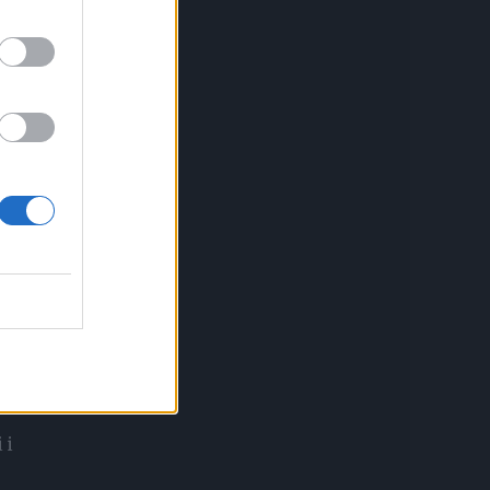
avni
 i