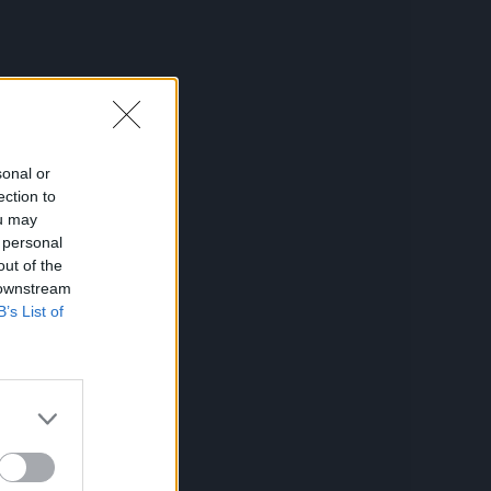
ika
sonal or
ection to
ou may
 personal
out of the
 downstream
B’s List of
.