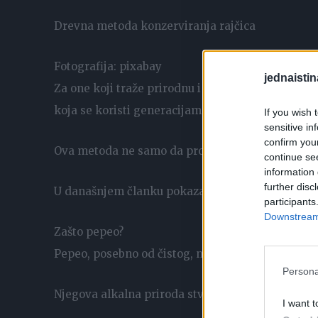
Drevna metoda konzerviranja rajčica
Fotografija: pixabay
jednaistin
Za one koji traže prirodnu i učinkovitu metodu ko
koja se koristi generacijama.
If you wish 
sensitive in
confirm you
Ova metoda ne samo da produžuje rok trajanja rajč
continue se
information 
further disc
U današnjem članku pokazat ćemo vam kako prim
participants
Downstream 
Zašto pepeo?
Pepeo, posebno od čistog, netretiranog drva, im
Persona
Njegova alkalna priroda stvara okruženje koje inh
I want t