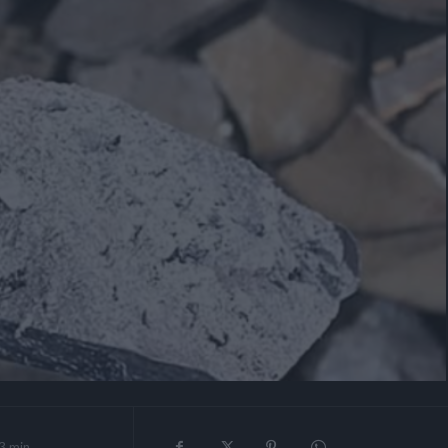
3
min.