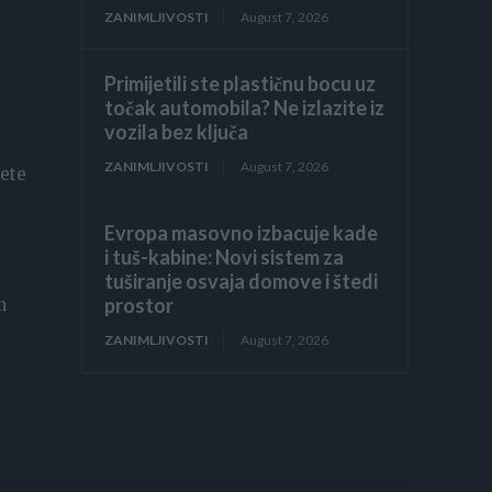
ZANIMLJIVOSTI
August 7, 2026
Primijetili ste plastičnu bocu uz
točak automobila? Ne izlazite iz
vozila bez ključa
ZANIMLJIVOSTI
August 7, 2026
ćete
Evropa masovno izbacuje kade
i tuš-kabine: Novi sistem za
tuširanje osvaja domove i štedi
prostor
m
ZANIMLJIVOSTI
August 7, 2026