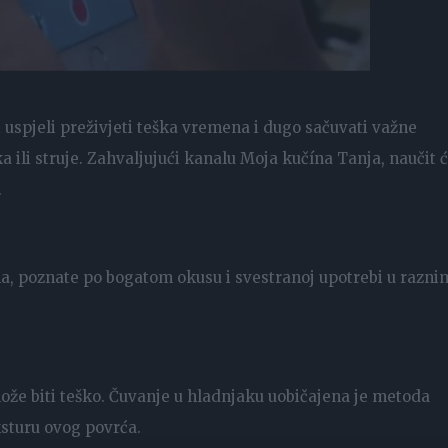
 uspjeli preživjeti teška vremena i dugo sačuvati važne
 ili struje. Zahvaljujući kanalu Moja kučína Tanja, naučit 
.
, poznate po bogatom okusu i svestranoj upotrebi u razni
ože biti teško. Čuvanje u hladnjaku uobičajena je metoda
ksturu ovog povrća.