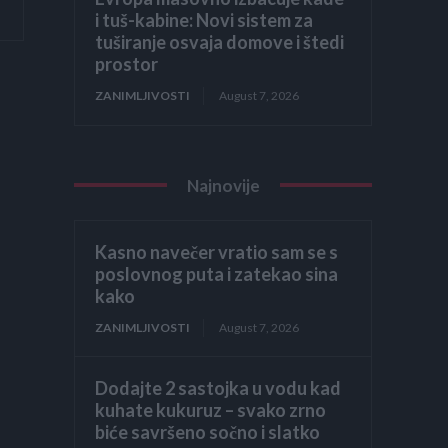
i tuš-kabine: Novi sistem za
tuširanje osvaja domove i štedi
prostor
ZANIMLJIVOSTI
August 7, 2026
Najnovije
Kasno navečer vratio sam se s
poslovnog puta i zatekao sina
kako
ZANIMLJIVOSTI
August 7, 2026
Dodajte 2 sastojka u vodu kad
kuhate kukuruz – svako zrno
biće savršeno sočno i slatko