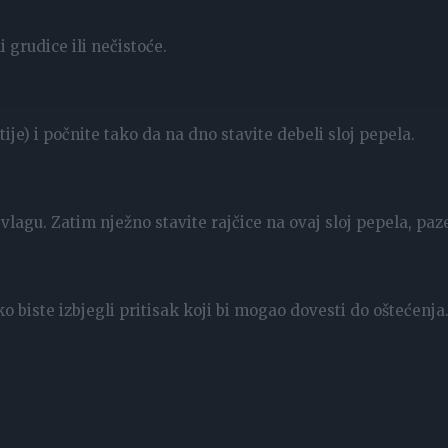
 grudice ili nečistoće.
e) i počnite tako da na dno stavite debeli sloj pepela.
 vlagu. Zatim nježno stavite rajčice na ovaj sloj pepela, paz
o biste izbjegli pritisak koji bi mogao dovesti do oštećenja