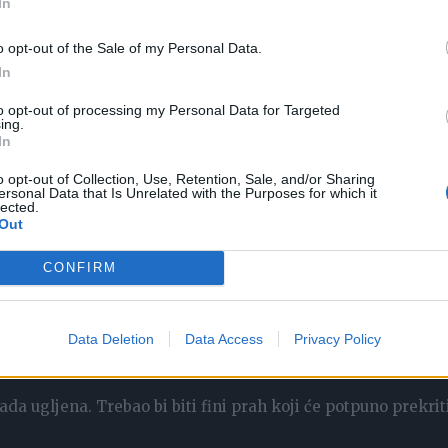
In
pristup kisika i sprječavajući nakupljanje vlage, koja je gl
o opt-out of the Sale of my Personal Data.
In
to opt-out of processing my Personal Data for Targeted
ing.
In
eć i ekološki prihvatljiva i isplativa, jer koristi prirodni
o opt-out of Collection, Use, Retention, Sale, and/or Sharing
ersonal Data that Is Unrelated with the Purposes for which it
lected.
Out
:
CONFIRM
Data Deletion
Data Access
Privacy Policy
a ugljena. Trebao bi biti fini prah koji će potpuno prekriti