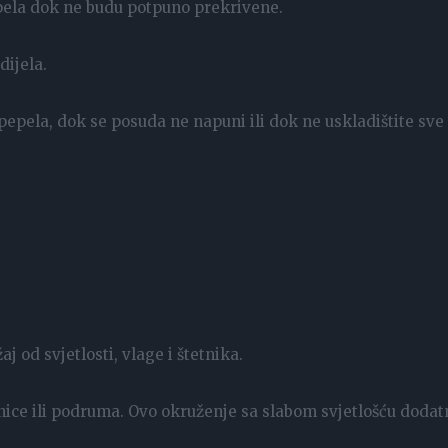
pepela dok ne budu potpuno prekrivene.
dijela.
 pepela, dok se posuda ne napuni ili dok ne uskladištite sve
j od svjetlosti, vlage i štetnika.
ice ili podruma. Ovo okruženje sa slabom svjetlošću dodat