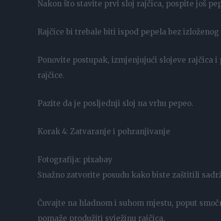
Nakon što stavite prvi sloj rajčica, pospite još 
Rajčice bi trebale biti ispod pepela bez izloženog 
Ponovite postupak, izmjenjujući slojeve rajčica i
rajčice.
Pazite da je posljednji sloj na vrhu pepeo.
Korak 4: Zatvaranje i pohranjivanje
Fotografija: pixabay
Snažno zatvorite posudu kako biste zaštitili sadrža
Čuvajte na hladnom i suhom mjestu, poput smočn
pomaže produžiti svježinu rajčica.