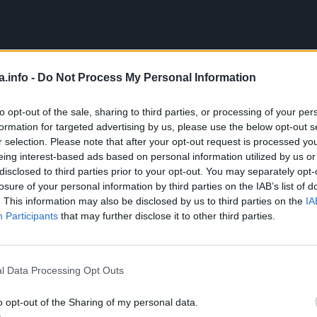
a.info -
Do Not Process My Personal Information
nzerviranja, čuvanje rajčica u pepelu tradicionalna je tehn
to opt-out of the sale, sharing to third parties, or processing of your per
formation for targeted advertising by us, please use the below opt-out s
r selection. Please note that after your opt-out request is processed y
ica, već i čuva njihov okus i nutritivnu vrijednost.
eing interest-based ads based on personal information utilized by us or
disclosed to third parties prior to your opt-out. You may separately opt-
losure of your personal information by third parties on the IAB’s list of
ijeniti ovu metodu.
. This information may also be disclosed by us to third parties on the
IA
Participants
that may further disclose it to other third parties.
a jedinstvena svojstva koja ga čine izvrsnim konzervansom
l Data Processing Opt Outs
ibira rast bakterija i plijesni, čime sprječava kvarenje.
o opt-out of the Sharing of my personal data.