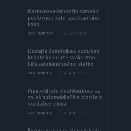
Kasno navečer vratio sam se s
poslovnog puta i zatekao sina
kako
ZANIMLJIVOSTI
August 7, 2026
Dodajte 2 sastojka u vodu kad
kuhate kukuruz – svako zrno
biće savršeno sočno i slatko
ZANIMLJIVOSTI
August 7, 2026
Primijetili ste plastičnu bocu uz
točak automobila? Ne izlazite iz
vozila bez ključa
ZANIMLJIVOSTI
August 7, 2026
Evropa masovno izbacuje kade