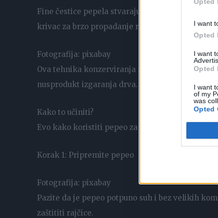
Opted 
Fine čestice pepela stvaraju barijeru, smanjujući 
I want t
krivac za brzo propadanje rajčice.
Opted 
I want 
Fotografija: pixabay
Advertis
Opted 
Ova tehnika konzerviranja nije samo jednostavna, v
nusprodukt izgaranja drva.
I want t
of my P
was col
Opted 
Kako to učiniti?
Evo kako koristiti pepeo za konzerviranje rajčica
Korak 1: Pripremite pepeo
Fotografija: pixabay
Pazite da je pepeo potpuno suh i bez velikih komad
zaštititi rajčice.