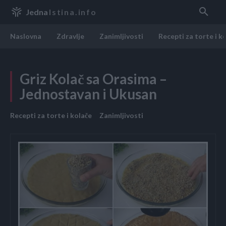
Jedna
Istina.info
Naslovna
Zdravlje
Zanimljivosti
Recepti za torte i k
Griz Kolač sa Orasima –
Jednostavan i Ukusan
Recepti za torte i kolače
Zanimljivosti