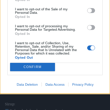
Jedan dio tijesta prebacite u tepsiju i ravnomjerno
I want to opt-out of the Sale of my
rasporedite.
Personal Data.
Opted In
Pospite orahe po razvaljanom tijestu.
Na ravnoj površini razvaljajte drugi dio tijesta, izrežite
I want to opt-out of processing my
Personal Data for Targeted Advertising.
na četvrtine i prebacite u tepsiju preko sloja oraha.
Opted In
Rukom dodatno poravnajte tijesto da bude ravno i bez
I want to opt-out of Collection, Use,
prekida.
Retention, Sale, and/or Sharing of my
Personal Data that Is Unrelated with the
Kolač izrežite kao baklavu ili po želji.
Purposes for which it was collected.
Opted Out
Pečenje:
CONFIRM
Pecite u prethodno zagrijanoj rerni na 200°C oko 25–30
minuta, dok kolač ne porumeni.
Čim ga izvadite iz rerne, prelijte ga sirupom.
Data Deletion
Data Access
Privacy Policy
Ostavite da kolač upije sirup i potpuno se ohladi.
Sirup: