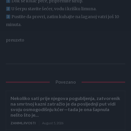
Dok se kolač peče, pripremite sirup.
U šerpu stavite šećer, vodu i krišku limuna.
Pustite da provri, zatim kuhajte na laganoj vatri još 10
minuta.
preuzeto
Povezano
Nekoliko sati prije njegova pogubljenja, zatvorenik
na smrtnoj kazni zatražio je da posljednji put vidi
svoju osmogodišnju kćer—tada je ona šapnula
nešto što je...
ZANIMLJIVOSTI
August 5, 2026