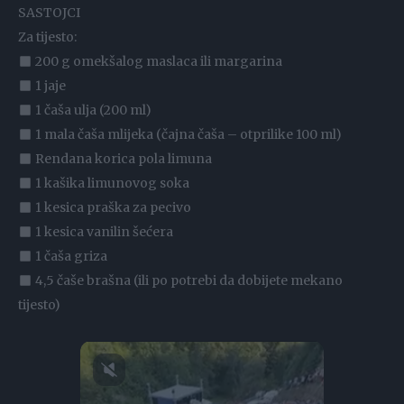
SASTOJCI
Za tijesto:
200 g omekšalog maslaca ili margarina
1 jaje
1 čaša ulja (200 ml)
1 mala čaša mlijeka (čajna čaša – otprilike 100 ml)
Rendana korica pola limuna
1 kašika limunovog soka
1 kesica praška za pecivo
1 kesica vanilin šećera
1 čaša griza
4,5 čaše brašna (ili po potrebi da dobijete mekano
tijesto)