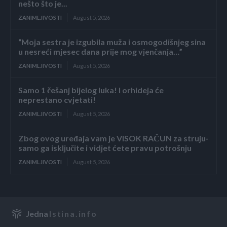
nešto što je...
ZANIMLJIVOSTI
August 5, 2026
“Moja sestra je izgubila muža i osmogodišnjeg sina
u nesreći mjesec dana prije mog vjenčanja…”
ZANIMLJIVOSTI
August 5, 2026
Samo 1 češanj bijelog luka! I orhideja će
neprestano cvjetati!
ZANIMLJIVOSTI
August 5, 2026
Zbog ovog uređaja vam je VISOK RAČUN za struju-
samo ga isključite i vidjet ćete pravu potrošnju
ZANIMLJIVOSTI
August 5, 2026
Jedna
Istina.info