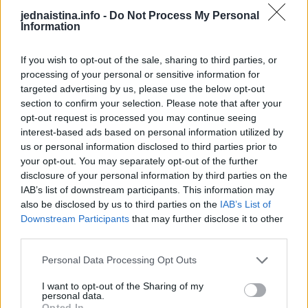
3 čaše šećera
jednaistina.info -
Do Not Process My Personal
Information
3 čaše vode
1 kriška limuna
If you wish to opt-out of the sale, sharing to third parties, or
processing of your personal or sensitive information for
Za punjenje:
targeted advertising by us, please use the below opt-out
1 čaša mljevenih oraha
section to confirm your selection. Please note that after your
opt-out request is processed you may continue seeing
interest-based ads based on personal information utilized by
PRIPREMA
us or personal information disclosed to third parties prior to
Tijesto:
your opt-out. You may separately opt-out of the further
U većoj posudi pomiješajte omekšali maslac ili margarin,
disclosure of your personal information by third parties on the
IAB’s list of downstream participants. This information may
jaje, ulje i mlijeko. (Važno je da maslac ili margarin bude
also be disclosed by us to third parties on the
IAB’s List of
omekšan radi lakšeg miješanja.)
Downstream Participants
that may further disclose it to other
Dodajte limunovu koricu, limunov sok, griz, vanilin
third parties.
šećer i prašak za pecivo.
Personal Data Processing Opt Outs
Postepeno dodajte brašno i umijesite mekano,
neljepljivo tijesto.
I want to opt-out of the Sharing of my
personal data.
Tijesto podijelite na dva dijela.
Opted In