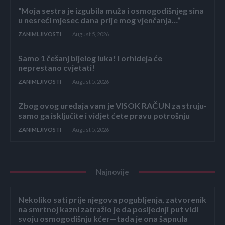
“Moja sestra je izgubila muža i osmogodišnjeg sina
u nesreći mjesec dana prije mog vjenčanja…”
ZANIMLJIVOSTI
August 5, 2026
Samo 1 češanj bijelog luka! I orhideja će
neprestano cvjetati!
ZANIMLJIVOSTI
August 5, 2026
Zbog ovog uređaja vam je VISOK RAČUN za struju-
samo ga isključite i vidjet ćete pravu potrošnju
ZANIMLJIVOSTI
August 5, 2026
Najnovije
Nekoliko sati prije njegova pogubljenja, zatvorenik
na smrtnoj kazni zatražio je da posljednji put vidi
svoju osmogodišnju kćer—tada je ona šapnula