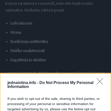
Kada je taj sistem u ravnoteži, naše telo funkcioniše
optimalno. Međutim, faktori poput:
Loše ishrane
Stresa
Korišćenja antibiotika
Fizičke neaktivnosti
Zagađenja iz okoline
…mogu dovesti do
disbioze
, odnosno narušavanja balansa
korisnih i štetnih bakterija.
Dr. Matić ističe da je upravo
jednaistina.info -
Do Not Process My Personal
disbioza koren mnogih hroničnih problema koji pogađaju
Information
modernog čoveka.
If you wish to opt-out of the sale, sharing to third parties, or
processing of your personal or sensitive information for
Jedan od najefikasnijih načina za
obnovu zdrave crijevne
targeted advertising by us, please use the below opt-out