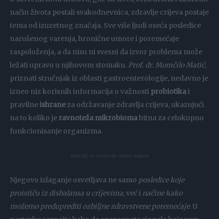
način života postali svakodnevnica, zdravlje crijeva postaje
tema od izuzetnog značaja. Sve više ljudi oseća posledice
narušenog varenja, hronične umore i poremećaje
raspoloženja, a da nisu ni svesni da izvor problema može
ležati upravo u njihovom stomaku.
Prof. dr. Momčilo Matić
,
priznati stručnjak iz oblasti gastroenterologije, nedavno je
izneo niz korisnih informacija o važnosti
probiotika
i
pravilne
ishrane
za održavanje zdravlja crijeva, ukazujući
na to koliko je
ravnoteža mikrobioma
bitna za celokupno
funkcionisanje organizma.
Sadržaj se nastavlja nakon oglasa
Njegovo izlaganje osvetljava ne samo
posledice koje
proističu iz disbalansa u crijevima
, već i
načine kako
možemo preduprediti ozbiljne zdravstvene poremećaje
. U