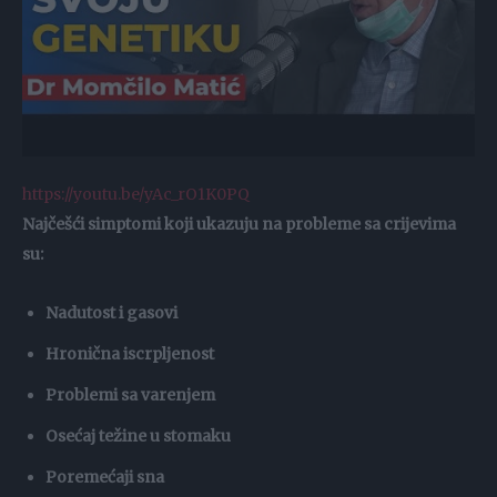
https://youtu.be/yAc_rO1K0PQ
Najčešći simptomi koji ukazuju na probleme sa crijevima
su:
Nadutost i gasovi
Hronična iscrpljenost
Problemi sa varenjem
Osećaj težine u stomaku
Poremećaji sna