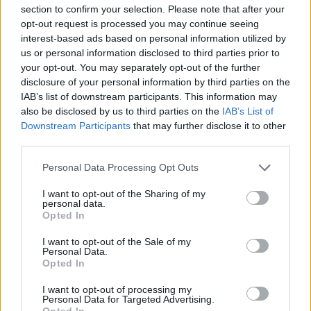
flore
jeste redovan unos
probiotika
– korisnih bakterija
section to confirm your selection. Please note that after your
opt-out request is processed you may continue seeing
koje pomažu u uspostavljanju mikrobiološke ravnoteže.
interest-based ads based on personal information utilized by
us or personal information disclosed to third parties prior to
Najpoznatiji probiotski sojevi uključuju:
your opt-out. You may separately opt-out of the further
disclosure of your personal information by third parties on the
IAB’s list of downstream participants. This information may
Lactobacillus
also be disclosed by us to third parties on the
IAB’s List of
Bifidobacterium
Downstream Participants
that may further disclose it to other
third parties.
Ove bakterije deluju tako što:
Personal Data Processing Opt Outs
I want to opt-out of the Sharing of my
Obnavljaju korisnu floru nakon upotrebe antibiotika
personal data.
Opted In
Sprečavaju širenje patogenih mikroorganizama
I want to opt-out of the Sale of my
Pomažu boljoj apsorpciji nutrijenata
Personal Data.
Opted In
Utiču pozitivno na imunološki sistem
I want to opt-out of processing my
Personal Data for Targeted Advertising.
Smanjuju simptome sindroma iritabilnog crijeva
Opted In