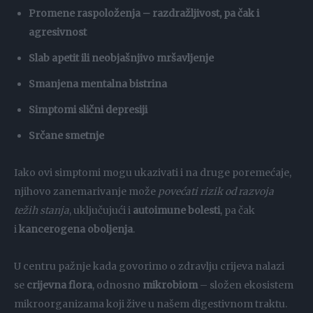
Promene raspoloženja – razdražljivost, pa čak i
agresivnost
Slab apetit ili neobjašnjivo mršavljenje
Smanjena mentalna bistrina
Simptomi slični depresiji
Srčane smetnje
Iako ovi simptomi mogu ukazivati i na druge poremećaje,
njihovo zanemarivanje može
povećati rizik od razvoja
težih stanja
, uključujući i
autoimune bolesti
, pa čak
i
kancerogena oboljenja
.
U centru pažnje kada govorimo o zdravlju crijeva nalazi
se
crijevna flora
, odnosno
mikrobiom
– složen ekosistem
mikroorganizama koji žive u našem digestivnom traktu.