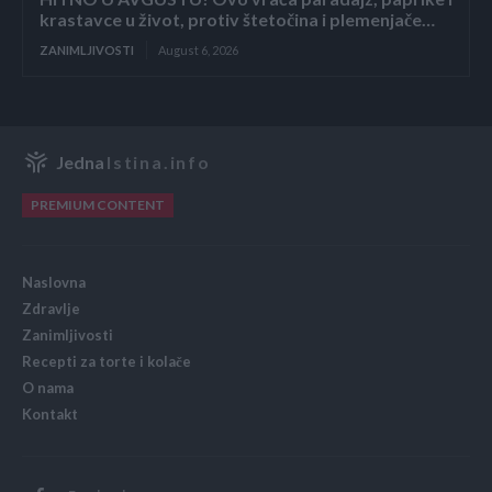
krastavce u život, protiv štetočina i plemenjače…
ZANIMLJIVOSTI
August 6, 2026
Jedna
Istina.info
PREMIUM CONTENT
Naslovna
Zdravlje
Zanimljivosti
Recepti za torte i kolače
O nama
Kontakt