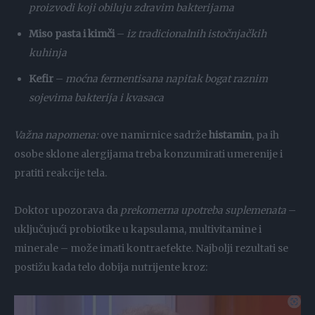
proizvodi koji obiluju zdravim bakterijama
Miso pasta i kimči
–
iz tradicionalnih istočnjačkih
kuhinja
Kefir
–
moćna fermentisana napitak bogat raznim
sojevima bakterija i kvasaca
Važna napomena:
ove namirnice sadrže
histamin
, pa ih
osobe sklone alergijama treba konzumirati umerenije i
pratiti reakcije tela.
Doktor upozorava da
prekomerna upotreba suplemenata
–
uključujući probiotike u kapsulama, multivitamine i
minerale – može imati kontraefekte. Najbolji rezultati se
postižu kada telo dobija nutrijente kroz: