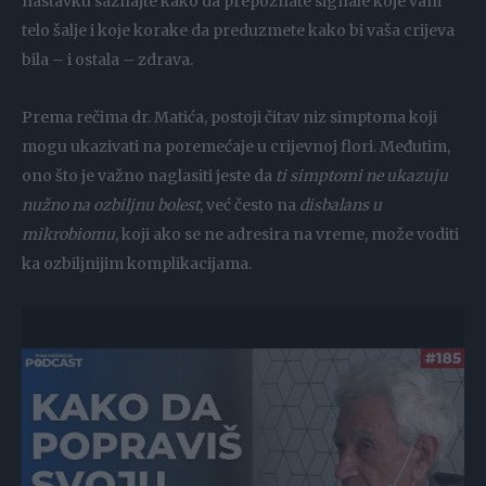
nastavku saznajte kako da prepoznate signale koje vam
telo šalje i koje korake da preduzmete kako bi vaša crijeva
bila – i ostala – zdrava.
Prema rečima dr. Matića, postoji čitav niz simptoma koji
mogu ukazivati na poremećaje u crijevnoj flori. Međutim,
ono što je važno naglasiti jeste da
ti simptomi ne ukazuju
nužno na ozbiljnu bolest
, već često na
disbalans u
mikrobiomu
, koji ako se ne adresira na vreme, može voditi
ka ozbiljnijim komplikacijama.