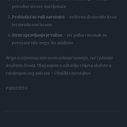
prirodne izvore nutrijenata.
Probiotici su vaši saveznici
– redovno ih unosite kroz
fermentisanu hranu.
Stres upravljanje je važno
– jer psiha i stomak su
povezani više nego što mislimo.
Briga o crijevima nije samo pitanje varenja, već i pitanje
kvaliteta života.
Ulaganjem u zdravlje crijeva ulažete u
celokupan organizam – i fizički i mentalno.
PREUZETO