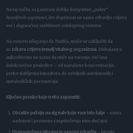
Na taj način, organizam dobija
kompletan „paket“
hranljivih supstanci
, što doprinosi ne samo zdravlju crijeva
već i
dugoročnoj stabilnosti celokupnog sistema
.
Na osnovu izlaganja dr. Matića, može se zaključiti da
su
zdrava crijeva temelj vitalnog organizma
. Disbalans u
mikrobiomu ne samo da utiče na varenje, već ima
dalekosežne posledice – od narušene koncentracije,
preko slabljenja imuniteta, do ozbiljnih autoimunih i
metaboličkih poremećaja.
Ključne poruke koje treba zapamtiti:
Obratite pažnju na signale koje vam telo šalje
– umor,
nadutost i promene raspoloženja nisu slučajni.
Uravnotežena ishrana je osnova zdravlja
– birajte