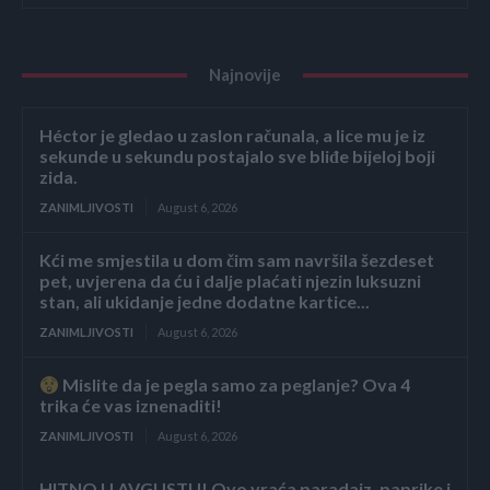
Najnovije
Héctor je gledao u zaslon računala, a lice mu je iz
sekunde u sekundu postajalo sve bliđe bijeloj boji
zida.
ZANIMLJIVOSTI
August 6, 2026
Kći me smjestila u dom čim sam navršila šezdeset
pet, uvjerena da ću i dalje plaćati njezin luksuzni
stan, ali ukidanje jedne dodatne kartice...
ZANIMLJIVOSTI
August 6, 2026
Mislite da je pegla samo za peglanje? Ova 4
trika će vas iznenaditi!
ZANIMLJIVOSTI
August 6, 2026
HITNO U AVGUSTU! Ovo vraća paradajz, paprike i