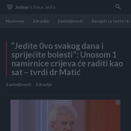
Jedna
Istina.info
Naslovna
Zdravlje
Zanimljivosti
Recepti za torte i k
“Jedite 0vo svakog dana i
spriječite bolesti”: Unosom 1
namirnice crijeva će raditi kao
sat – tvrdi dr Matić
Zanimljivosti
Zdravlje