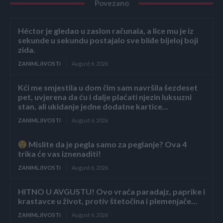
Povezano
Héctor je gledao u zaslon računala, a lice mu je iz
sekunde u sekundu postajalo sve bliđe bijeloj boji
zida.
ZANIMLJIVOSTI
August 6, 2026
Kći me smjestila u dom čim sam navršila šezdeset
pet, uvjerena da ću i dalje plaćati njezin luksuzni
stan, ali ukidanje jedne dodatne kartice...
ZANIMLJIVOSTI
August 6, 2026
Mislite da je pegla samo za peglanje? Ova 4
trika će vas iznenaditi!
ZANIMLJIVOSTI
August 6, 2026
HITNO U AVGUSTU! Ovo vraća paradajz, paprike i
krastavce u život, protiv štetočina i plemenjače…
ZANIMLJIVOSTI
August 6, 2026