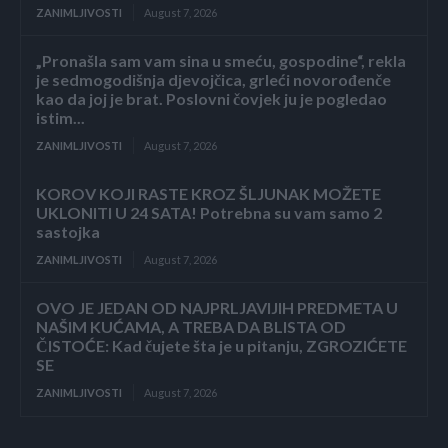
ZANIMLJIVOSTI
August 7, 2026
„Pronašla sam vam sina u smeću, gospodine“, rekla
je sedmogodišnja djevojčica, grleći novorođenče
kao da joj je brat. Poslovni čovjek ju je pogledao
istim...
ZANIMLJIVOSTI
August 7, 2026
KOROV KOJI RASTE KROZ ŠLJUNAK MOŽETE
UKLONITI U 24 SATA! Potrebna su vam samo 2
sastojka
ZANIMLJIVOSTI
August 7, 2026
OVO JE JEDAN OD NAJPRLJAVIJIH PREDMETA U
NAŠIM KUĆAMA, A TREBA DA BLISTA OD
ČISTOĆE: Kad čujete šta je u pitanju, ZGROZIĆETE
SE
ZANIMLJIVOSTI
August 7, 2026