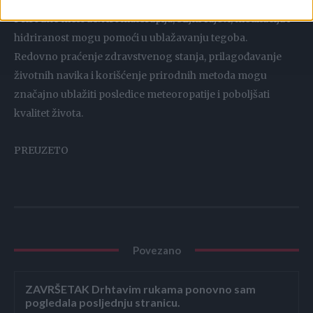
Prirodne metode: Aromaterapija, biljni čajevi, meditacija i
hidriranost mogu pomoći u ublažavanju tegoba.
Redovno praćenje zdravstvenog stanja, prilagođavanje
životnih navika i korišćenje prirodnih metoda mogu
značajno ublažiti posledice meteoropatije i poboljšati
kvalitet života.
PREUZETO
Povezano
ZAVRŠETAK Drhtavim rukama ponovno sam
pogledala posljednju stranicu.