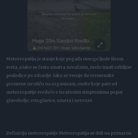
Huge 10m Sandpit Rooftop Jump
This Dog 
Medellín doesn’t need subways when Kervin’s jumping across rooftops... Meet Kervin Hernández... One of the rising names in global parkour... He trains with Xtremeteam Parkour, Colombia’s leading crew... In 2020, he won the Breakout Award at the Storror Awards... Since then, Kervin’s style has been turning heads across the community... Honestly, the future of Colombian parkour might already be here.
DO NOT TRY Huge 10m Sandpit drop... Enea achieved a Swiss record with this 10.2m sand jump. The athlete has been completing wild diving challenges, with this one truly pushing the limits. Maybe should've worn a helmet though...
DO NOT TRY Kayaker disappears into rushing wate
Meteoropatija je stanje koje pogađa mnoge ljude širom
sveta, a iako se često smatra nevažnim, može imati ozbiljne
posledice po zdravlje. Iako se veruje da vremenske
promene ne utiču na organizam, osobe koje pate od
meteoropatije svedoče o izraženim simptomima poput
glavobolje, vrtoglavice, umora i nervoze.
Definicija meteoropatije Meteoropatija se deli na primarnu