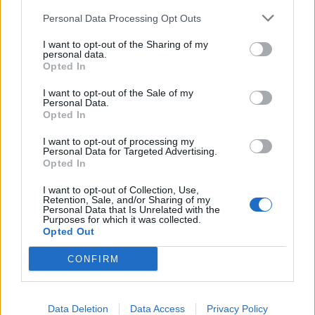
vremena jer one mogu izazvati sužavanje krvnih sudova i
Personal Data Processing Opt Outs
skok krvnog pritiska, povećavajući rizik od srčanog i
I want to opt-out of the Sharing of my
moždanog udara.
personal data.
Opted In
Da li i deca mogu biti meteoropati? Deca, naročito mlađeg
I want to opt-out of the Sale of my
Personal Data.
uzrasta, mogu pokazivati simptome meteoropatije poput
Opted In
razdražljivosti, lošeg sna, smanjene koncentracije i
I want to opt-out of processing my
nervoze.
Personal Data for Targeted Advertising.
Opted In
Kako ublažiti simptome meteoropatije?
I want to opt-out of Collection, Use,
Retention, Sale, and/or Sharing of my
Personal Data that Is Unrelated with the
Fizička aktivnost: Šetnje i boravak u prirodi pomažu u
Purposes for which it was collected.
Opted Out
ublažavanju simptoma.
Smanjenje nikotina i kofeina: Cigarete i energetski napici
CONFIRM
mogu pogoršati simptome.
Ishrana bogata vitaminima i mineralima: Magnezijum,
Data Deletion
Data Access
Privacy Policy
kalcijum i cink poboljšavaju imunitet i smanjuju stres.