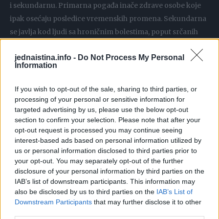
i sekundarnu. Primarna pogađa inače zdrave osobe koje
ipak osećaju posledice vremenskih promena. Sekundarna
se javlja kod ljudi sa hroničnim bolestima, poput srčanih
tegoba, visokog krvnog pritiska, astme ili artritisa, kojima
jednaistina.info -
Do Not Process My Personal
vremenske promene dodatno pogoršavaju simptome.
Information
Kako vremenske promene utiču na telo? Vremenske
If you wish to opt-out of the sale, sharing to third parties, or
promene deluju na elektromagnetne talase koji utiču na
processing of your personal or sensitive information for
targeted advertising by us, please use the below opt-out
hipotalamus u mozgu, podstičući lučenje hormona stresa i
section to confirm your selection. Please note that after your
smanjujući nivo endorfina – hormona sreće. Ovo može
opt-out request is processed you may continue seeing
dovesti do napetosti, nesanice, umora i bolova u mišićima i
interest-based ads based on personal information utilized by
zglobovima.
us or personal information disclosed to third parties prior to
your opt-out. You may separately opt-out of the further
disclosure of your personal information by third parties on the
IAB’s list of downstream participants. This information may
also be disclosed by us to third parties on the
IAB’s List of
Kada potražiti medicinsku pomoć? Osobe sa hroničnim
Downstream Participants
that may further disclose it to other
third parties.
bolestima treba da obrate pažnju na nagle promene