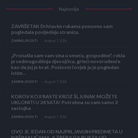
Najnovije
ZAVRŠETAK Drhtavim rukama ponovno sam
pogledala posljednju stranicu.
ZANIMLJIVOSTI
August 7, 2026
„Pronašla sam vam sina u smeću, gospodine“, rekla
je sedmogodišnja djevojčica, grleći novorođenče
kao da joj je brat. Poslovni čovjek ju je pogledao
istim...
ZANIMLJIVOSTI
August 7, 2026
KOROV KOJI RASTE KROZ ŠLJUNAK MOŽETE
UKLONITI U 24 SATA! Potrebna su vam samo 2
sastojka
ZANIMLJIVOSTI
August 7, 2026
OVO JE JEDAN OD NAJPRLJAVIJIH PREDMETA U
NAŠIM KUĆAMA, A TREBA DA BLISTA OD