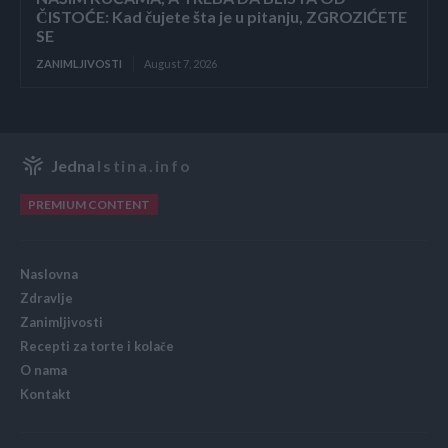
ČISTOĆE: Kad čujete šta je u pitanju, ZGROZIĆETE
SE
ZANIMLJIVOSTI
August 7, 2026
Jedna
Istina.info
PREMIUM CONTENT
Naslovna
Zdravlje
Zanimljivosti
Recepti za torte i kolače
O nama
Kontakt