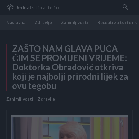
Jedna
Istina.info
Naslovna
Zdravlje
Zanimljivosti
Recepti za torte i k
ZAŠTO NAM GLAVA PUCA
ČIM SE PROMIJENI VRIJEME:
Doktorka Obradović otkriva
koji je najbolji prirodni lijek za
ovu tegobu
Zanimljivosti
Zdravlje