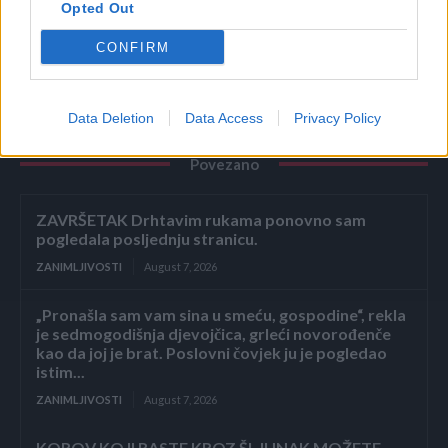
Opted Out
preuzeto
CONFIRM
Data Deletion
Data Access
Privacy Policy
Povezano
ZAVRŠETAK Drhtavim rukama ponovno sam
pogledala posljednju stranicu.
ZANIMLJIVOSTI
August 7, 2026
„Pronašla sam vam sina u smeću, gospodine“, rekla
je sedmogodišnja djevojčica, grleći novorođenče
kao da joj je brat. Poslovni čovjek ju je pogledao
istim...
ZANIMLJIVOSTI
August 7, 2026
KOROV KOJI RASTE KROZ ŠLJUNAK MOŽETE