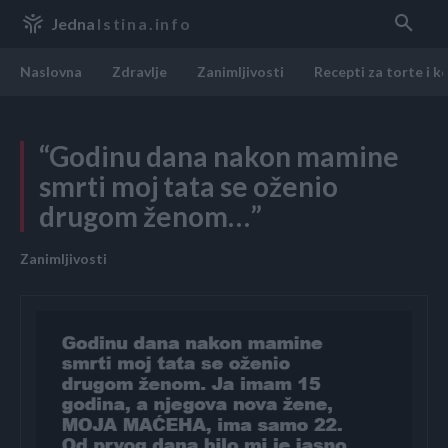
Jedna
Istina.info
Naslovna
Zdravlje
Zanimljivosti
Recepti za torte i k
“Godinu dana nakon mamine
smrti moj tata se oženio
drugom ženom…”
Zanimljivosti