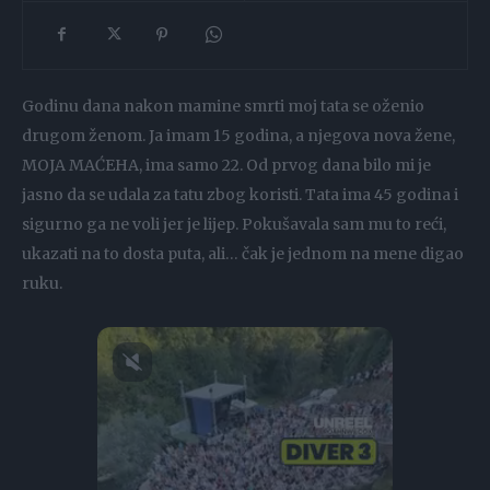
Godinu dana nakon mamine smrti moj tata se oženio
drugom ženom. Ja imam 15 godina, a njegova nova žene,
MOJA MAĆEHA, ima samo 22. Od prvog dana bilo mi je
jasno da se udala za tatu zbog koristi. Tata ima 45 godina i
sigurno ga ne voli jer je lijep. Pokušavala sam mu to reći,
ukazati na to dosta puta, ali… čak je jednom na mene digao
ruku.