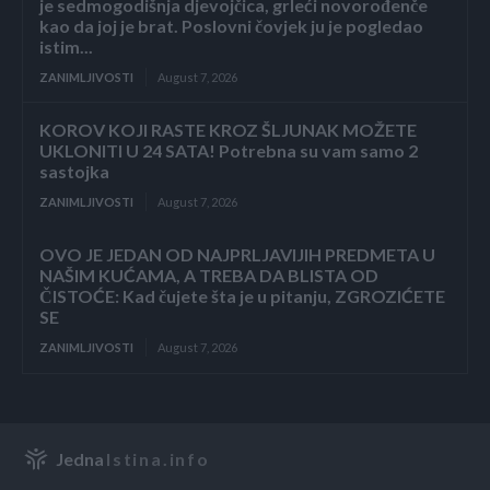
je sedmogodišnja djevojčica, grleći novorođenče
kao da joj je brat. Poslovni čovjek ju je pogledao
istim...
ZANIMLJIVOSTI
August 7, 2026
KOROV KOJI RASTE KROZ ŠLJUNAK MOŽETE
UKLONITI U 24 SATA! Potrebna su vam samo 2
sastojka
ZANIMLJIVOSTI
August 7, 2026
OVO JE JEDAN OD NAJPRLJAVIJIH PREDMETA U
NAŠIM KUĆAMA, A TREBA DA BLISTA OD
ČISTOĆE: Kad čujete šta je u pitanju, ZGROZIĆETE
SE
ZANIMLJIVOSTI
August 7, 2026
Jedna
Istina.info