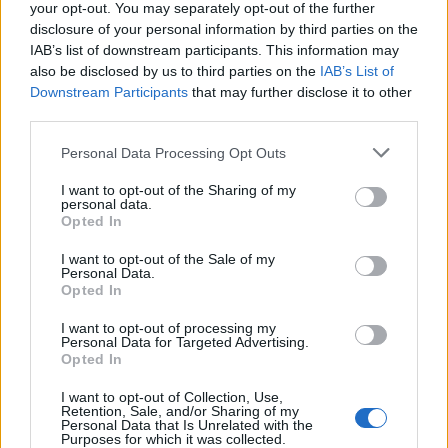
your opt-out. You may separately opt-out of the further
djevojka. Da stvar bude gora mene je predstavila kao svoju
disclosure of your personal information by third parties on the
mlađu sestru. Osjećala sam se jadno. Kada je tata došao sa
IAB’s list of downstream participants. This information may
posla odmah sam mu to ispričala, a on je tada rekao da više
also be disclosed by us to third parties on the
IAB’s List of
Downstream Participants
that may further disclose it to other
ne može trpjeti moje ludorije i da će me poslati u dom ako
third parties.
samo još jednom nešto ružno kažem za njegovu ženu.
Rekao mi je da sam u zabludi, da je mrzim jer mi je ušla na
Personal Data Processing Opt Outs
maminu poziciju. Mnogo toga mi je rekao, mnogo čega se
I want to opt-out of the Sharing of my
i ne sjećam, iskreno voljela bih da i ovo ostalo što sam
personal data.
Opted In
zapamtila izbrišem iz sjećanja.
I want to opt-out of the Sale of my
Personal Data.
U dom me neće poslati sigurno, sa njegovo ženom neću
Opted In
živjeti još je sigurnije. Mislim da ću se spakovati i otići
I want to opt-out of processing my
potražiti svoju sreću u nepoznatom. Gori život od ovoga
Personal Data for Targeted Advertising.
Opted In
koji živim sigrno nemogu imati.
I want to opt-out of Collection, Use,
Retention, Sale, and/or Sharing of my
Personal Data that Is Unrelated with the
Purposes for which it was collected.