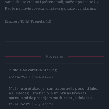
Samo ako se vredno i pošteno radi, može lepo i da se živi.
Rad je napravio čoveka i održava ga, kaže ovaj starina.
(Espreso/RINA/Prenela: N.J)
Povezano
2. dio: Pad carstva Sterling
ZANIMLJIVOSTI
August 8, 2026
Muž me pretukao jer sam zaboravila posoliti juhu,
a sljedećeg jutra bacio je šminku na krevet i
naredio mi da prekrijem modrice prije dolaska...
ZANIMLJIVOSTI
August 8, 2026