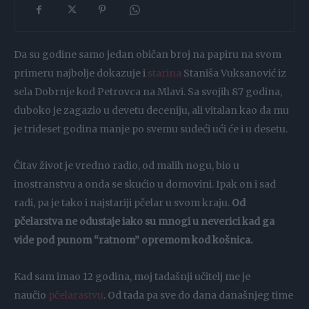
Da su godine samo jedan običan broj na papiru na svom
primeru najbolje dokazuje i
starina
Staniša Vuksanović iz
sela Dobrnje kod Petrovca na Mlavi. Sa svojih 87 godina,
duboko je zagazio u devetu deceniju, ali vitalan kao da mu
je trideset godina manje po svemu sudeći ući će i u desetu.
Čitav život je vredno radio, od malih nogu, bio u
inostranstvu a onda se skućio u domovini. Ipak on i sad
radi, pa je tako i najstariji pčelar u svom kraju.
Od
pčelarstva ne odustaje iako su mnogi u neverici kad ga
vide pod punom “ratnom” opremom kod košnica.
Kad sam imao 12 godina, moj tadašnji učitelj me je
naučio
pčelarastvu
. Od tada pa sve do dana današnjeg time