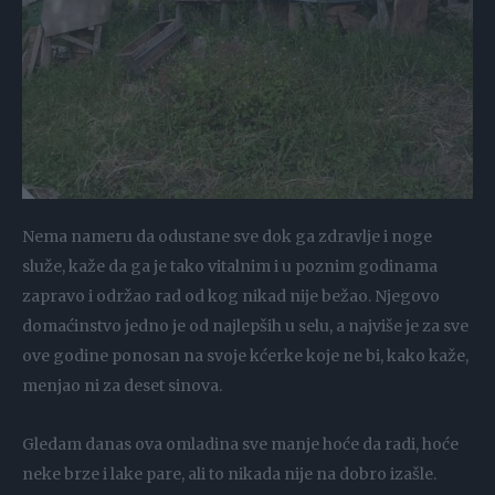
Nema nameru da odustane sve dok ga zdravlje i noge
služe, kaže da ga je tako vitalnim i u poznim godinama
zapravo i održao rad od kog nikad nije bežao. Njegovo
domaćinstvo jedno je od najlepših u selu, a najviše je za sve
ove godine ponosan na svoje kćerke koje ne bi, kako kaže,
menjao ni za deset sinova.
Gledam danas ova omladina sve manje hoće da radi, hoće
neke brze i lake pare, ali to nikada nije na dobro izašle.