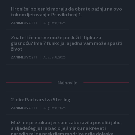
Hronični bolesnici moraju da obrate pažnju na ovo
tokom ljetovanja: Pravilo broj 1.
ZANIMLJIVOSTI
August 8, 2026
Znate li čemu sve može poslužiti tipka za
glasnoću? Ima 7 funkcija, a jedna vam može spasiti
život
ZANIMLJIVOSTI
August 8, 2026
Najnovije
2. dio: Pad carstva Sterling
ZANIMLJIVOSTI
August 8, 2026
Muž me pretukao jer sam zaboravila posoliti juhu,
a sljedećeg jutra bacio je šminku na krevet i
naredio mi da prekrijem modrice prije dolaska...