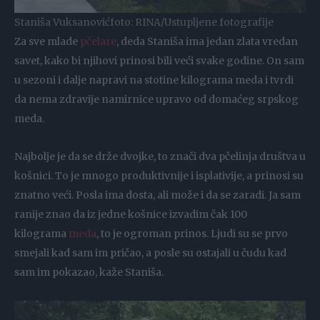
Staniša Vuksanović
foto: RINA/Ustupljene fotografije
Za sve mlade
pčelare
, deda Staniša ima jedan zlata vredan
savet, kako bi njihovi prinosi bili veći svake godine. On sam
u sezoni i dalje napravi na stotine kilograma meda i tvrdi
da nema zdravije namirnice upravo od domaćeg srpskog
meda.
Najbolje je da se drže dvojke, to znači dva pčelinja društva u
košnici. To je mnogo produktivnije i isplativije, a prinosi su
znatno veći. Posla ima dosta, ali može i da se zaradi. Ja sam
ranije znao da iz jedne košnice izvadim čak 100
kilograma
meda
, to je ogroman prinos. Ljudi su se prvo
smejali kad sam im pričao, a posle su ostajali u čudu kad
sam im pokazao, kaže Staniša.