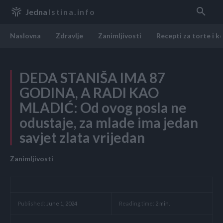
Jedna
Istina.info
Naslovna
Zdravlje
Zanimljivosti
Recepti za torte i k
DEDA STANIŠA IMA 87
GODINA, A RADI KAO
MLADIĆ: Od ovog posla ne
odustaje, za mlade ima jedan
savjet zlata vrijedan
Zanimljivosti
Reading time:
2
min.
Published:
June 1, 2024