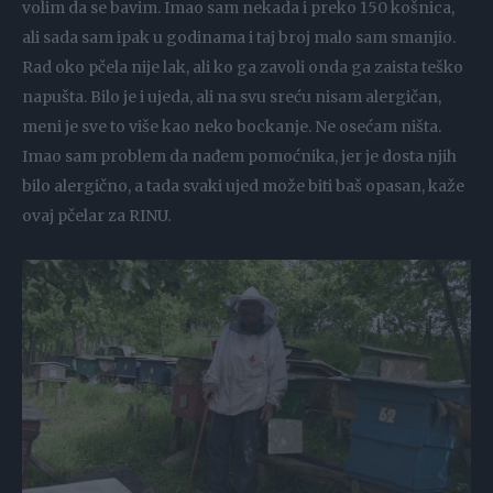
volim da se bavim. Imao sam nekada i preko 150 košnica,
ali sada sam ipak u godinama i taj broj malo sam smanjio.
Rad oko pčela nije lak, ali ko ga zavoli onda ga zaista teško
napušta. Bilo je i ujeda, ali na svu sreću nisam alergičan,
meni je sve to više kao neko bockanje. Ne osećam ništa.
Imao sam problem da nađem pomoćnika, jer je dosta njih
bilo alergično, a tada svaki ujed može biti baš opasan, kaže
ovaj pčelar za RINU.