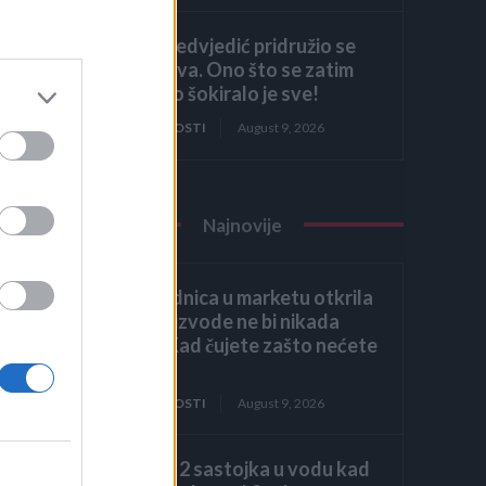
Siroče medvjedić pridružio se
krdu krava. Ono što se zatim
dogodilo šokiralo je sve!
ZANIMLJIVOSTI
August 9, 2026
Najnovije
Bivša radnica u marketu otkrila
koje proizvode ne bi nikada
kupila! Kad čujete zašto nećete
ni vi
ZANIMLJIVOSTI
August 9, 2026
Dodajte 2 sastojka u vodu kad
una