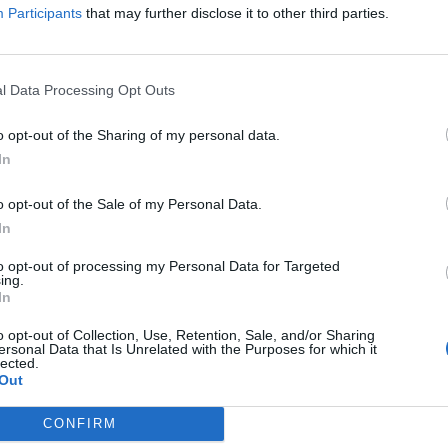
Participants
that may further disclose it to other third parties.
l Data Processing Opt Outs
hrana u vrećicama dobro zatvorene i zapakovane i pravilno
o opt-out of the Sharing of my personal data.
In
ze s ‘no frost’ tehnologijom, ipak se mnogi muče s ovim
o opt-out of the Sale of my Personal Data.
In
to opt-out of processing my Personal Data for Targeted
ing.
židera, prvo ga očistite, odnosno odmrznite i frižider i
In
osušite sve stjenke i lagano ih premažite uljem.
o opt-out of Collection, Use, Retention, Sale, and/or Sharing
ersonal Data that Is Unrelated with the Purposes for which it
lected.
nje leda.
Out
CONFIRM
azi u hladnjaku i zamrzivaču, stoga uvijek treba voditi rač