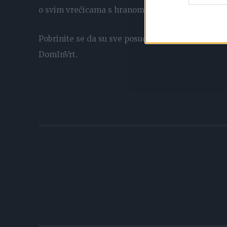
o svim vrećicama s hranom koje pohranjujete un
Pobrinite se da su sve posude i vrećice s namirni
DomInVrt.