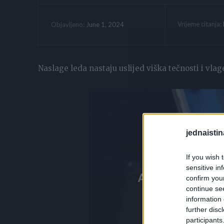
Vrijeme citanja:
June 1, 2024
Objavljeno:
Naslage leda nastaju uslijed viška tečnosti i vla
jednaistin
If you wish 
sensitive in
confirm you
continue se
information 
further disc
participants