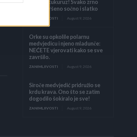
kuhate kukuruz! Svako zrno
biće savršeno sočno i slatko
ZANIMLJIVOSTI
August 9, 2026
nosi
Orke su opkolile polarnu
medvjedicu i njeno mladunče:
NEĆETE vjerovati kako se sve
završilo.
ZANIMLJIVOSTI
August 9, 2026
Siroče medvjedić pridružio se
krdu krava. Ono što se zatim
dogodilo šokiralo je sve!
ZANIMLJIVOSTI
August 9, 2026