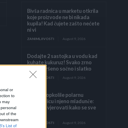
Bivša radnica u marketu otkrila
koje proizvode ne bi nikada
kupila! Kad čujete zašto nećete
ni vi
ZANIMLJIVOSTI
August 9, 2026
Dodajte 2 sastojka u vodu kad
kuhate kukuruz! Svako zrno
biće savršeno sočno i slatko
ZANIMLJIVOSTI
August 9, 2026
sonal or
Orke su opkolile polarnu
ection to
medvjedicu i njeno mladunče:
ou may
NEĆETE vjerovati kako se sve
 personal
završilo.
out of the
 downstream
ZANIMLJIVOSTI
August 9, 2026
B’s List of