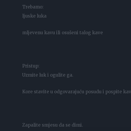
Trebamo:
ljuske luka
mljevenu kavu ili osušeni talog kave
Pristup:
Uzmite luk i ogulite ga.
Kore stavite u odgovarajuću posudu i pospite ka
Zapalite smjesu da se dimi.