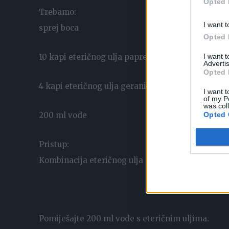
Opted 
Trebamo:
I want t
sprej boca
Opted 
I want 
10 kapi eteričnog ulja paprene metvice
Advertis
Opted 
4 kapi eteričnog ulja geranija
I want t
of my P
was col
Opted 
200 ml vode
Pristup:
Kombinacija eteričnog ulja mente i geranija izr
Pomiješajte 200 ml vode s eteričnim uljima.