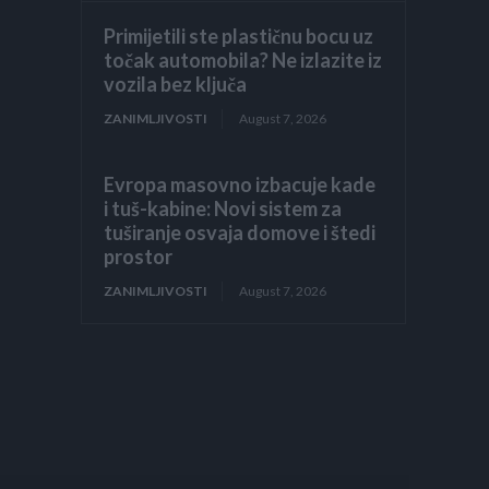
Primijetili ste plastičnu bocu uz
točak automobila? Ne izlazite iz
vozila bez ključa
ZANIMLJIVOSTI
August 7, 2026
Evropa masovno izbacuje kade
i tuš-kabine: Novi sistem za
tuširanje osvaja domove i štedi
prostor
ZANIMLJIVOSTI
August 7, 2026