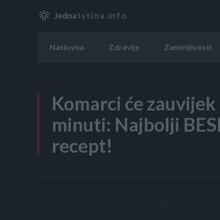
Jedna
Istina.info
Naslovna
Zdravlje
Zanimljivosti
Komarci će zauvijek 
minuti: Najbolji BE
recept!