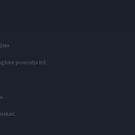
jaju.
glove prostorija itd.
a.
rskati.