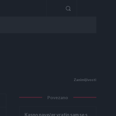
Zanimljivosti
Povezano
Kasno navečer vratio sam se s