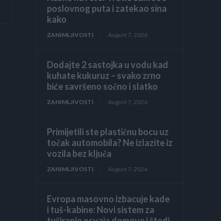
poslovnog puta i zatekao sina
kako
ZANIMLJIVOSTI
August 7, 2026
Dodajte 2 sastojka u vodu kad
kuhate kukuruz – svako zrno
biće savršeno sočno i slatko
ZANIMLJIVOSTI
August 7, 2026
Primijetili ste plastičnu bocu uz
točak automobila? Ne izlazite iz
vozila bez ključa
ZANIMLJIVOSTI
August 7, 2026
Evropa masovno izbacuje kade
i tuš-kabine: Novi sistem za
tuširanje osvaja domove i štedi