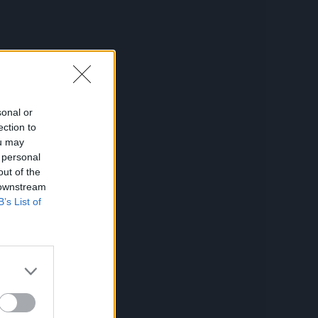
sonal or
ection to
ou may
 personal
out of the
 downstream
ih
B’s List of