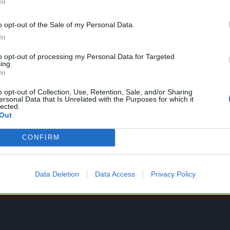
In
o opt-out of the Sale of my Personal Data.
In
to opt-out of processing my Personal Data for Targeted
ing.
In
o opt-out of Collection, Use, Retention, Sale, and/or Sharing
ersonal Data that Is Unrelated with the Purposes for which it
lected.
Out
CONFIRM
avna je bomba protiv komaraca.
Data Deletion
Data Access
Privacy Policy