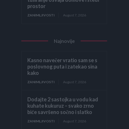
prostor
ZANIMLJIVOSTI
August 7, 2026
Najnovije
Kasno navečer vratio sam se s
poslovnog puta i zatekao sina
kako
ZANIMLJIVOSTI
August 7, 2026
Dodajte 2 sastojka u vodu kad
kuhate kukuruz – svako zrno
biće savršeno sočno i slatko
ZANIMLJIVOSTI
August 7, 2026