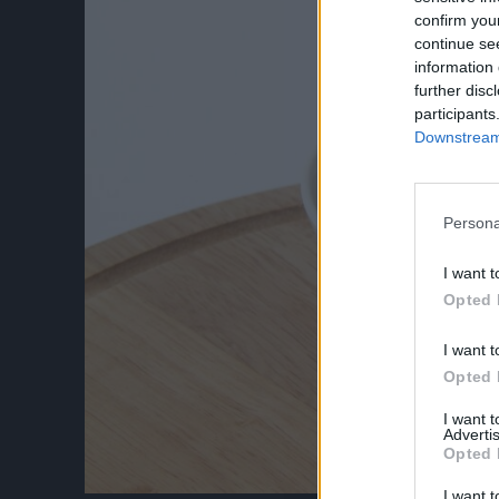
confirm you
continue se
information 
further disc
participants
Downstream 
Persona
I want t
Opted 
I want t
Opted 
I want 
Advertis
Opted 
I want t