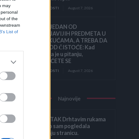
ou may
ZANIMLJIVOSTI
August 7, 2026
 personal
out of the
 downstream
OVO JE JEDAN OD
B’s List of
NAJPRLJAVIJIH PREDMETA U
NAŠIM KUĆAMA, A TREBA DA
BLISTA OD ČISTOĆE: Kad
čujete šta je u pitanju,
ZGROZIĆETE SE
ZANIMLJIVOSTI
August 7, 2026
Najnovije
ZAVRŠETAK Drhtavim rukama
ponovno sam pogledala
posljednju stranicu.