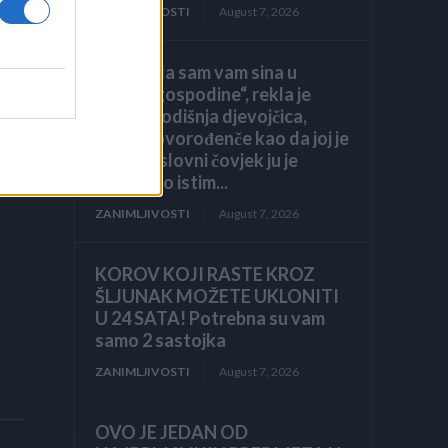
ZANIMLJIVOSTI
August 7, 2026
„Pronašla sam vam sina u
ga
smeću, gospodine“, rekla je
sedmogodišnja djevojčica,
grleći novorođenče kao da joj je
brat. Poslovni čovjek ju je
pogledao istim...
ZANIMLJIVOSTI
August 7, 2026
KOROV KOJI RASTE KROZ
ŠLJUNAK MOŽETE UKLONITI
U 24 SATA! Potrebna su vam
samo 2 sastojka
ZANIMLJIVOSTI
August 7, 2026
OVO JE JEDAN OD