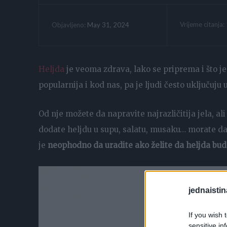
Vrijeme citanja:
May 31, 2024
Objavljeno:
Heljda
je veoma zdrava, lako se priprema i što je 
popularnija i kod nas, pa je ljudi često uključuju 
Od nje možete da napravite najrazličitija jela, al
dodate heljdu u supu, salatu, musaku… morate da je
je
neophodno da uradite ako želite da heljda bu
jednaistin
If you wish 
sensitive in