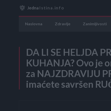
Jedna
Istina.info
Naslovna
Zdravlje
Zanimljivosti
DA LI SE HELJDA PR
KUHANJA? Ovo je or
za NAJZDRAVIJU P
imaćete savršen RU