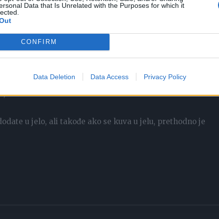
 najbitnije – nije skupa
foto: Profimedia
ersonal Data that Is Unrelated with the Purposes for which it
lected.
 vodom, a onda ostavite da se dobro osuši. Ako heljdu dobro
Out
prži.
U tiganju zagrejte malo maslinovog ulja i stavite u nje
CONFIRM
Data Deletion
Data Access
Privacy Policy
o želite da poboljšate ukus heljdi dodajte joj neko začinsko
luk, kurkuma…
odate u jelo, ali takođe ako se kuva u jelu, prethodno je