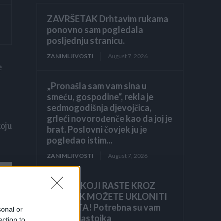
ZAVRŠETAK Drhtavim rukama
ponovno sam pogledala
posljednju stranicu.
ZANIMLJIVOSTI
August 7, 2026
e
„Pronašla sam vam sina u
smeću, gospodine“, rekla je
sedmogodišnja djevojčica,
grleći novorođenče kao da joj je
koju
brat. Poslovni čovjek ju je
pogledao istim...
ZANIMLJIVOSTI
August 7, 2026
KOROV KOJI RASTE KROZ
ŠLJUNAK MOŽETE UKLONITI
U 24 SATA! Potrebna su vam
sonal or
samo 2 sastojka
ection to