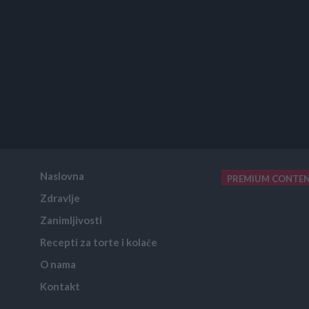
Naslovna
PREMIUM CONTE
Zdravlje
placeholder text
Zanimljivosti
Recepti za torte i kolače
O nama
Kontakt