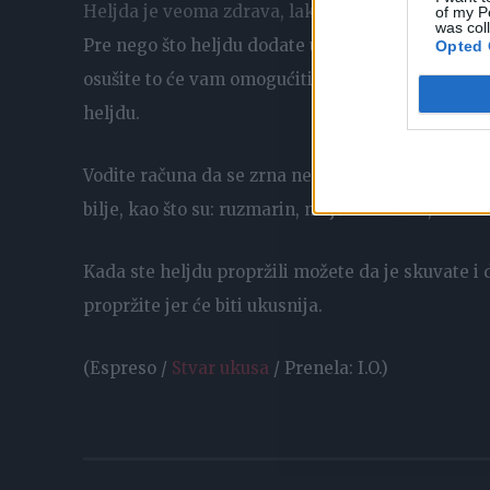
Heljda je veoma zdrava, lako se priprema i što je
of my P
was col
Pre nego što heljdu dodate u jelo isperite je pod
Opted 
osušite to će vam omogućiti da se ravnomerno
is
heljdu.
Vodite računa da se zrna ne osuše ili preprže. Ak
bilje, kao što su: ruzmarin, majčina dušica, beli 
Kada ste heljdu propržili možete da je skuvate i d
propržite jer će biti ukusnija.
(Espreso /
Stvar ukusa
/ Prenela: I.O.)