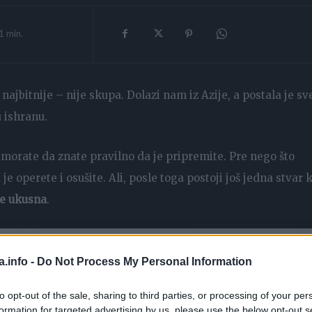
1
min.
najbitnije – nije skupa. Dolazi nam iz Azije, a postala je sv
u ishranu.
i morate da znate pravilno da je pripremite. Pre nego što
 operete i osušite. Ali, posle toga postoji još jedna stvar 
de ukusna
.
a.info -
Do Not Process My Personal Information
to opt-out of the sale, sharing to third parties, or processing of your per
formation for targeted advertising by us, please use the below opt-out s