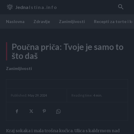
Jedna
Istina.info
Naslovna
Zdravlje
Zanimljivosti
Recepti za torte i k
Poučna priča: Tvoje je samo to
što daš
Zanimljivosti
Reading time:
4
min.
Published:
May 29, 2024
Kraj sokaka i mala trošna kućica. Ulica s kaldrmom nad