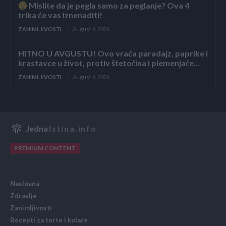
Mislite da je pegla samo za peglanje? Ova 4
trika će vas iznenaditi!
ZANIMLJIVOSTI
August 6, 2026
HITNO U AVGUSTU! Ovo vraća paradajz, paprike i
krastavce u život, protiv štetočina i plemenjače…
ZANIMLJIVOSTI
August 6, 2026
Jedna
Istina.info
PREMIUM CONTENT
Naslovna
Zdravlje
Zanimljivosti
Recepti za torte i kolače