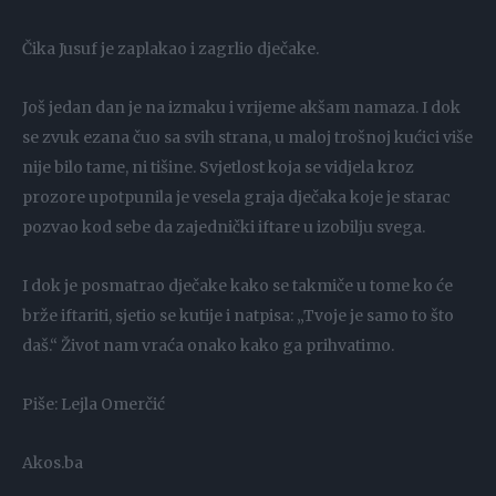
Čika Jusuf je zaplakao i zagrlio dječake.
Još jedan dan je na izmaku i vrijeme akšam namaza. I dok
se zvuk ezana čuo sa svih strana, u maloj trošnoj kućici više
nije bilo tame, ni tišine. Svjetlost koja se vidjela kroz
prozore upotpunila je vesela graja dječaka koje je starac
pozvao kod sebe da zajednički iftare u izobilju svega.
I dok je posmatrao dječake kako se takmiče u tome ko će
brže iftariti, sjetio se kutije i natpisa: „Tvoje je samo to što
daš.“ Život nam vraća onako kako ga prihvatimo.
Piše: Lejla Omerčić
Akos.ba