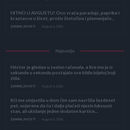
HITNO U AVGUSTU! Ovo vraća paradajz, paprike i
krastavce u život, protiv štetočina i plemenjače…
ZANIMLJIVOSTI
August 6, 2026
Najnovije
Héctor je gledao u zaslon računala, a lice mu je iz
sekunde u sekundu postajalo sve bliđe bijeloj boji
zida.
ZANIMLJIVOSTI
August 6, 2026
Kći me smjestila u dom čim sam navršila šezdeset
pet, uvjerena da ću i dalje plaćati njezin luksuzni
stan, ali ukidanje jedne dodatne kartice...
ZANIMLJIVOSTI
August 6, 2026