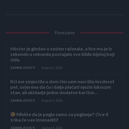
Povezano
Héctor je gledao u zaslon računala, a lice mu je iz
sekunde u sekundu postajalo sve bliđe bijeloj boji
zida.
ZANIMLJIVOSTI
August 6, 2026
Kći me smjestila u dom čim sam navršila šezdeset
pet, uvjerena da ću i dalje plaćati njezin luksuzni
stan, ali ukidanje jedne dodatne kartice...
ZANIMLJIVOSTI
August 6, 2026
Mislite da je pegla samo za peglanje? Ova 4
trika će vas iznenaditi!
ZANIMLJIVOSTI
August 6, 2026