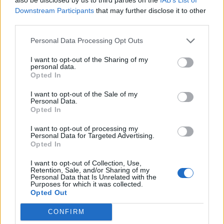
somun, vidio je kutiju na kojoj je pisalo: „Tvoje je samo to
Downstream Participants
that may further disclose it to other
što daš.“
third parties.
Personal Data Processing Opt Outs
Pogledao je u svoj dlan. Čvrsto stisnuta ruka čuvala je nešto
sitno novca koji je čika Jusuf imao. Gledao je prema pekari i
I want to opt-out of the Sharing of my
personal data.
prema somunima koji su širili svoj miris. Pa ponovo u svoj
Opted In
dlan i u natpis na kutiju.
I want to opt-out of the Sale of my
Personal Data.
Opted In
Spustio je novac koji je imao u ruci u kutiju i tiho rekao:
„Moje je samo to što dam“. U daljini se začuo ezan za akšam
I want to opt-out of processing my
Personal Data for Targeted Advertising.
namaz i vrijeme iftara, a starac je iako znajući da ga čeka
Opted In
mračna soba i stari komad hljeba s osmijehom na licu
I want to opt-out of Collection, Use,
požurio kući da dočeka iftar, sretan što je pomogao
Retention, Sale, and/or Sharing of my
Personal Data that Is Unrelated with the
nekome, a da ni ne zna kome.
Purposes for which it was collected.
Opted Out
Dan poslije, dok se starac brinuo o ružama u vrtu, u
CONFIRM
njegovo dvorište svratila su dva čovjeka.