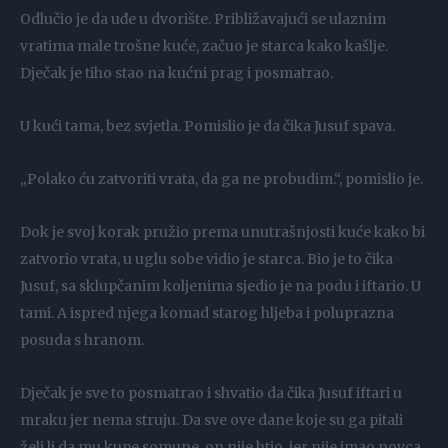
Odlučio je da uđe u dvorište. Približavajući se ulaznim
vratima male trošne kuće, začuo je starca kako kašlje.
Dječak je tiho stao na kućni prag i posmatrao.
U kući tama, bez svjetla. Pomislio je da čika Jusuf spava.
„Polako ću zatvoriti vrata, da ga ne probudim.“, pomislio je.
Dok je svoj korak pružio prema unutrašnjosti kuće kako bi
zatvorio vrata, u uglu sobe vidio je starca. Bio je to čika
Jusuf, sa sklupčanim koljenima sjedio je na podu i iftario. U
tami. A ispred njega komad starog hljeba i poluprazna
posuda s hranom.
Dječak je sve to posmatrao i shvatio da čika Jusuf iftari u
mraku jer nema struju. Da sve ove dane koje su ga pitali
želi li da mu kupe somune, on nije htio, jer nije imao novca.