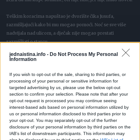
Teškim koracima napuštao je dvorište čika Jusufa,
razmišljajući kako bi mu mogao pomoći. Noć se sve više
nadvijala nad ulicom, a dječak nije mogao prestati
razmišljati o starcu.
jednaistina.info -
Do Not Process My Personal
Sutradan se našao sa svojim prijateljima i odlučili su
Information
organizovati i po gradu staviti male kutije, u koje bi ljudi
If you wish to opt-out of the sale, sharing to third parties, or
ubacili novca onoliko koliko mogu. Dogovorili su se da ne
processing of your personal or sensitive information for
govore za koga se pomoć prikuplja.
targeted advertising by us, please use the below opt-out
section to confirm your selection. Please note that after your
Još jedno prediftarsko vrijeme. Dječaci su po ulici, po
opt-out request is processed you may continue seeing
interest-based ads based on personal information utilized by
gradu postavili kutije za sakupljanje pomoći.
us or personal information disclosed to third parties prior to
your opt-out. You may separately opt-out of the further
Čika Jusuf je i ovaj put krenuo u šetnju. Desnu ruku je držao
disclosure of your personal information by third parties on the
čvrsto stisnutu. Dolazeći do pekare u kojoj je htio kupiti
IAB’s list of downstream participants. This information may
also be disclosed by us to third parties on the
IAB’s List of