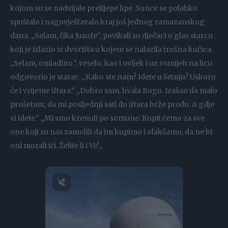
kojom su se nadvijale prelijepe lipe. Sunce se polahko
spuštalo i nagovještavalo kraj još jednog ramazanskog
dana. „Selam, čika Jusufe“, povikali su dječaci u glas starcu
koji je izlazio iz dvorišta u kojem se nalazila trošna kućica.
„Selam, omladino.“, veselo, kao i uvijek i uz osmijeh na licu
odgovorio je starac. „Kako ste nam? Idete u šetnju? Uskoro
će i vrijeme iftara.“ „Dobro sam, hvala Bogu. Izašao da malo
prošetam, da mi posljednji sati do iftara brže prođu. A gdje
vi idete.“ „Mi smo krenuli po somune. Kupit ćemo za sve
one koji su nas zamolili da im kupimo i olakšamo, da ne bi
oni morali ići. Želite li i Vi?„