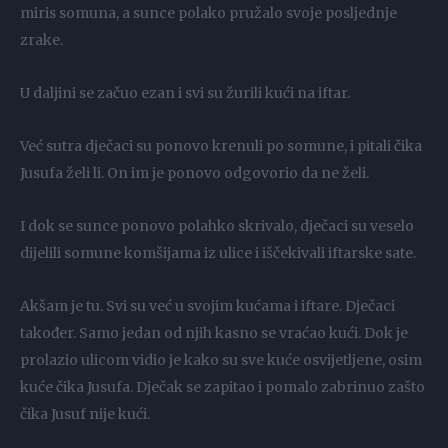
miris somuna, a sunce polako pružalo svoje posljednje
zrake.
U daljini se začuo ezan i svi su žurili kući na iftar.
Već sutra dječaci su ponovo krenuli po somune, i pitali čika
Jusufa želi li. On im je ponovo odgovorio da ne želi.
I dok se sunce ponovo polahko skrivalo, dječaci su veselo
dijelili somune komšijama iz ulice i iščekivali iftarske sate.
Akšam je tu. Svi su već u svojim kućama i iftare. Dječaci
također. Samo jedan od njih kasno se vraćao kući. Dok je
prolazio ulicom vidio je kako su sve kuće osvijetljene, osim
kuće čika Jusufa. Dječak se zapitao i pomalo zabrinuo zašto
čika Jusuf nije kući.