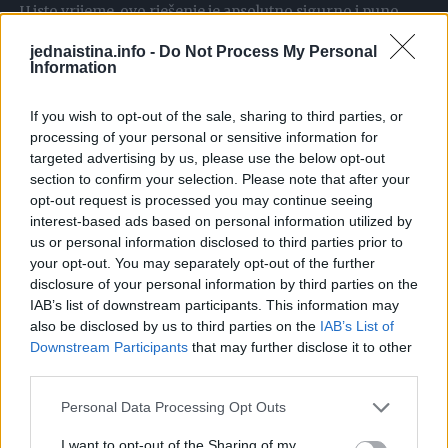
U isto vrijeme, ovo rješenje je apsolutno sigurno i puno
ekonomičnije od komercijalnih kemikalija.
jednaistina.info -
Do Not Process My Personal
Information
Više savjeta o tome kako se riješiti muha
If you wish to opt-out of the sale, sharing to third parties, or
processing of your personal or sensitive information for
Mirisni dom i mir s muhama
targeted advertising by us, please use the below opt-out
Napravite učinkovit sprej za unutarnje prostore s
section to confirm your selection. Please note that after your
prekrasnim mirisom.
opt-out request is processed you may continue seeing
interest-based ads based on personal information utilized by
us or personal information disclosed to third parties prior to
Sve što vam treba je 1 limun, 1 žličica alpe, kap maslinovog
your opt-out. You may separately opt-out of the further
ulja, vezica lavande i 10 klinčića.
disclosure of your personal information by third parties on the
IAB’s list of downstream participants. This information may
also be disclosed by us to third parties on the
IAB’s List of
U 300 ml vode dodajte nasjeckani limun i klinčiće i kuhajte
Downstream Participants
that may further disclose it to other
oko 5 minuta.
third parties.
Personal Data Processing Opt Outs
Zatim dodajte lavandu, ulje, alpu i ostavite da se ohladi.
I want to opt-out of the Sharing of my