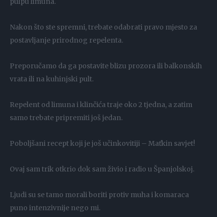
pulpu limuna.
Nakon što ste spremni, trebate odabrati pravo mjesto za
postavljanje prirodnog repelenta.
Preporučamo da ga postavite blizu prozora ili balkonskih
vrata ili na kuhinjski pult.
Repelent od limuna i klinčića traje oko 2 tjedna, a zatim
samo trebate pripremiti još jedan.
Poboljšani recept koji je još učinkovitiji – Maťkin savjet!
Ovaj sam trik otkrio dok sam živio i radio u Španjolskoj.
Ljudi su se tamo morali boriti protiv muha i komaraca
puno intenzivnije nego mi.