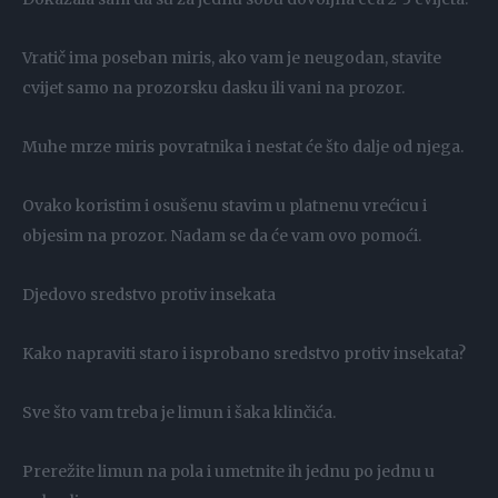
Vratič ima poseban miris, ako vam je neugodan, stavite
cvijet samo na prozorsku dasku ili vani na prozor.
Muhe mrze miris povratnika i nestat će što dalje od njega.
Ovako koristim i osušenu stavim u platnenu vrećicu i
objesim na prozor. Nadam se da će vam ovo pomoći.
Djedovo sredstvo protiv insekata
Kako napraviti staro i isprobano sredstvo protiv insekata?
Sve što vam treba je limun i šaka klinčića.
Prerežite limun na pola i umetnite ih jednu po jednu u