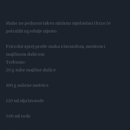
Muhe ne podnose takvu mirisnu mješavinu i brzo će
potražiti ugodnije mjesto.
Prirodni sprej protiv muha s lavandom, mentom i
majčinom dušicom
Trebamo:
20 g suhe majčine dušice
100 g sušene metvice
120 ml ulja lavande
500 ml vode