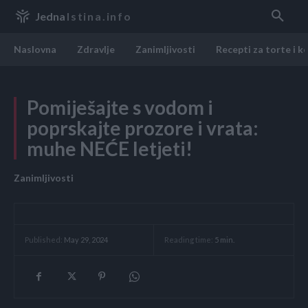
Jedna
Istina.info
Naslovna
Zdravlje
Zanimljivosti
Recepti za torte i k
Pomiješajte s vodom i
poprskajte prozore i vrata:
muhe NEĆE letjeti!
Zanimljivosti
Reading time:
5
min.
Published:
May 29, 2024