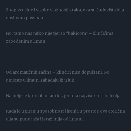
Zbog vrućine i visoke vlažnosti zraka, ova su čudovišta bila
doslovno posvuda.
No, tamo nas nitko nije tjerao “bakicom” – klinčićima
zabodenim u limun.
Od aromatičnih začina – klinčići nisu dopušteni. No,
umjesto u limun, zabadaju ih u luk.
Najbolje je koristiti mladi luk jer ima najviše eteričnih ulja.
Kada je u pitanju sposobnost širenja u prostor, ova eterična
ulja su puno jača i izraženija od limuna.