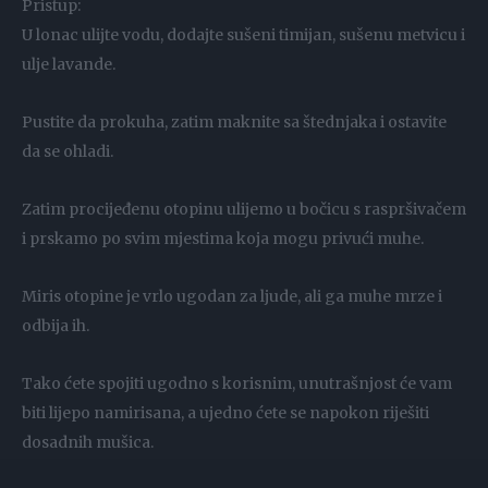
Pristup:
U lonac ulijte vodu, dodajte sušeni timijan, sušenu metvicu i
ulje lavande.
Pustite da prokuha, zatim maknite sa štednjaka i ostavite
da se ohladi.
Zatim procijeđenu otopinu ulijemo u bočicu s raspršivačem
i prskamo po svim mjestima koja mogu privući muhe.
Miris otopine je vrlo ugodan za ljude, ali ga muhe mrze i
odbija ih.
Tako ćete spojiti ugodno s korisnim, unutrašnjost će vam
biti lijepo namirisana, a ujedno ćete se napokon riješiti
dosadnih mušica.