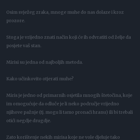
Osim svježeg zraka, mnoge muhe do nas dolaze i kroz
prozore.
Stoga je vrijedno znati način koji će ih odvratiti od želje da
posjete vaš stan.
Mirisi su jedna od najboljih metoda.
Kako učinkovito otjerati muhe?
Miris je jedno od primarnih osjetila mnogih štetočina, koje
im omogućuje da odluče je li neko područje vrijedno
njihove pažnje (tj. mogu li tamo pronaći hranu) ili bi trebali
otići negdje drugdje.
Zato korištenje nekih mirisa koje ne vole djeluje tako