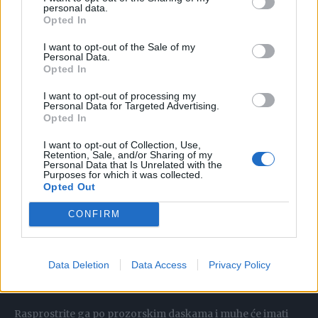
personal data.
Zatim jednostavno ulijte u bocu s raspršivačem i
Opted In
poprskajte u zatvorenom prostoru.
I want to opt-out of the Sale of my
Personal Data.
Baka dalje savjetuje:
Opted In
Ocat je također odličan repelent.
I want to opt-out of processing my
Personal Data for Targeted Advertising.
Opted In
I want to opt-out of Collection, Use,
Retention, Sale, and/or Sharing of my
Dodajte ga malo u vodu za pranje prozora i tom
Personal Data that Is Unrelated with the
Purposes for which it was collected.
mješavinom dobro operite prozore izvana.
Opted Out
CONFIRM
Muhe mrze miris octa.
Dno čaša također prelijte s malo octa, prekrijte folijom i
Data Deletion
Data Access
Privacy Policy
napravite nekoliko rupica.
Rasprostrite ga po prozorskim daskama i muhe će imati