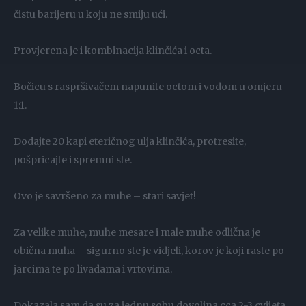
čistu barijeru u koju ne smiju ući.
Provjerena je i kombinacija klinčića i octa.
Bočicu s raspršivačem napunite octom i vodom u omjeru
1:1.
Dodajte 20 kapi eteričnog ulja klinčića, protresite,
pošpricajte i spremni ste.
Ovo je savršeno za muhe – stari savjet!
Za velike muhe, muhe mesare i male muhe odlična je
obična muha – sigurno ste je vidjeli, korov je koji raste po
jarcima te po livadama i vrtovima.
Dokazala sam da su za jednu sobu dovoljna cca 2-3 cvijeta.