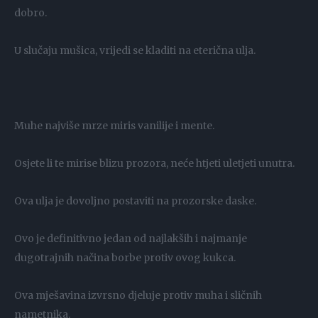
dobro.
U slučaju mušica, vrijedi se kladiti na eterična ulja.
Muhe najviše mrze miris vanilije i mente.
Osjete li te mirise blizu prozora, neće htjeti uletjeti unutra.
Ova ulja je dovoljno postaviti na prozorske daske.
Ovo je definitivno jedan od najlakših i najmanje
dugotrajnih načina borbe protiv ovog kukca.
Ova mješavina izvrsno djeluje protiv muha i sličnih
nametnika.