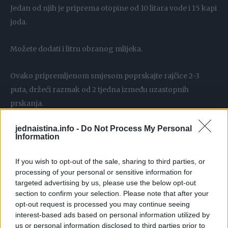
Jedan od njih je priprema otopine od 10 litara vode i 15 kapi
joda.
Možete dodati i litru obranog mlijeka.
Ovako pripremljenom smjesom poprskajte rajčice 2-3
puta, držeći razmak od 2 tjedna između uzastopnih
prskanja.
jednaistina.info -
Do Not Process My Personal
Druga, ali također učinkovita, metoda je priprema
Information
mješavine joda i škroba.
If you wish to opt-out of the sale, sharing to third parties, or
Recept je izuzetno jednostavan.
processing of your personal or sensitive information for
targeted advertising by us, please use the below opt-out
section to confirm your selection. Please note that after your
Za pripremu spreja za rajčice trebat će vam:
opt-out request is processed you may continue seeing
interest-based ads based on personal information utilized by
2 čaše vode
us or personal information disclosed to third parties prior to