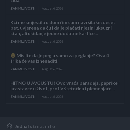
zida.
ZANIMLJIVOSTI
August 6, 2026
Kći me smjestila u dom čim sam navršila šezdeset
pet, uvjerena da ću i dalje plaćati njezin luksuzni
stan, ali ukidanje jedne dodatne kartice...
ZANIMLJIVOSTI
August 6, 2026
Mislite da je pegla samo za peglanje? Ova 4
trika će vas iznenaditi!
ZANIMLJIVOSTI
August 6, 2026
HITNO U AVGUSTU! Ovo vraća paradajz, paprike i
krastavce u život, protiv štetočina i plemenjače…
ZANIMLJIVOSTI
August 6, 2026
Jedna
Istina.info