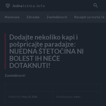
Jedna
Istina.info
Naslovna
Zdravlje
Zanimljivosti
Recepti za torte i k
Dodajte nekoliko kapi i
pošpricajte paradajze:
NIJEDNA ŠTETOČINA NI
BOLEST IH NEĆE
DOTAKNUTI!
Zanimljivosti
Reading time:
4
min.
Published:
May 29, 2024