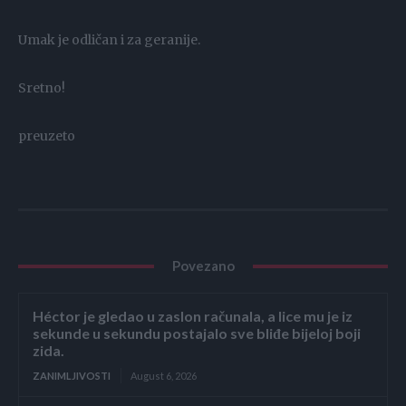
Umak je odličan i za geranije.
Sretno!
preuzeto
Povezano
Héctor je gledao u zaslon računala, a lice mu je iz
sekunde u sekundu postajalo sve bliđe bijeloj boji
zida.
ZANIMLJIVOSTI
August 6, 2026