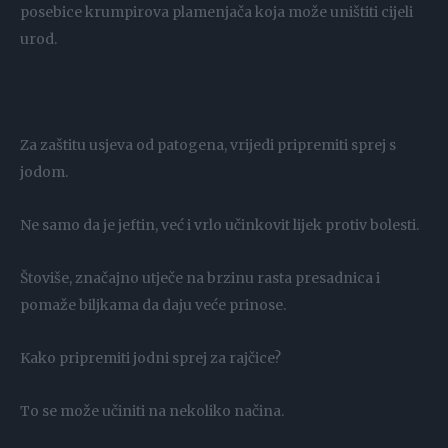
posebice krumpirova plamenjača koja može uništiti cijeli
urod.
Za zaštitu usjeva od patogena, vrijedi pripremiti sprej s
jodom.
Ne samo da je jeftin, već i vrlo učinkovit lijek protiv bolesti.
Štoviše, značajno utječe na brzinu rasta presadnica i
pomaže biljkama da daju veće prinose.
Kako pripremiti jodni sprej za rajčice?
To se može učiniti na nekoliko načina.