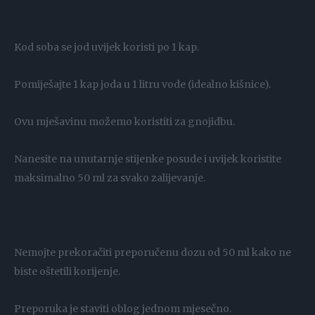
Kod soba se jod uvijek koristi po 1 kap.
Pomiješajte 1 kap joda u 1 litru vode (idealno kišnice).
Ovu mješavinu možemo koristiti za gnojidbu.
Nanesite na unutarnje stijenke posude i uvijek koristite
maksimalno 50 ml za svako zalijevanje.
Nemojte prekoračiti preporučenu dozu od 50 ml kako ne
biste oštetili korijenje.
Preporuka je staviti oblog jednom mjesečno.