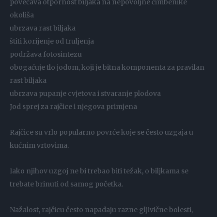
povećava otpornost biljaka na nepovoljne čimbenike
okoliša
ubrzava rast biljaka
štiti korijenje od truljenja
podržava fotosintezu
obogaćuje tlo jodom, koji je bitna komponenta za pravilan
rast biljaka
ubrzava pupanje cvjetova i stvaranje plodova
Jod sprej za rajčice i njegova primjena
Rajčice su vrlo popularno povrće koje se često uzgaja u
kućnim vrtovima.
Iako njihov uzgoj ne bi trebao biti težak, o biljkama se
trebate brinuti od samog početka.
Nažalost, rajčicu često napadaju razne gljivične bolesti,