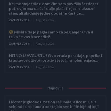
Kći me smjestila u dom čim sam navršila šezdeset
pet, uvjerena da ću i dalje plaćati njezin luksuzni
stan, ali ukidanje jedne dodatne kartice...
ZANIMLJIVOSTI
August 6, 2026
Mislite da je pegla samo za peglanje? Ova 4
trika će vas iznenaditi!
ZANIMLJIVOSTI
August 6, 2026
HITNO U AVGUSTU! Ovo vraća paradajz, paprike i
krastavce u život, protiv štetočina i plemenjače…
ZANIMLJIVOSTI
August 6, 2026
Najnovije
Héctor je gledao u zaslon računala, a lice mu je iz
sekunde u sekundu postajalo sve bliđe bijeloj boji