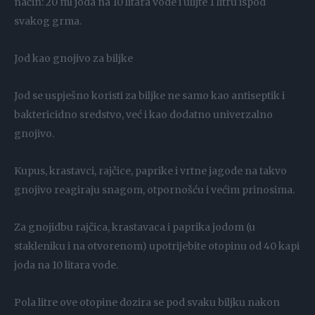
način: 20 ml joda na 10 litara vode i ulijte 1 litru ispod
svakog grma.
Jod kao gnojivo za biljke
Jod se uspješno koristi za biljke ne samo kao antiseptik i
baktericidno sredstvo, već i kao dodatno univerzalno
gnojivo.
Kupus, krastavci, rajčice, paprike i vrtne jagode na takvo
gnojivo reagiraju snagom, otpornošću i većim prinosima.
Za gnojidbu rajčica, krastavaca i paprika jodom (u
stakleniku i na otvorenom) upotrijebite otopinu od 40 kapi
joda na 10 litara vode.
Pola litre ove otopine dozira se pod svaku biljku nakon