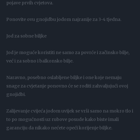
pojave prvih cvjetova.
Ponovite ovu gnojidbu jodom najranije za 3-4 tjedna.
Jod za sobne biljke
Jod je moguće koristiti ne samo za povrće i začinsko bilje,
već i za sobno i balkonsko bilje.
Naravno, posebno oslabljene biljke i one koje nemaju
snage za cvjetanje ponovno će se roditi zahvaljujući ovoj
gnojidbi.
Zalijevanje cvijeća jodom uvijek se vrši samo na mokro tlo i
to po mogućnosti uz rubove posude kako biste imali
garanciju da nikako nećete opeći korijenje biljke.