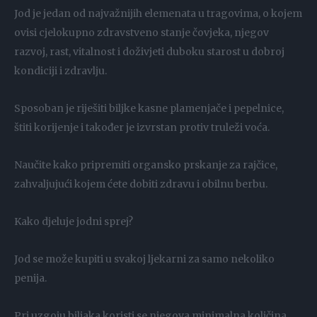
Jod je jedan od najvažnijih elemenata u tragovima, o kojem
ovisi cjelokupno zdravstveno stanje čovjeka, njegov
razvoj, rast, vitalnost i doživjeti duboku starost u dobroj
kondiciji i zdravlju.
Sposoban je riješiti biljke kasne plamenjače i pepelnice,
štiti korijenje i također je izvrstan protiv truleži voća.
Naučite kako pripremiti organsko prskanje za rajčice,
zahvaljujući kojem ćete dobiti zdravu i obilnu berbu.
Kako djeluje jodni sprej?
Jod se može kupiti u svakoj ljekarni za samo nekoliko
penija.
Pri uzgoju biljaka koristi se njegova minimalna količina,