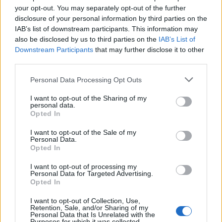
your opt-out. You may separately opt-out of the further
disclosure of your personal information by third parties on the
1 šalica kišnice
IAB’s list of downstream participants. This information may
also be disclosed by us to third parties on the
IAB’s List of
2 ml joda
Downstream Participants
that may further disclose it to other
third parties.
3 ml 10% octa
Personal Data Processing Opt Outs
I want to opt-out of the Sharing of my
1 žličica krumpirovog škroba
personal data.
Opted In
Pristup:
I want to opt-out of the Sale of my
Personal Data.
Sjediniti sve sastojke.
Opted In
I want to opt-out of processing my
Zatim pripremljenu smjesu ulijte u bocu od 1,5 litara i
Personal Data for Targeted Advertising.
napunite kišnicom.
Opted In
I want to opt-out of Collection, Use,
Nanesite ovaj sprej na rajčice i vaši će urodi biti obilni i
Retention, Sale, and/or Sharing of my
Personal Data that Is Unrelated with the
zdravi.
Purposes for which it was collected.