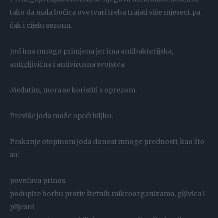
tako da mala bočica ove tvari treba trajati više mjeseci, pa
čak i cijelu sezonu.
Jod ima mnogo primjena jer ima antibakterijska,
antigljivična i antivirusna svojstva.
Međutim, mora se koristiti s oprezom.
Previše joda može opeći biljku.
Prskanje otopinom joda donosi mnoge prednosti, kao što
su:
povećava prinos
podupire borbu protiv štetnih mikroorganizama, gljivica i
plijesni