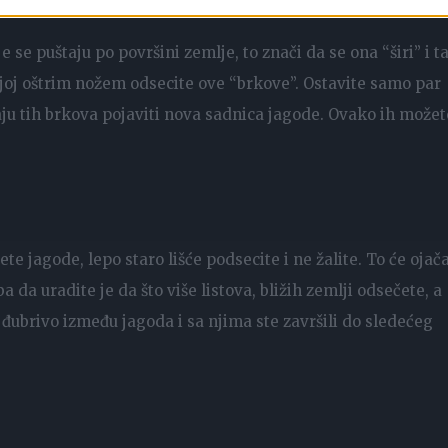
e se puštaju po površini zemlje, to znači da se ona “širi” i t
joj oštrim nožem odsecite ove “brkove”. Ostavite samo par
raju tih brkova pojaviti nova sadnica jagode. Ovako ih možet
te jagode, lepo staro lišće podsecite i ne žalite. To će ojača
a da uradite je da što više listova, bližih zemlji odsečete, a
đubrivo između jagoda i sa njima ste završili do sledećeg