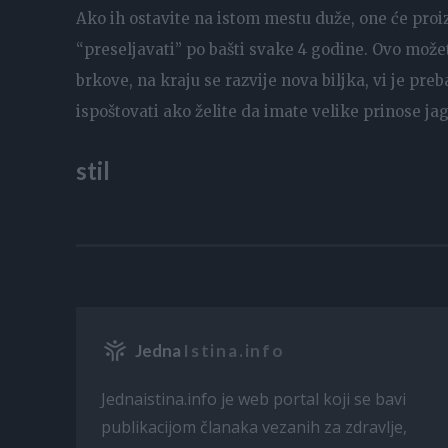
Ako ih ostavite na istom mestu duže, one će proi
“preseljavati” po bašti svake 4 godine. Ovo možet
brkove, na kraju se razvije nova biljka, vi je pre
ispoštovati ako želite da imate velike prinose ja
stil
Jedna
Istina.info
Jednaistina.info je web portal koji se bavi
publikacijom članaka vezanih za zdravlje,