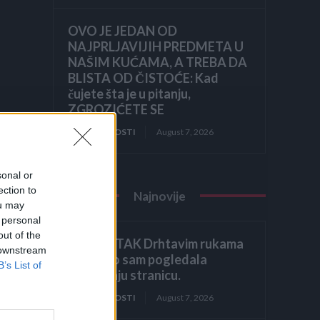
OVO JE JEDAN OD
NAJPRLJAVIJIH PREDMETA U
NAŠIM KUĆAMA, A TREBA DA
BLISTA OD ČISTOĆE: Kad
čujete šta je u pitanju,
ZGROZIĆETE SE
u
ZANIMLJIVOSTI
August 7, 2026
sonal or
ection to
Najnovije
ou may
 personal
out of the
ZAVRŠETAK Drhtavim rukama
 downstream
ponovno sam pogledala
ti,
B’s List of
posljednju stranicu.
ZANIMLJIVOSTI
August 7, 2026