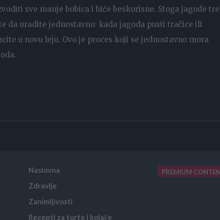
zvoditi sve manje bobica i biće beskorisne. Stoga jagode tr
e da uradite jednostavno: kada jagoda pusti tračice ili
bacite u novu leju. Ovo je proces koji se jednostavno mora
goda.
Naslovna
PREMIUM CONTE
Zdravlje
placeholder text
Zanimljivosti
Recepti za torte i kolače