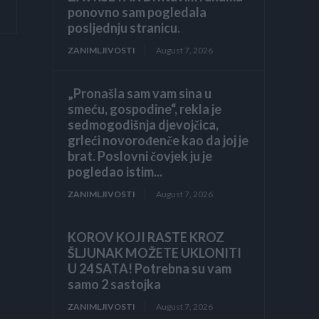
ponovno sam pogledala
posljednju stranicu.
ZANIMLJIVOSTI
August 7, 2026
„Pronašla sam vam sina u
smeću, gospodine“, rekla je
sedmogodišnja djevojčica,
grleći novorođenče kao da joj je
brat. Poslovni čovjek ju je
pogledao istim...
ZANIMLJIVOSTI
August 7, 2026
KOROV KOJI RASTE KROZ
ŠLJUNAK MOŽETE UKLONITI
U 24 SATA! Potrebna su vam
samo 2 sastojka
ZANIMLJIVOSTI
August 7, 2026