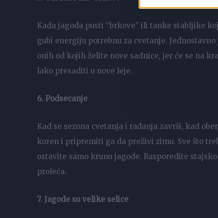
Kada jagoda pusti “brkove” ili tanke stabljike koj
gubi energiju potrebnu za cvetanje. Jednostavno 
onih od kojih želite nove sadnice, jer će se na k
lako presaditi u nove leje.
6. Podsecanje
Kad se sezona cvetanja i rađanja završi, kad obere
koren i pripremiti ga da preživi zimu. Sve što treb
ostavite samo krunu jagode. Rasporedite stajsko 
proleća.
7. Jagode su velike selice