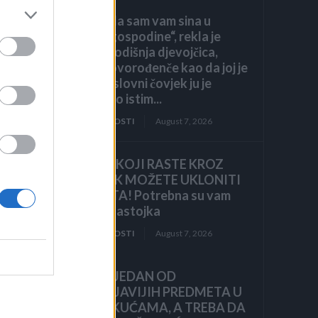
„Pronašla sam vam sina u
smeću, gospodine“, rekla je
sedmogodišnja djevojčica,
grleći novorođenče kao da joj je
brat. Poslovni čovjek ju je
o
pogledao istim...
ZANIMLJIVOSTI
August 7, 2026
KOROV KOJI RASTE KROZ
ŠLJUNAK MOŽETE UKLONITI
U 24 SATA! Potrebna su vam
samo 2 sastojka
ZANIMLJIVOSTI
August 7, 2026
ako
OVO JE JEDAN OD
NAJPRLJAVIJIH PREDMETA U
NAŠIM KUĆAMA, A TREBA DA