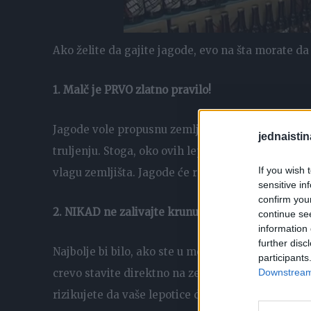
Ako želite da gajite jagode, evo na šta morate da
1. Malč je PRVO zlatno pravilo!
Jagode vole propusnu zemlju, ali i da im koren ne
jednaistin
truljenju. Stoga, oko ovih lepotica stavite slamu. O
If you wish 
vlagu zemljišta. Jagode će rasti i zriti, a vi ćete b
sensitive in
confirm you
2. NIKAD ne zalivajte krunu jagode (to je onih par
continue se
information 
further disc
Najbolje bi bilo, ako ste u mogućnosti da navod
participants
crevo stavite direktno na zemlju, omogućavajući d
Downstream 
rizikujete da vaše lepotice dobiju fleke po listovi