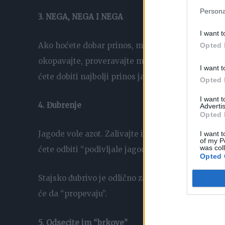
Persona
3. NEGA, NEGA I NEGA
I want t
Ako hoćete dobar prinos, morate i da se pomučit
Opted 
okopavajte, proveravajte malč, secite stare i osu
I want t
ćete dobiti najbolji prinos jagoda.
Opted 
I want 
4. Đubrenje
Advertis
Opted 
Jagode vole azot. Zalivajte ih sa đubrivom oboga
I want t
of my P
was col
ćete odbiti “podivljale jagode” koje čini jag grm 
Opted 
Stajsko đubrivo je odlično za jagode. Jednostavn
će da “propevaju”.
5. Odsecite im “brkove”