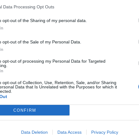
l Data Processing Opt Outs
o opt-out of the Sharing of my personal data.
e. Ništa neće samo do sebe da se desi. Jagode redovno
In
šene listove, podbirajte plodove, zalivajte koren… Samo tak
o opt-out of the Sale of my Personal Data.
In
to opt-out of processing my Personal Data for Targeted
ing.
In
ćenim azotom, ali samo u kasnu jesen i rano proleće. Inače
o opt-out of Collection, Use, Retention, Sale, and/or Sharing
ersonal Data that Is Unrelated with the Purposes for which it
lected.
bez bobica.
Out
o ga “pobacajte” po jagodama, još pre cvetanja i gledajte k
CONFIRM
Data Deletion
Data Access
Privacy Policy