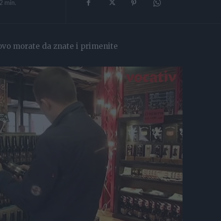
2
min.
, ovo morate da znate i primenite