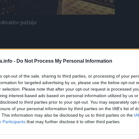
 obratite pažnju:
 ostane suv. Pošto rastu tik iznad površine zemlje, sklone s
a.info -
Do Not Process My Personal Information
na će zaštiti jagode od insekata i truljenja, ali će i sačuvati
to opt-out of the sale, sharing to third parties, or processing of your per
rati čiste i neoštećene plodove, piše Stil.kurir.rs
formation for targeted advertising by us, please use the below opt-out s
r selection. Please note that after your opt-out request is processed y
 listova na vrhu)
eing interest-based ads based on personal information utilized by us or
disclosed to third parties prior to your opt-out. You may separately opt-
losure of your personal information by third parties on the IAB’s list of
njavate jagode “kap po kap” sistemom. Ako niste u mogućnos
. This information may also be disclosed by us to third parties on the
IA
a se “natopi” koren, ali ne i listovi jagoda. U suprotnom
Participants
that may further disclose it to other third parties.
ma, te da se osuše.