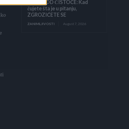
BLISTA OD ČISTOĆE: Kad
čujete šta je u pitanju,
ZGROZIĆETE SE
ako
ZANIMLJIVOSTI
August 7, 2026
e
ti