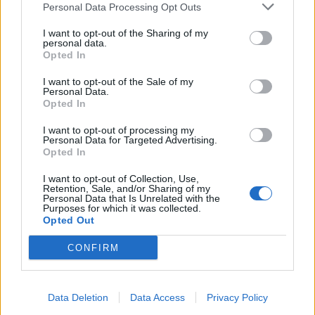
Personal Data Processing Opt Outs
travnjaka obraslog mahovinom. Za veću površinu
I want to opt-out of the Sharing of my
povećajte količinu rastvora, zadržavajući iste proporcije.
personal data.
Koristite baštensku prskalicu da nanesete debeli sloj
Opted In
rastvora na mahovinu.
I want to opt-out of the Sale of my
Personal Data.
Opted In
Baštovani tvrde da ova mješavina „ubija mahovinu za 24
sata“. U ovom trenutku mahovina će postati narandžasta ili
I want to opt-out of processing my
Personal Data for Targeted Advertising.
smeđa. Nakon toga, trebalo bi da lako uklonite mahovinu
Opted In
metalnim grabuljama. Korijeni mahovine rastu veoma
I want to opt-out of Collection, Use,
plitko tako da bi grabulja trebalo da može da ukloni sve.
Retention, Sale, and/or Sharing of my
Personal Data that Is Unrelated with the
Purposes for which it was collected.
Opted Out
Nakon što ste sakupili mahovinu, čuvajte je u zatvorenim
kesama dalje od travnjaka, jer se spore i dalje mogu
CONFIRM
osloboditi ako je jak vjetar, piše Exspress, a prenosi Net.hr.
Data Deletion
Data Access
Privacy Policy