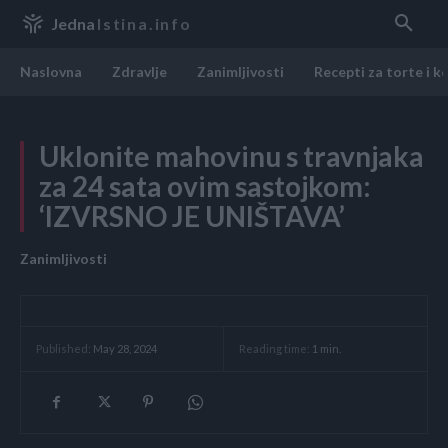
Jedna
Istina.info
Naslovna
Zdravlje
Zanimljivosti
Recepti za torte i k
Uklonite mahovinu s travnjaka
za 24 sata ovim sastojkom:
‘IZVRSNO JE UNIŠTAVA’
Zanimljivosti
Reading time:
1
min.
Published:
May 28, 2024