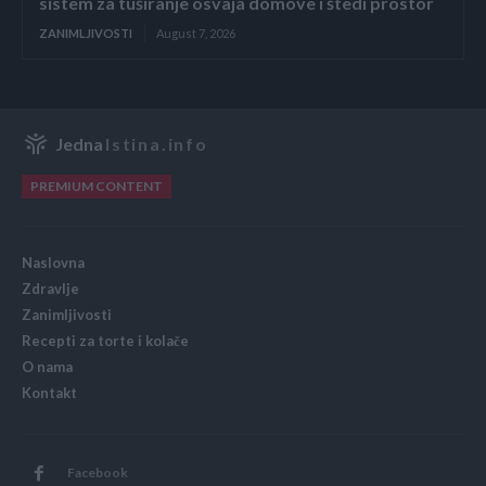
sistem za tuširanje osvaja domove i štedi prostor
ZANIMLJIVOSTI
August 7, 2026
Jedna
Istina.info
PREMIUM CONTENT
Naslovna
Zdravlje
Zanimljivosti
Recepti za torte i kolače
O nama
Kontakt
Facebook