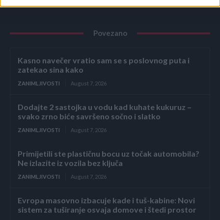
Povezano
Kasno navečer vratio sam se s poslovnog puta i
zatekao sina kako
ZANIMLJIVOSTI
August 7, 2026
Dodajte 2 sastojka u vodu kad kuhate kukuruz –
svako zrno biće savršeno sočno i slatko
ZANIMLJIVOSTI
August 7, 2026
Primijetili ste plastičnu bocu uz točak automobila?
Ne izlazite iz vozila bez ključa
ZANIMLJIVOSTI
August 7, 2026
Evropa masovno izbacuje kade i tuš-kabine: Novi
sistem za tuširanje osvaja domove i štedi prostor