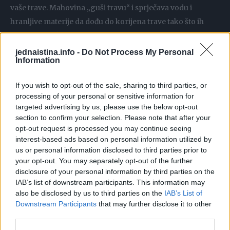
vaše trave. Mahovina „guši travu“ i sprječava vodu i
hranljive materije da dođu do korijena trave tako što ih
upija na površini.
jednaistina.info -
Do Not Process My Personal
Information
Kako ukloniti mahovinu sa travnjaka?
Iako postoje hemijski tretmani za uklanjanje mahovine sa
If you wish to opt-out of the sale, sharing to third parties, or
travnjaka, stručnjaci iz The Turf Grass Group predložili su
processing of your personal or sensitive information for
trik koji „odlično funkcioniše“. Ako baštovani ne žele da
targeted advertising by us, please use the below opt-out
section to confirm your selection. Please note that after your
uvode herbicid u svoju baštu, postoji „rješenje za ubijanje
opt-out request is processed you may continue seeing
mahovine“ i proces se lako može obaviti kod kuće.
interest-based ads based on personal information utilized by
us or personal information disclosed to third parties prior to
Stručnjaci su rekli: „Možete pomiješati sodu bikarbonu sa
your opt-out. You may separately opt-out of the further
disclosure of your personal information by third parties on the
mlakom vodom da biste stvorili efikasan herbicid koji će
IAB’s list of downstream participants. This information may
odlično funkcionisati u ubijanju mahovine.“
also be disclosed by us to third parties on the
IAB’s List of
Downstream Participants
that may further disclose it to other
Pomiješajte sedam litara vode sa malom kutijom sode
third parties.
bikarbone. Ta količina rastvora bi trebalo da pokriju 93 m2