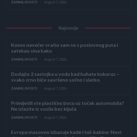
ZANIMLJIVOSTI
August 7, 2026
Najnovije
Kasno navečer vratio sam se s poslovnog puta i
zatekao sina kako
ZANIMLJIVOSTI
August 7, 2026
Dodajte 2 sastojka u vodu kad kuhate kukuruz –
svako zrno biće savršeno sočno i slatko
ZANIMLJIVOSTI
August 7, 2026
Primijetili ste plastičnu bocu uz točak automobila?
Ne izlazite iz vozila bez ključa
ZANIMLJIVOSTI
August 7, 2026
Evropa masovno izbacuje kade i tuš-kabine: Novi