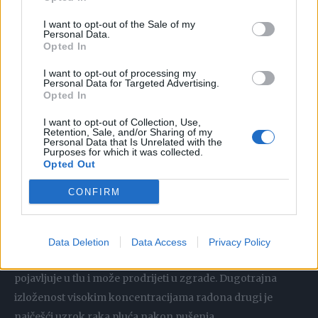
I want to opt-out of the Sale of my
Pušenje: Pušenje je najvažniji uzrok raka pluća, što čini
Personal Data.
Opted In
oko 85% slučajeva. Otrovne tvari sadržane u duhanskom
dimu oštećuju stanice u plućima i mogu dovesti do njihove
I want to opt-out of processing my
Personal Data for Targeted Advertising.
maligne promjene.
Opted In
Zagađenje zraka: Dugotrajna izloženost zagađenom
I want to opt-out of Collection, Use,
zraku, uključujući pasivno pušenje i industrijske pare,
Retention, Sale, and/or Sharing of my
Personal Data that Is Unrelated with the
može povećati rizik od raka pluća. Fine čestice i kemikalije
Purposes for which it was collected.
u zraku mogu uzrokovati upalu i oštećenje stanica pluća.
Opted Out
Genetski čimbenici: Genetska predispozicija može igrati
CONFIRM
ulogu u razvoju raka pluća, osobito kod osoba koje nikada
nisu pušile. Neke genetske mutacije mogu povećati
osjetljivost na bolest.
Data Deletion
Data Access
Privacy Policy
Radon: Radon je radioaktivni plin koji se prirodno
pojavljuje u tlu i može prodrijeti u zgrade. Dugotrajna
izloženost visokim koncentracijama radona drugi je
najčešći uzrok raka pluća nakon pušenja.