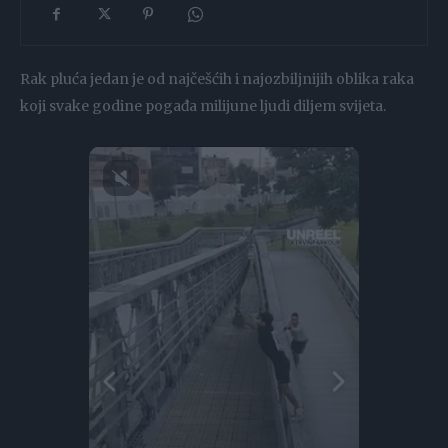
Rak pluća jedan je od najčešćih i najozbiljnijih oblika raka
koji svake godine pogađa milijune ljudi diljem svijeta.