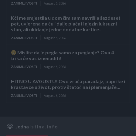
ZANIMLJIVOSTI
August 6, 2026
Kći me smjestila u dom čim sam navršila šezdeset
pet, uvjerena da ću i dalje plaćati njezin luksuzni
stan, ali ukidanje jedne dodatne kartice...
ZANIMLJIVOSTI
August 6, 2026
Mislite da je pegla samo za peglanje? Ova 4
trika će vas iznenaditi!
ZANIMLJIVOSTI
August 6, 2026
HITNO U AVGUSTU! Ovo vraća paradajz, paprike i
krastavce u život, protiv štetočina i plemenjače…
ZANIMLJIVOSTI
August 6, 2026
Jedna
Istina.info