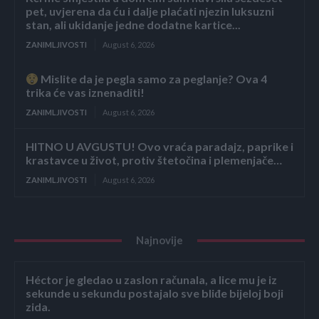
pet, uvjerena da ću i dalje plaćati njezin luksuzni
stan, ali ukidanje jedne dodatne kartice...
ZANIMLJIVOSTI
August 6, 2026
Mislite da je pegla samo za peglanje? Ova 4
trika će vas iznenaditi!
ZANIMLJIVOSTI
August 6, 2026
HITNO U AVGUSTU! Ovo vraća paradajz, paprike i
krastavce u život, protiv štetočina i plemenjače…
ZANIMLJIVOSTI
August 6, 2026
Najnovije
Héctor je gledao u zaslon računala, a lice mu je iz
sekunde u sekundu postajalo sve bliđe bijeloj boji
zida.