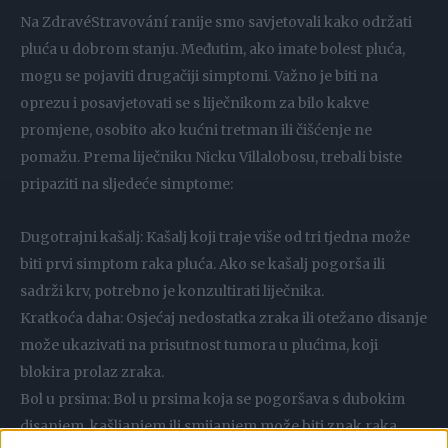
Na ZdravéStravování ranije smo savjetovali kako održati
pluća u dobrom stanju. Međutim, ako imate bolest pluća,
mogu se pojaviti drugačiji simptomi. Važno je biti na
oprezu i posavjetovati se s liječnikom za bilo kakve
promjene, osobito ako kućni tretman ili čišćenje ne
pomažu. Prema liječniku Nicku Villalobosu, trebali biste
pripaziti na sljedeće simptome:
Dugotrajni kašalj: Kašalj koji traje više od tri tjedna može
biti prvi simptom raka pluća. Ako se kašalj pogorša ili
sadrži krv, potrebno je konzultirati liječnika.
Kratkoća daha: Osjećaj nedostatka zraka ili otežano disanje
može ukazivati ​​na prisutnost tumora u plućima, koji
blokira prolaz zraka.
Bol u prsima: Bol u prsima koja se pogoršava s dubokim
disanjem, kašljanjem ili smijanjem može biti znak raka