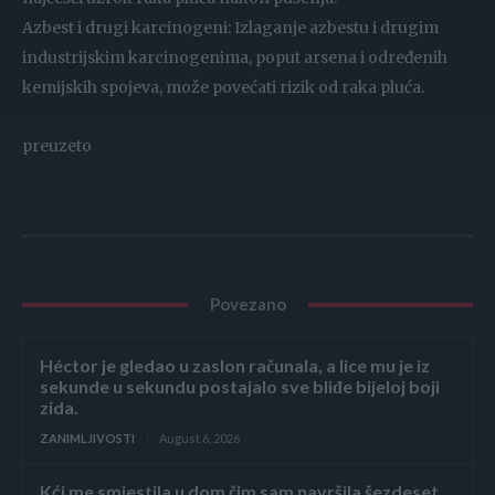
Azbest i drugi karcinogeni: Izlaganje azbestu i drugim
industrijskim karcinogenima, poput arsena i određenih
kemijskih spojeva, može povećati rizik od raka pluća.
preuzeto
Povezano
Héctor je gledao u zaslon računala, a lice mu je iz
sekunde u sekundu postajalo sve bliđe bijeloj boji
zida.
ZANIMLJIVOSTI
August 6, 2026
Kći me smjestila u dom čim sam navršila šezdeset