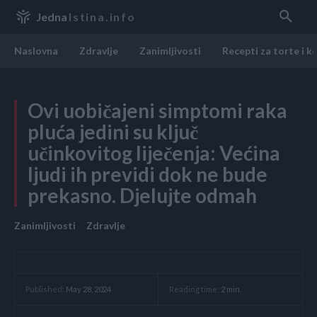
Jedna
Istina.info
Naslovna
Zdravlje
Zanimljivosti
Recepti za torte i k
Ovi uobičajeni simptomi raka
pluća jedini su ključ
učinkovitog liječenja: Većina
ljudi ih previdi dok ne bude
prekasno. Djelujte odmah
Zanimljivosti
Zdravlje
Reading time:
2
min.
Published:
May 28, 2024