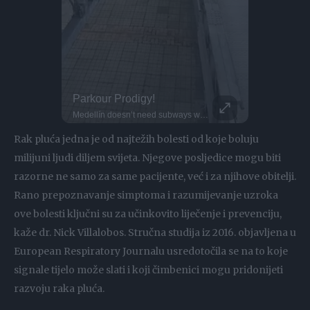
Kayaker Disappears Into Rushing Waterfall
Parkour Prodigy!
This Dog 
i' for a reason!
Medellín doesn’t need subways when Kervin’s jumping across rooftops... Meet Kervin Hernández... One of the rising names in global parkour... He trains with Xtremeteam Parkour, Colombia’s leading crew... In 2020, he won the Breakout Award at the Storror Awards... Since then, Kervin’s style has been turning heads across the community... Honestly, the future of Colombian parkour might already be here.
DO NOT TRY Huge 10m Sandpit drop... Enea achieved a Swiss record with this 1
Rak pluća jedna je od najtežih bolesti od koje boluju
milijuni ljudi diljem svijeta. Njegove posljedice mogu biti
razorne ne samo za same pacijente, već i za njihove obitelji.
Rano prepoznavanje simptoma i razumijevanje uzroka
ove bolesti ključni su za učinkovito liječenje i prevenciju,
kaže dr. Nick Villalobos. Stručna studija iz 2016. objavljena u
European Respiratory Journalu usredotočila se na to koje
signale tijelo može slati i koji čimbenici mogu pridonijeti
razvoju raka pluća.