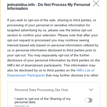
pluća.
jednaistina.info -
Do Not Process My Personal
Promuklost: Promjena glasa ili trajna promuklost može
Information
biti uzrokovana pritiskom tumora na živce koji vode do
If you wish to opt-out of the sale, sharing to third parties, or
glasnica.
processing of your personal or sensitive information for
Umor i slabost: Neuobičajeni umor i opća slabost mogu biti
targeted advertising by us, please use the below opt-out
simptomi uznapredovalog raka pluća.
section to confirm your selection. Please note that after your
Gubitak težine i apetita: Nenamjerni gubitak težine i
opt-out request is processed you may continue seeing
interest-based ads based on personal information utilized by
gubitak apetita mogu biti znak raka pluća.
us or personal information disclosed to third parties prior to
your opt-out. You may separately opt-out of the further
Uzroci raka pluća
disclosure of your personal information by third parties on the
IAB’s list of downstream participants. This information may
Rak pluća složena je bolest na čiji razvoj može utjecati niz
also be disclosed by us to third parties on the
IAB’s List of
čimbenika. Ti čimbenici mogu biti genetski, okolišni ili
Downstream Participants
that may further disclose it to other
povezani s načinom života. Razumijevanje uzroka raka
third parties.
pluća ključno je za njegovu prevenciju i ranu dijagnozu.
Personal Data Processing Opt Outs
Postoji nekoliko glavnih čimbenika koji mogu dovesti do
razvoja raka pluća, stoji na web stranici američkog
I want to opt-out of the Sharing of my
personal data.
Nacionalnog instituta za rak.
Opted In