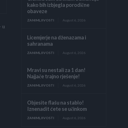
kako bih izbjegla porodične
obaveze
ZANIMLJIVOSTI
August 6, 2026
– u
Licemjerje na dženazama i
sahranama
ZANIMLJIVOSTI
August 6, 2026
Mravi su nestali za 1 dan!
Najjače trajno rješenje!
ZANIMLJIVOSTI
August 6, 2026
Objesite flašu na stablo!
Iznenadit ćete se učinkom
ZANIMLJIVOSTI
August 6, 2026