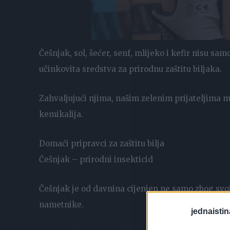
Češnjak, sol, šećer, senf, mlijeko i kefir nisu sa
učinkovita sredstva za prirodnu zaštitu biljaka.
Zahvaljujući njima, našim zelenim prijateljima mo
kemikalija.
Domaći pripravci za zaštitu bilja
Češnjak – prirodni insekticid
Češnjak je od davnina cijenjen ne samo zbog svoj
nametnike.
jednaistin