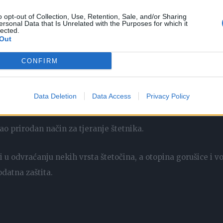
že promicati zdravlje i rast biljaka potičući korisnu
o opt-out of Collection, Use, Retention, Sale, and/or Sharing
ersonal Data that Is Unrelated with the Purposes for which it
lected.
Out
može se koristiti za zalijevanje biljaka, pospješujući njihov
CONFIRM
Data Deletion
Data Access
Privacy Policy
ao prirodan način za tjeranje štetnika.
u odvraćanju nekih vrsta štetočina, a otopina gorušice i v
datna zaštita.