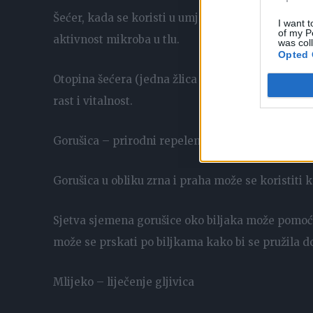
Šećer, kada se koristi u umjerenim količinama, mo
I want t
of my P
aktivnost mikroba u tlu.
was col
Opted 
Otopina šećera (jedna žlica šećera na litru vode) 
rast i vitalnost.
Gorušica – prirodni repelent
Gorušica u obliku zrna i praha može se koristiti k
Sjetva sjemena gorušice oko biljaka može pomoći 
može se prskati po biljkama kako bi se pružila do
Mlijeko – liječenje gljivica