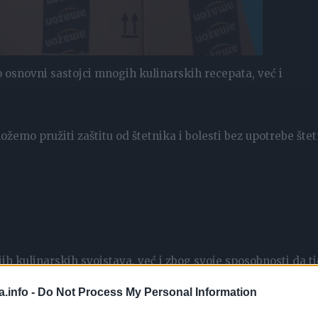
mo osnovni sastojci mnogih kulinarskih recepata, već i
žemo pružiti zaštitu od štetnika i bolesti bez upotrebe šte
ih kulinarskih svojstava, već i zbog svoje sposobnosti da t
a.info -
Do Not Process My Personal Information