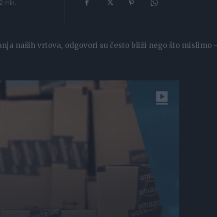
2
min.
nja naših vrtova, odgovori su često bliži nego što mislimo 