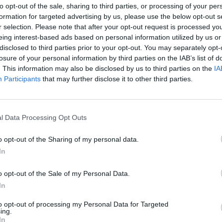
sekata i neke vrste životinja koje bi mogle naštetiti našim
to opt-out of the sale, sharing to third parties, or processing of your per
formation for targeted advertising by us, please use the below opt-out s
r selection. Please note that after your opt-out request is processed y
eing interest-based ads based on personal information utilized by us or
cid, napravite jednostavan napitak: zgnječite nekoliko češn
disclosed to third parties prior to your opt-out. You may separately opt-
losure of your personal information by third parties on the IAB’s list of
ko noći. Zatim procijedite i koristite za prskanje biljaka.
. This information may also be disclosed by us to third parties on the
IA
Participants
that may further disclose it to other third parties.
l Data Processing Opt Outs
rova, ali njezina uporaba zahtijeva veliki oprez kako se ne 
o opt-out of the Sharing of my personal data.
In
orova pomoći će vam da ih se riješite, ali upamtite da sol
o opt-out of the Sale of my Personal Data.
 ograničenim količinama.
In
to opt-out of processing my Personal Data for Targeted
ing.
In