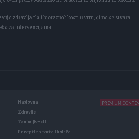
anje zdravlja tla i bioraznolikosti u vrtu, čime se stvara
eba za intervencijama.
Naslovna
PREMIUM CONTE
Zdravlje
placeholder text
Zanimljivosti
Recepti za torte i kolače