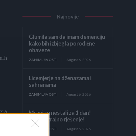
Najnovije
Glumila sam da imam demenciju
kako bih izbjegla porodične
obaveze
tnih
ZANIMLJIVOSTI
August 6, 2026
Licemjerje na dženazama i
sahranama
ZANIMLJIVOSTI
August 6, 2026
jera
Mravi su nestali za 1 dan!
Najjače trajno rješenje!
ZANIMLJIVOSTI
August 6, 2026