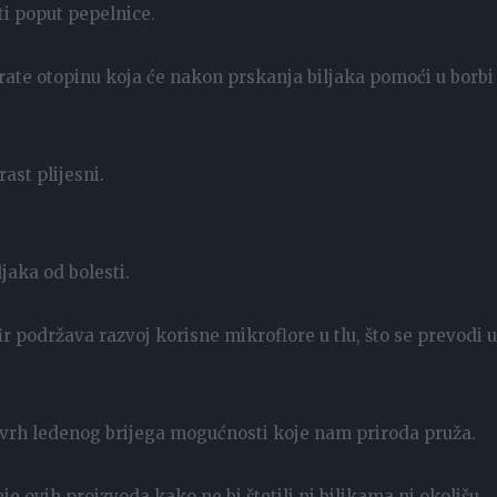
ti poput pepelnice.
rate otopinu koja će nakon prskanja biljaka pomoći u borbi
ast plijesni.
ljaka od bolesti.
r podržava razvoj korisne mikroflore u tlu, što se prevodi u
 vrh ledenog brijega mogućnosti koje nam priroda pruža.
je ovih proizvoda kako ne bi štetili ni biljkama ni okolišu.