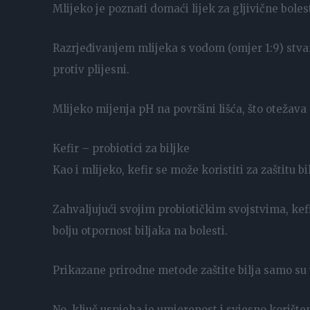
Mlijeko je poznati domaći lijek za gljivične boles
Razrjeđivanjem mlijeka s vodom (omjer 1:9) stva
protiv plijesni.
Mlijeko mijenja pH na površini lišća, što otežava r
Kefir – probiotici za biljke
Kao i mlijeko, kefir se može koristiti za zaštitu bi
Zahvaljujući svojim probiotičkim svojstvima, kefi
bolju otpornost biljaka na bolesti.
Prikazane prirodne metode zaštite bilja samo su
No, ključ uspjeha je umjerenost i svjesno korišten