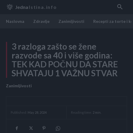
Jedna
Istina.info
Naslovna
Zdravlje
Zanimljivosti
Recepti za torte i k
3 razloga zašto se žene
razvode sa 40 i više godina:
TEK KAD POČNU DA STARE
SHVATAJU 1 VAŽNU STVAR
Zanimljivosti
Reading time:
2
min.
Published:
May 28, 2024