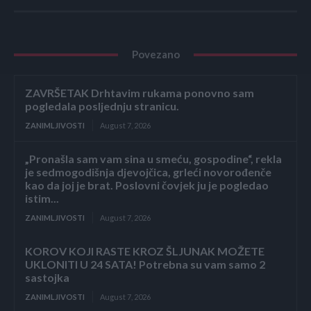
Povezano
ZAVRŠETAK Drhtavim rukama ponovno sam
pogledala posljednju stranicu.
ZANIMLJIVOSTI
August 7, 2026
„Pronašla sam vam sina u smeću, gospodine“, rekla
je sedmogodišnja djevojčica, grleći novorođenče
kao da joj je brat. Poslovni čovjek ju je pogledao
istim...
ZANIMLJIVOSTI
August 7, 2026
KOROV KOJI RASTE KROZ ŠLJUNAK MOŽETE
UKLONITI U 24 SATA! Potrebna su vam samo 2
sastojka
ZANIMLJIVOSTI
August 7, 2026