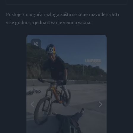
Postoje 3 moguća razloga zašto se žene razvode sa 40 i
više godina, a jedna stvar je veoma važna.