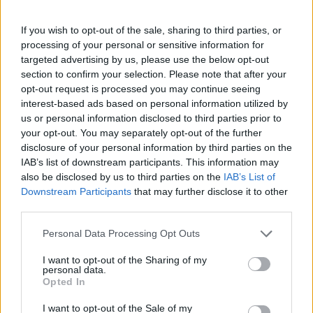
If you wish to opt-out of the sale, sharing to third parties, or
Drugi razlog može biti želja za isprobavanjem nečeg
processing of your personal or sensitive information for
novog. Može se činiti čudnim da neko želi započeti nešto
targeted advertising by us, please use the below opt-out
novo u tim godinama, ali treba razmisliti o tome. Možda je
section to confirm your selection. Please note that after your
opt-out request is processed you may continue seeing
žena bila spriječena da se posveti nečemu što voli, bilo da je
interest-based ads based on personal information utilized by
riječ o poslu ili karijeri. Mnogi muškarci su protiv toga da
us or personal information disclosed to third parties prior to
žena radi ili ima vlastitu karijeru, posebno u brakovima koji
your opt-out. You may separately opt-out of the further
disclosure of your personal information by third parties on the
su sklopljeni u ranim godinama. Može se dogoditi da ženi
IAB’s list of downstream participants. This information may
nedostaje nešto u takvom braku, pa je želja za novim
also be disclosed by us to third parties on the
IAB’s List of
iskustvima u četrdesetima opravdana.
Downstream Participants
that may further disclose it to other
third parties.
Treći razlog može biti spoznaja da osoba s kojom su u vezi
Personal Data Processing Opt Outs
nije prava za njih. Nisu sve žene koje imaju četrdeset
I want to opt-out of the Sharing of my
godina i koje se razvode bile prethodno u dugim
personal data.
brakovima. Neki su možda upoznali svoju “srodnu dušu” s
Opted In
trideset i pet godina, a sada, u četrdesetima, shvataju da ta
I want to opt-out of the Sale of my