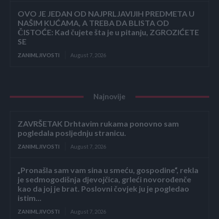
OVO JE JEDAN OD NAJPRLJAVIJIH PREDMETA U
NAŠIM KUĆAMA, A TREBA DA BLISTA OD
ČISTOĆE: Kad čujete šta je u pitanju, ZGROZIĆETE
SE
ZANIMLJIVOSTI
August 7, 2026
Najnovije
ZAVRŠETAK Drhtavim rukama ponovno sam
pogledala posljednju stranicu.
ZANIMLJIVOSTI
August 7, 2026
„Pronašla sam vam sina u smeću, gospodine“, rekla
je sedmogodišnja djevojčica, grleći novorođenče
kao da joj je brat. Poslovni čovjek ju je pogledao
istim...
ZANIMLJIVOSTI
August 7, 2026